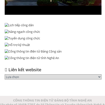
Liên kết website
CỔNG THÔNG TIN ĐIỆN TỬ ĐẢNG BỘ TỈNH NGHỆ AN
iấy phép số 10/GP-TTĐT do Sở Thông tin và Truyền thông tỉnh Nghệ 