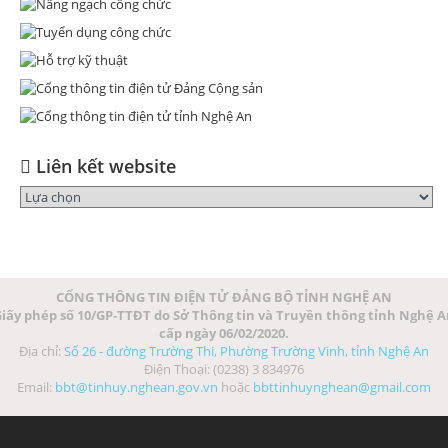
Liên kết website
CỔNG THÔNG TIN ĐIỆN TỬ ĐẢNG BỘ TỈNH NGHỆ AN
iấy phép số 10/GP-TTĐT do Sở Thông tin và Truyền thông tỉnh Nghệ 
cấp ngày 06/02/2020.
Địa chỉ:
Số 26 - đường Trường Thi, Phường Trường Vinh, tỉnh Nghệ An
Điện Thoại: (0238) 3 834976
Email:
bbt@tinhuy.nghean.gov.vn
hoặc
bbttinhuynghean@gmail.com