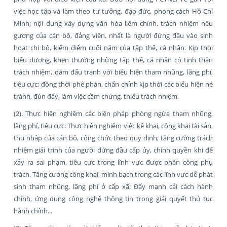
việc học tập và làm theo tư tưởng, đạo đức, phong cách Hồ Chí
Minh; nội dung xây dựng văn hóa liêm chính, trách nhiệm nêu
gương của cán bộ, đảng viên, nhất là người đứng đầu vào sinh
hoạt chi bộ, kiểm điểm cuối năm của tập thể, cá nhân. Kịp thời
biểu dương, khen thưởng những tập thể, cá nhân có tinh thần
trách nhiệm, dám đấu tranh với biểu hiện tham nhũng, lãng phí,
tiêu cực; đồng thời phê phán, chấn chỉnh kịp thời các biểu hiện né
tránh, đùn đẩy, làm việc cầm chừng, thiếu trách nhiệm.
(2). Thực hiện nghiêm các biện pháp phòng ngừa tham nhũng,
lãng phí, tiêu cực: Thực hiện nghiêm việc kê khai, công khai tài sản,
thu nhập của cán bộ, công chức theo quy định; tăng cường trách
nhiệm giải trình của người đứng đầu cấp ủy, chính quyền khi để
xảy ra sai phạm, tiêu cực trong lĩnh vực được phân công phụ
trách. Tăng cường công khai, minh bạch trong các lĩnh vực dễ phát
sinh tham nhũng, lãng phí ở cấp xã; Đẩy mạnh cải cách hành
chính, ứng dụng công nghệ thông tin trong giải quyết thủ tục
hành chính...