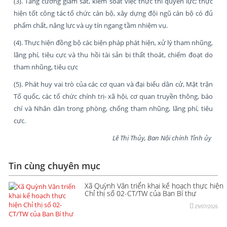
(3). Tăng cường giám sát, kiểm soát việc thực thi quyền lực; thực
hiện tốt công tác tổ chức cán bộ, xây dựng đội ngũ cán bộ có đủ
phẩm chất, nâng lực và uy tín ngang tầm nhiệm vụ.
(4). Thực hiện đồng bộ các biện pháp phát hiện, xử lý tham nhũng,
lãng phí, tiêu cực và thu hồi tài sản bị thất thoát, chiếm đoạt do
tham nhũng, tiêu cực
(5). Phát huy vai trò của các cơ quan và đại biểu dân cử, Mặt trận
Tổ quốc, các tổ chức chính trị- xã hội, cơ quan truyền thông, báo
chí và Nhân dân trong phòng, chống tham nhũng, lãng phí, tiêu
cực
.
Lê Thị Thủy, Ban Nội chính Tỉnh ủy
Tin cùng chuyên mục
Xã Quỳnh Văn triển khai kế hoạch thực hiện
Chỉ thị số 02-CT/TW của Ban Bí thư
29/07/2026