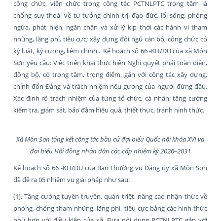
công chức, viên chức trong công tác PCTNLPTC trọng tâm là
chống suy thoái về tư tưởng chính trị, đạo đức, lối sống; phòng
ngừa, phát hiện, ngăn chặn và xử lý kịp thời các hành vi tham
nhũng, lãng phí, tiêu cực; xây dựng đội ngũ cán bộ, công chức có
kỷ luật, kỷ cương, liêm chính... Kế hoạch số 66 -KH/ĐU của xã Môn
Sơn yêu cầu: Việc triển khai thực hiện Nghị quyết phải toàn diện,
đồng bộ, có trọng tâm, trọng điểm, gắn với công tác xây dựng,
chỉnh đốn Đảng và trách nhiệm nêu gương của người đứng đầu.
Xác định rõ trách nhiệm của từng tổ chức, cá nhân; tăng cường
kiểm tra, giám sát, bảo đảm hiệu quả, thiết thực, tránh hình thức.
Xã Môn Sơn tổng kết công tác bầu cử đại biểu Quốc hội khóa XVI và
đại biểu Hội đồng nhân dân các cấp nhiệm kỳ 2026–2031
Kế hoạch số 66 -KH/ĐU của Ban Thường vụ Đảng ủy xã Môn Sơn
đã đề ra 05 nhiệm vụ giải pháp như sau:
(1). Tăng cường tuyên truyền, quán triệt, nâng cao nhận thức về
phòng, chống tham nhũng, lãng phí, tiêu cực bằng các hình thức
phù hợp với điều kiện của xã. Đưa nội dung PCTNLPTC gắn với