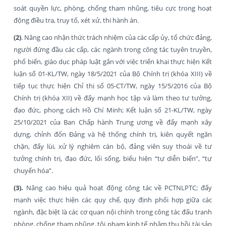
soát quyền lực, phòng, chống tham nhũng, tiêu cực trong hoạt
động điều tra, truy tố, xét xử, thi hành án.
(2)
. Nâng cao nhận thức trách nhiệm của các cấp ủy, tổ chức đảng,
người đứng đầu các cấp, các ngành trong công tác tuyên truyền,
phổ biến, giáo dục pháp luật gắn với việc triển khai thực hiện Kết
luận số 01-KL/TW, ngày 18/5/2021 của Bộ Chính trị (khóa XIII) về
tiếp tục thực hiện Chỉ thị số 05-CT/TW, ngày 15/5/2016 của Bộ
Chính trị (khóa XII) về đẩy mạnh học tập và làm theo tư tưởng,
đạo đức, phong cách Hồ Chí Minh; Kết luận số 21-KL/TW, ngày
25/10/2021 của Ban Chấp hành Trung ương về đẩy mạnh xây
dựng, chỉnh đốn Đảng và hệ thống chính trị, kiên quyết ngăn
chặn, đẩy lùi, xử lý nghiêm cán bộ, đảng viên suy thoái về tư
tưởng chính trị, đạo đức, lối sống, biểu hiện “tự diễn biến”, “tự
chuyển hóa”.
(3).
Nâng cao hiệu quả hoạt động công tác về PCTNLPTC; đẩy
mạnh việc thực hiện các quy chế, quy định phối hợp giữa các
ngành, đặc biệt là các cơ quan nội chính trong công tác đấu tranh
phòng, chống tham nhũng, tội phạm kinh tế nhằm thu hồi tài sản