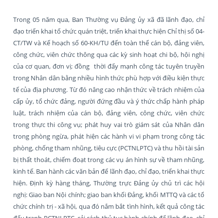
Trong 05 năm qua, Ban Thường vụ Đảng ủy xã đã lãnh đạo, chỉ
đạo triển khai tổ chức quán triệt, triển khai thực hiện Chỉ thị số 04-
CT/TW và Kế hoạch số 60-KH/TU đến toàn thể cán bộ, đảng viên,
công chức, viên chức thông qua các kỳ sinh hoạt chi bộ, hội nghị
của cơ quan, đơn vị; đồng thời đẩy mạnh công tác tuyên truyền
trong Nhân dân bằng nhiều hình thức phù hợp với điều kiện thực
tế của địa phương. Từ đó nâng cao nhận thức về trách nhiệm của
cấp ủy, tổ chức đảng, người đứng đầu và ý thức chấp hành pháp
luật, trách nhiệm của cán bộ, đảng viên, công chức, viên chức
trong thực thi công vụ; phát huy vai trò giám sát của Nhân dân
trong phòng ngừa, phát hiện các hành vi vi phạm trong công tác
phòng, chống tham nhũng, tiêu cực (PCTNLPTC) và thu hồi tài sản
bị thất thoát, chiếm đoạt trong các vụ án hình sự về tham nhũng,
kinh tế. Ban hành các văn bản để lãnh đạo, chỉ đạo, triển khai thực
hiện. Định kỳ hàng tháng, Thường trực Đảng ủy chủ trì các hội
nghị: Giao ban Nội chính; giao ban khối Đảng, khối MTTQ và các tổ
chức chính trị - xã hội, qua đó nắm bắt tình hình, kết quả công tác
đấu tranh PCTNLPTC, cải cách thủ tục hành chính để lãnh đạo, chỉ