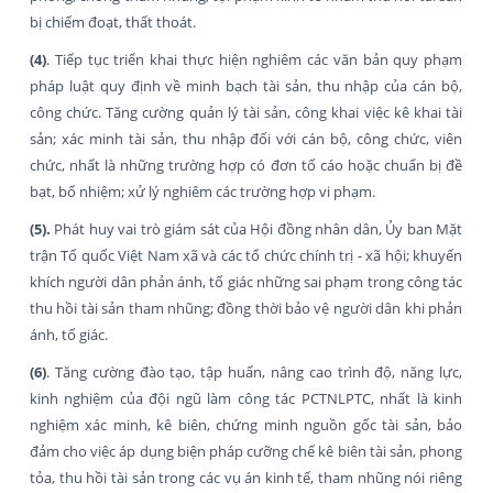
bị chiếm đoạt, thất thoát.
(4)
. Tiếp tục triển khai thực hiện nghiêm các văn bản quy phạm
pháp luật quy định về minh bạch tài sản, thu nhập của cán bộ,
công chức. Tăng cường quản lý tài sản, công khai việc kê khai tài
sản; xác minh tài sản, thu nhập đối với cán bộ, công chức, viên
chức, nhất là những trường hợp có đơn tố cáo hoặc chuẩn bị đề
bạt, bổ nhiệm; xử lý nghiêm các trường hợp vi phạm.
(5).
Phát huy vai trò giám sát của Hội đồng nhân dân, Ủy ban Mặt
trận Tổ quốc Việt Nam xã và các tổ chức chính trị - xã hội; khuyến
khích người dân phản ánh, tố giác những sai phạm trong công tác
thu hồi tài sản tham nhũng; đồng thời bảo vệ người dân khi phản
ánh, tố giác.
(6)
. Tăng cường đào tạo, tập huấn, nâng cao trình độ, năng lực,
kinh nghiệm của đội ngũ làm công tác PCTNLPTC, nhất là kinh
nghiệm xác minh, kê biên, chứng minh nguồn gốc tài sản, bảo
đảm cho việc áp dụng biện pháp cưỡng chế kê biên tài sản, phong
tỏa, thu hồi tài sản trong các vụ án kinh tế, tham nhũng nói riêng