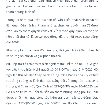
trò giám sát của Nhân dân, khuyến khích người dân phản ánh, tố
giác tài sản bất minh và sai phạm trong công tác thu hồi tài sản
tham nhũng, kinh tế.
Trong 05 năm qua, trên địa bàn xã Văn Hiến phát sinh 01 vụ án
liên quan đến hành vi tham nhũng, chức vụ, quyền hạn đã được
cơ quan có thẩm quyền xem xét, xử lý theo quy định với tổng số
tiền phải thu hồi là 96.924.000 đồng, đã thu hồi 96.924.000 đồng;
đạt 100%.
Phát huy kết quả trong 05 năm qua, thời gian tới Xã Văn Hiến đề
ra những nhiệm vụ và giải pháp như sau:
(1)
. Tiếp tục tổ chức thực hiện nghiêm túc Chỉ thị số 04-CT/TW gắn
với việc thực hiện Nghị quyết số 04-NQ/TW ngày 01/4/2026 Hội
nghị lần thứ hai Ban Chấp hành Trung ương Đảng khóa XIV về tiếp
tục tăng cường sự lãnh đạo của Đảng đối với công tác PCTNLPTC
trong giai đoạn mới; Quy định số 287-QĐ/TW ngày 30/4/2025 của
Bộ Chính trị về thu hồi tài sản do tham nhũng, lãng phí, tiêu cực
được phát hiện qua công tác kiểm tra, giám sát của Đảng; Quy
định số 132-QĐ/TW, ngày 27/10/2023 của Bộ Chính trị về kiểm