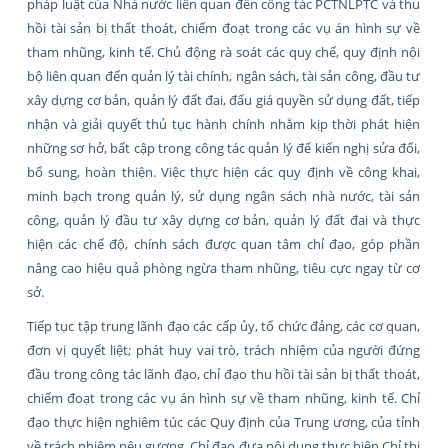
pháp luật của Nhà nước liên quan đến công tác PCTNLPTC và thu
hồi tài sản bị thất thoát, chiếm đoạt trong các vụ án hình sự về
tham nhũng, kinh tế. Chủ động rà soát các quy chế, quy định nội
bộ liên quan đến quản lý tài chính, ngân sách, tài sản công, đầu tư
xây dựng cơ bản, quản lý đất đai, đấu giá quyền sử dụng đất, tiếp
nhận và giải quyết thủ tục hành chính nhằm kịp thời phát hiện
những sơ hở, bất cập trong công tác quản lý để kiến nghị sửa đổi,
bổ sung, hoàn thiện. Việc thực hiện các quy định về công khai,
minh bạch trong quản lý, sử dụng ngân sách nhà nước, tài sản
công, quản lý đầu tư xây dựng cơ bản, quản lý đất đai và thực
hiện các chế độ, chính sách được quan tâm chỉ đạo, góp phần
nâng cao hiệu quả phòng ngừa tham nhũng, tiêu cực ngay từ cơ
sở.
Tiếp tục tập trung lãnh đạo các cấp ủy, tổ chức đảng, các cơ quan,
đơn vị quyết liệt; phát huy vai trò, trách nhiệm của người đứng
đầu trong công tác lãnh đạo, chỉ đạo thu hồi tài sản bị thất thoát,
chiếm đoạt trong các vụ án hình sự về tham nhũng, kinh tế. Chỉ
đạo thực hiện nghiêm túc các Quy định của Trung ương, của tỉnh
về trách nhiệm nêu gương. Chỉ đạo đưa nội dung thực hiện Chỉ thị