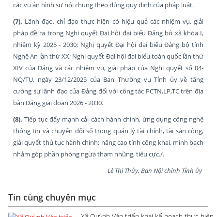
các vụ án hình sự nói chung theo đúng quy định của pháp luật.
(7).
Lãnh đạo, chỉ đạo thực hiện có hiệu quả các nhiệm vụ, giải
pháp đề ra trong Nghị quyết Đại hội đại biểu Đảng bộ xã khóa I,
nhiệm kỳ 2025 - 2030; Nghị quyết Đại hội đại biểu Đảng bộ tỉnh
Nghệ An lần thứ XX; Nghị quyết Đại hội đại biểu toàn quốc lần thứ
XIV của Đảng và các nhiệm vụ, giải pháp của Nghị quyết số 04-
NQ/TU, ngày 23/12/2025 của Ban Thường vụ Tỉnh ủy về tăng
cường sự lãnh đạo của Đảng đối với công tác PCTN,LP,TC trên địa
bàn Đảng giai đoạn 2026 - 2030.
(8).
Tiếp tục đẩy mạnh cải cách hành chính, ứng dụng công nghệ
thông tin và chuyển đổi số trong quản lý tài chính, tài sản công,
giải quyết thủ tục hành chính; nâng cao tính công khai, minh bạch
nhằm góp phần phòng ngừa tham nhũng, tiêu cực./.
Lê Thị Thủy, Ban Nội chính Tỉnh ủy
Tin cùng chuyên mục
Xã Quỳnh Văn triển khai kế hoạch thực hiện