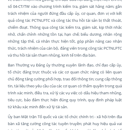
số 04-CT/TW vào chương trình kiểm tra, giám sát hằng năm; gắn
trách nhiệm của người đứng đầu cấp ủy, cơ quan, đơn vị với kết
quả công tác PCTNLPTC và công tác thu hồi tài sản bị thất thoát,
chiếm đoạt. Thông qua công tác kiểm tra, giám sát, kịp thời nhắc
nhở, chấn chỉnh những tồn tại, hạn chế; biểu dương, nhân rộng
những tập thể, cá nhân thực hiện tốt, góp phần nâng cao nhận
thức, trách nhiệm của cán bộ, đảng viên trong công tác PCTNLPTC
và thu hồi tài sản tham nhũng, kinh tế trên địa bàn.
Ban Thường vụ Đảng ủy thường xuyên lãnh đạo, chỉ đạo cấp ủy,
tổ chức đảng trực thuộc và các cơ quan chức năng có liên quan
chủ động tăng cường phối hợp, trao đổi thông tin; cung cấp thông
tin, tài liệu theo yêu cầu của các cơ quan có thẩm quyền trong quá
trình xác minh, điều tra, xử lý các vụ việc có dấu hiệu tham nhũng,
tiêu cực, bảo đảm thực hiện đúng quy trình, quy định pháp luật
từ khâu xác minh đến xử lý tài sản.
Ủy ban Mặt trận Tổ quốc và các tổ chức chính trị - xã hội trên địa
bàn xã tăng cường công tác tuyên truyền; phát huy hiệu quả vai