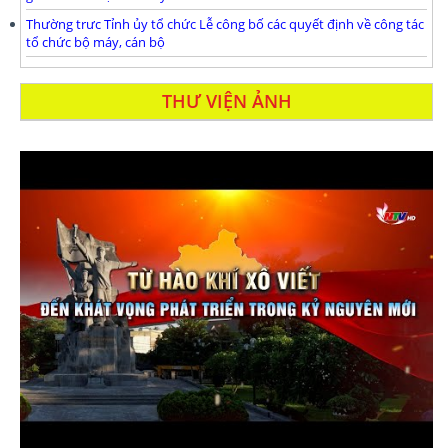
Thường trưc Tỉnh ủy tổ chức Lễ công bố các quyết định về công tác
tổ chức bộ máy, cán bộ
THƯ VIỆN ẢNH