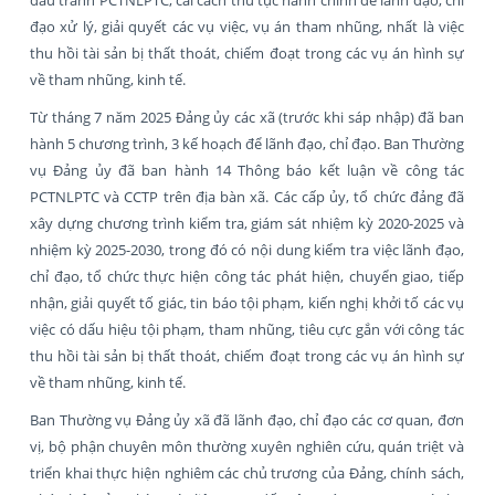
đạo xử lý, giải quyết các vụ việc, vụ án tham nhũng, nhất là việc
thu hồi tài sản bị thất thoát, chiếm đoạt trong các vụ án hình sự
về tham nhũng, kinh tế.
Từ tháng 7 năm 2025 Đảng ủy các xã (trước khi sáp nhập) đã ban
hành 5 chương trình, 3 kế hoạch để lãnh đạo, chỉ đạo. Ban Thường
vụ Đảng ủy đã ban hành 14 Thông báo kết luận về công tác
PCTNLPTC và CCTP trên địa bàn xã. Các cấp ủy, tổ chức đảng đã
xây dựng chương trình kiểm tra, giám sát nhiệm kỳ 2020-2025 và
nhiệm kỳ 2025-2030, trong đó có nội dung kiểm tra việc lãnh đạo,
chỉ đạo, tổ chức thực hiện công tác phát hiện, chuyển giao, tiếp
nhận, giải quyết tố giác, tin báo tội phạm, kiến nghị khởi tố các vụ
việc có dấu hiệu tội phạm, tham nhũng, tiêu cực gắn với công tác
thu hồi tài sản bị thất thoát, chiếm đoạt trong các vụ án hình sự
về tham nhũng, kinh tế.
Ban Thường vụ Đảng ủy xã đã lãnh đạo, chỉ đạo các cơ quan, đơn
vị, bộ phận chuyên môn thường xuyên nghiên cứu, quán triệt và
triển khai thực hiện nghiêm các chủ trương của Đảng, chính sách,