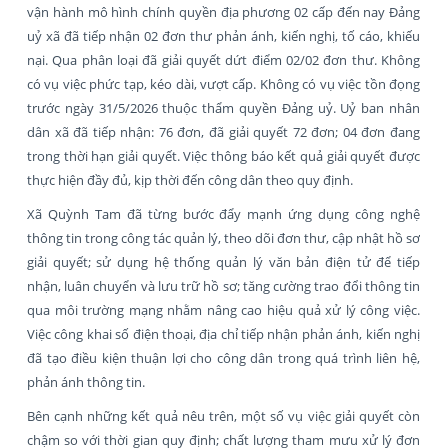
vận hành mô hình chính quyền địa phương 02 cấp đến nay Đảng
uỷ xã đã tiếp nhận 02 đơn thư phản ánh, kiến nghị, tố cáo, khiếu
nại. Qua phân loại đã giải quyết dứt điểm 02/02 đơn thư. Không
có vụ việc phức tạp, kéo dài, vượt cấp. Không có vụ việc tồn đọng
trước ngày 31/5/2026 thuộc thẩm quyền Đảng uỷ. Uỷ ban nhân
dân xã đã tiếp nhận: 76 đơn, đã giải quyết 72 đơn; 04 đơn đang
trong thời hạn giải quyết. Việc thông báo kết quả giải quyết được
thực hiện đầy đủ, kịp thời đến công dân theo quy định.
Xã Quỳnh Tam đã từng bước đẩy mạnh ứng dụng công nghệ
thông tin trong công tác quản lý, theo dõi đơn thư, cập nhật hồ sơ
giải quyết; sử dụng hệ thống quản lý văn bản điện tử để tiếp
nhận, luân chuyển và lưu trữ hồ sơ; tăng cường trao đổi thông tin
qua môi trường mạng nhằm nâng cao hiệu quả xử lý công việc.
Việc công khai số điện thoại, địa chỉ tiếp nhận phản ánh, kiến nghị
đã tạo điều kiện thuận lợi cho công dân trong quá trình liên hệ,
phản ánh thông tin.
Bên cạnh những kết quả nêu trên, một số vụ việc giải quyết còn
chậm so với thời gian quy định; chất lượng tham mưu xử lý đơn