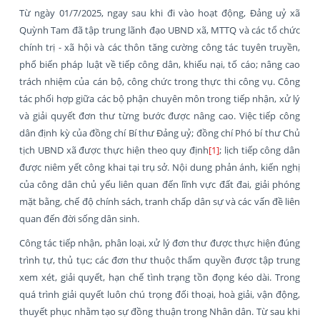
Từ ngày 01/7/2025, ngay sau khi đi vào hoạt động, Đảng uỷ xã
Quỳnh Tam đã tập trung lãnh đạo UBND xã, MTTQ và các tổ chức
chính trị - xã hội và các thôn tăng cường công tác tuyên truyền,
phổ biến pháp luật về tiếp công dân, khiếu nại, tố cáo; nâng cao
trách nhiệm của cán bộ, công chức trong thực thi công vụ. Công
tác phối hợp giữa các bộ phận chuyên môn trong tiếp nhận, xử lý
và giải quyết đơn thư từng bước được nâng cao. Việc tiếp công
dân định kỳ của đồng chí Bí thư Đảng uỷ; đồng chí Phó bí thư Chủ
tịch UBND xã được thực hiện theo quy định
[1]
; lịch tiếp công dân
được niêm yết công khai tại trụ sở. Nội dung phản ánh, kiến nghị
của công dân chủ yếu liên quan đến lĩnh vực đất đai, giải phóng
mặt bằng, chế độ chính sách, tranh chấp dân sự và các vấn đề liên
quan đến đời sống dân sinh.
Công tác tiếp nhận, phân loại, xử lý đơn thư được thực hiện đúng
trình tự, thủ tục; các đơn thư thuộc thẩm quyền được tập trung
xem xét, giải quyết, hạn chế tình trạng tồn đọng kéo dài. Trong
quá trình giải quyết luôn chú trọng đối thoại, hoà giải, vận động,
thuyết phục nhằm tạo sự đồng thuận trong Nhân dân. Từ sau khi