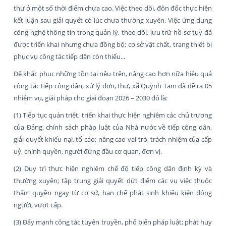
thư ở một số thời điểm chưa cao. Việc theo dõi, đôn đốc thực hiện
kết luận sau giải quyết có lúc chưa thường xuyên. Việc ứng dụng
công nghệ thông tin trong quản lý, theo dõi, lưu trữ hồ sơ tuy đã
được triển khai nhưng chưa đồng bộ; cơ sở vật chất, trang thiết bị
phục vụ công tác tiếp dân còn thiếu...
Để khắc phục những tồn tại nêu trên, nâng cao hơn nữa hiệu quả
công tác tiếp công dân, xử lý đơn, thư, xã Quỳnh Tam đã đề ra 05
nhiệm vụ, giải pháp cho giai đoạn 2026 – 2030 đó là:
(1) Tiếp tục quán triệt, triển khai thực hiện nghiêm các chủ trương
của Đảng, chính sách pháp luật của Nhà nước về tiếp công dân,
giải quyết khiếu nại, tố cáo; nâng cao vai trò, trách nhiệm của cấp
uỷ, chính quyền, người đứng đầu cơ quan, đơn vị.
(2) Duy trì thực hiện nghiêm chế độ tiếp công dân định kỳ và
thường xuyên; tập trung giải quyết dứt điểm các vụ việc thuộc
thẩm quyền ngay từ cơ sở, hạn chế phát sinh khiếu kiện đông
người, vượt cấp.
(3) Đẩy mạnh công tác tuyên truyền, phổ biến pháp luật; phát huy