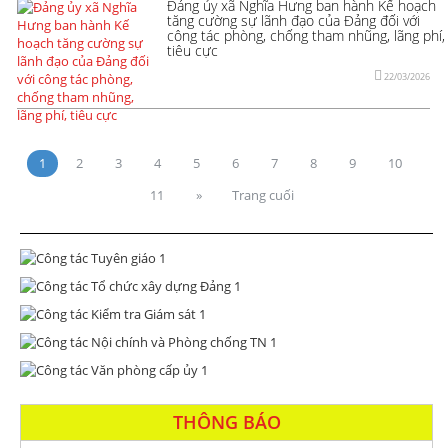
Đảng ủy xã Nghĩa Hưng ban hành Kế hoạch
tăng cường sự lãnh đạo của Đảng đối với
công tác phòng, chống tham nhũng, lãng phí,
tiêu cực
22/03/2026
1
2
3
4
5
6
7
8
9
10
11
»
Trang cuối
THÔNG BÁO