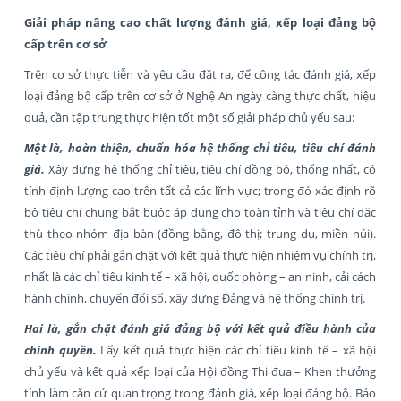
Giải pháp nâng cao chất lượng đánh giá, xếp loại đảng bộ
cấp trên cơ sở
Trên cơ sở thực tiễn và yêu cầu đặt ra, để công tác đánh giá, xếp
loại đảng bộ cấp trên cơ sở ở Nghệ An ngày càng thực chất, hiệu
quả, cần tập trung thực hiện tốt một số giải pháp chủ yếu sau:
Một là, hoàn thiện, chuẩn hóa hệ thống chỉ tiêu, tiêu chí đánh
giá
.
Xây dựng hệ thống chỉ tiêu, tiêu chí đồng bộ, thống nhất, có
tính định lượng cao trên tất cả các lĩnh vực; trong đó xác định rõ
bộ tiêu chí chung bắt buộc áp dụng cho toàn tỉnh và tiêu chí đặc
thù theo nhóm địa bàn (đồng bằng, đô thị; trung du, miền núi).
Các tiêu chí phải gắn chặt với kết quả thực hiện nhiệm vụ chính trị,
nhất là các chỉ tiêu kinh tế – xã hội, quốc phòng – an ninh, cải cách
hành chính, chuyển đổi số, xây dựng Đảng và hệ thống chính trị.
Hai là, gắn chặt đánh giá đảng bộ với kết quả điều hành của
chính quyền
.
Lấy kết quả thực hiện các chỉ tiêu kinh tế – xã hội
chủ yếu và kết quả xếp loại của Hội đồng Thi đua – Khen thưởng
tỉnh làm căn cứ quan trọng trong đánh giá, xếp loại đảng bộ. Bảo