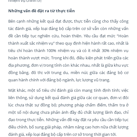
nhiệm vụ chính trị
Những vấn đề đặt ra từ thực tiễn
Bên cạnh những kết quả đạt được, thực tiễn cũng cho thấy công
tác đánh giá, xếp loại đảng bộ cấp trên cơ sở vẫn còn những vấn
đề cần tiếp tục nghiên cứu, hoàn thiện. Yêu cầu đạt mức “Hoàn
thành xuất sắc nhiệm vụ” theo quy định hiện hành rất cao, nhất là
tiêu chí hoàn thành 100% nhiệm vụ và có ít nhất 30% nhiệm vụ
hoàn thành vượt mức. Trong khi đó, điều kiện phát triển giữa các
địa phương, đơn vị trong tỉnh còn khác nhau, nhất là giữa khu vực
đồng bằng, đô thị với trung du, miền núi; giữa các đảng bộ cơ
quan hành chính với đảng bộ ngành, lực lượng vũ trang.
Mặt khác, một số tiêu chí đánh giá còn mang tính định tính; việc
liên thông, sử dụng kết quả đánh giá giữa các cơ quan, đơn vị đôi
lúc chưa thật sự đồng bộ; phương pháp chấm điểm, thẩm tra ở
một số nội dung chưa phản ánh đầy đủ chất lượng lãnh đạo, chỉ
đạo trong thực tiễn. Những vấn đề này đặt ra yêu cầu cần tiếp tục
điều chỉnh, bổ sung giải pháp, nhằm nâng cao hơn nữa chất lượng
đánh giá, xếp loại đảng bộ cấp trên cơ sở trong thời gian tới.