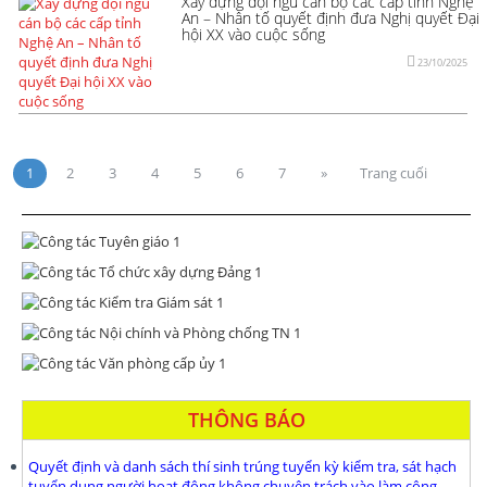
Xây dựng đội ngũ cán bộ các cấp tỉnh Nghệ
An – Nhân tố quyết định đưa Nghị quyết Đại
hội XX vào cuộc sống
23/10/2025
1
2
3
4
5
6
7
»
Trang cuối
THÔNG BÁO
Quyết định và danh sách thí sinh trúng tuyển kỳ kiểm tra, sát hạch
tuyển dụng người hoạt động không chuyên trách vào làm công