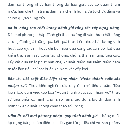
đảm sự thống nhất, liên thông dữ liệu giữa các cơ quan tham
mưu; hạn chế tình trạng đánh giá chênh lệch giữa tổ chức đảng và
chính quyền cùng cấp.
Ba là, nâng cao chất lượng đánh giá công tác xây dựng Đảng
.
Đổi mới phương pháp đánh giá theo hướng đi vào thực chất, tăng
cường đánh giá thông qua kết quả thực tiễn như: chất lượng sinh
hoạt cấp ủy, sinh hoạt chi bộ; hiệu quả công tác cán bộ; kết quả
kiểm tra, giám sát; công tác phòng, chống tham nhũng, tiêu cực.
Lấy kết quả khắc phục hạn chế, khuyết điểm sau kiểm điểm năm
trước làm tiêu chí bắt buộc khi xem xét xếp loại.
Bốn là, siết chặt điều kiện công nhận “Hoàn thành xuất sắc
nhiệm vụ”
.
Thực hiện nghiêm các quy định về tiêu chuẩn, điều
kiện; bảo đảm việc xếp loại “Hoàn thành xuất sắc nhiệm vụ” thực
sự tiêu biểu, có minh chứng rõ ràng, tạo động lực thi đua lành
mạnh; kiên quyết không chạy theo số lượng.
Năm là, đổi mới phương pháp, quy trình đánh giá
.
Thống nhất
áp dụng bảng chấm điểm chi tiết, gắn từng tiêu chí với sản phẩm,