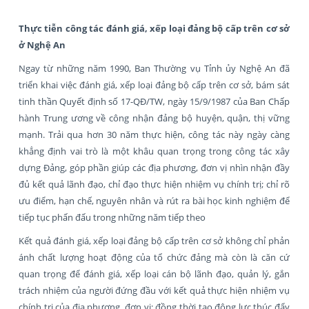
Thực tiễn công tác đánh giá, xếp loại đảng bộ cấp trên cơ sở
ở Nghệ An
Ngay từ những năm 1990, Ban Thường vụ Tỉnh ủy Nghệ An đã
triển khai việc đánh giá, xếp loại đảng bộ cấp trên cơ sở, bám sát
tinh thần Quyết định số 17-QĐ/TW, ngày 15/9/1987 của Ban Chấp
hành Trung ương về công nhận đảng bộ huyện, quận, thị vững
mạnh. Trải qua hơn 30 năm thực hiện, công tác này ngày càng
khẳng định vai trò là một khâu quan trọng trong công tác xây
dựng Đảng, góp phần giúp các địa phương, đơn vị nhìn nhận đầy
đủ kết quả lãnh đạo, chỉ đạo thực hiện nhiệm vụ chính trị; chỉ rõ
ưu điểm, hạn chế, nguyên nhân và rút ra bài học kinh nghiệm để
tiếp tục phấn đấu trong những năm tiếp theo
Kết quả đánh giá, xếp loại đảng bộ cấp trên cơ sở không chỉ phản
ánh chất lượng hoạt động của tổ chức đảng mà còn là căn cứ
quan trọng để đánh giá, xếp loại cán bộ lãnh đạo, quản lý, gắn
trách nhiệm của người đứng đầu với kết quả thực hiện nhiệm vụ
chính trị của địa phương, đơn vị; đồng thời tạo động lực thúc đẩy