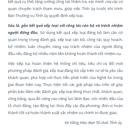
kết quả cụ thể; tăng cường công tác thẩm tra, xác minh của các cơ
quan chuyên trách tham mưu, giúp việc Tỉnh ủy trước khi trình
Ban Thường vụ Tỉnh ủy quyết định xếp loại.
Sáu là, gắn kết quả xếp loại với công tác cán bộ và trách nhiệm
người đứng đầu
.
Sử dụng kết quả xếp loại đảng bộ làm căn cứ
quan trọng trong đánh giá, xếp loại cán bộ, công tác quy hoạch,
bổ nhiệm, luân chuyển; nâng cao trách nhiệm của người đứng
đầu nếu đảng bộ nhiều năm liền không hoàn thành tốt nhiệm vụ.
Việc tiếp tục hoàn thiện hệ thống chỉ tiêu, tiêu chí và đổi mới
phương pháp đánh giá, xếp loại đảng bộ cấp trên cơ sở là yêu cầu
khách quan, phù hợp với thực tiễn phát triển của Nghệ An trong
giai đoạn hiện nay. Thực hiện tốt các giải pháp nêu trên sẽ góp
phần bảo đảm việc đánh giá, xếp loại đúng thực chất, khách quan,
công bằng, qua đó nâng cao năng lực lãnh đạo, sức chiến đấu của
tổ chức đảng, tạo động lực thúc đẩy các địa phương, đơn vị hoàn
thành tốt và hoàn thành xuất sắc nhiệm vụ chính trị được giao.
Vũ Hồng Hào, Ban Tổ chức Tỉnh ủy