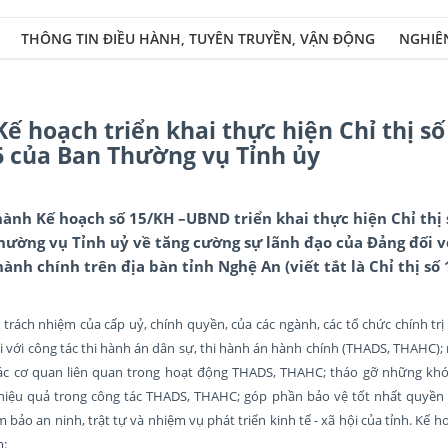
THÔNG TIN ĐIỀU HÀNH, TUYÊN TRUYỀN, VẬN ĐỘNG
NGHIÊ
 hoạch triển khai thực hiện Chỉ thị số
6 của Ban Thường vụ Tỉnh ủy
ành Kế hoạch số 15/KH –UBND triển khai thực hiện Chỉ thị 
hường vụ Tỉnh uỷ về tăng cường sự lãnh đạo của Đảng đối v
ành chính trên địa bàn tỉnh Nghệ An (viết tắt là Chỉ thị số
 trách nhiệm của cấp uỷ, chính quyền, của các ngành, các tổ chức chính trị 
 với công tác thi hành án dân sự, thi hành án hành chính (THADS, THAHC);
các cơ quan liên quan trong hoạt động THADS, THAHC; tháo gỡ những kh
 hiệu quả trong công tác THADS, THAHC; góp phần bảo vệ tốt nhất quyền v
bảo an ninh, trật tự và nhiệm vụ phát triển kinh tế - xã hội của tỉnh. Kế h
m: