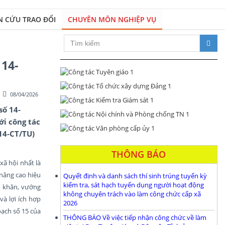
N CỨU TRAO ĐỔI
CHUYÊN MÔN NGHIỆP VỤ
Xây dựng Đảng bộ và hệ thốn
 14-
08/04/2026
số 14-
ới công tác
 14-CT/TU)
THÔNG BÁO
xã hội nhất là
 nâng cao hiệu
Quyết định và danh sách thí sinh trúng tuyển kỳ
kiểm tra, sát hạch tuyển dụng người hoạt động
ó khăn, vướng
không chuyên trách vào làm công chức cấp xã
à lợi ích hợp
2026
oạch số 15 của
THÔNG BÁO Về việc tiếp nhận công chức về làm