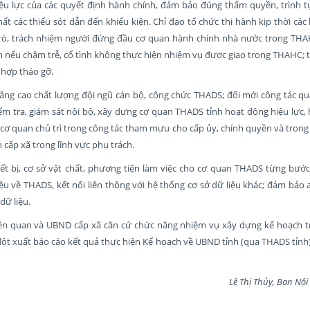
iệu lực của các quyết định hành chính, đảm bảo đúng thẩm quyền, trình tự
ất các thiếu sót dẫn đến khiếu kiện. Chỉ đạo tổ chức thi hành kịp thời các
trò, trách nhiệm người đứng đầu cơ quan hành chính nhà nước trong THAH
h nếu chậm trễ, cố tình không thực hiện nhiệm vụ được giao trong THAHC; 
 hợp tháo gỡ.
nâng cao chất lượng đội ngũ cán bộ, công chức THADS; đổi mới công tác quả
m tra, giám sát nội bộ, xây dựng cơ quan THADS tỉnh hoạt động hiệu lực, 
a cơ quan chủ trì trong công tác tham mưu cho cấp ủy, chính quyền và trong
 cấp xã trong lĩnh vực phụ trách.
iết bị, cơ sở vật chất, phương tiện làm việc cho cơ quan THADS từng bước
iệu về THADS, kết nối liên thông với hệ thống cơ sở dữ liệu khác; đảm bảo
dữ liệu.
liên quan và UBND cấp xã căn cứ chức năng nhiệm vụ xây dựng kế hoạch tr
ột xuất báo cáo kết quả thực hiện Kế hoạch về UBND tỉnh (qua THADS tỉnh
Lê Thị Thủy, Ban Nội