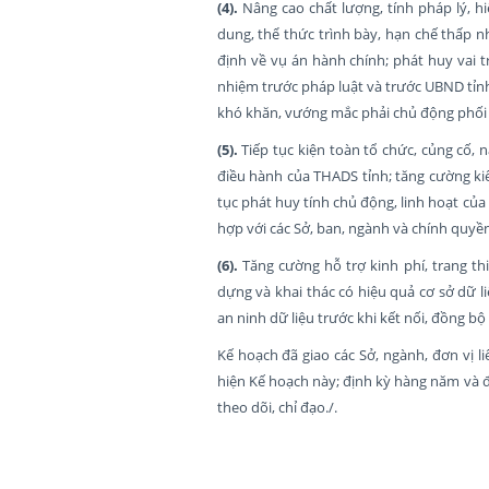
(4).
Nâng cao chất lượng, tính pháp lý, h
dung, thể thức trình bày, hạn chế thấp nh
định về vụ án hành chính; phát huy vai 
nhiệm trước pháp luật và trước UBND tỉn
khó khăn, vướng mắc phải chủ động phối
(5).
Tiếp tục kiện toàn tổ chức, củng cố, 
điều hành của THADS tỉnh; tăng cường kiể
tục phát huy tính chủ động, linh hoạt củ
hợp với các Sở, ban, ngành và chính quyền
(6).
Tăng cường hỗ trợ kinh phí, trang th
dựng và khai thác có hiệu quả cơ sở dữ l
an ninh dữ liệu trước khi kết nối, đồng bộ 
Kế hoạch đã giao các Sở, ngành, đơn vị 
hiện Kế hoạch này; định kỳ hàng năm và đ
theo dõi, chỉ đạo./.