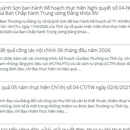
uỳnh Sơn ban hành Kế hoạch thực hiện Nghị quyết số 04-
ủa Ban Chấp hành Trung ương Đảng khóa XIV
 Ban Thường vụ Đảng ủy xã Quỳnh Sơn đã ban hành Kế hoạch số 77 -KH/Đ
 62 –KH/TU, ngày 17/6/2026 của Tỉnh ủy về quán triệt, triển khai thực hiện 
/2026 của Ban Chấp hành Trung ương Đảng khóa ...
ết quả công tác nội chính 06 tháng đầu năm 2026
 2026, bám sát các chương trình, kế hoạch của Ban Thường vụ Tỉnh ủy, công
m nhũng, lãng phí, tiêu cực (PCTNLPTC) và cải cách tư pháp (CCTP) được đ
ung lãnh đạo, chỉ đạo thực hiện có hiệu quả, ...
t quả 05 năm thực hiện Chỉ thị số 04-CT/TW ngày 02/6/202
nh đạo của Đảng đối với công tác thu hồi tài sản bị thất thoát, chiếm đoạt t
 nhũng, kinh tế là một trong những nhiệm vụ được Ban Thường vụ Tỉnh ủy,
nh đạo, chỉ đạo nhằm thực hiện hiệu ...
tác tiếp công dân, xử lý, giải quyết đơn, thư sau khi thực h