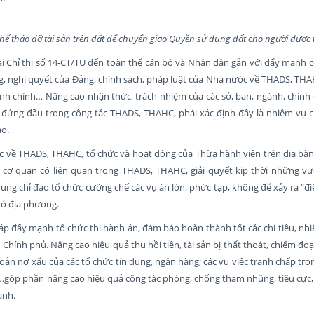
hế tháo dỡ tài sản trên đất để chuyển giao Quyền sử dụng đất cho người được 
hai Chỉ thị số 14-CT/TU đến toàn thể cán bộ và Nhân dân gắn với đẩy mạnh 
ơng, nghị quyết của Đảng, chính sách, pháp luật của Nhà nước về THADS, TH
nh chính… Nâng cao nhận thức, trách nhiệm của các sở, ban, ngành, chính 
ời đứng đầu trong công tác THADS, THAHC, phải xác định đây là nhiệm vụ 
ao.
 về THADS, THAHC, tổ chức và hoạt động của Thừa hành viên trên địa bàn 
c cơ quan có liên quan trong THADS, THAHC, giải quyết kịp thời những v
trung chỉ đạo tổ chức cưỡng chế các vụ án lớn, phức tạp, không để xảy ra “
 ở địa phương.
pháp đẩy mạnh tổ chức thi hành án, đảm bảo hoàn thành tốt các chỉ tiêu, n
hính phủ. Nâng cao hiệu quả thu hồi tiền, tài sản bị thất thoát, chiếm đoạ
hoản nợ xấu của các tổ chức tín dụng, ngân hàng; các vụ việc tranh chấp tr
ớn…góp phần nâng cao hiệu quả công tác phòng, chống tham nhũng, tiêu cực, 
anh.