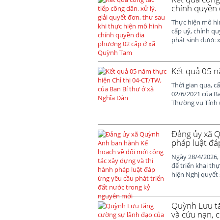
chính quyền
Thực hiện mô hìn
cấp uỷ, chính q
phát sinh được xe
Kết quả 05 n
Thời gian qua, c
02/6/2021 của Ba
Thường vụ Tỉnh ủ
Đảng ủy xã Q
pháp luật đá
Ngày 28/4/2026,
để triển khai th
hiện Nghị quyết 
Quỳnh Lưu tă
và cứu nạn, 