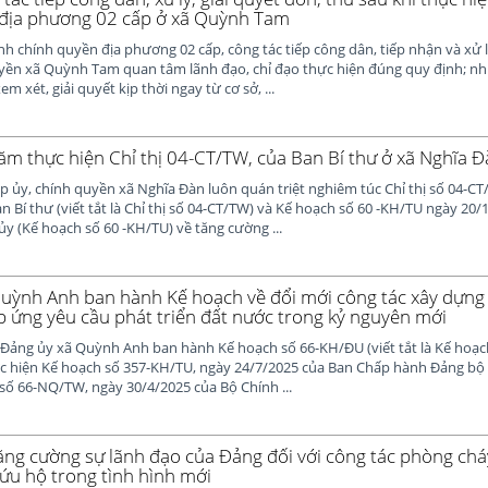
 địa phương 02 cấp ở xã Quỳnh Tam
h chính quyền địa phương 02 cấp, công tác tiếp công dân, tiếp nhận và xử
uyền xã Quỳnh Tam quan tâm lãnh đạo, chỉ đạo thực hiện đúng quy định; nh
m xét, giải quyết kịp thời ngay từ cơ sở, ...
ăm thực hiện Chỉ thị 04-CT/TW, của Ban Bí thư ở xã Nghĩa 
ấp ủy, chính quyền xã Nghĩa Đàn luôn quán triệt nghiêm túc Chỉ thị số 04-C
n Bí thư (viết tắt là Chỉ thị số 04-CT/TW) và Kế hoạch số 60 -KH/TU ngày 20
y (Kế hoạch số 60 -KH/TU) về tăng cường ...
uỳnh Anh ban hành Kế hoạch về đổi mới công tác xây dựng 
p ứng yêu cầu phát triển đất nước trong kỷ nguyên mới
 Đảng ủy xã Quỳnh Anh ban hành Kế hoạch số 66-KH/ĐU (viết tắt là Kế hoạ
ực hiện Kế hoạch số 357-KH/TU, ngày 24/7/2025 của Ban Chấp hành Đảng bộ 
số 66-NQ/TW, ngày 30/4/2025 của Bộ Chính ...
ng cường sự lãnh đạo của Đảng đối với công tác phòng chá
cứu hộ trong tình hình mới