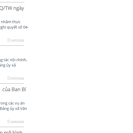
NQ/TW ngày
U nhằm thực
Nghị quyết số 04-
16/07/2026
 tác nội chính,
ảng ủy xã
07/07/2026
1 của Ban Bí
rong các vụ án
 Đảng ủy xã Văn
26/06/2026
iện mô hình