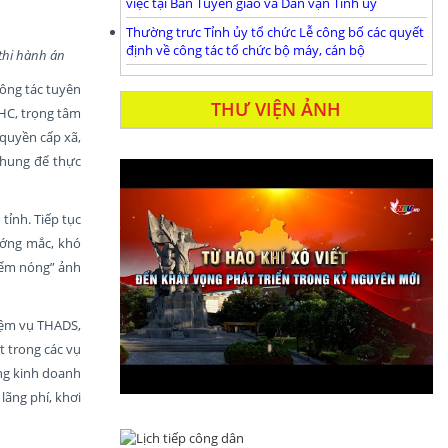
việc tại Ban Tuyên giáo và Dân vận Tỉnh ủy
Thường trưc Tỉnh ủy tổ chức Lễ công bố các quyết
định về công tác tổ chức bộ máy, cán bộ
thi hành án
công tác tuyên
THƯ VIỆN ẢNH
AHC, trọng tâm
quyền cấp xã,
chung để thực
tỉnh. Tiếp tục
ướng mắc, khó
điểm nóng” ảnh
hiệm vụ THADS,
t trong các vụ
ong kinh doanh
lãng phí, khơi