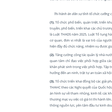
Thi hành án dân sự tỉnh tổ chức cưỡng c
(1).
Tổ chức phổ biến, quán triệt, triển k
truyền, phổ biến, triển khai các chủ trư
là Luật THADS năm 2025, Luật Tố tụng hà
cơ quan, đơn vị nhất là vai trò của ngư
hiện đầy đủ chức năng, nhiệm vụ được gi
(2).
Tăng cường công tác quản lý nhà nước
quan tâm chỉ đạo việc phối hợp giữa cá
khăn phát sinh trong việc phối hợp. Tập 
hưởng đến an ninh, trật tự an toàn xã hội
(3).
Tổ chức triển khai đồng bộ các giải 
THAHC theo các Nghị quyết của Quốc hội, C
án hình sự về tham nhũng, kinh tế; các k
thương mại; vụ việc có giá trị thi hành l
thông nguồn lực, yên tâm đầu tư kinh do