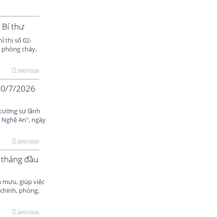
 Bí thư
 thị số 02-
c phòng cháy,
29/07/2026
 20/7/2026
 cường sự lãnh
h Nghệ An", ngày
28/07/2026
6 tháng đầu
m mưu, giúp việc
 chính, phòng,
24/07/2026