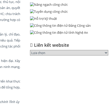
, thủ tục, nội
 bản án, quyết
C; chịu trách
trường hợp có
n lý, chỉ đạo,
hiệu quả. Tiếp
Liên kết website
 công tác phối
 hiện đại. Xây
 an ninh mạng,
iển khai thực
) để tổng hợp,
 chính Tỉnh ủy