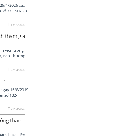
 26/4/2026 của
h số 77 –KH/ĐU
13/05/2026
ch tham gia
nh viên trong
6, Ban Thường
22/04/2026
trị
, ngày 16/8/2019
ận số 132-
21/04/2026
chống tham
hằm thực hiện