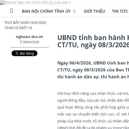
BAN NỘI CHÍNH TỈNH ỦY
GIỚI THIỆU
TIN TỨC
THỨ BẢY NGÀY 8/8/2026
10:44:20 GMT +0
UBND tỉnh ban hành Kế
nghean.dcs.vn
08/04/2026
CT/TU, ngày 08/3/202
Ngày 06/4/2026, UBND tỉnh ban h
CT/TU, ngày 08/3/2026 của Ban T
thi hành án dân sự, thi hành án h
Với mục đích nâng cao nhận thức, vai trò,
người đứng đầu, của cán bộ, nhân dân đối
quả hoạt động công tác phối hợp giữa 
mắc tạo sự chuyển biến tích cực, rõ nét
pháp của Nhà nước, tổ chức, cá nhân; đảm 
UBND tỉnh đã đề ra 06 nhiệm vụ trong tâ