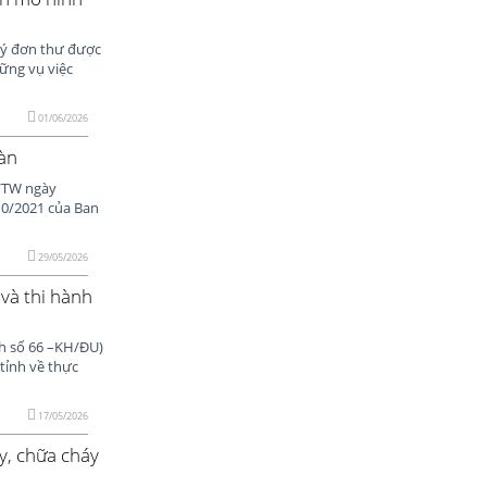
 lý đơn thư được
ững vụ việc
01/06/2026
Đàn
T/TW ngày
/10/2021 của Ban
29/05/2026
và thi hành
ch số 66 –KH/ĐU)
tỉnh về thực
17/05/2026
y, chữa cháy