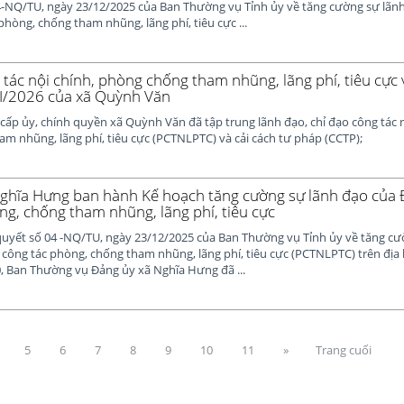
4-NQ/TU, ngày 23/12/2025 của Ban Thường vụ Tỉnh ủy về tăng cường sự lãn
phòng, chống tham nhũng, lãng phí, tiêu cực ...
tác nội chính, phòng chống tham nhũng, lãng phí, tiêu cực 
I/2026 của xã Quỳnh Văn
cấp ủy, chính quyền xã Quỳnh Văn đã tập trung lãnh đạo, chỉ đạo công tác n
m nhũng, lãng phí, tiêu cực (PCTNLPTC) và cải cách tư pháp (CCTP);
ghĩa Hưng ban hành Kế hoạch tăng cường sự lãnh đạo của 
ng, chống tham nhũng, lãng phí, tiêu cực
quyết số 04 -NQ/TU, ngày 23/12/2025 của Ban Thường vụ Tỉnh ủy về tăng cư
 công tác phòng, chống tham nhũng, lãng phí, tiêu cực (PCTNLPTC) trên địa b
, Ban Thường vụ Đảng ủy xã Nghĩa Hưng đã ...
5
6
7
8
9
10
11
»
Trang cuối