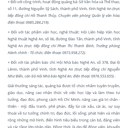
+ Đối với công trình, hoạt động quảng bá: Sở Văn hóa và Thể thao,
số 11, đường Nguyễn Sỹ Sách, thành phố Vinh, tỉnh Nghệ An
(trực
tiếp đồng chí Hồ Thanh Thủy, Chuyên viên phòng Quản lý văn hóa;
điện thoại: 0985.284.219)
.
+ Đối với tác phẩm văn học, nghệ thuật: Hội Liên hiệp Văn học
Nghệ thuật Nghệ An, số 06, đường Đào Tấn, thành phố Vinh, tỉnh
Nghệ An
(trực tiếp đồng chí Phan Thị Thanh Bình,
Trưởng phòng
Hành chính - Tổ chức; điện thoại: 0973.958.272)
.
+ Đối với tác phẩm báo chí: Hội Nhà báo Nghệ An, số 378, Đại lộ
Lênin, thành phố Vinh, tỉnh Nghệ An
(trực tiếp đồng chí Nguyễn
Như Biển, cán bộ Hội Nhà báo Nghệ An; điện thoại: 0976.553.655)
.
Giải thưởng sáng tác, quảng bá được tổ chức nhằm tuyên truyền,
giáo dục, nâng cao nhận thức về việc học tập và làm theo tư
tưởng, đạo đức, phong cách Hồ Chí Minh; nâng cao giá trị chân -
thiện - mỹ; đấu tranh, phê phán, đẩy lùi cái xấu, cái ác, sự suy
thoái về tư tưởng chính trị, đạo đức, lối sống; phát hiện và nhân
rộng những mô hình, điển hình tiêu biểu trong cán bộ, đảng viên
và các tầng lớp nhân dân. Đồng thời, là dịp để động viên, khuyến