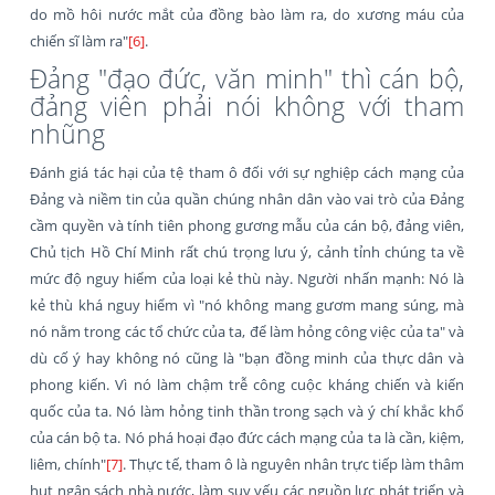
do mồ hôi nước mắt của đồng bào làm ra, do xương máu của
chiến sĩ làm ra"
[6]
.
Đảng "đạo đức, văn minh" thì cán bộ,
đảng viên phải nói không với tham
nhũng
Đánh giá tác hại của tệ tham ô đối với sự nghiệp cách mạng của
Đảng và niềm tin của quần chúng nhân dân vào vai trò của Đảng
cầm quyền và tính tiên phong gương mẫu của cán bộ, đảng viên,
Chủ tịch Hồ Chí Minh rất chú trọng lưu ý, cảnh tỉnh chúng ta về
mức độ nguy hiểm của loại kẻ thù này. Người nhấn mạnh: Nó là
kẻ thù khá nguy hiểm vì "nó không mang gươm mang súng, mà
nó nằm trong các tổ chức của ta, để làm hỏng công việc của ta" và
dù cố ý hay không nó cũng là "bạn đồng minh của thực dân và
phong kiến. Vì nó làm chậm trễ công cuộc kháng chiến và kiến
quốc của ta. Nó làm hỏng tinh thần trong sạch và ý chí khắc khổ
của cán bộ ta. Nó phá hoại đạo đức cách mạng của ta là cần, kiệm,
liêm, chính"
[7]
. Thực tế, tham ô là nguyên nhân trực tiếp làm thâm
hụt ngân sách nhà nước, làm suy yếu các nguồn lực phát triển và