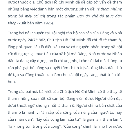
nước thuộc địa, Chủ tịch Hồ Chí Minh đã đề cập tới vấn đề tham
nhũng bằng việc dành hẳn một chương (nhan đề:
Tệ tham nhũng
trong bộ máy cai trị
) trong tác phẩm
Bản án chế độ thực dân
Pháp
(xuất bản năm 1925).
Trong bài nói chuyện tại Hội nghị cán bộ cao cấp của Đảng và Nhà
nước ngày 24/7/1962, Chủ tịch Hồ Chí Minh đã chỉ rõ tệ tham ô,
lãng phí, quan liêu là điều xấu xa và có nguyên nhân trong xã hội
cũ; đi ngược lại mục tiêu của xã hội mà Đảng, Nhà nước và Nhân
dân ta đang xây dựng; nó là cái ung nhọt còn sót lại mà chúng ta
cần phải gạt bỏ bằng sự quyết tâm chính trị và công khai, dân chủ
để tạo sự đồng thuận cao làm cho xã hội ngày càng phát triển tốt
hơn.
Trong các bài nói, bài viết của Chủ tịch Hồ Chí Minh có thể thấy tệ
tham nhũng của một số cán bộ, đảng viên được Người diễn đạt
dưới thuật ngữ chung nhất là tham ô. Người chỉ ra bản chất của
tham ô là hành vi "ăn cắp của công, của riêng của người ta, hay
của nhân dân", "lấy của công làm của tư", là gian lận, tham lam",
"là không tôn trọng của công". "Của công" chính là "mồ hôi nước