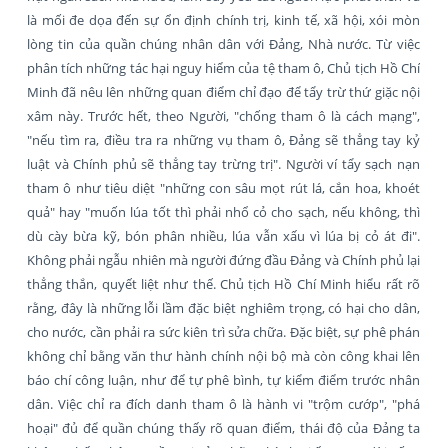
là mối đe dọa đến sự ổn định chính trị, kinh tế, xã hội, xói mòn
lòng tin của quần chúng nhân dân với Đảng, Nhà nước. Từ việc
phân tích những tác hại nguy hiểm của tệ tham ô, Chủ tịch Hồ Chí
Minh đã nêu lên những quan điểm chỉ đạo để tẩy trừ thứ giặc nội
xâm này. Trước hết, theo Người, "chống tham ô là cách mạng",
"nếu tìm ra, điều tra ra những vụ tham ô, Đảng sẽ thẳng tay kỷ
luật và Chính phủ sẽ thẳng tay trừng trị". Người ví tẩy sạch nạn
tham ô như tiêu diệt "những con sâu mọt rút lá, cắn hoa, khoét
quả" hay "muốn lúa tốt thì phải nhổ cỏ cho sạch, nếu không, thì
dù cày bừa kỹ, bón phân nhiều, lúa vẫn xấu vì lúa bị cỏ át đi".
Không phải ngẫu nhiên mà người đứng đầu Đảng và Chính phủ lại
thẳng thắn, quyết liệt như thế. Chủ tịch Hồ Chí Minh hiểu rất rõ
rằng, đây là những lỗi lầm đặc biệt nghiêm trọng, có hại cho dân,
cho nước, cần phải ra sức kiên trì sửa chữa. Đặc biệt, sự phê phán
không chỉ bằng văn thư hành chính nội bộ mà còn công khai lên
báo chí công luận, như để tự phê bình, tự kiểm điểm trước nhân
dân. Việc chỉ ra đích danh tham ô là hành vi "trộm cướp", "phá
hoại" đủ để quần chúng thấy rõ quan điểm, thái độ của Đảng ta