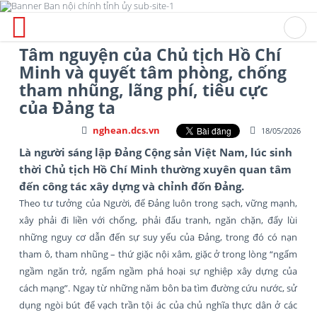
Tâm nguyện của Chủ tịch Hồ Chí
Minh và quyết tâm phòng, chống
tham nhũng, lãng phí, tiêu cực
của Đảng ta
nghean.dcs.vn
18/05/2026
Là người sáng lập Đảng Cộng sản Việt Nam, lúc sinh
thời Chủ tịch Hồ Chí Minh thường xuyên quan tâm
đến công tác xây dựng và chỉnh đốn Đảng.
Theo tư tưởng của Người, để Đảng luôn trong sạch, vững mạnh,
xây phải đi liền với chống, phải đấu tranh, ngăn chặn, đẩy lùi
những nguy cơ dẫn đến sự suy yếu của Đảng, trong đó có nạn
tham ô, tham nhũng – thứ giặc nội xâm, giặc ở trong lòng “ngấm
ngầm ngăn trở, ngấm ngầm phá hoại sự nghiệp xây dựng của
cách mạng”. Ngay từ những năm bôn ba tìm đường cứu nước, sử
dụng ngòi bút để vạch trần tội ác của chủ nghĩa thực dân ở các