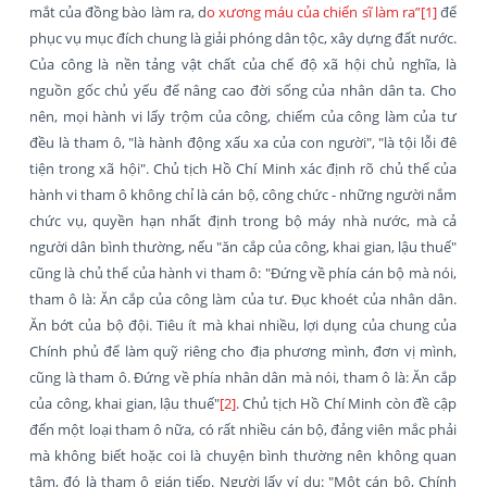
mắt của đồng bào làm ra, d
o xương máu của chiến sĩ làm ra”
[1]
để
phục vụ mục đích chung là giải phóng dân tộc, xây dựng đất nước.
Của công là nền tảng vật chất của chế độ xã hội chủ nghĩa, là
nguồn gốc chủ yếu để nâng cao đời sống của nhân dân ta. Cho
nên, mọi hành vi lấy trộm của công, chiếm của công làm của tư
đều là tham ô, "là hành động xấu xa của con người", "là tội lỗi đê
tiện trong xã hội". Chủ tịch Hồ Chí Minh xác định rõ chủ thể của
hành vi tham ô không chỉ là cán bộ, công chức - những người nắm
chức vụ, quyền hạn nhất định trong bộ máy nhà nước, mà cả
người dân bình thường, nếu "ăn cắp của công, khai gian, lậu thuế"
cũng là chủ thể của hành vi tham ô: "Đứng về phía cán bộ mà nói,
tham ô là: Ăn cắp của công làm của tư. Đục khoét của nhân dân.
Ăn bớt của bộ đội. Tiêu ít mà khai nhiều, lợi dụng của chung của
Chính phủ để làm quỹ riêng cho địa phương mình, đơn vị mình,
cũng là tham ô. Đứng về phía nhân dân mà nói, tham ô là: Ăn cắp
của công, khai gian, lậu thuế"
[2]
. Chủ tịch Hồ Chí Minh còn đề cập
đến một loại tham ô nữa, có rất nhiều cán bộ, đảng viên mắc phải
mà không biết hoặc coi là chuyện bình thường nên không quan
tâm, đó là tham ô gián tiếp. Người lấy ví dụ: "Một cán bộ, Chính