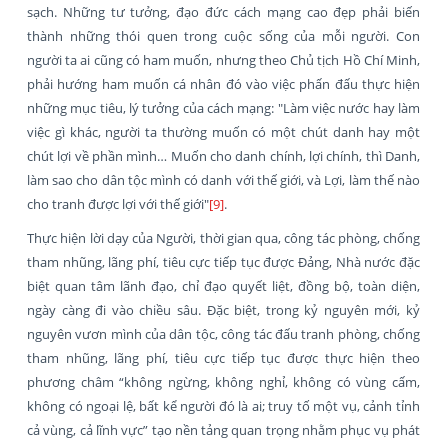
sạch. Những tư tưởng, đạo đức cách mạng cao đẹp phải biến
thành những thói quen trong cuộc sống của mỗi người. Con
người ta ai cũng có ham muốn, nhưng theo Chủ tịch Hồ Chí Minh,
phải hướng ham muốn cá nhân đó vào việc phấn đấu thực hiện
những mục tiêu, lý tưởng của cách mạng: "Làm việc nước hay làm
việc gì khác, người ta thường muốn có một chút danh hay một
chút lợi về phần mình… Muốn cho danh chính, lợi chính, thì Danh,
làm sao cho dân tộc mình có danh với thế giới, và Lợi, làm thế nào
cho tranh được lợi với thế giới"
[9]
.
Thực hiện lời dạy của Người, thời gian qua, công tác phòng, chống
tham nhũng, lãng phí, tiêu cực tiếp tục được Đảng, Nhà nước đặc
biệt quan tâm lãnh đạo, chỉ đạo quyết liệt, đồng bộ, toàn diện,
ngày càng đi vào chiều sâu. Đặc biệt, trong kỷ nguyên mới, kỷ
nguyên vươn mình của dân tộc, công tác đấu tranh phòng, chống
tham nhũng, lãng phí, tiêu cực tiếp tục được thực hiện theo
phương châm “không ngừng, không nghỉ, không có vùng cấm,
không có ngoại lệ, bất kể người đó là ai; truy tố một vụ, cảnh tỉnh
cả vùng, cả lĩnh vực” tạo nền tảng quan trọng nhằm phục vụ phát