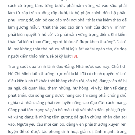
cách có trọng tâm, từng bước, phải nắm vững và vào sâu, phải
làm từ cấp trên xuống cấp dưới, từ bộ phận chính đến bộ phận
phụ. Trong đó, cán bộ cao cấp mỗi nơi phải "thật thà kiểm thảo để
làm gương mẫu", "thật thà báo cáo tình hình của đơn vị mình",
phải kiên quyết "nhổ cỏ" và phải nắm vững trọng điểm. Khi kiểm
thảo "ai kiểm thảo đúng người khác, sẽ được khen thưởng", "ai có
lỗi mà không thật thà nói ra, sẽ bị kỷ luật" và "ai ngăn cản, đe doạ
người kiểm thảo mình, sẽ bị kỷ luật"
[8]
.
Trong suốt quá trình lãnh đạo Đảng, Nhà nước sau này, Chủ tịch
Hồ Chí Minh luôn thường trực nỗi lo khi đã có chính quyền rồi, có
điều kiện kinh tế khác thời kháng chiến rồi, cán bộ, đảng viên dễ bị
sa ngã, dễ quan liêu, tham nhũng, hư hỏng. Vì vậy, kinh tế càng
phát triển, đời sống càng được nâng cao thì càng phải chống chủ
nghĩa cá nhân, càng phải rèn luyện nâng cao đạo đức cách mạng.
Càng phải tôn trọng và gắn bó máu thịt với nhân dân, phải giữ gìn
và xứng đáng là những tấm gương để quần chúng nhân dân soi
vào. Người yêu cầu mọi cán bộ, đảng viên phải thường xuyên rèn
luyện để có được tác phong sinh hoạt giản dị, lành mạnh, trong