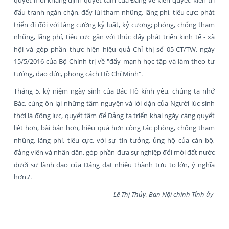
đấu tranh ngăn chặn, đẩy lùi tham nhũng, lãng phí, tiêu cực; phát
triển đi đôi với tăng cường kỷ luật, kỷ cương; phòng, chống tham
nhũng, lãng phí, tiêu cực gắn với thúc đẩy phát triển kinh tế - xã
hội và góp phần thực hiện hiệu quả Chỉ thị số 05-CT/TW, ngày
15/5/2016 của Bộ Chính trị về "đẩy mạnh học tập và làm theo tư
tưởng, đạo đức, phong cách Hồ Chí Minh".
Tháng 5, kỷ niệm ngày sinh của Bác Hồ kính yêu, chúng ta nhớ
Bác, cùng ôn lại những tâm nguyện và lời dặn của Người lúc sinh
thời là động lực, quyết tâm để Đảng ta triển khai ngày càng quyết
liệt hơn, bài bản hơn, hiệu quả hơn công tác phòng, chống tham
nhũng, lãng phí, tiêu cực, với sự tin tưởng, ủng hộ của cán bộ,
đảng viên và nhân dân, góp phần đưa sự nghiệp đổi mới đất nước
dưới sự lãnh đạo của Đảng đạt nhiều thành tựu to lớn, ý nghĩa
hơn./.
Lê Thị Thủy, Ban Nội chính Tỉnh ủy