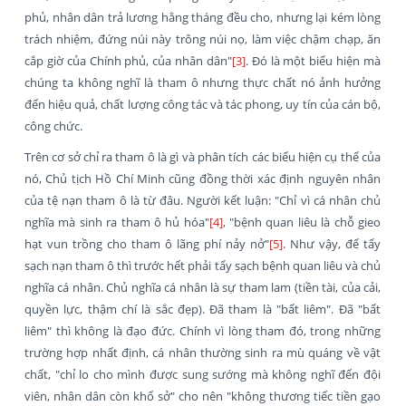
phủ, nhân dân trả lương hằng tháng đều cho, nhưng lại kém lòng
trách nhiệm, đứng núi này trông núi nọ, làm việc chậm chạp, ăn
cắp giờ của Chính phủ, của nhân dân"
[3]
. Đó là một biểu hiện mà
chúng ta không nghĩ là tham ô nhưng thực chất nó ảnh hưởng
đến hiệu quả, chất lượng công tác và tác phong, uy tín của cán bộ,
công chức.
Trên cơ sở chỉ ra tham ô là gì và phân tích các biểu hiện cụ thể của
nó, Chủ tịch Hồ Chí Minh cũng đồng thời xác định nguyên nhân
của tệ nạn tham ô là từ đâu. Người kết luận: "Chỉ vì cá nhân chủ
nghĩa mà sinh ra tham ô hủ hóa"
[4]
, "bệnh quan liêu là chỗ gieo
hạt vun trồng cho tham ô lãng phí nảy nở"
[5]
. Như vậy, để tẩy
sạch nạn tham ô thì trước hết phải tẩy sạch bệnh quan liêu và chủ
nghĩa cá nhân. Chủ nghĩa cá nhân là sự tham lam (tiền tài, của cải,
quyền lực, thậm chí là sắc đẹp). Đã tham là "bất liêm". Đã "bất
liêm" thì không là đạo đức. Chính vì lòng tham đó, trong những
trường hợp nhất định, cá nhân thường sinh ra mù quáng về vật
chất, "chỉ lo cho mình được sung sướng mà không nghĩ đến đội
viên, nhân dân còn khổ sở" cho nên "không thương tiếc tiền gạo