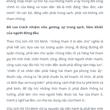
không chấp nhận sự tồn tại của những hành vi ấy trong đời sống
chính trị của Đảng và toàn dân. Đã là một đảng "đạo đức, văn
minh" thì cán bộ, đảng viên phải trong sạch, phải nói không với
tham nhũng.
Đề cao trách nhiệm nêu gương, sự trong sạch, liêm khiết
của người đứng đầu
Theo Chủ tịch Hồ Chí Minh, "chống tham ô là dân chủ" nghĩa là
phải hết sức dựa vào lực lượng quần chúng, đi đúng đường lối
quần chúng, phải làm cho quần chúng hiểu rõ và hăng hái tham
gia thì mới chắc chắn thành công. Đồng thời Người nhấn mạnh,
công cuộc này đòi hỏi "từ trên đến dưới phải đồng tâm hiệp lực",
"chiến sĩ và nhân dân phải hăng hái tham gia phong trào ấy".
Muốn vậy, chúng ta "ắt phải chuẩn bị, kế hoạch, tổ chức, ắt phải
có lãnh đạo và trung kiên", phải dùng cách thật thà tự phê bình và
phê bình, để tẩy trừ những thói tham ô; phải đánh thông tư
tưởng, phải làm cho mọi người hiểu được tác hại của tham ô,
tránh ý nghĩ sai lầm, coi nhẹ tác dụng xấu của tham ô...
Chủ tịch Hồ Chí Minh chỉ ra nguyên tắc tiến hành là phải làm một