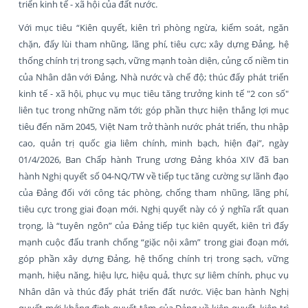
triển kinh tế - xã hội của đất nước.
Với mục tiêu “Kiên quyết, kiên trì phòng ngừa, kiểm soát, ngăn
chặn, đẩy lùi tham nhũng, lãng phí, tiêu cực; xây dựng Đảng, hệ
thống chính trị trong sạch, vững mạnh toàn diện, củng cố niềm tin
của Nhân dân với Đảng, Nhà nước và chế độ; thúc đẩy phát triển
kinh tế - xã hội, phục vụ mục tiêu tăng trưởng kinh tế "2 con số"
liên tục trong những năm tới; góp phần thực hiện thắng lợi mục
tiêu đến năm 2045, Việt Nam trở thành nước phát triển, thu nhập
cao, quản trị quốc gia liêm chính, minh bạch, hiện đại”, ngày
01/4/2026, Ban Chấp hành Trung ương Đảng khóa XIV đã ban
hành Nghị quyết số 04-NQ/TW về tiếp tục tăng cường sự lãnh đạo
của Đảng đối với công tác phòng, chống tham nhũng, lãng phí,
tiêu cực trong giai đoạn mới. Nghị quyết này có ý nghĩa rất quan
trọng, là “tuyên ngôn” của Đảng tiếp tục kiên quyết, kiên trì đẩy
mạnh cuộc đấu tranh chống “giặc nội xâm” trong giai đoạn mới,
góp phần xây dựng Đảng, hệ thống chính trị trong sạch, vững
mạnh, hiệu năng, hiệu lực, hiệu quả, thực sự liêm chính, phục vụ
Nhân dân và thúc đẩy phát triển đất nước. Việc ban hành Nghị
quyết mới khẳng định quyết tâm của Đảng về kiên quyết, kiên trì