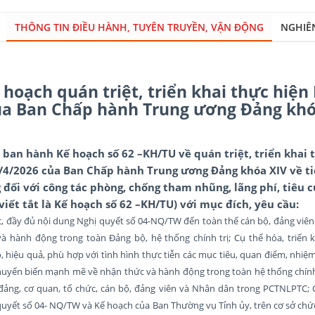
THÔNG TIN ĐIỀU HÀNH, TUYÊN TRUYỀN, VẬN ĐỘNG
NGHIÊ
hoạch quán triệt, triển khai thực hiện
ủa Ban Chấp hành Trung ương Đảng khó
 ban hành Kế hoạch số 62 –KH/TU về quán triệt, triển khai 
/4/2026 của Ban Chấp hành Trung ương Đảng khóa XIV về ti
đối với công tác phòng, chống tham nhũng, lãng phí, tiêu 
viết tắt là Kế hoạch số 62 –KH/TU) với mục đích, yêu cầu:
ắc, đầy đủ nội dung Nghị quyết số 04-NQ/TW đến toàn thể cán bộ, đảng viê
 hành động trong toàn Đảng bộ, hệ thống chính trị; Cụ thể hóa, triển k
ộ, hiệu quả, phù hợp với tình hình thực tiễn các mục tiêu, quan điểm, nhiệm
uyển biến mạnh mẽ về nhận thức và hành động trong toàn hệ thống chính 
 đảng, cơ quan, tổ chức, cán bộ, đảng viên và Nhân dân trong PCTNLPTC; 
quyết số 04- NQ/TW và Kế hoạch của Ban Thường vụ Tỉnh ủy, trên cơ sở ch