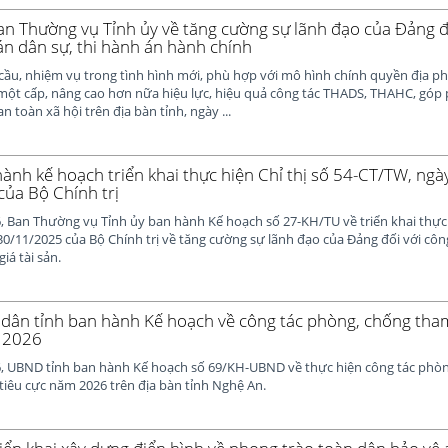
Ban Thường vụ Tỉnh ủy về tăng cường sự lãnh đạo của Đảng đ
án dân sự, thi hành án hành chính
cầu, nhiệm vụ trong tình hình mới, phù hợp với mô hình chính quyền địa p
ột cấp, nâng cao hơn nữa hiệu lực, hiệu quả công tác THADS, THAHC, góp
an toàn xã hội trên địa bàn tỉnh, ngày ...
hành kế hoạch triển khai thực hiện Chỉ thị số 54-CT/TW, ngà
ủa Bộ Chính trị
 Ban Thường vụ Tỉnh ủy ban hành Kế hoạch số 27-KH/TU về triển khai thực h
0/11/2025 của Bộ Chính trị về tăng cường sự lãnh đạo của Đảng đối với côn
iá tài sản.
dân tỉnh ban hành Kế hoạch về công tác phòng, chống tha
m 2026
, UBND tỉnh ban hành Kế hoạch số 69/KH-UBND về thực hiện công tác phò
 tiêu cực năm 2026 trên địa bàn tỉnh Nghệ An.