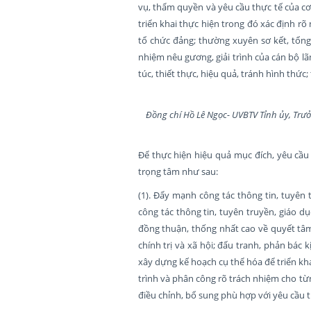
vụ, thẩm quyền và yêu cầu thực tế của cơ
triển khai thực hiện trong đó xác định rõ 
tổ chức đảng; thường xuyên sơ kết, tổng 
nhiệm nêu gương, giải trình của cán bộ l
túc, thiết thực, hiệu quả, tránh hình thức
Đồng chí Hồ Lê Ngọc- UVBTV Tỉnh ủy, Trư
Để thực hiện hiệu quả mục đích, yêu cầ
trọng tâm như sau:
(1). Đẩy mạnh công tác thông tin, tuyê
công tác thông tin, tuyên truyền, giáo d
đồng thuận, thống nhất cao về quyết tâm
chính trị và xã hội; đấu tranh, phản bác 
xây dựng kế hoạch cụ thể hóa để triển khai
trình và phân công rõ trách nhiệm cho từn
điều chỉnh, bổ sung phù hợp với yêu cầu t