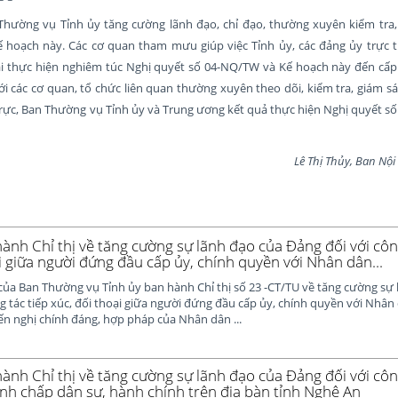
Thường vụ Tỉnh ủy tăng cường lãnh đạo, chỉ đạo, thường xuyên kiểm tra, 
 hoạch này. Các cơ quan tham mưu giúp việc Tỉnh ủy, các đảng ủy trực t
ai thực hiện nghiêm túc Nghị quyết số 04-NQ/TW và Kế hoạch này đến cấp c
ới các cơ quan, tổ chức liên quan thường xuyên theo dõi, kiểm tra, giám sá
trực, Ban Thường vụ Tỉnh ủy và Trung ương kết quả thực hiện Nghị quyết 
Lê Thị Thủy, Ban Nội chí
ành Chỉ thị về tăng cường sự lãnh đạo của Đảng đối với côn
i giữa người đứng đầu cấp ủy, chính quyền với Nhân dân...
của Ban Thường vụ Tỉnh ủy ban hành Chỉ thị số 23 -CT/TU về tăng cường sự 
g tác tiếp xúc, đối thoại giữa người đứng đầu cấp ủy, chính quyền với Nhân 
iến nghị chính đáng, hợp pháp của Nhân dân ...
ành Chỉ thị về tăng cường sự lãnh đạo của Đảng đối với công
anh chấp dân sự, hành chính trên địa bàn tỉnh Nghệ An