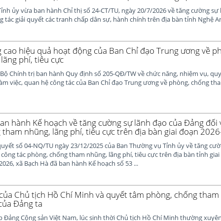
ỉnh ủy vừa ban hành Chỉ thị số 24-CT/TU, ngày 20/7/2026 về tăng cường sự 
g tác giải quyết các tranh chấp dân sự, hành chính trên địa bàn tỉnh Nghệ A
g cao hiệu quả hoạt động của Ban Chỉ đạo Trung ương về p
ãng phí, tiêu cực
 Bộ Chính trị ban hành Quy định số 205-QĐ/TW về chức năng, nhiệm vụ, quy
làm việc, quan hệ công tác của Ban Chỉ đạo Trung ương về phòng, chống th
an hành Kế hoạch về tăng cường sự lãnh đạo của Đảng đối v
tham nhũng, lãng phí, tiêu cực trên địa bàn giai đoạn 202
quyết số 04-NQ/TU ngày 23/12/2025 của Ban Thường vụ Tỉnh ủy về tăng cườ
 công tác phòng, chống tham nhũng, lãng phí, tiêu cực trên địa bàn tỉnh gia
2026, xã Bạch Hà đã ban hành Kế hoạch số 53 ...
ủa Chủ tịch Hồ Chí Minh và quyết tâm phòng, chống tham 
 của Đảng ta
ập Đảng Cộng sản Việt Nam, lúc sinh thời Chủ tịch Hồ Chí Minh thường xuy