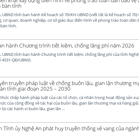
iển khai xây dựng điển hình về phong trào toàn dân bảo vệ 
a bàn tỉnh
 UBND tỉnh ban hành Kế hoạch số 70/KH-UBND (viết tắt là Kế hoạch số 70) t
 cơ quan, doanh nghiệp, cơ sở giáo dục điển hình về phong trào toàn dân 
 bàn tỉnh.
n hành Chương trình tiết kiệm, chống lãng phí năm 2026
, UBND tỉnh ban hành Chương trình tiết kiệm, chống lãng phí của tỉnh Ngh
số 4531-QĐ/UBND.
ên truyền pháp luật về chống buôn lậu, gian lận thương mạ
bàn tỉnh giai đoạn 2025 – 2030
thức chấp hành pháp luật của các tổ chức, cá nhân trong hoạt động sản xuấ
ức của cộng đồng về tác hại của buôn lậu, gian lận thương mại và hàng giả
 lùi các hành vi buôn lậu, gian lận ...
h Tỉnh ủy Nghệ An phát huy truyền thống vẻ vang của ngàn