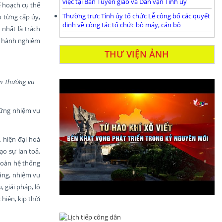
việc tại Ban Tuyên giáo và Dân vận Tỉnh ủy
ế hoạch cụ thể
Thường trưc Tỉnh ủy tổ chức Lễ công bố các quyết
o từng cấp ủy,
định về công tác tổ chức bộ máy, cán bộ
 nhất là trách
ến hành nghiêm
THƯ VIỆN ẢNH
an Thường vụ
hững nhiệm vụ
 hiện đại hoá
ạo sự lan toả,
toàn hệ thống
năng, nhiệm vụ
 giải pháp, lộ
hiện, kịp thời