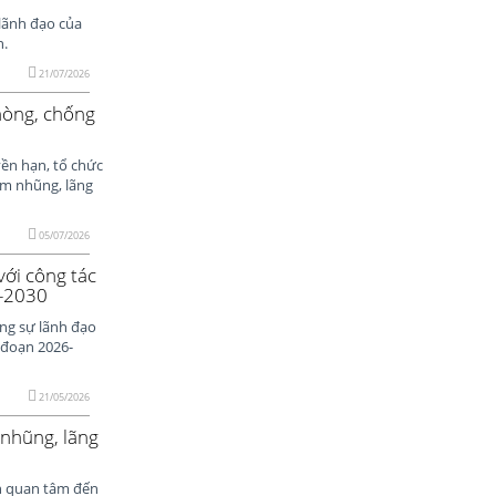
lãnh đạo của
n.
21/07/2026
hòng, chống
ền hạn, tổ chức
am nhũng, lãng
05/07/2026
ới công tác
6-2030
ng sự lãnh đạo
i đoạn 2026-
21/05/2026
nhũng, lãng
ên quan tâm đến