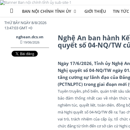
BAN NỘI CHÍNH TỈNH ỦY
GIỚI THIỆU
TIN TỨC
THỨ BẢY NGÀY 8/8/2026
13:47:04 GMT +0
Nghệ An ban hành Kế 
nghean.dcs.vn
19/06/2026
quyết số 04-NQ/TW c
Ngày 17/6/2026, Tỉnh ủy Nghệ An
Nghị quyết số 04-NQ/TW ngày 01
tăng cường sự lãnh đạo của Đảng 
(PCTNLPTC) trong giai đoạn mới (
Tuyên truyền, phổ biến, quán triệt sâu s
bảo đảm thống nhất cao về nhận thức và
nghiêm túc, quyết liệt, toàn diện, đồng b
mà Nghị quyết số 04-NQ/TW đề ra; Tạo ch
vai trò, trách nhiệm của cấp ủy, tổ chức
chức đảng từ tỉnh đến cơ sở căn cứ Nghị 