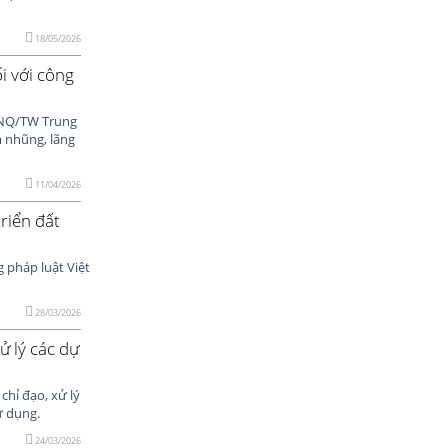
18/05/2026
i với công
–NQ/TW Trung
m nhũng, lãng
11/04/2026
riển đất
 pháp luật Việt
28/03/2026
ử lý các dự
chỉ đạo, xử lý
ử dụng.
24/03/2026