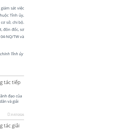
giám sát việc
huộc Tỉnh ủy,
ơ sở, chi bộ.
t, đôn đốc, sơ
số 04-NQ/TW và
nh Tỉnh ủy
g tác tiếp
lãnh đạo của
dân và giải
31/07/2026
 tác giải