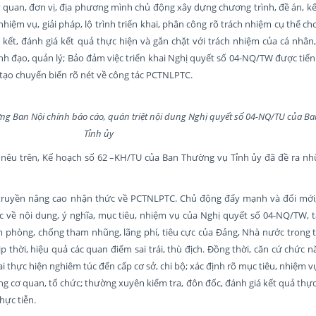
 quan, đơn vị, địa phương mình chủ động xây dựng chương trình, đề án, k
nhiệm vụ, giải pháp, lộ trình triển khai, phân công rõ trách nhiệm cụ thể ch
kết, đánh giá kết quả thực hiện và gắn chặt với trách nhiệm của cá nhân,
ãnh đạo, quản lý; Bảo đảm việc triển khai Nghị quyết số 04-NQ/TW được ti
; tạo chuyển biến rõ nét về công tác PCTNLPTC.
ởng Ban Nội chính báo cáo, quán triệt nội dung Nghị quyết số 04-NQ/TU của B
Tỉnh ủy
u nêu trên, Kế hoạch số 62 –KH/TU của Ban Thường vụ Tỉnh ủy đã đề ra n
n truyền nâng cao nhận thức về PCTNLPTC. Chủ động đẩy mạnh và đổi mới,
ục về nội dung, ý nghĩa, mục tiêu, nhiệm vụ của Nghị quyết số 04-NQ/TW, t
 phòng, chống tham nhũng, lãng phí, tiêu cực của Đảng, Nhà nước trong 
kịp thời, hiệu quả các quan điểm sai trái, thù địch. Đồng thời, căn cứ chức 
 thực hiện nghiêm túc đến cấp cơ sở, chi bộ; xác định rõ mục tiêu, nhiệm vụ,
g cơ quan, tổ chức; thường xuyên kiểm tra, đôn đốc, đánh giá kết quả thực 
hực tiễn.