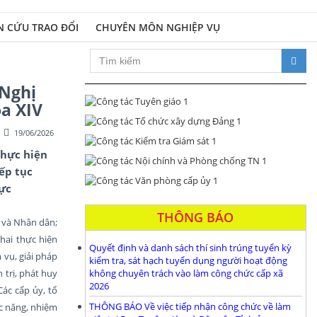
N CỨU TRAO ĐỔI
CHUYÊN MÔN NGHIỆP VỤ
Xây dựng Đảng bộ và hệ thống 
 Nghị
a XIV
19/06/2026
thực hiện
ếp tục
cực
THÔNG BÁO
n và Nhân dân;
hai thực hiện
Quyết định và danh sách thí sinh trúng tuyển kỳ
 vụ, giải pháp
kiểm tra, sát hạch tuyển dụng người hoạt động
trị, phát huy
không chuyên trách vào làm công chức cấp xã
2026
Các cấp ủy, tổ
THÔNG BÁO Về việc tiếp nhận công chức về làm
ức năng, nhiệm