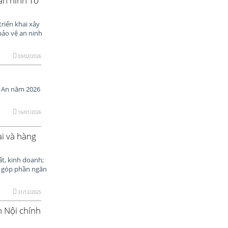
an ninh Tổ
riển khai xây
bảo vệ an ninh
03/02/2026
ệ An năm 2026
16/01/2026
i và hàng
t, kinh doanh;
; góp phần ngăn
31/12/2025
h Nội chính