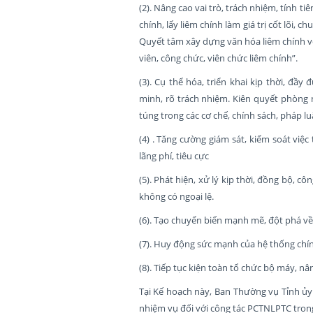
(2). Nâng cao vai trò, trách nhiệm, tính
chính, lấy liêm chính làm giá trị cốt lõi
Quyết tâm xây dựng văn hóa liêm chính với
viên, công chức, viên chức liêm chính”.
(3). Cụ thể hóa, triển khai kịp thời, đ
minh, rõ trách nhiệm. Kiên quyết phòng n
túng trong các cơ chế, chính sách, pháp lu
(4) . Tăng cường giám sát, kiểm soát việ
lãng phí, tiêu cực
(5). Phát hiện, xử lý kịp thời, đồng bộ,
không có ngoại lệ.
(6). Tạo chuyển biến mạnh mẽ, đột phá về 
(7). Huy động sức mạnh của hệ thống chín
(8). Tiếp tục kiện toàn tổ chức bộ máy, n
Tại Kế hoạch này, Ban Thường vụ Tỉnh ủy 
nhiệm vụ đối với công tác PCTNLPTC trong