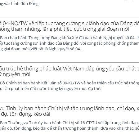
ng và chỉnh đốn Đảng.
ố 04-NQ/TW về tiếp tục tăng cường sự lãnh đạo của Đảng đố
hống tham nhũng, lãng phí, tiêu cực trong giai đoạn mới
 Ban chấp hành Trung ương Đảng khóa XIV đã ban hành Nghị quyết số 04 
ếp tục tăng cường sự lãnh đạo của Đảng đối với công tác phòng, chống tha
g giai đoạn mới (viết tắt là Nghị quyết số 04 ...
ấu trúc hệ thống pháp luật Việt Nam đáp ứng yêu cầu phát t
ỷ nguyên mới
Bộ Chính trị ban hành Kết luận số 09-KL/TW về hoàn thiện cấu trúc hệ thống
 cầu phát triển đất nước trong kỷ nguyên mới. Cụ thể:
 Tỉnh ủy ban hành Chỉ thị về tập trung lãnh đạo, chỉ đạo, x
 độ, tồn đọng, kéo dài
Ban Thường vụ Tỉnh ủy ban hành Chỉ thị số 16-CT/TU về tập trung lãnh đạo, 
iến độ, tồn đọng, kéo dài để khẩn trương hoàn thành, đưa vào khai thác, s