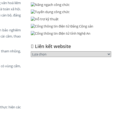
g văn hoá liêm
à toàn xã hội.
ũ cán bộ, đảng
ảm bảo nghiêm
 cài cắm, thao
Liên kết website
ừa tham nhũng,
g có vùng cấm,
 thực hiện các