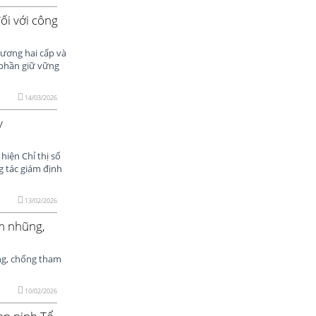
ối với công
hương hai cấp và
 phần giữ vững
14/03/2026
y
iện Chỉ thị số
g tác giám định
13/02/2026
m nhũng,
ng, chống tham
10/02/2026