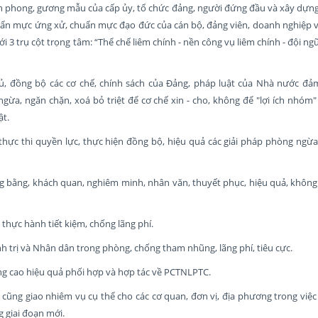
 tiên phong, gương mẫu của cấp ủy, tổ chức đảng, người đứng đầu và xây dựn
, chuẩn mực ứng xử, chuẩn mực đạo đức của cán bộ, đảng viên, doanh nghiệp v
 3 trụ cột trọng tâm: “Thể chế liêm chính - nền công vụ liêm chính - đội ng
ầy đủ, đồng bộ các cơ chế, chính sách của Đảng, pháp luật của Nhà nước đ
gừa, ngăn chặn, xoá bỏ triệt để cơ chế xin - cho, không để "lợi ích nhóm"
ật.
c thực thi quyền lực, thực hiện đồng bộ, hiệu quả các giải pháp phòng ng
 công bằng, khách quan, nghiêm minh, nhân văn, thuyết phục, hiệu quả, khôn
thực hành tiết kiệm, chống lãng phí.
h trị và Nhân dân trong phòng, chống tham nhũng, lãng phí, tiêu cực.
âng cao hiệu quả phối hợp và hợp tác về PCTNLPTC.
cũng giao nhiêm vụ cụ thể cho các cơ quan, đơn vị, địa phương trong việc
 giai đoạn mới.