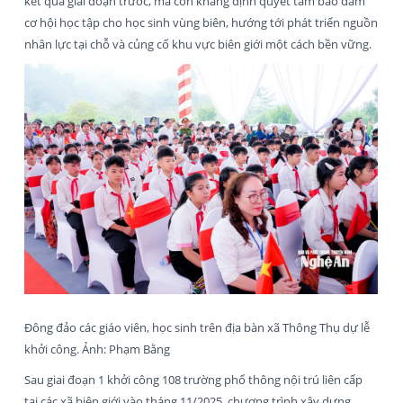
kết quả giai đoạn trước, mà còn khẳng định quyết tâm bảo đảm
cơ hội học tập cho học sinh vùng biên, hướng tới phát triển nguồn
nhân lực tại chỗ và củng cố khu vực biên giới một cách bền vững.
Đông đảo các giáo viên, học sinh trên địa bàn xã Thông Thụ dự lễ
khởi công. Ảnh: Phạm Bằng
Sau giai đoạn 1 khởi công 108 trường phổ thông nội trú liên cấp
tại các xã biên giới vào tháng 11/2025, chương trình xây dựng