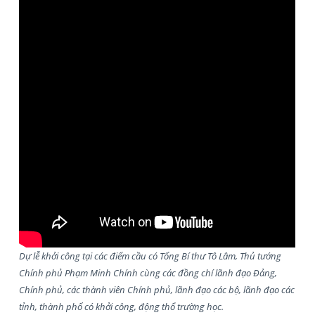
Dự lễ khởi công tại các điểm cầu có Tổng Bí thư Tô Lâm, Thủ tướng
Chính phủ Phạm Minh Chính cùng các đồng chí lãnh đạo Đảng,
Chính phủ, các thành viên Chính phủ, lãnh đạo các bộ, lãnh đạo các
tỉnh, thành phố có khởi công, động thổ trường học.