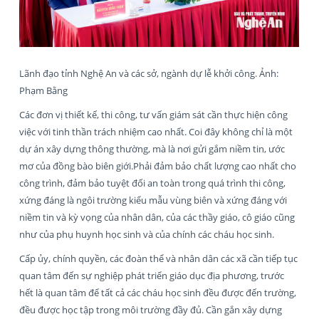
Lãnh đạo tỉnh Nghệ An và các sở, ngành dự lễ khởi công. Ảnh:
Phạm Bằng
Các đơn vị thiết kế, thi công, tư vấn giám sát cần thực hiện công
việc với tinh thần trách nhiệm cao nhất. Coi đây không chỉ là một
dự án xây dựng thông thường, mà là nơi gửi gắm niềm tin, ước
mơ của đồng bào biên giới.Phải đảm bảo chất lượng cao nhất cho
công trình, đảm bảo tuyệt đối an toàn trong quá trình thi công,
xứng đáng là ngôi trường kiểu mẫu vùng biên và xứng đáng với
niềm tin và kỳ vọng của nhân dân, của các thầy giáo, cô giáo cũng
như của phụ huynh học sinh và của chính các cháu học sinh.
Cấp ủy, chính quyền, các đoàn thể và nhân dân các xã cần tiếp tục
quan tâm đến sự nghiệp phát triển giáo dục địa phương, trước
hết là quan tâm để tất cả các cháu học sinh đều được đến trường,
đều được học tập trong môi trường đầy đủ. Cần gắn xây dựng