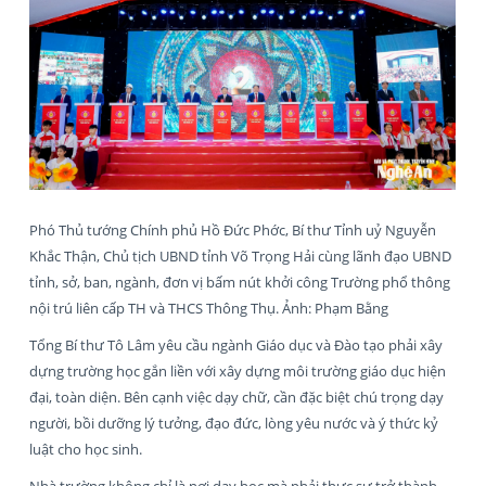
Phó Thủ tướng Chính phủ Hồ Đức Phớc, Bí thư Tỉnh uỷ Nguyễn
Khắc Thận, Chủ tịch UBND tỉnh Võ Trọng Hải cùng lãnh đạo UBND
tỉnh, sở, ban, ngành, đơn vị bấm nút khởi công Trường phổ thông
nội trú liên cấp TH và THCS Thông Thụ. Ảnh: Phạm Bằng
Tổng Bí thư Tô Lâm yêu cầu ngành Giáo dục và Đào tạo phải xây
dựng trường học gắn liền với xây dựng môi trường giáo dục hiện
đại, toàn diện. Bên cạnh việc dạy chữ, cần đặc biệt chú trọng dạy
người, bồi dưỡng lý tưởng, đạo đức, lòng yêu nước và ý thức kỷ
luật cho học sinh.
Nhà trường không chỉ là nơi dạy học mà phải thực sự trở thành