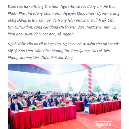
Điểm cầu tại xã Thông Thụ (tỉnh Nghệ An) có các đồng chí: Hồ Đức
Phớc - Phó Thủ tướng Chính phủ; Nguyễn Khắc Thận - Ủy viên Trung
ương Đảng, Bí thư Tỉnh uỷ; Võ Trọng Hải - Phó Bí thư Tỉnh uỷ, Chủ
tịch UBND tỉnh; cùng các đồng chí Ủy viên Ban Thường vụ Tỉnh uỷ,
lãnh đạo UBND tỉnh, các ban, sở, ngành.
Ngoài điểm cầu tại xã Thông Thụ, Nghệ An có 10 điểm cầu tại các xã:
Mỹ Lý, Sơn Lâm, Nậm Cắn, Mường Típ, Tam Quang, Na Loi, Tiền
Phong, Mường Xén, Châu Khê, Kim Bảng.