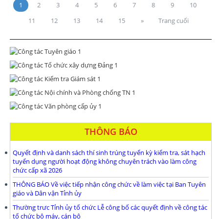
1
2
3
4
5
6
7
8
9
10
11
12
13
14
15
»
Trang cuối
THÔNG BÁO
Quyết định và danh sách thí sinh trúng tuyển kỳ kiểm tra, sát hạch
tuyển dụng người hoạt động không chuyên trách vào làm công
chức cấp xã 2026
THÔNG BÁO Về việc tiếp nhận công chức về làm việc tại Ban Tuyên
giáo và Dân vận Tỉnh ủy
Thường trưc Tỉnh ủy tổ chức Lễ công bố các quyết định về công tác
tổ chức bộ máy, cán bộ