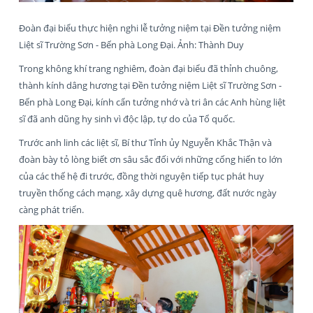
Đoàn đại biểu thực hiện nghi lễ tưởng niệm tại Đền tưởng niệm
Liệt sĩ Trường Sơn - Bến phà Long Đại. Ảnh: Thành Duy
Trong không khí trang nghiêm, đoàn đại biểu đã thỉnh chuông,
thành kính dâng hương tại Đền tưởng niệm Liệt sĩ Trường Sơn -
Bến phà Long Đại, kính cẩn tưởng nhớ và tri ân các Anh hùng liệt
sĩ đã anh dũng hy sinh vì độc lập, tự do của Tổ quốc.
Trước anh linh các liệt sĩ, Bí thư Tỉnh ủy Nguyễn Khắc Thận và
đoàn bày tỏ lòng biết ơn sâu sắc đối với những cống hiến to lớn
của các thế hệ đi trước, đồng thời nguyện tiếp tục phát huy
truyền thống cách mạng, xây dựng quê hương, đất nước ngày
càng phát triển.