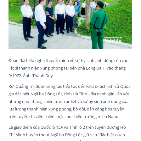
Đoàn đại biểu nghe thuyết minh về sự hy sinh anh dũng của các
liệt sĩ thanh niên xung phong tại bến phà Long Đại II vào tháng
9/1972. Ảnh: Thành Duy
Rời Quảng Trị, đoàn công tác tiếp tục đến Khu Di tích lịch sử Quốc
gia đặc biệt Ngã ba Đồng Lộc, tỉnh Hà Tĩnh - địa danh gắn liền với
những năm tháng chiến tranh ác liệt và sự hy sinh anh dũng của
lực lượng thanh niên xung phong, bộ đội, dân công hỏa tuyến
trên tuyến chi viện chiến lược cho chiến trường miền Nam.
Là giao điểm của Quốc lộ 15A và Tỉnh lộ 2 trên tuyến đường Hồ
Chí Minh huyền thoại, Ngã ba Đồng Lộc giữ vị trí đặc biệt quan