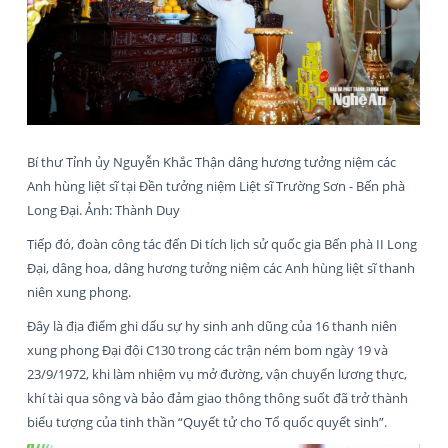
Bí thư Tỉnh ủy Nguyễn Khắc Thận dâng hương tưởng niệm các
Anh hùng liệt sĩ tại Đền tưởng niệm Liệt sĩ Trường Sơn - Bến phà
Long Đại. Ảnh: Thành Duy
Tiếp đó, đoàn công tác đến Di tích lịch sử quốc gia Bến phà II Long
Đại, dâng hoa, dâng hương tưởng niệm các Anh hùng liệt sĩ thanh
niên xung phong.
Đây là địa điểm ghi dấu sự hy sinh anh dũng của 16 thanh niên
xung phong Đại đội C130 trong các trận ném bom ngày 19 và
23/9/1972, khi làm nhiệm vụ mở đường, vận chuyển lương thực,
khí tài qua sông và bảo đảm giao thông thông suốt đã trở thành
biểu tượng của tinh thần “Quyết tử cho Tổ quốc quyết sinh”.