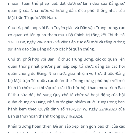
nhuận; tuân thủ pháp luật, đặt dưới sự lãnh đạo của Đảng, sự
quản lý của Nhà nước và hướng dẫn, điều phối thống nhất của
Mặt trận Tổ quốc Việt Nam.
Chủ trì, phối hợp với Ban Tuyên giáo và Dân vận Trung ương, các
cơ quan có liên quan tham mưu Bộ Chính trị tổng kết Chỉ thị số
17-CT/TW, ngày 28/8/2012 về việc tiếp tục đổi mới và tăng cường
sự lãnh đạo của Đảng đối vớ icác hội quần chúng.
Chủ trì, phối hợp với Ban Tổ chức Trung ương, các cơ quan liên
quan thống nhất phương án sắp xếp tổ chức đảng tại các hội
quần chúng do Đảng, Nhà nước giao nhiệm vụ trực thuộc Đảng
bộ Mặt trận Tổ quốc, các đoàn thể Trung ương phù hợp với mô
hình tổ chức sau khi sắp xếp các tổ chức hội; tham mưu trình Ban
Bí thư sửa đổi, bổ sung Quy chế tổ chức và hoạt động của hội
quần chúng do Đảng, Nhà nước giao nhiệm vụ ở Trung ương ban
hành kèm theo Quyết định số 118-QĐ/TW, ngày 22/8/2023 của
Ban Bí thư (hoàn thành trong quý II/2026).
Khẩn trương hoàn thiện Đề án sắp xếp, tinh gọn báo chí của các