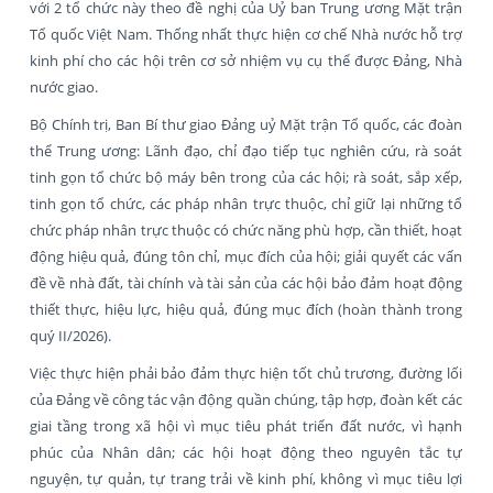
với 2 tổ chức này theo đề nghị của Uỷ ban Trung ương Mặt trận
Tổ quốc Việt Nam. Thống nhất thực hiện cơ chế Nhà nước hỗ trợ
kinh phí cho các hội trên cơ sở nhiệm vụ cụ thể được Đảng, Nhà
nước giao.
Bộ Chính trị, Ban Bí thư giao Đảng uỷ Mặt trận Tổ quốc, các đoàn
thể Trung ương: Lãnh đạo, chỉ đạo tiếp tục nghiên cứu, rà soát
tinh gọn tổ chức bộ máy bên trong của các hội; rà soát, sắp xếp,
tinh gọn tổ chức, các pháp nhân trực thuộc, chỉ giữ lại những tổ
chức pháp nhân trực thuộc có chức năng phù hợp, cần thiết, hoạt
động hiệu quả, đúng tôn chỉ, mục đích của hội; giải quyết các vấn
đề về nhà đất, tài chính và tài sản của các hội bảo đảm hoạt động
thiết thực, hiệu lực, hiệu quả, đúng mục đích (hoàn thành trong
quý II/2026).
Việc thực hiện phải bảo đảm thực hiện tốt chủ trương, đường lối
của Đảng về công tác vận động quần chúng, tập hợp, đoàn kết các
giai tầng trong xã hội vì mục tiêu phát triển đất nước, vì hạnh
phúc của Nhân dân; các hội hoạt động theo nguyên tắc tự
nguyện, tự quản, tự trang trải về kinh phí, không vì mục tiêu lợi