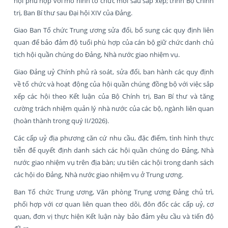
hội phù hợp với mô hình tổ chức mới sau sắp xếp; trình Bộ Chính
trị, Ban Bí thư sau Đại hội XIV của Đảng.
Giao Ban Tổ chức Trung ương sửa đổi, bổ sung các quy định liên
quan để bảo đảm độ tuổi phù hợp của cán bộ giữ chức danh chủ
tịch hội quần chúng do Đảng, Nhà nước giao nhiệm vụ.
Giao Đảng uỷ Chính phủ rà soát, sửa đổi, ban hành các quy định
về tổ chức và hoạt động của hội quần chúng đồng bộ với việc sắp
xếp các hội theo Kết luận của Bộ Chính trị, Ban Bí thư và tăng
cường trách nhiệm quản lý nhà nước của các bộ, ngành liên quan
(hoàn thành trong quý II/2026).
Các cấp uỷ địa phương căn cứ nhu cầu, đặc điểm, tình hình thực
tiễn để quyết định danh sách các hội quần chúng do Đảng, Nhà
nước giao nhiệm vụ trên địa bàn; ưu tiên các hội trong danh sách
các hội do Đảng, Nhà nước giao nhiệm vụ ở Trung ương.
Ban Tổ chức Trung ương, Văn phòng Trụng ương Đảng chủ trì,
phối hợp với cơ quan liên quan theo dõi, đôn đốc các cấp uỷ, cơ
quan, đơn vị thực hiện Kết luận này bảo đảm yêu cầu và tiến độ