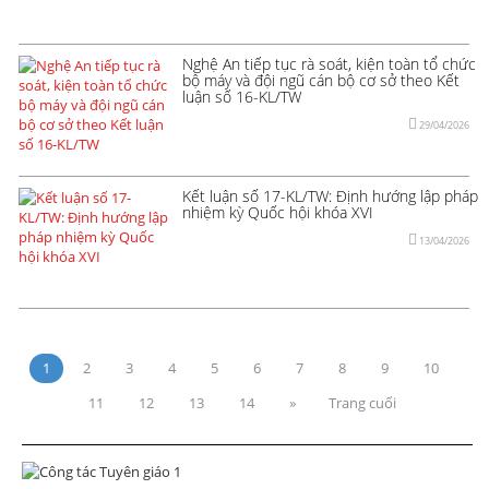
Nghệ An tiếp tục rà soát, kiện toàn tổ chức
bộ máy và đội ngũ cán bộ cơ sở theo Kết
luận số 16-KL/TW
29/04/2026
Kết luận số 17-KL/TW: Định hướng lập pháp
nhiệm kỳ Quốc hội khóa XVI
13/04/2026
1
2
3
4
5
6
7
8
9
10
11
12
13
14
»
Trang cuối