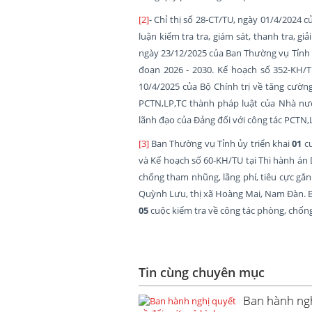
[2]
- Chỉ thị số 28-CT/TU, ngày 01/4/2024 
luận kiểm tra tra, giám sát, thanh tra, g
ngày 23/12/2025 của Ban Thường vụ Tỉnh ủ
đoạn 2026 - 2030. Kế hoạch số 352-KH/T
10/4/2025 của Bộ Chính trị về tăng cườn
PCTN,LP,TC thành pháp luật của Nhà nư
lãnh đạo của Đảng đối với công tác PCTN,LP
[3]
Ban Thường vụ Tỉnh ủy triển khai
01
c
và Kế hoạch số 60-KH/TU tại Thi hành án 
chống tham nhũng, lãng phí, tiêu cực gắn
Quỳnh Lưu, thị xã Hoàng Mai, Nam Đàn. Ba
05
cuộc kiểm tra về công tác phòng, chống
Tin cùng chuyên mục
Ban hành ngh