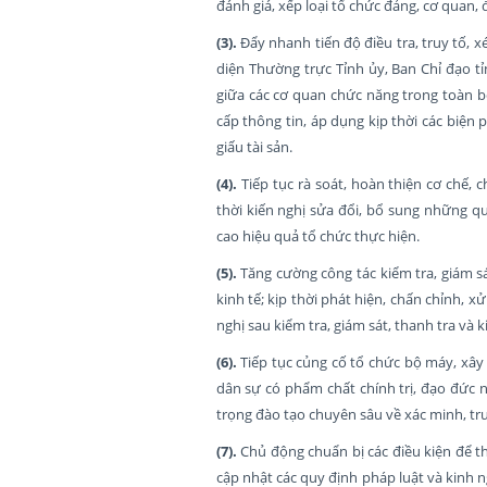
đánh giá, xếp loại tổ chức đảng, cơ quan,
(3).
Đẩy nhanh tiến độ điều tra, truy tố, 
diện Thường trực Tỉnh ủy, Ban Chỉ đạo t
giữa các cơ quan chức năng trong toàn bộ 
cấp thông tin, áp dụng kịp thời các biện p
giấu tài sản.
(4).
Tiếp tục rà soát, hoàn thiện cơ chế, c
thời kiến nghị sửa đổi, bổ sung những q
cao hiệu quả tổ chức thực hiện.
(5).
Tăng cường công tác kiểm tra, giám sát
kinh tế; kịp thời phát hiện, chấn chỉnh, x
nghị sau kiểm tra, giám sát, thanh tra và k
(6).
Tiếp tục củng cố tổ chức bộ máy, xây 
dân sự có phẩm chất chính trị, đạo đức 
trọng đào tạo chuyên sâu về xác minh, truy
(7).
Chủ động chuẩn bị các điều kiện để th
cập nhật các quy định pháp luật và kinh 