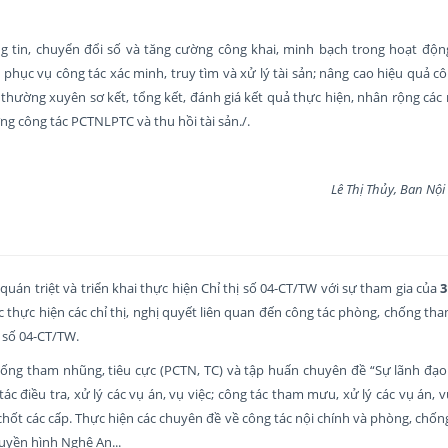
tin, chuyển đổi số và tăng cường công khai, minh bạch trong hoạt độn
phục vụ công tác xác minh, truy tìm và xử lý tài sản; nâng cao hiệu quả cô
, thường xuyên sơ kết, tổng kết, đánh giá kết quả thực hiện, nhân rộng các
ng công tác PCTNLPTC và thu hồi tài sản./.
Lê Thị Thủy, Ban Nội chín
quán triệt và triển khai thực hiện Chỉ thị số 04-CT/TW với sự tham gia của
3
c thực hiện các chỉ thị, nghị quyết liên quan đến công tác phòng, chống th
ị số 04-CT/TW.
hống tham nhũng, tiêu cực (PCTN, TC) và tập huấn chuyên đề “Sự lãnh đạo
c điều tra, xử lý các vụ án, vụ việc; công tác tham mưu, xử lý các vụ án, v
 chốt các cấp. Thực hiện các chuyên đề về công tác nội chính và phòng, ch
uyền hình Nghệ An...