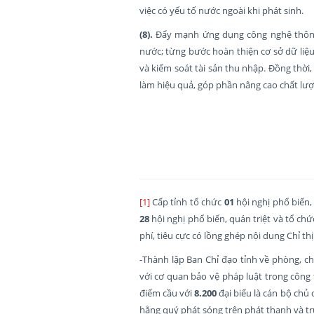
việc có yếu tố nước ngoài khi phát sinh.
(8).
Đẩy mạnh ứng dụng công nghệ thông 
nước; từng bước hoàn thiện cơ sở dữ liệu 
và kiểm soát tài sản thu nhập. Đồng thời
làm hiệu quả, góp phần nâng cao chất lượ
[1]
Cấp tỉnh tổ chức
01
hội nghị phổ biến, 
28
hội nghị phổ biến, quán triệt và tổ chứ
phí, tiêu cực có lồng ghép nội dung Chỉ th
-Thành lập Ban Chỉ đạo tỉnh về phòng, c
với cơ quan bảo vệ pháp luật trong công tá
điểm cầu với
8.200
đại biểu là cán bộ chủ
hằng quý phát sóng trên phát thanh và tr