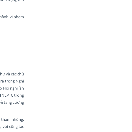
 hành vi phạm
thư và các chủ
 ra trong Nghị
6 Hội nghị lần
CTNLPTC trong
về tăng cường
ản tham nhũng,
 với công tác