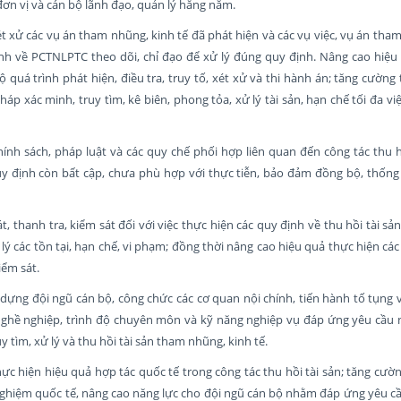
 đơn vị và cán bộ lãnh đạo, quản lý hằng năm.
xét xử các vụ án tham nhũng, kinh tế đã phát hiện và các vụ việc, vụ án th
ỉnh về PCTNLPTC theo dõi, chỉ đạo để xử lý đúng quy định. Nâng cao hiệu
quá trình phát hiện, điều tra, truy tố, xét xử và thi hành án; tăng cường 
háp xác minh, truy tìm, kê biên, phong tỏa, xử lý tài sản, hạn chế tối đa việ
hính sách, pháp luật và các quy chế phối hợp liên quan đến công tác thu hồ
uy định còn bất cập, chưa phù hợp với thực tiễn, bảo đảm đồng bộ, thống
, thanh tra, kiểm sát đối với việc thực hiện các quy định về thu hồi tài s
ử lý các tồn tại, hạn chế, vi phạm; đồng thời nâng cao hiệu quả thực hiện các
iểm sát.
dựng đội ngũ cán bộ, công chức các cơ quan nội chính, tiến hành tố tụng 
nghề nghiệp, trình độ chuyên môn và kỹ năng nghiệp vụ đáp ứng yêu cầu 
 tìm, xử lý và thu hồi tài sản tham nhũng, kinh tế.
ực hiện hiệu quả hợp tác quốc tế trong công tác thu hồi tài sản; tăng cườ
nghiệm quốc tế, nâng cao năng lực cho đội ngũ cán bộ nhằm đáp ứng yêu cầ