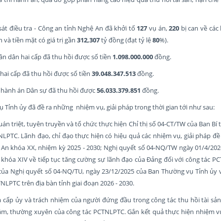
sát điều tra - Công an tỉnh Nghệ An đã khởi tố
127
vụ án,
220
bị can về các
 và tiền mặt có giá trị gần
312,307
tỷ đồng (đạt tỷ lệ
80
%).
hân dân hai cấp đã thu hồi được số tiền
1.098.000.000
đồng.
 hai cấp đã thu hồi được số tiền
39.048.347.513
đồng.
hi hành án Dân sự đã thu hồi được
56.033.379.851
đồng.
 Tỉnh ủy đã đề ra những nhiệm vụ, giải pháp trong thời gian tới như sau:
án triệt, tuyên truyền và tổ chức thực hiện Chỉ thị số 04-CT/TW của Ban Bí 
PTC. Lãnh đạo, chỉ đạo thực hiện có hiệu quả các nhiệm vụ, giải pháp đề
 An khóa XX, nhiệm kỳ 2025 - 2030; Nghị quyết số 04-NQ/TW ngày 01/4/202
hóa XIV về tiếp tục tăng cường sự lãnh đạo của Đảng đối với công tác P
p của Nghị quyết số 04-NQ/TU, ngày 23/12/2025 của Ban Thường vụ Tỉnh ủy 
NLPTC trên địa bàn tỉnh giai đoạn 2026 - 2030.
ủa cấp ủy và trách nhiệm của người đứng đầu trong công tác thu hồi tài s
 tâm, thường xuyên của công tác PCTNLPTC. Gắn kết quả thực hiện nhiệm vụ