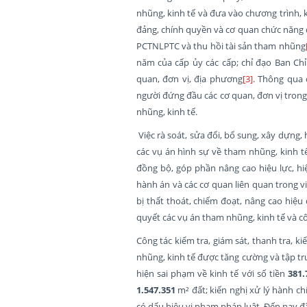
nhũng, kinh tế và đưa vào chương trình, 
đảng, chính quyền và cơ quan chức năng
PCTNLPTC và thu hồi tài sản tham nhũng
năm của cấp ủy các cấp; chỉ đạo Ban Chỉ
quan, đơn vị, địa phương
[3]
. Thông qua 
người đứng đầu các cơ quan, đơn vị trong 
nhũng, kinh tế.
Việc rà soát, sửa đổi, bổ sung, xây dựng, 
các vụ án hình sự về tham nhũng, kinh t
đồng bộ, góp phần nâng cao hiệu lực, hiệ
hành án và các cơ quan liên quan trong vi
bị thất thoát, chiếm đoạt, nâng cao hiệu
quyết các vụ án tham nhũng, kinh tế và cô
Công tác kiểm tra, giám sát, thanh tra, k
nhũng, kinh tế được tăng cường và tập tr
hiện sai phạm về kinh tế với số tiền
381.
1.547.351
m² đất; kiến nghị xử lý hành ch
có dấu hiệu vi phạm pháp luật. Đến nay đ