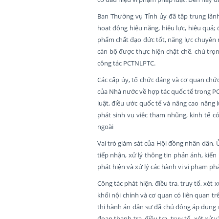
Ban Thường vụ Tỉnh ủy đã tập trung lãnh 
hoạt động hiệu năng, hiệu lực, hiệu quả;
phẩm chất đạo đức tốt, năng lực chuyên 
cán bộ được thực hiện chặt chẽ, chú trọ
công tác PCTNLPTC.
Các cấp ủy, tổ chức đảng và cơ quan chức
của Nhà nước về hợp tác quốc tế trong PC
luật, điều ước quốc tế và nâng cao năng 
phát sinh vụ việc tham nhũng, kinh tế có
ngoài
Vai trò giám sát của Hội đồng nhân dân, Ủ
tiếp nhận, xử lý thông tin phản ánh, ki
phát hiện và xử lý các hành vi vi phạm ph
Công tác phát hiện, điều tra, truy tố, xé
khối nội chính và cơ quan có liên quan tr
thi hành án dân sự đã chủ động áp dụng n
đoạn thanh tra, điều tra, truy tố, xét xử