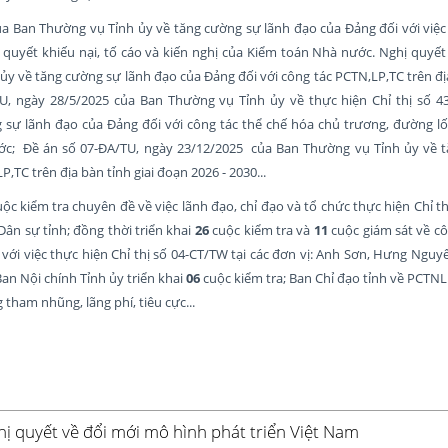
của Ban Thường vụ Tỉnh ủy về tăng cường sự lãnh đạo của Đảng đối với việc
iải quyết khiếu nại, tố cáo và kiến nghị của Kiểm toán Nhà nước. Nghị quyế
y về tăng cường sự lãnh đạo của Đảng đối với công tác PCTN,LP,TC trên địa
U, ngày 28/5/2025 của Ban Thường vụ Tỉnh ủy về thực hiện Chỉ thị số 4
g sự lãnh đạo của Đảng đối với công tác thể chế hóa chủ trương, đường lố
ớc; Đề án số 07-ĐA/TU, ngày 23/12/2025 của Ban Thường vụ Tỉnh ủy về 
,TC trên địa bàn tỉnh giai đoạn 2026 - 2030...
uộc kiểm tra chuyên đề về việc lãnh đạo, chỉ đạo và tổ chức thực hiện Chỉ t
Dân sự tỉnh; đồng thời triển khai
26
cuộc kiểm tra và
11
cuộc giám sát về cô
 với việc thực hiện Chỉ thị số 04-CT/TW tại các đơn vị: Anh Sơn, Hưng Nguy
n Nội chính Tỉnh ủy triển khai
06
cuộc kiểm tra; Ban Chỉ đạo tỉnh về PCTNL
 tham nhũng, lãng phí, tiêu cực...
ị quyết về đổi mới mô hình phát triển Việt Nam