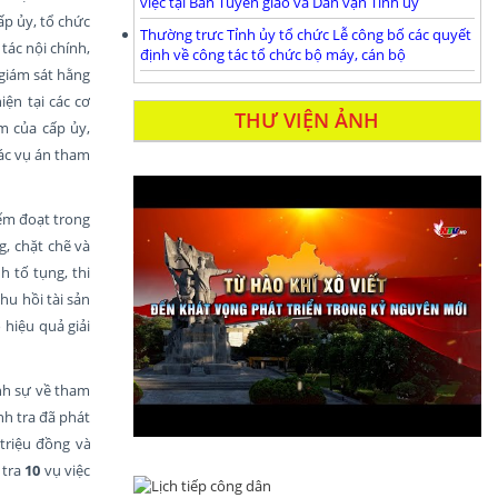
việc tại Ban Tuyên giáo và Dân vận Tỉnh ủy
ấp ủy, tổ chức
Thường trưc Tỉnh ủy tổ chức Lễ công bố các quyết
tác nội chính,
định về công tác tổ chức bộ máy, cán bộ
 giám sát hằng
ện tại các cơ
THƯ VIỆN ẢNH
m của cấp ủy,
các vụ án tham
iếm đoạt trong
, chặt chẽ và
h tố tụng, thi
hu hồi tài sản
 hiệu quả giải
ình sự về tham
nh tra đã phát
triệu đồng và
 tra
10
vụ việc