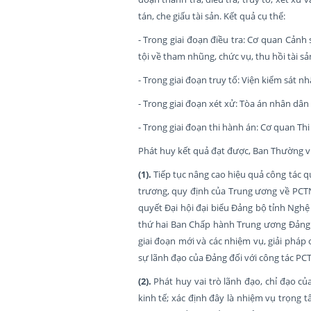
tán, che giấu tài sản. Kết quả cụ thể:
- Trong giai đoạn điều tra: Cơ quan Cảnh 
tội về tham nhũng, chức vụ, thu hồi tài sản
- Trong giai đoạn truy tố: Viện kiểm sát n
- Trong giai đoạn xét xử: Tòa án nhân dân
- Trong giai đoạn thi hành án: Cơ quan T
Phát huy kết quả đạt được, Ban Thường vụ
(1).
Tiếp tục nâng cao hiệu quả công tác qu
trương, quy định của Trung ương về PCTNL
quyết Đại hội đại biểu Đảng bộ tỉnh Nghệ
thứ hai Ban Chấp hành Trung ương Đảng k
giai đoạn mới và các nhiệm vụ, giải phá
sự lãnh đạo của Đảng đối với công tác PCT
(2).
Phát huy vai trò lãnh đạo, chỉ đạo c
kinh tế; xác định đây là nhiệm vụ trọng