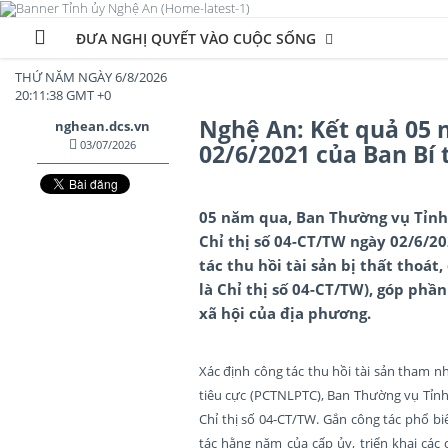
ĐƯA NGHỊ QUYẾT VÀO CUỘC SỐNG
THỨ NĂM NGÀY 6/8/2026
20:11:39 GMT +0
Nghệ An: Kết quả 05 
nghean.dcs.vn
03/07/2026
02/6/2021 của Ban Bí 
05 năm qua, Ban Thường vụ Tỉnh 
Chỉ thị số 04-CT/TW ngày 02/6/20
tác thu hồi tài sản bị thất thoát
là Chỉ thị số 04-CT/TW), góp phần 
xã hội của địa phương.
Xác định công tác thu hồi tài sản tham n
tiêu cực (PCTNLPTC), Ban Thường vụ Tỉnh 
Chỉ thị số 04-CT/TW. Gắn công tác phổ biến
tác hằng năm của cấp ủy, triển khai các