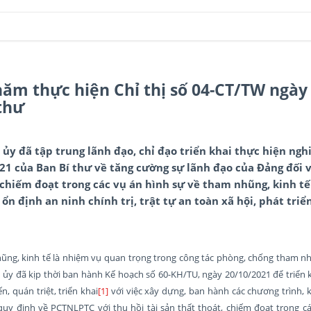
năm thực hiện Chỉ thị số 04-CT/TW ngày
thư
ủy đã tập trung lãnh đạo, chỉ đạo triển khai thực hiện ngh
21 của Ban Bí thư về tăng cường sự lãnh đạo của Đảng đối 
, chiếm đoạt trong các vụ án hình sự về tham nhũng, kinh tế 
ổn định an ninh chính trị, trật tự an toàn xã hội, phát triển
hũng, kinh tế là nhiệm vụ quan trọng trong công tác phòng, chống tham nh
ủy đã kịp thời ban hành Kế hoạch số 60-KH/TU, ngày 20/10/2021 để triển 
, quán triệt, triển khai
[1]
với việc xây dựng, ban hành các chương trình, 
 quy định về PCTNLPTC với thu hồi tài sản thất thoát, chiếm đoạt trong c