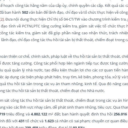
kế hoạch công tác hằng năm của cấp ủy, chính quyền các cấp. Kết quả các c
 đã ban hành
502
văn bản để lãnh đạo, chỉ đạo và tổ chức thực hiện về công 
[2]
. Đưa nội dung thực hiện Chỉ thị số 04-CT/TW vào chương trình kiểm tra,
 đạo tỉnh về PCTNLPTC tăng cường kiểm tra, giám sát việc tổ chức thực hi
công tác kiểm tra, giám sát đã góp phần nâng cao nhận thức, trách nhiệ
lãnh đạo, chỉ đạo công tác thu hồi tài sản bị thất thoát, chiếm đoạt trong 
hoàn thiện cơ chế, chính sách, pháp luật về thu hồi tài sản bị thất thoát, ch
ế được tăng cường. Công tác phối hợp liên ngành tiếp tục được tăng cường
u quả quản lý nhà nước, tạo điều kiện thuận lợi cho các cơ quan tiến hàn
ệc áp dụng các biện pháp phát hiện, truy tìm, kê biên, phong tỏa, xử lý và t
 quả thu hồi tài sản trong các vụ án tham nhũng, kinh tế. Qua đó nâng cao
ng tác thu hồi tài sản bị thất thoát, chiếm đoạt cho Nhà nước.
iểm sát công tác thu hồi tài sản bị thất thoát, chiếm đoạt trong các vụ án h
ung vào các lĩnh vực nhạy cảm, dễ phát sinh tham nhũng, tiêu cực. Qua tha
719
triệu đồng và
4.802.122
m² đất; ban hành quyết định thu hồi
256.016
ính đối với
431
tổ chức và
1.623
cá nhân có sai phạm; chuyển cơ quan điều
ã thu hồi được
239.458
triệu đồng, đạt tỷ lệ
93,53
%.