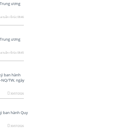
 Trung ương
ai tuần rồi lúc 08:46
 Trung ương
ai tuần rồi lúc 08:45
ký ban hành
17-NQ/TW, ngày
30/07/2026
ký ban hành Quy
30/07/2026