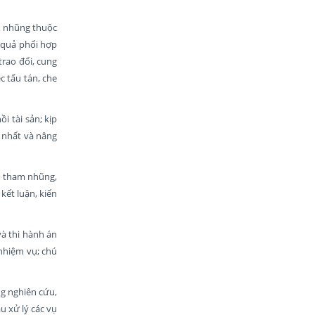
am nhũng thuộc
 quả phối hợp
trao đổi, cung
c tẩu tán, che
i tài sản; kịp
 nhất và nâng
ản tham nhũng,
 kết luận, kiến
và thi hành án
nhiệm vụ; chú
ng nghiên cứu,
u xử lý các vụ