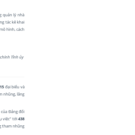
g quản lý nhà
ng tác kê khai
 mô hình, cách
h Tỉnh ủy
15
đại biểu và
am nhũng, lãng
 của Đảng đối
ụ việc” tới
438
ống tham nhũng