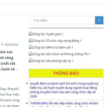
Xây dựng Đảng bộ và hệ thống chí
03/07/2026
iêm túc
với công
(viết tắt
 kinh tế -
THÔNG BÁO
Quyết định và danh sách thí sinh trúng tuyển kỳ
kiểm tra, sát hạch tuyển dụng người hoạt động
ũng, lãng phí,
không chuyên trách vào làm công chức cấp xã
khai thực hiện
2026
kế hoạch công
THÔNG BÁO Về việc tiếp nhận công chức về làm
ác vụ án tham