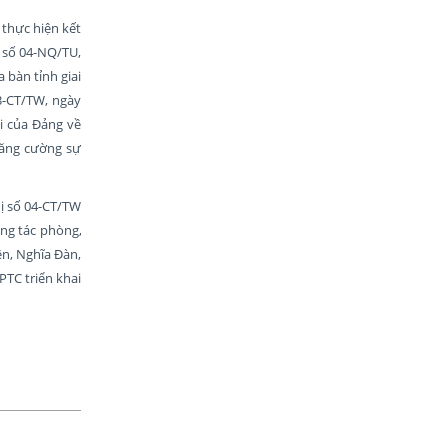
 thực hiện kết
t số 04-NQ/TU,
 bàn tỉnh giai
3-CT/TW, ngày
i của Đảng về
tăng cường sự
hị số 04-CT/TW
ng tác phòng,
ên, Nghĩa Đàn,
PTC triển khai