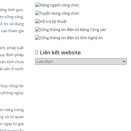
ướng tinh gọn,
trị vững vàng,
 trí, sử dụng
 cao tham gia
ách, pháp luật
Liên kết website
 quy định pháp
 bàn tỉnh chưa
tài sản ở nước
 huy; công tác
ả phòng ngừa,
hức năng trong
ụng và cơ quan
n ngay từ giai
tình trạng tẩu