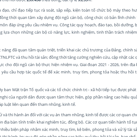
đạo, chỉ đạo tiếp tục rà soát, sắp xếp, kiện toàn tổ chức bộ máy theo h
 đồng thời quan tâm xây dựng đội ngũ cán bộ, công chức có bản lĩnh chính 
môn đáp ứng yêu cầu nhiệm vụ. Công tác quy hoạch, đào tạo, bồi dưỡng, bố
ng lựa chọn những cán bộ có năng lực, kinh nghiệm, tinh thần trách nhiệm
 năng đã quan tâm quán triệt, triển khai các chủ trương của Đảng, chính s
TNLPTC và thu hồi tài sản; đồng thời tăng cường nghiên cứu, cập nhật các
lực cho đội ngũ cán bộ thực hiện nhiệm vụ. Giai đoạn 2021 - 2026, trên địa
 yêu cầu hợp tác quốc tế để xác minh, truy tìm, phong tỏa hoặc thu hồi 
y ban Mặt trận Tổ quốc và các tổ chức chính trị - xã hội tiếp tục được phát
ến nghị của người dân được quan tâm thực hiện, góp phần nâng cao hiệu qu
áp luật liên quan đến tham nhũng, kinh tế.
t xử và thi hành án đối với các vụ án tham nhũng, kinh tế được các cơ quan c
ên địa bàn tỉnh triển khai nghiêm túc, đồng bộ. Các cơ quan tiến hành tố t
hiều biện pháp nhằm xác minh, truy tìm, kê biên, phong tỏa và xử lý tài sả
 và thi hành án; qua đó góp phần nâng cao hiệu quả thu hồi tài sản, hạn chế 