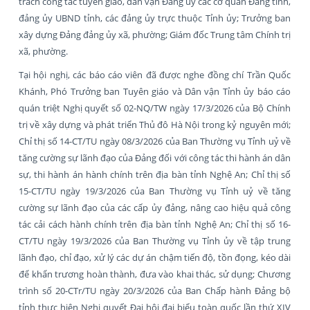
trách công tác tuyên giáo, dân vận Đảng ủy các cơ quan Đảng tỉnh,
đảng ủy UBND tỉnh, các đảng ủy trực thuộc Tỉnh ủy; Trưởng ban
xây dựng Đảng đảng ủy xã, phường; Giám đốc Trung tâm Chính trị
xã, phường.
Tại hội nghị, các báo cáo viên đã được nghe đồng chí Trần Quốc
Khánh, Phó Trưởng ban Tuyên giáo và Dân vận Tỉnh ủy báo cáo
quán triệt Nghị quyết số 02-NQ/TW ngày 17/3/2026 của Bộ Chính
trị về xây dựng và phát triển Thủ đô Hà Nội trong kỷ nguyên mới;
Chỉ thị số 14-CT/TU ngày 08/3/2026 của Ban Thường vụ Tỉnh uỷ về
tăng cường sự lãnh đạo của Đảng đối với công tác thi hành án dân
sự, thi hành án hành chính trên địa bàn tỉnh Nghệ An; Chỉ thị số
15-CT/TU ngày 19/3/2026 của Ban Thường vụ Tỉnh uỷ về tăng
cường sự lãnh đạo của các cấp ủy đảng, nâng cao hiệu quả công
tác cải cách hành chính trên địa bàn tỉnh Nghệ An; Chỉ thị số 16-
CT/TU ngày 19/3/2026 của Ban Thường vụ Tỉnh ủy về tập trung
lãnh đạo, chỉ đạo, xử lý các dự án chậm tiến độ, tồn đọng, kéo dài
để khẩn trương hoàn thành, đưa vào khai thác, sử dụng; Chương
trình số 20-CTr/TU ngày 20/3/2026 của Ban Chấp hành Đảng bộ
tỉnh thực hiện Nghị quyết Đại hội đại biểu toàn quốc lần thứ XIV