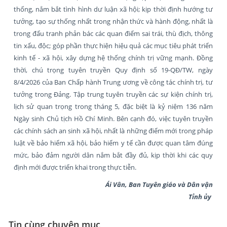
thống, nắm bắt tình hình dư luận xã hội; kịp thời định hướng tư
tưởng, tạo sự thống nhất trong nhận thức và hành động, nhất là
trong đấu tranh phản bác các quan điểm sai trái, thù địch, thông
tin xấu, độc; góp phần thực hiện hiệu quả các mục tiêu phát triển
kinh tế - xã hội, xây dựng hệ thống chính trị vững mạnh. Đồng
thời, chú trọng tuyên truyền Quy định số 19-QĐ/TW, ngày
8/4/2026 của Ban Chấp hành Trung ương về công tác chính trị, tư
tưởng trong Đảng. Tập trung tuyên truyền các sự kiện chính trị,
lịch sử quan trọng trong tháng 5, đặc biệt là kỷ niệm 136 năm
Ngày sinh Chủ tịch Hồ Chí Minh. Bên cạnh đó, việc tuyên truyền
các chính sách an sinh xã hội, nhất là những điểm mới trong pháp
luật về bảo hiểm xã hội, bảo hiểm y tế cần được quan tâm đúng
mức, bảo đảm người dân nắm bắt đầy đủ, kịp thời khi các quy
định mới được triển khai trong thực tiễn.
Ái Vân, Ban Tuyên giáo và Dân vận
Tỉnh ủy
Tin cùng chuyên mục