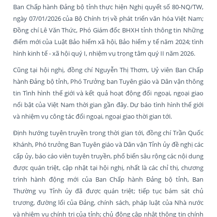
Ban Chấp hành Đảng bộ tỉnh thực hiện Nghị quyết số 80-NQ/TW,
ngày 07/01/2026 của Bộ Chính trị về phát triển văn hóa Việt Nam;
Đồng chí Lê Văn Thức, Phó Giám đốc BHXH tỉnh thông tin Những
điểm mới của Luật Bảo hiểm xã hội, Bảo hiểm y tế năm 2024; tình
hình kinh tế - xã hội quý I, nhiệm vụ trọng tâm quý II năm 2026.
Cũng tại hội nghị, đồng chí Nguyễn Thị Thơm, Uỷ viên Ban Chấp
hành Đảng bộ tỉnh, Phó Trưởng ban Tuyên giáo và Dân vận thông
tin Tình hình thế giới và kết quả hoạt động đối ngoại, ngoại giao
nổi bật của Việt Nam thời gian gần đây. Dự báo tình hình thế giới
và nhiệm vụ công tác đối ngoại, ngoại giao thời gian tới.
Định hướng tuyên truyền trong thời gian tới, đồng chí Trần Quốc
Khánh, Phó trưởng Ban Tuyên giáo và Dân vận Tỉnh ủy đề nghị các
cấp ủy, báo cáo viên tuyên truyền, phổ biến sâu rộng các nội dung
được quán triệt, cập nhật tại hội nghị, nhất là các chỉ thị, chương
trình hành động mới của Ban Chấp hành Đảng bộ tỉnh, Ban
Thường vụ Tỉnh ủy đã được quán triệt; tiếp tục bám sát chủ
trương, đường lối của Đảng, chính sách, pháp luật của Nhà nước
và nhiệm vụ chính trị của tỉnh; chủ động cập nhật thông tin chính