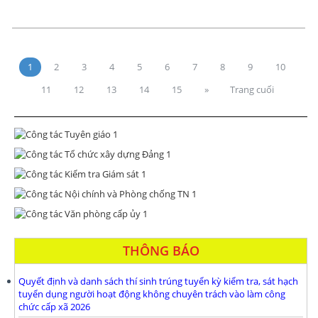
1
2
3
4
5
6
7
8
9
10
11
12
13
14
15
»
Trang cuối
THÔNG BÁO
Quyết định và danh sách thí sinh trúng tuyển kỳ kiểm tra, sát hạch
tuyển dụng người hoạt động không chuyên trách vào làm công
chức cấp xã 2026