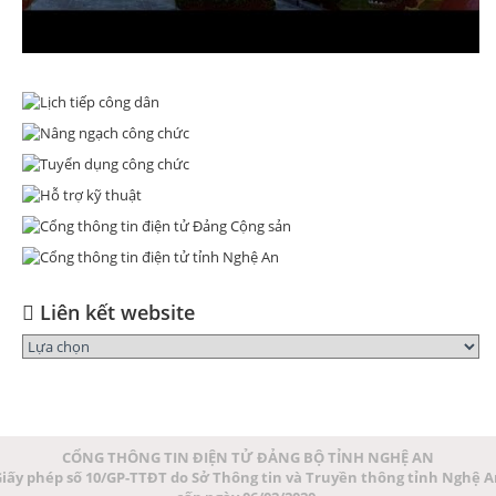
Liên kết website
CỔNG THÔNG TIN ĐIỆN TỬ ĐẢNG BỘ TỈNH NGHỆ AN
iấy phép số 10/GP-TTĐT do Sở Thông tin và Truyền thông tỉnh Nghệ 