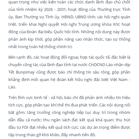
quan trọng như việc kiện toàn các chức danh lãnh đạo chủ chốt
của tỉnh nhiệm kỳ 2026 - 2031; hoạt động của Thường trực Tỉnh
ủy, Ban Thường vụ Tỉnh ủy, HĐND, UBND tỉnh; các hội nghị quán
triệt, triển khai Nghị quyết Hội nghị Trung ương khóa XIV; hoạt
động của Đoàn đại biểu Quốc hội tỉnh. Những nội dung này được
phản ánh kịp thời, góp phần nâng cao nhận thức, tạo sự thống
nhất trong toàn hệ thống chính trị.
Bên cạnh đó, các hoạt động đối ngoại, hợp tác quốc tế, đặc biệt là
chuyến công tác của lãnh đạo tỉnh tại nước CHDCND Lào nhân dịp
Tết Bunpimay cũng được báo chí thông tin sâu rộng, góp phần
khẳng định mối quan hệ đoàn kết hữu nghị đặc biệt Việt Nam -
Lào.
Trên lĩnh vực kinh tế - xã hội, báo chí đã phản ánh nhiều tín hiệu
tích cực, góp phần tạo khí thế thi đua phát triển. Các nội dung nổi
bật gồm: tăng trưởng công nghiệp tiếp tục duy trì trong nhóm
dẫn đầu cả nước; thu ngân sách đạt kết quả khả quan; thu hút
đầu tư FDI đạt nhiều kết quả tích cực; các dự án trọng điểm được
tập trung tháo gỡ khó khăn, đẩy nhanh tiến độ.