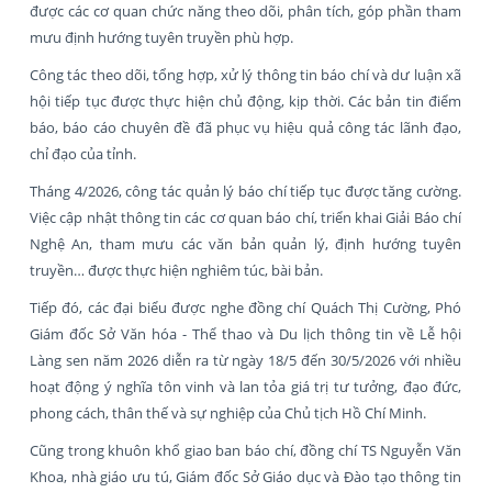
được các cơ quan chức năng theo dõi, phân tích, góp phần tham
mưu định hướng tuyên truyền phù hợp.
Công tác theo dõi, tổng hợp, xử lý thông tin báo chí và dư luận xã
hội tiếp tục được thực hiện chủ động, kịp thời. Các bản tin điểm
báo, báo cáo chuyên đề đã phục vụ hiệu quả công tác lãnh đạo,
chỉ đạo của tỉnh.
Tháng 4/2026, công tác quản lý báo chí tiếp tục được tăng cường.
Việc cập nhật thông tin các cơ quan báo chí, triển khai Giải Báo chí
Nghệ An, tham mưu các văn bản quản lý, định hướng tuyên
truyền… được thực hiện nghiêm túc, bài bản.
Tiếp đó, các đại biểu được nghe đồng chí Quách Thị Cường, Phó
Giám đốc Sở Văn hóa - Thể thao và Du lịch thông tin về Lễ hội
Làng sen năm 2026 diễn ra từ ngày 18/5 đến 30/5/2026 với nhiều
hoạt động ý nghĩa tôn vinh và lan tỏa giá trị tư tưởng, đạo đức,
phong cách, thân thế và sự nghiệp của Chủ tịch Hồ Chí Minh.
Cũng trong khuôn khổ giao ban báo chí, đồng chí TS Nguyễn Văn
Khoa, nhà giáo ưu tú, Giám đốc Sở Giáo dục và Đào tạo thông tin