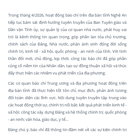
Trong tháng 4/2026, hoạt động báo chí trên địa bàn tỉnh Nghệ An
tiếp tục bám sát định hướng tuyên truyền của Ban Tuyên giáo và
Dân vận Tỉnh ủy, sự quản lý của cơ quan nhà nước, phát huy vai
trò là kênh thông tin quan trọng, góp phần lan tỏa chủ trương,
chính sách của Đảng, Nhà nước, phản ánh sinh động đời sống
chính trị, kinh tế - xã hội, quốc phòng - an ninh của tỉnh. Với tinh
thần đổi mới, chủ động, kịp thời, công tác báo chí đã góp phần
củng cố niềm tin của Nhân dân, tạo sự đồng thuận xã hội và thúc
đẩy thực hiện các nhiệm vụ phát triển của địa phương.
Các cơ quan báo chí Trung ương và địa phương hoạt động trên
địa bàn tỉnh đã thực hiện tốt tôn chỉ, mục đích, phản ánh tương
đối toàn diện các lĩnh vực. Nội dung tuyên truyền tập trung vào
các hoạt động thời sự, chính trị nổi bật; kết quả phát triển kinh tế -
xã hội; công tác xây dựng Đảng và hệ thống chính trị; quốc phòng
- an ninh; văn hóa, giáo dục, y tế…
Đáng chú ý, báo chí đã thông tin đậm nét về các sự kiện chính trị