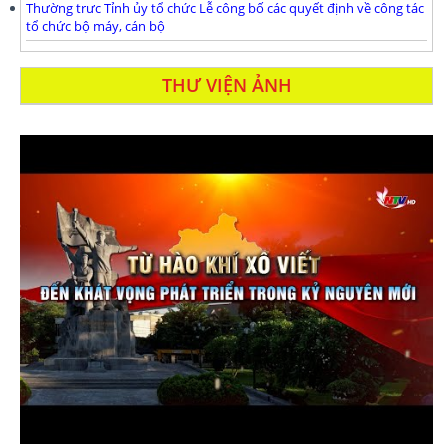
Thường trưc Tỉnh ủy tổ chức Lễ công bố các quyết định về công tác
tổ chức bộ máy, cán bộ
THƯ VIỆN ẢNH