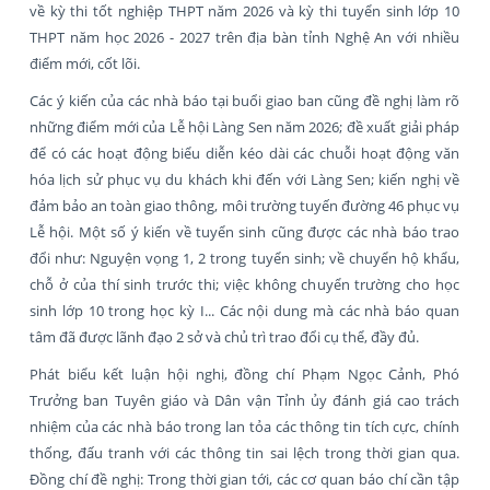
về kỳ thi tốt nghiệp THPT năm 2026 và kỳ thi tuyển sinh lớp 10
THPT năm học 2026 - 2027 trên địa bàn tỉnh Nghệ An với nhiều
điểm mới, cốt lõi.
Các ý kiến của các nhà báo tại buổi giao ban cũng đề nghị làm rõ
những điểm mới của Lễ hội Làng Sen năm 2026; đề xuất giải pháp
để có các hoạt động biểu diễn kéo dài các chuỗi hoạt động văn
hóa lịch sử phục vụ du khách khi đến với Làng Sen; kiến nghị về
đảm bảo an toàn giao thông, môi trường tuyến đường 46 phục vụ
Lễ hội. Một số ý kiến về tuyển sinh cũng được các nhà báo trao
đổi như: Nguyện vọng 1, 2 trong tuyển sinh; về chuyển hộ khẩu,
chỗ ở của thí sinh trước thi; việc không chuyển trường cho học
sinh lớp 10 trong học kỳ I... Các nội dung mà các nhà báo quan
tâm đã được lãnh đạo 2 sở và chủ trì trao đổi cụ thể, đầy đủ.
Phát biểu kết luận hội nghị, đồng chí Phạm Ngọc Cảnh, Phó
Trưởng ban Tuyên giáo và Dân vận Tỉnh ủy đánh giá cao trách
nhiệm của các nhà báo trong lan tỏa các thông tin tích cực, chính
thống, đấu tranh với các thông tin sai lệch trong thời gian qua.
Đồng chí đề nghị: Trong thời gian tới, các cơ quan báo chí cần tập