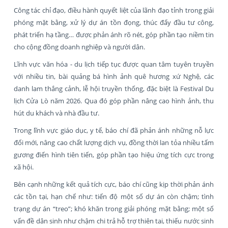
Công tác chỉ đạo, điều hành quyết liệt của lãnh đạo tỉnh trong giải
phóng mặt bằng, xử lý dự án tồn đọng, thúc đẩy đầu tư công,
phát triển hạ tầng… được phản ánh rõ nét, góp phần tạo niềm tin
cho cộng đồng doanh nghiệp và người dân.
Lĩnh vực văn hóa - du lịch tiếp tục được quan tâm tuyên truyền
với nhiều tin, bài quảng bá hình ảnh quê hương xứ Nghệ, các
danh lam thắng cảnh, lễ hội truyền thống, đặc biệt là Festival Du
lịch Cửa Lò năm 2026. Qua đó góp phần nâng cao hình ảnh, thu
hút du khách và nhà đầu tư.
Trong lĩnh vực giáo dục, y tế, báo chí đã phản ánh những nỗ lực
đổi mới, nâng cao chất lượng dịch vụ, đồng thời lan tỏa nhiều tấm
gương điển hình tiên tiến, góp phần tạo hiệu ứng tích cực trong
xã hội.
Bên cạnh những kết quả tích cực, báo chí cũng kịp thời phản ánh
các tồn tại, hạn chế như: tiến độ một số dự án còn chậm; tình
trạng dự án “treo”; khó khăn trong giải phóng mặt bằng; một số
vấn đề dân sinh như chậm chi trả hỗ trợ thiên tai, thiếu nước sinh