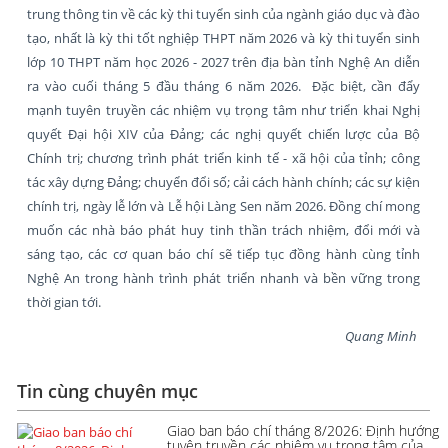
trung thông tin về các kỳ thi tuyển sinh của ngành giáo dục và đào
tạo, nhất là kỳ thi tốt nghiệp THPT năm 2026 và kỳ thi tuyển sinh
lớp 10 THPT năm học 2026 - 2027 trên địa bàn tỉnh Nghệ An diễn
ra vào cuối tháng 5 đầu tháng 6 năm 2026. Đặc biệt, cần đẩy
mạnh tuyên truyền các nhiệm vụ trọng tâm như triển khai Nghị
quyết Đại hội XIV của Đảng; các nghị quyết chiến lược của Bộ
Chính trị; chương trình phát triển kinh tế - xã hội của tỉnh; công
tác xây dựng Đảng; chuyển đổi số; cải cách hành chính; các sự kiện
chính trị, ngày lễ lớn và Lễ hội Làng Sen năm 2026. Đồng chí mong
muốn các nhà báo phát huy tinh thần trách nhiệm, đổi mới và
sáng tạo, các cơ quan báo chí sẽ tiếp tục đồng hành cùng tỉnh
Nghệ An trong hành trình phát triển nhanh và bền vững trong
thời gian tới.
Quang Minh
Tin cùng chuyên mục
Giao ban báo chí tháng 8/2026: Định hướng
tuyên truyền các nhiệm vụ trọng tâm của