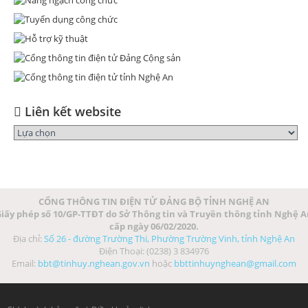
Liên kết website
CỔNG THÔNG TIN ĐIỆN TỬ ĐẢNG BỘ TỈNH NGHỆ AN
iấy phép số 10/GP-TTĐT do Sở Thông tin và Truyền thông tỉnh Nghệ 
cấp ngày 06/02/2020.
Địa chỉ:
Số 26 - đường Trường Thi, Phường Trường Vinh, tỉnh Nghệ An
Điện Thoại: (0238) 3 834976
Email:
bbt@tinhuy.nghean.gov.vn
hoặc
bbttinhuynghean@gmail.com