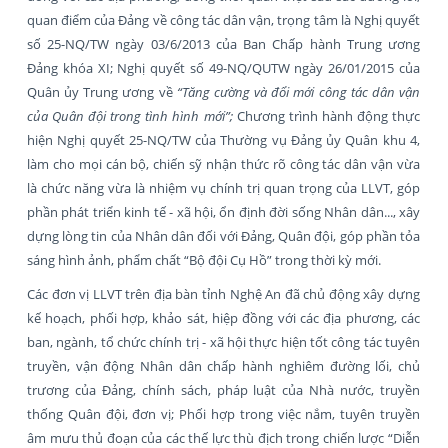
quan điểm của Đảng về công tác dân vận, trọng tâm là Nghị quyết
số 25-NQ/TW ngày 03/6/2013 của Ban Chấp hành Trung ương
Đảng khóa XI; Nghị quyết số 49-NQ/QUTW ngày 26/01/2015 của
Quân ủy Trung ương về
“Tăng cường và đổi mới công tác dân vận
của Quân đội trong tình hình mới”;
Chương trình hành động thực
hiện Nghị quyết 25-NQ/TW của Thường vụ Đảng ủy Quân khu 4,
làm cho mọi cán bộ, chiến sỹ nhận thức rõ công tác dân vận vừa
là chức năng vừa là nhiệm vụ chính trị quan trọng của LLVT, góp
phần phát triển kinh tế - xã hội, ổn định đời sống Nhân dân..., xây
dựng lòng tin của Nhân dân đối với Đảng, Quân đội, góp phần tỏa
sáng hình ảnh, phẩm chất “Bộ đội Cụ Hồ” trong thời kỳ mới.
Các đơn vị LLVT trên địa bàn tỉnh Nghệ An đã chủ động xây dựng
kế hoạch, phối hợp, khảo sát, hiệp đồng với các địa phương, các
ban, ngành, tổ chức chính trị - xã hội thực hiện tốt công tác tuyên
truyền, vận động Nhân dân chấp hành nghiêm đường lối, chủ
trương của Đảng, chính sách, pháp luật của Nhà nước, truyền
thống Quân đội, đơn vị; Phối hợp trong việc nắm, tuyên truyền
âm mưu thủ đoạn của các thế lực thù địch trong chiến lược “Diễn