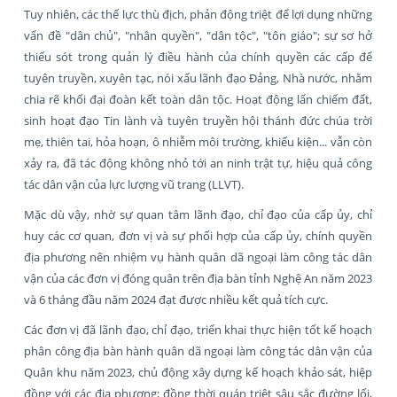
Tuy nhiên, các thế lực thù địch, phản động triệt để lợi dụng những
vấn đề "dân chủ", "nhân quyền", "dân tộc", "tôn giáo"; sự sơ hở
thiếu sót trong quản lý điều hành của chính quyền các cấp để
tuyên truyền, xuyên tạc, nói xấu lãnh đạo Đảng, Nhà nước, nhằm
chia rẽ khối đại đoàn kết toàn dân tộc. Hoạt động lấn chiếm đất,
sinh hoạt đạo Tin lành và tuyên truyền hội thánh đức chúa trời
mẹ, thiên tai, hỏa hoạn, ô nhiễm môi trường, khiếu kiện... vẫn còn
xảy ra, đã tác động không nhỏ tới an ninh trật tự, hiệu quả công
tác dân vận của lực lượng vũ trang (LLVT).
Mặc dù vậy, nhờ sự quan tâm lãnh đạo, chỉ đạo của cấp ủy, chỉ
huy các cơ quan, đơn vị và sự phối hợp của cấp ủy, chính quyền
địa phương nên nhiệm vụ hành quân dã ngoại làm công tác dân
vận của các đơn vị đóng quân trên địa bàn tỉnh Nghệ An năm 2023
và 6 tháng đầu năm 2024 đạt được nhiều kết quả tích cực.
Các đơn vị đã lãnh đạo, chỉ đạo, triển khai thực hiện tốt kế hoạch
phân công địa bàn hành quân dã ngoại làm công tác dân vận của
Quân khu năm 2023, chủ động xây dựng kế hoạch khảo sát, hiệp
đồng với các địa phương; đồng thời quán triệt sâu sắc đường lối,