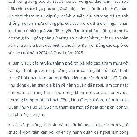
sách vùng đồng bào dân tộc thiểu số, vùng có đạo, chính sách xã
hội, chính sách hậu phương Quân đội; nắm chắc tình hình địa bàn,
kịp thời tham mưu cấp ủy, chính quyền địa phương đấu tranh
chống mọi âm mưu chống phá của các thế lực thù địch; ngăn chặn
kịp thời, có hiệu quả vấn đề truyền đạo trái pháp luật, lợi dụng tự
do tôn giáo..., góp phần giữ vững an ninh chính trị, trật tự an toàn
xã hội trên địa bàn, đặc biệt là chuẩn bị Đại hội Đảng các cấp ở cơ
sở vào cuối năm 2024 và Quý 1 năm 2025.
4.
Ban CHQS các huyện, thành phố, thị xã báo cáo, tham mưu với
cấp ủy, chính quyền địa phương và các ban, ngành, tổ chức chính
trị - xã hội quan tâm tạo mọi điều kiện cho các đơn vị LLVT Quân
khu đóng quân trên địa bàn về hành quân dã ngoại, làm công tác
dân vận. Là trung tâm hiệp đồng, khâu nối với các đơn vị, địa
phương trong một số hoạt động lãnh đạo, chỉ đạo, kiểm tra của
Quân khu và Bộ CHQS tỉnh, tham gia một số hoạt động khi đơn vị,
địa phương đề nghị.
5.
Các xã, phường, thị trấn nắm chắc kế hoạch của các đơn vị, tổ
chức lễ đón, tiễn cán bộ, chiến sỹ hành quân dã ngoại làm công