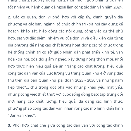
tốt nhiệm vụ hành quân dã ngoại làm công tác dân vận năm 2024.
2.
Các cơ quan, đơn vị phối hợp với cấp ủy, chính quyền địa
phương và các ban, ngành, tổ chức chính trị - xã hội xây dựng kế
hoạch, khảo sát, hiệp đồng các nội dung, công việc cụ thể phù
hợp, sát với đặc điểm, nhiệm vụ của đơn vị và điều kiện của từng
địa phương để nâng cao chất lượng hoạt động các tổ chức trong
hệ thống chính trị cơ sở; giúp Nhân dân phát triển kinh tế, văn
hóa - xã hội, xóa đói giảm nghèo, xây dựng nông thôn mới. Phối
hợp thực hiện hiệu quả Đề án “Nâng cao chất lượng, hiệu quả
công tác dân vận của Lực lượng vũ trang Quân khu 4 ở vùng đặc
thù trên địa bàn Quân khu giai đoạn 2023 - 2030 và những năm
tiếp theo”… chú trọng đột phá vào những khâu yếu, mặt yếu,
những công việc thiết thực với cuộc sống đồng bào; tập trung đổi
mới nâng cao chất lượng, hiệu quả, đa dạng các hình thức,
phương pháp công tác dân vận, nhân rộng các mô hình, điển hình
“Dân vận khéo”.
3.
Phối hợp chặt chẽ giữa công tác dân vận với công tác chính