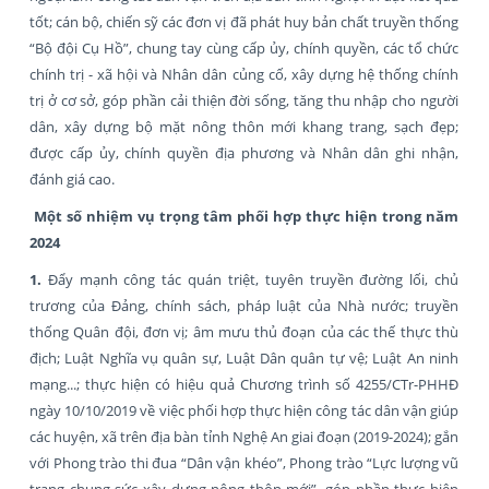
tốt; cán bộ, chiến sỹ các đơn vị đã phát huy bản chất truyền thống
“Bộ đội Cụ Hồ”, chung tay cùng cấp ủy, chính quyền, các tổ chức
chính trị - xã hội và Nhân dân củng cố, xây dựng hệ thống chính
trị ở cơ sở, góp phần cải thiện đời sống, tăng thu nhập cho người
dân, xây dựng bộ mặt nông thôn mới khang trang, sạch đẹp;
được cấp ủy, chính quyền địa phương và Nhân dân ghi nhận,
đánh giá cao.
Một số nhiệm vụ trọng tâm phối hợp thực hiện trong năm
2024
1.
Đẩy mạnh công tác quán triệt, tuyên truyền đường lối, chủ
trương của Đảng, chính sách, pháp luật của Nhà nước; truyền
thống Quân đội, đơn vị; âm mưu thủ đoạn của các thế thực thù
địch; Luật Nghĩa vụ quân sự, Luật Dân quân tự vệ; Luật An ninh
mạng...; thực hiện có hiệu quả Chương trình số 4255/CTr-PHHĐ
ngày 10/10/2019 về việc phối hợp thực hiện công tác dân vận giúp
các huyện, xã trên địa bàn tỉnh Nghệ An giai đoạn (2019-2024); gắn
với Phong trào thi đua “Dân vận khéo”, Phong trào “Lực lượng vũ
trang chung sức xây dựng nông thôn mới”, góp phần thực hiện