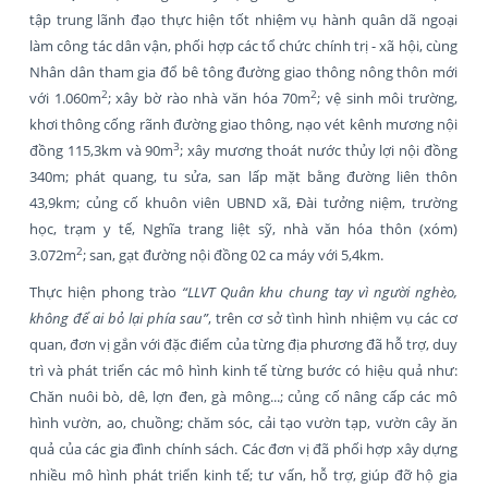
tập trung lãnh đạo thực hiện tốt nhiệm vụ hành quân dã ngoại
làm công tác dân vận, phối hợp các tổ chức chính trị - xã hội, cùng
Nhân dân tham gia đổ bê tông đường giao thông nông thôn mới
2
2
với 1.060m
; xây bờ rào nhà văn hóa 70m
; vệ sinh môi trường,
khơi thông cống rãnh đường giao thông, nạo vét kênh mương nội
3
đồng 115,3km và 90m
; xây mương thoát nước thủy lợi nội đồng
340m; phát quang, tu sửa, san lấp mặt bằng đường liên thôn
43,9km; củng cố khuôn viên UBND xã, Đài tưởng niệm, trường
học, trạm y tế, Nghĩa trang liệt sỹ, nhà văn hóa thôn (xóm)
2
3.072m
; san, gạt đường nội đồng 02 ca máy với 5,4km.
Thực hiện phong trào
“
LLVT Quân khu chung tay vì người nghèo,
không để ai bỏ lại phía sau”
, trên cơ sở tình hình nhiệm vụ các cơ
quan, đơn vị gắn với đặc điểm của từng địa phương đã hỗ trợ, duy
trì và phát triển các mô hình kinh tế từng bước có hiệu quả như:
Chăn nuôi bò, dê, lợn đen, gà mông...; củng cố nâng cấp các mô
hình vườn, ao, chuồng; chăm sóc, cải tạo vườn tạp, vườn cây ăn
quả của các gia đình chính sách. Các đơn vị đã phối hợp xây dựng
nhiều mô hình phát triển kinh tế; tư vấn, hỗ trợ, giúp đỡ hộ gia