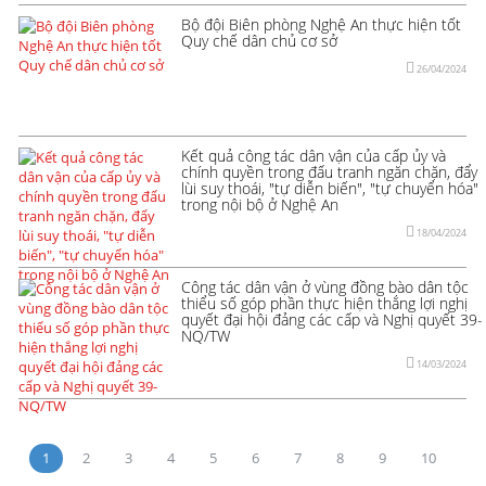
Bộ đội Biên phòng Nghệ An thực hiện tốt
Quy chế dân chủ cơ sở
26/04/2024
Kết quả công tác dân vận của cấp ủy và
chính quyền trong đấu tranh ngăn chặn, đẩy
lùi suy thoái, "tự diễn biến", "tự chuyển hóa"
trong nội bộ ở Nghệ An
18/04/2024
Công tác dân vận ở vùng đồng bào dân tộc
thiểu số góp phần thực hiện thắng lợi nghị
quyết đại hội đảng các cấp và Nghị quyết 39-
NQ/TW
14/03/2024
1
2
3
4
5
6
7
8
9
10