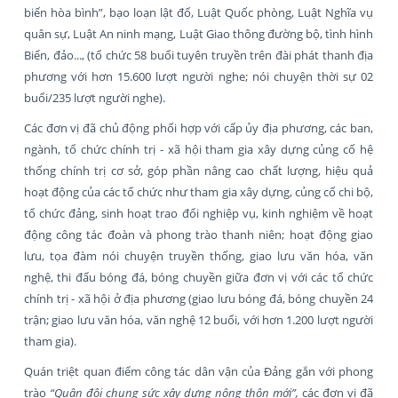
biến hòa bình”, bạo loạn lật đổ, Luật Quốc phòng, Luật Nghĩa vụ
quân sự, Luật An ninh mạng, Luật Giao thông đường bộ, tình hình
Biển, đảo..., (tổ chức 58 buổi tuyên truyền trên đài phát thanh địa
phương với hơn 15.600 lượt người nghe; nói chuyện thời sự 02
buổi/235 lượt người nghe).
Các đơn vị đã chủ động phối hợp với cấp ủy địa phương, các ban,
ngành, tổ chức chính trị - xã hội tham gia xây dựng củng cố hệ
thống chính trị cơ sở, góp phần nâng cao chất lượng, hiệu quả
hoạt động của các tổ chức như tham gia xây dựng, củng cố chi bộ,
tổ chức đảng, sinh hoạt trao đổi nghiệp vụ, kinh nghiệm về hoạt
động công tác đoàn và phong trào thanh niên; hoạt động giao
lưu, tọa đàm nói chuyện truyền thống, giao lưu văn hóa, văn
nghệ, thi đấu bóng đá, bóng chuyền giữa đơn vị với các tổ chức
chính trị - xã hội ở địa phương (giao lưu bóng đá, bóng chuyền 24
trận; giao lưu văn hóa, văn nghệ 12 buổi, với hơn 1.200 lượt người
tham gia).
Quán triệt quan điểm công tác dân vận của Đảng gắn với phong
trào
“Quân đội chung sức xây dựng nông thôn mới”,
các đơn vị đã