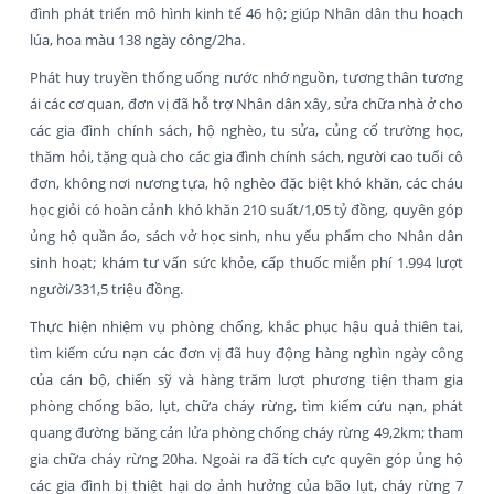
đình phát triển mô hình kinh tế 46 hộ; giúp Nhân dân thu hoạch
lúa, hoa màu 138 ngày công/2ha.
Phát huy truyền thống uống nước nhớ nguồn, tương thân tương
ái các cơ quan, đơn vị đã hỗ trợ Nhân dân xây, sửa chữa nhà ở cho
các gia đình chính sách, hộ nghèo, tu sửa, củng cố trường học,
thăm hỏi, tặng quà cho các gia đình chính sách, người cao tuổi cô
đơn, không nơi nương tựa, hộ nghèo đặc biệt khó khăn, các cháu
học giỏi có hoàn cảnh khó khăn 210 suất/1,05 tỷ đồng, quyên góp
ủng hộ quần áo, sách vở học sinh, nhu yếu phẩm cho Nhân dân
sinh hoạt; khám tư vấn sức khỏe, cấp thuốc miễn phí 1.994 lượt
người/331,5 triệu đồng.
Thực hiện nhiệm vụ phòng chống, khắc phục hậu quả thiên tai,
tìm kiếm cứu nạn các đơn vị đã huy động hàng nghìn ngày công
của cán bộ, chiến sỹ và hàng trăm lượt phương tiện tham gia
phòng chống bão, lụt, chữa cháy rừng, tìm kiếm cứu nạn, phát
quang đường băng cản lửa phòng chống cháy rừng 49,2km; tham
gia chữa cháy rừng 20ha. Ngoài ra đã tích cực quyên góp ủng hộ
các gia đình bị thiệt hại do ảnh hưởng của bão lụt, cháy rừng 7