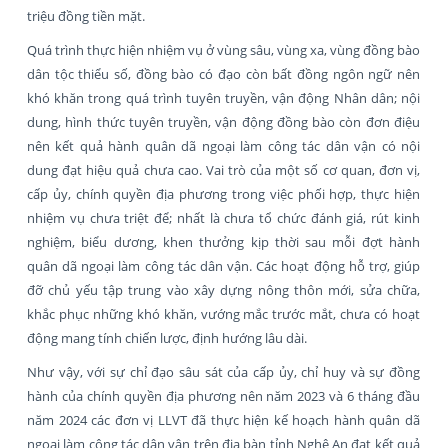
triệu đồng tiền mặt.
Quá trình thực hiện nhiệm vụ ở vùng sâu, vùng xa, vùng đồng bào
dân tộc thiểu số, đồng bào có đạo còn bất đồng ngôn ngữ nên
khó khăn trong quá trình tuyên truyền, vận động Nhân dân; nội
dung, hình thức tuyên truyền, vận động đồng bào còn đơn điệu
nên kết quả hành quân dã ngoại làm công tác dân vận có nội
dung đạt hiệu quả chưa cao. Vai trò của một số cơ quan, đơn vị,
cấp ủy, chính quyền địa phương trong việc phối hợp, thực hiện
nhiệm vụ chưa triệt để; nhất là chưa tổ chức đánh giá, rút kinh
nghiệm, biểu dương, khen thưởng kịp thời sau mỗi đợt hành
quân dã ngoại làm công tác dân vận. Các hoạt động hỗ trợ, giúp
đỡ chủ yếu tập trung vào xây dựng nông thôn mới, sửa chữa,
khắc phục những khó khăn, vướng mắc trước mắt, chưa có hoạt
động mang tính chiến lược, định hướng lâu dài.
Như vậy, với sự chỉ đạo sâu sát của cấp ủy, chỉ huy và sự đồng
hành của chính quyền địa phương nên năm 2023 và 6 tháng đầu
năm 2024 các đơn vị LLVT đã thực hiện kế hoạch hành quân dã
ngoại làm công tác dân vận trên địa bàn tỉnh Nghệ An đạt kết quả