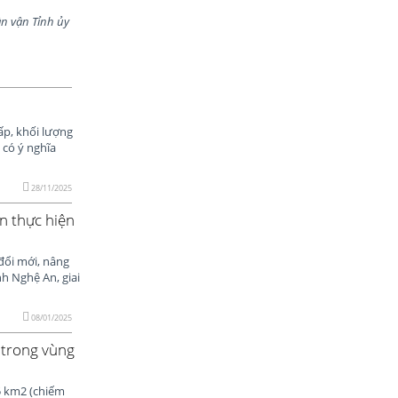
 Tỉnh ủy
ấp, khối lượng
 có ý nghĩa
28/11/2025
n thực hiện
đổi mới, nâng
h Nghệ An, giai
08/01/2025
 trong vùng
45 km2 (chiếm