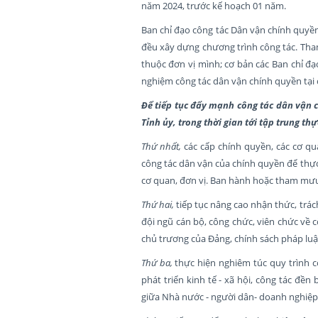
năm 2024, trước kế hoạch 01 năm.
Ban chỉ đạo công tác Dân vận chính quyền
đều xây dựng chương trình công tác. Tham
thuộc đơn vị mình; cơ bản các Ban chỉ đạ
nghiệm công tác dân vận chính quyền tại 
Để tiếp tục đẩy mạnh công tác dân vận 
Tỉnh ủy, trong thời gian tới tập trung th
Thứ nhất,
các cấp chính quyền, các cơ q
công tác dân vận của chính quyền để thực 
cơ quan, đơn vị. Ban hành hoặc tham mưu c
Thứ hai,
tiếp tục nâng cao nhận thức, trác
đội ngũ cán bộ, công chức, viên chức về 
chủ trương của Đảng, chính sách pháp luậ
Thứ ba,
thực hiện nghiêm túc quy trình c
phát triển kinh tế - xã hội, công tác đền
giữa Nhà nước - người dân- doanh nghiệp