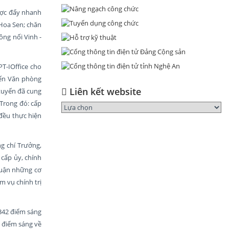
ược đẩy nhanh
 Hoa Sen; chăn
ông nối Vinh -
T-IOffice cho
đến Văn phòng
Liên kết website
 tuyến đã cung
 Trong đó: cấp
 đều thực hiện
ng chí Trưởng,
 cấp ủy, chính
 luận những cơ
m vụ chính trị
342 điểm sáng
 điểm sáng về