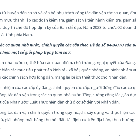
 từ huyện đến cơ sở và cán bộ phụ trách công tác dân vận các cơ quan, đ
 mưu thành lập các đoàn kiểm tra, giám sát và tiến hành kiểm tra, giám sát
o duy trì chế độ họp định kỳ của Ban chỉ đạo. Năm 2023 tổ chức 02 đoàn đ
các tỉnh phía Nam.
các cơ quan nhà nước, chính quyền các cấp
theo Đề án số 04-ĐA/TU của 
ực hiện một số giải pháp trọng tâm sau:
uan nhà nước cụ thể hóa các quan điểm, chủ trương, nghị quyết của Đảng
hiện các mục tiêu phát triển kinh tế - xã hội, quốc phòng, an ninh; nhiệm vụ
ác chính sách hợp lòng dân, mang lại lợi ích thiết thực cho Nhân dân.
h nhiệm của các cấp ủy đảng, chính quyền các cấp, người đứng đầu các cơ q
công tác dân vận trong các cơ quan nhà nước. Tăng cường công tác giáo dụ
t của Nhà nước; Luật Thực hiện dân chủ ở cơ sở đến với Nhân dân.
ông tác dân vận chính quyền trong quy hoạch, xây dựng và thực hiện các
 bù, giải phóng mặt bằng thu hồi đất, tái định cư trên địa bàn, theo hướng l
.