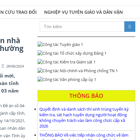
N CỨU TRAO ĐỔI
NGHIỆP VỤ TUYÊN GIÁO VÀ DÂN VẬN
Xây dựng Đảng bộ và hệ thống chính trị t
an nhà
 Thường
28/06/2024
ổi mới,
bàn tỉnh
n 03 năm
THÔNG BÁO
n Đề án số 04-
Quyết định và danh sách thí sinh trúng tuyển kỳ
ành cấp tỉnh,
kiểm tra, sát hạch tuyển dụng người hoạt động
không chuyên trách vào làm công chức cấp xã
ày 14/10/2021,
2026
 ban nhân dân
THÔNG BÁO Về việc tiếp nhận công chức về làm
n vận Tỉnh ủy