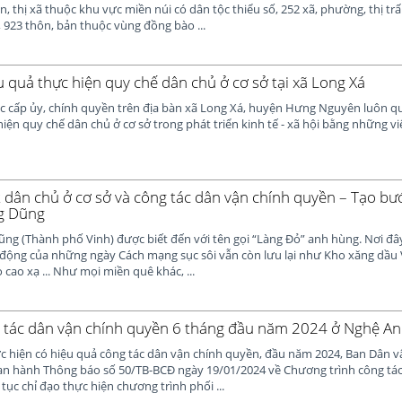
n, thị xã thuộc khu vực miền núi có dân tộc thiểu số, 252 xã, phường, thị tr
, 923 thôn, bản thuộc vùng đồng bào ...
u quả thực hiện quy chế dân chủ ở cơ sở tại xã Long Xá
các cấp ủy, chính quyền trên địa bàn xã Long Xá, huyện Hưng Nguyên luôn 
iện quy chế dân chủ ở cơ sở trong phát triển kinh tế - xã hội bằng những vi
t dân chủ ở cơ sở và công tác dân vận chính quyền – Tạo bư
g Dũng
g (Thành phố Vinh) được biết đến với tên gọi “Làng Đỏ” anh hùng. Nơi đ
g động của những ngày Cách mạng sục sôi vẫn còn lưu lại như Kho xăng dầu 
 cao xạ ... Như mọi miền quê khác, ...
 tác dân vận chính quyền 6 tháng đầu năm 2024 ở Nghệ An
ực hiện có hiệu quả công tác dân vận chính quyền, đầu năm 2024, Ban Dân v
n hành Thông báo số 50/TB-BCĐ ngày 19/01/2024 về Chương trình công tác
tục chỉ đạo thực hiện chương trình phối ...