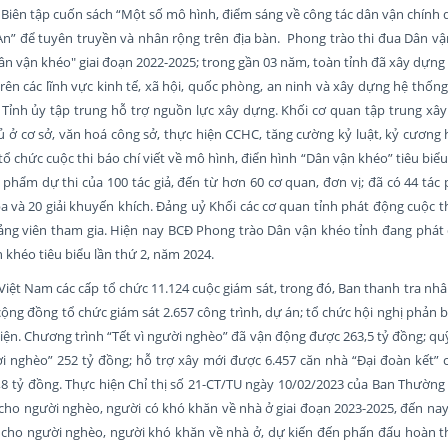
 Biên tập cuốn sách “Một số mô hình, điểm sáng về công tác dân vận chính
An” để tuyên truyền và nhân rộng trên địa bàn. Phong trào thi đua Dân vậ
n vận khéo" giai đoạn 2022-2025; trong gần 03 năm, toàn tỉnh đã xây dựn
ên các lĩnh vực kinh tế, xã hội, quốc phòng, an ninh và xây dựng hệ thống 
Tỉnh ủy tập trung hỗ trợ nguồn lực xây dựng. Khối cơ quan tập trung xâ
 ở cơ sở, văn hoá công sở, thực hiện CCHC, tăng cường kỷ luật, kỷ cương
tổ chức cuộc thi báo chí viết về mô hình, điển hình “Dân vận khéo” tiêu biể
phẩm dự thi của 100 tác giả, đến từ hơn 60 cơ quan, đơn vị; đã có 44 tác 
ải ba và 20 giải khuyến khích. Đảng uỷ Khối các cơ quan tỉnh phát động cuộc t
ng viên tham gia. Hiện nay BCĐ Phong trào Dân vận khéo tỉnh đang phát 
n khéo tiêu biểu lần thứ 2, năm 2024.
iệt Nam các cấp tổ chức 11.124 cuộc giám sát, trong đó, Ban thanh tra nh
cộng đồng tổ chức giám sát 2.657 công trình, dự án; tổ chức hội nghị phản b
iện. Chương trình “Tết vì người nghèo” đã vận động được 263,5 tỷ đồng; q
ời nghèo” 252 tỷ đồng; hỗ trợ xây mới được 6.457 căn nhà “Đại đoàn kết” 
8 tỷ đồng. Thực hiện Chỉ thị số 21-CT/TU ngày 10/02/2023 của Ban Thường 
cho người nghèo, người có khó khăn về nhà ở giai đoạn 2023-2025, đến nay
 cho người nghèo, người khó khăn về nhà ở, dự kiến đến phấn đấu hoàn t