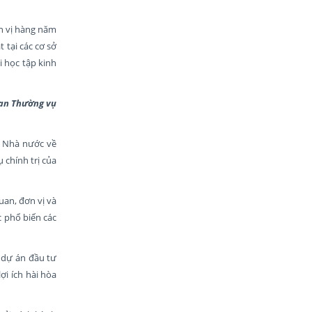
ơn vị hàng năm
 tại các cơ sở
i học tập kinh
Ban Thường vụ
, Nhà nước về
 chính trị của
uan, đơn vị và
c phổ biến các
 dự án đầu tư
ợi ích hài hòa