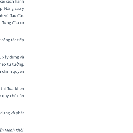
cải cách hành
ấp. Nâng cao ý
ịnh về đạo đức
ời đứng đầu cơ
 công tác tiếp
”, xây dựng và
heo tư tưởng,
n chính quyền
 thi đua, khen
n quy chế dân
y dựng và phát
 Khôi