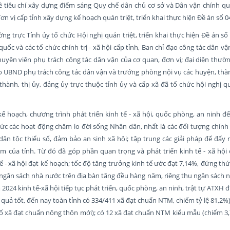
iêu chí xây dựng điểm sáng Quy chế dân chủ cơ sở và Dân vận chính qu
ơn vị cấp tỉnh xây dựng kế hoạch quán triệt, triển khai thực hiện Đề án số 
 trực Tỉnh ủy tổ chức Hội nghị quán triệt, triển khai thực hiện Đề án số
quốc và các tổ chức chính trị - xã hội cấp tỉnh, Ban chỉ đạo công tác dân v
chuyên viên phụ trách công tác dân vận của cơ quan, đơn vị; đại diện thườ
ạo UBND phụ trách công tác dân vận và trưởng phòng nội vụ các huyện, thàn
hành, thị ủy, đảng ủy trực thuộc tỉnh ủy và cấp xã đã tổ chức hội nghị quá
hoạch, chương trình phát triển kinh tế - xã hội, quốc phòng, an ninh để
ức các hoạt động chăm lo đời sống Nhân dân, nhất là các đối tượng chính 
ân tộc thiểu số, đảm bảo an sinh xã hội; tập trung các giải pháp để đẩy 
iểm của tỉnh. Từ đó đã góp phần quan trọng và phát triển kinh tế - xã hội
 tế - xã hội đạt kế hoạch; tốc độ tăng trưởng kinh tế ước đạt 7,14%, đứng th
 ngân sách nhà nước trên địa bàn tăng đều hàng năm, riêng thu ngân sách 
2024 kinh tế-xã hội tiếp tục phát triển, quốc phòng, an ninh, trật tự ATXH
quả tốt, đến nay toàn tỉnh có 334/411 xã đạt chuẩn NTM, chiếm tỷ lệ 81,2%)
 xã đạt chuẩn nông thôn mới); có 12 xã đạt chuẩn NTM kiểu mẫu (chiếm 3,