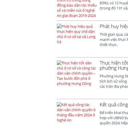
83%); có 12 huyệ
(trong đó 131 xã
Phát huy hiệ
Thời gian qua, 
mạnh việc thực h
thiết thực.
Thực hiện tố
phường Hưn
Phường Hưng Dũn
tích lịch sử sốn
các trận địa pháo
Kết quả công
Để triển khai th
hợp với UBND ba
quyền 2024; tiếp 