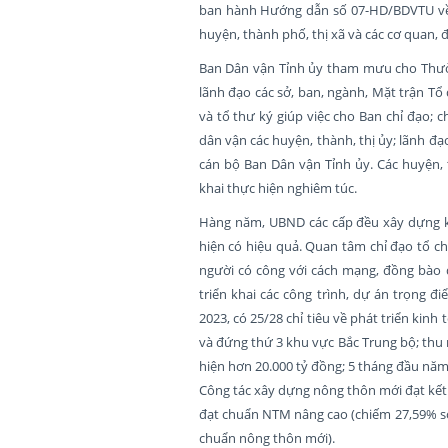
ban hành Hướng dẫn số 07-HD/BDVTU về t
huyện, thành phố, thị xã và các cơ quan, đ
Ban Dân vận Tỉnh ủy tham mưu cho Thường
lãnh đạo các sở, ban, ngành, Mặt trận Tổ 
và tổ thư ký giúp việc cho Ban chỉ đạo; 
dân vận các huyện, thành, thị ủy; lãnh đ
cán bộ Ban Dân vận Tỉnh ủy. Các huyện, t
khai thực hiện nghiêm túc.
Hàng năm, UBND các cấp đều xây dựng kế 
hiện có hiệu quả. Quan tâm chỉ đạo tổ ch
người có công với cách mạng, đồng bào d
triển khai các công trình, dự án trọng đ
2023, có 25/28 chỉ tiêu về phát triển kinh
và đứng thứ 3 khu vực Bắc Trung bộ; thu
hiện hơn 20.000 tỷ đồng; 5 tháng đầu năm 
Công tác xây dựng nông thôn mới đạt kết 
đạt chuẩn NTM nâng cao (chiếm 27,59% số
chuẩn nông thôn mới).