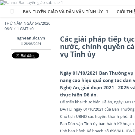
BAN TUYÊN GIÁO VÀ DÂN VẬN TỈNH ỦY
GIỚI THI
THỨ NĂM NGÀY 6/8/2026
06:31:12 GMT +0
Các giải pháp tiếp t
nghean.dcs.vn
28/06/2024
nước, chính quyền cá
vụ Tỉnh ủy
Ngày 01/10/2021 Ban Thường vụ T
nâng cao hiệu quả công tác dân 
Nghệ An, giai đoạn 2021 - 2025 
thực hiện Đề án.
Để triển khai thực hiện Đề án, ngày 09/1
ĐA/TU, ngày 01/10/2021 của Ban Thường v
Chủ tịch UBND các huyện, thành phố, thị 
Ban Dân vận Tỉnh ủy ban hành Kế hoạch s
tỉnh ban hành Kế hoạch số 696/KH-UBND 