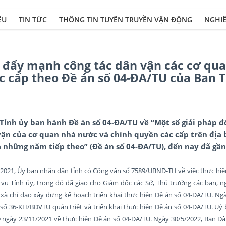
ỆU
TIN TỨC
THÔNG TIN TUYÊN TRUYỀN VẬN ĐỘNG
NGHIÊ
ục đẩy mạnh công tác dân vận các cơ qu
c cấp theo Đề án số 04-ĐA/TU của Ban
ỉnh ủy ban hành Đề án số 04-ĐA/TU về “Một số giải pháp đ
vận của cơ quan nhà nước và chính quyền các cấp trên địa 
và những năm tiếp theo” (Đề án số 04-ĐA/TU), đến nay đã gầ
1/2021, Ủy ban nhân dân tỉnh có Công văn số 7589/UBND-TH về việc thực hiệ
ụ Tỉnh ủy, trong đó đã giao cho Giám đốc các Sở, Thủ trưởng các ban, ng
xã chỉ đạo xây dựng kế hoạch triển khai thực hiện Đề án số 04-ĐA/TU. Ng
ố 36-KH/BDVTU quán triệt và triển khai thực hiện Đề án số 04-ĐA/TU. Uỷ
ngày 23/11/2021 về thực hiện Đề án số 04-ĐA/TU. Ngày 30/5/2022, Ban Dâ