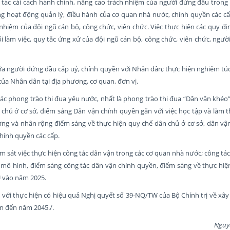
tác cải cách hành chính, nâng cao trách nhiệm của người đứng đầu trong 
ng hoạt động quản lý, điều hành của cơ quan nhà nước, chính quyền các c
nhiệm của đội ngũ cán bộ, công chức, viên chức. Việc thực hiện các quy đ
lối làm việc, quy tắc ứng xử của đội ngũ cán bộ, công chức, viên chức, ngư
ữa người đứng đầu cấp uỷ, chính quyền với Nhân dân; thực hiện nghiêm túc
 của Nhân dân tại địa phương, cơ quan, đơn vị.
 các phong trào thi đua yêu nước, nhất là phong trào thi đua “Dân vận khéo
chủ ở cơ sở, điểm sáng Dân vận chính quyền gắn với việc học tập và làm t
ng và nhân rộng điểm sáng về thực hiện quy chế dân chủ ở cơ sở, dân vậ
hính quyền các cấp.
m sát việc thực hiện công tác dân vận trong các cơ quan nhà nước; công tác
 mô hình, điểm sáng công tác dân vận chính quyền, điểm sáng về thực hiệ
U vào năm 2025.
 với thực hiện có hiệu quả Nghị quyết số 39-NQ/TW của Bộ Chính trị về xâ
n đến năm 2045./.
Nguyễn Mạnh