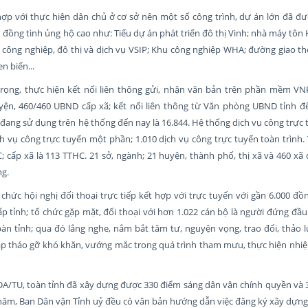
hợp với thực hiện dân chủ ở cơ sở nên một số công trình, dự án lớn đã đ
n đồng tình ủng hộ cao như: Tiểu dự án phát triển đô thị Vinh; nhà máy tôn
công nghiệp, đô thị và dịch vụ VSIP; Khu công nghiệp WHA; đường giao th
 biển...
rọng, thực hiện kết nối liên thông gửi, nhận văn bản trên phần mềm VNP
yện, 460/460 UBND cấp xã; kết nối liên thông từ Văn phòng UBND tỉnh 
đang sử dụng trên hệ thống đến nay là 16.844. Hệ thống dịch vụ công trực
ch vụ công trực tuyến một phần; 1.010 dịch vụ công trực tuyến toàn trình.
C; cấp xã là 113 TTHC. 21 sở, ngành; 21 huyện, thành phố, thị xã và 460 xã
ng.
hức hội nghị đối thoại trực tiếp kết hợp với trực tuyến với gần 6.000 đồ
 tỉnh; tổ chức gặp mặt, đối thoại với hơn 1.022 cán bộ là người đứng đầu
bàn tỉnh; qua đó lắng nghe, nắm bắt tâm tư, nguyện vọng, trao đổi, thảo
pháp tháo gỡ khó khăn, vướng mắc trong quá trình tham mưu, thực hiện nhiệ
ĐA/TU, toàn tỉnh đã xây dựng được 330 điểm sáng dân vận chính quyền và 
 năm, Ban Dân vận Tỉnh uỷ đều có văn bản hướng dẫn việc đăng ký xây dựng