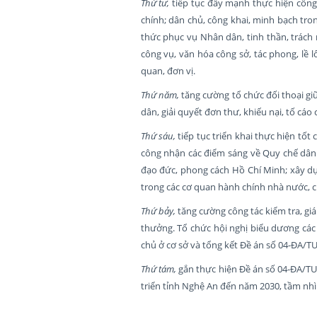
Thứ tư,
tiếp tục đẩy mạnh thực hiện công 
chính; dân chủ, công khai, minh bạch tro
thức phục vụ Nhân dân, tinh thần, trách 
công vụ, văn hóa công sở, tác phong, lề 
quan, đơn vị.
Thứ năm,
tăng cường tổ chức đối thoại gi
dân, giải quyết đơn thư, khiếu nại, tố cáo
Thứ sáu,
tiếp tục triển khai thực hiện tốt
công nhận các điểm sáng về Quy chế dân 
đạo đức, phong cách Hồ Chí Minh; xây dự
trong các cơ quan hành chính nhà nước, c
Thứ bảy,
tăng cường công tác kiểm tra, giá
thưởng. Tổ chức hội nghị biểu dương các
chủ ở cơ sở và tổng kết Đề án số 04-ĐA/T
Thứ tám,
gắn thực hiện Đề án số 04-ĐA/TU
triển tỉnh Nghệ An đến năm 2030, tầm nhì