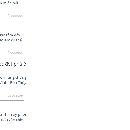
ấn miền núi
30/08/2024
quan tâm đẩy
ệc làm cụ thể,
30/08/2024
ớc đột phá ở
ây, những chứng
Vinh - Bến Thủy,
30/08/2024
ận Tỉnh ủy phối
 dân vận chính