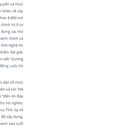
 quyền và thực
n khéo về xây
g hơn 8.800 mô
chính trị ở cơ
y dựng các mô
 hành chính và
u tỉnh Nghệ An
phẩm đạt giải,
hi viết “Gương
động cuộc thi
ân dân tổ chức
iện xã hội 794
uỹ “Đền ơn đáp
cho hộ nghèo;
vụ Tỉnh ủy về
 đã xây dựng,
hành vào cuối