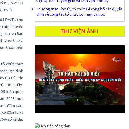
việc tại Ban Tuyên giáo và Dân vận Tỉnh ủy
yền. Có 21/21
Thường trưc Tỉnh ủy tổ chức Lễ công bố các quyết
04-ĐA/TU.
định về công tác tổ chức bộ máy, cán bộ
 04-ĐA/TU cho
ận chính quyền
THƯ VIỆN ẢNH
ng trực và Ban
h phố, thị xã;
n triệt, triển
 tổ chức thực
sách, gia đình
nhanh tiến độ
 của tỉnh; năm
ứ 26 toàn quốc
năm 2023 thực
 được đảm bảo.
; có 88/319 xã
76% số xã đạt