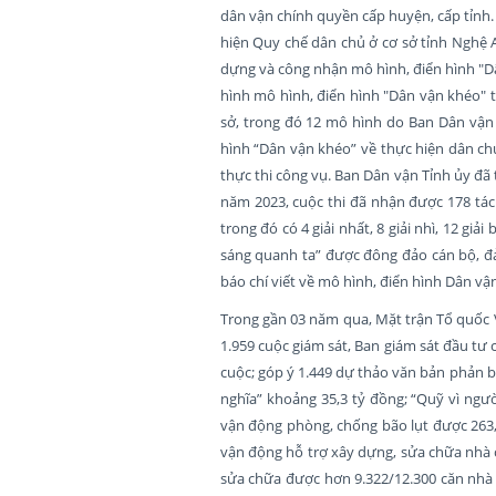
dân vận chính quyền cấp huyện, cấp tỉnh.
hiện Quy chế dân chủ ở cơ sở tỉnh Nghệ 
dựng và công nhận mô hình, điển hình "Dâ
hình mô hình, điển hình "Dân vận khéo" tr
sở, trong đó 12 mô hình do Ban Dân vận 
hình “Dân vận khéo” về thực hiện dân chủ
thực thi công vụ. Ban Dân vận Tỉnh ủy đã 
năm 2023, cuộc thi đã nhận được 178 tác 
trong đó có 4 giải nhất, 8 giải nhì, 12 gi
sáng quanh ta” được đông đảo cán bộ, đả
báo chí viết về mô hình, điển hình Dân vậ
Trong gần 03 năm qua, Mặt trận Tổ quốc V
1.959 cuộc giám sát, Ban giám sát đầu tư 
cuộc; góp ý 1.449 dự thảo văn bản phản b
nghĩa” khoảng 35,3 tỷ đồng; “Quỹ vì ngư
vận động phòng, chống bão lụt được 263,
vận động hỗ trợ xây dựng, sửa chữa nhà 
sửa chữa được hơn 9.322/12.300 căn nhà