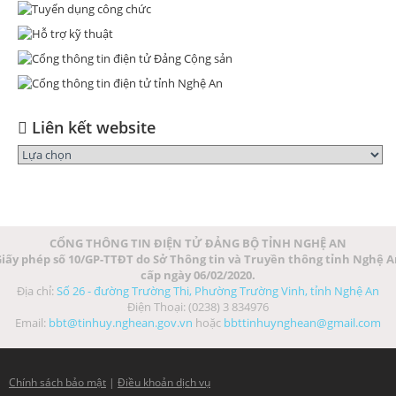
Liên kết website
CỔNG THÔNG TIN ĐIỆN TỬ ĐẢNG BỘ TỈNH NGHỆ AN
iấy phép số 10/GP-TTĐT do Sở Thông tin và Truyền thông tỉnh Nghệ 
cấp ngày 06/02/2020.
Địa chỉ:
Số 26 - đường Trường Thi, Phường Trường Vinh, tỉnh Nghệ An
Điện Thoại: (0238) 3 834976
Email:
bbt@tinhuy.nghean.gov.vn
hoặc
bbttinhuynghean@gmail.com
Chính sách bảo mật
|
Điều khoản dịch vụ