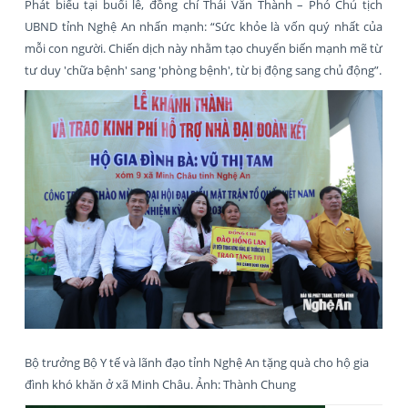
Phát biểu tại buổi lễ, đồng chí Thái Văn Thành – Phó Chủ tịch
UBND tỉnh Nghệ An nhấn mạnh: “Sức khỏe là vốn quý nhất của
mỗi con người. Chiến dịch này nhằm tạo chuyển biến mạnh mẽ từ
tư duy 'chữa bệnh' sang 'phòng bệnh', từ bị động sang chủ động”.
Bộ trưởng Bộ Y tế và lãnh đạo tỉnh Nghệ An tặng quà cho hộ gia
đình khó khăn ở xã Minh Châu. Ảnh: Thành Chung