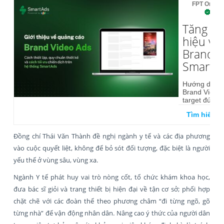
FPT Online
Tăng nh
hiệu vớ
Brand V
SmartA
Hướng dẫn từ
Brand Video 
target đúng 
Tìm hiểu t
Đồng chí Thái Văn Thành đề nghị ngành y tế và các địa phương
vào cuộc quyết liệt, không để bỏ sót đối tượng, đặc biệt là người
yếu thế ở vùng sâu, vùng xa.
Ngành Y tế phát huy vai trò nòng cốt, tổ chức khám khoa học,
đưa bác sĩ giỏi và trang thiết bị hiện đại về tận cơ sở; phối hợp
chặt chẽ với các đoàn thể theo phương châm “đi từng ngõ, gõ
từng nhà” để vận động nhân dân. Nâng cao ý thức của người dân