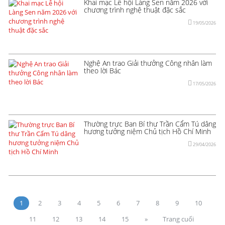
Khai mạc Lễ hội Làng Sen năm 2026 với
chương trình nghệ thuật đặc sắc
19/05/2026
Nghệ An trao Giải thưởng Công nhân làm
theo lời Bác
17/05/2026
Thường trực Ban Bí thư Trần Cẩm Tú dâng
hương tưởng niệm Chủ tịch Hồ Chí Minh
29/04/2026
1
2
3
4
5
6
7
8
9
10
11
12
13
14
15
»
Trang cuối