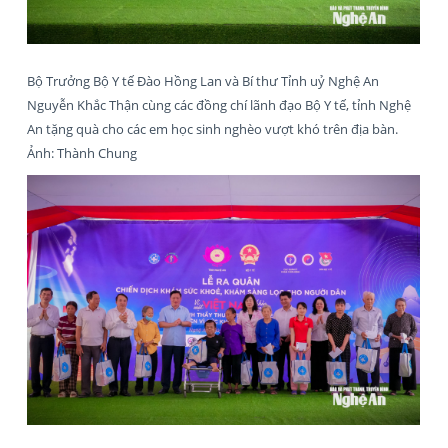
Bộ Trưởng Bộ Y tế Đào Hồng Lan và Bí thư Tỉnh uỷ Nghệ An
Nguyễn Khắc Thận cùng các đồng chí lãnh đạo Bộ Y tế, tỉnh Nghệ
An tặng quà cho các em học sinh nghèo vượt khó trên địa bàn.
Ảnh: Thành Chung