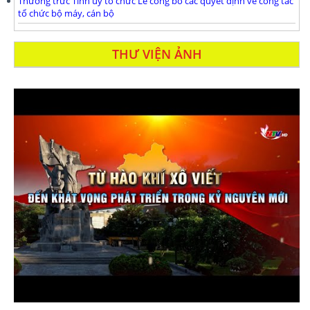
Thường trưc Tỉnh ủy tổ chức Lễ công bố các quyết định về công tác
tổ chức bộ máy, cán bộ
THƯ VIỆN ẢNH