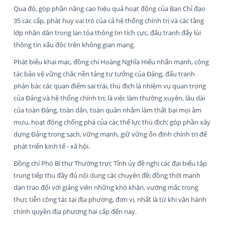
Qua đó, góp phần nâng cao hiệu quả hoạt động của Ban Chỉ đạo
35 các cấp, phát huy vai trò của cả hệ thống chính trị và các tầng
lớp nhân dân trong lan tỏa thông tin tích cực, đấu tranh đẩy lùi
thông tin xấu độc trên không gian mạng.
Phát biểu khai mạc, đồng chí Hoàng Nghĩa Hiếu nhấn mạnh, công
tác bảo vệ vững chắc nền tảng tư tưởng của Đảng, đấu tranh
phản bác các quan điểm sai trái, thù địch là nhiệm vụ quan trọng
của Đảng và hệ thống chính trị; là việc làm thường xuyên, lâu dài
của toàn Đảng, toàn dân, toàn quân nhằm làm thất bại mọi âm
mưu, hoạt động chống phá của các thế lực thù địch; góp phần xây
dựng Đảng trong sạch, vững mạnh, giữ vững ổn định chính trị để
phát triển kinh tế - xã hội.
Đồng chí Phó Bí thư Thường trực Tỉnh ủy đề nghị các đại biểu tập
trung tiếp thu đầy đủ nội dung các chuyên đề; đồng thời mạnh
dạn trao đổi với giảng viên những khó khăn, vướng mắc trong
thực tiễn công tác tại địa phương, đơn vị, nhất là từ khi vận hành
chính quyền địa phương hai cấp đến nay.