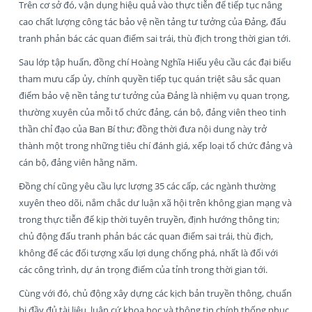
Trên cơ sở đó, vận dụng hiệu quả vào thực tiễn để tiếp tục nâng
cao chất lượng công tác bảo vệ nền tảng tư tưởng của Đảng, đấu
tranh phản bác các quan điểm sai trái, thù địch trong thời gian tới.
Sau lớp tập huấn, đồng chí Hoàng Nghĩa Hiếu yêu cầu các đại biểu
tham mưu cấp ủy, chính quyền tiếp tục quán triệt sâu sắc quan
điểm bảo vệ nền tảng tư tưởng của Đảng là nhiệm vụ quan trọng,
thường xuyên của mỗi tổ chức đảng, cán bộ, đảng viên theo tinh
thần chỉ đạo của Ban Bí thư; đồng thời đưa nội dung này trở
thành một trong những tiêu chí đánh giá, xếp loại tổ chức đảng và
cán bộ, đảng viên hằng năm.
Đồng chí cũng yêu cầu lực lượng 35 các cấp, các ngành thường
xuyên theo dõi, nắm chắc dư luận xã hội trên không gian mạng và
trong thực tiễn để kịp thời tuyên truyền, định hướng thông tin;
chủ động đấu tranh phản bác các quan điểm sai trái, thù địch,
không để các đối tượng xấu lợi dụng chống phá, nhất là đối với
các công trình, dự án trọng điểm của tỉnh trong thời gian tới.
Cùng với đó, chủ động xây dựng các kịch bản truyền thông, chuẩn
bị đầy đủ tài liệu, luận cứ khoa học và thông tin chính thống phục