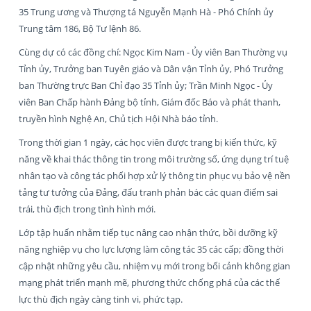
35 Trung ương và Thượng tá Nguyễn Mạnh Hà - Phó Chính ủy
Trung tâm 186, Bộ Tư lệnh 86.
Cùng dự có các đồng chí: Ngọc Kim Nam - Ủy viên Ban Thường vụ
Tỉnh ủy, Trưởng ban Tuyên giáo và Dân vận Tỉnh ủy, Phó Trưởng
ban Thường trực Ban Chỉ đạo 35 Tỉnh ủy; Trần Minh Ngọc - Ủy
viên Ban Chấp hành Đảng bộ tỉnh, Giám đốc Báo và phát thanh,
truyền hình Nghệ An, Chủ tịch Hội Nhà báo tỉnh.
Trong thời gian 1 ngày, các học viên được trang bị kiến thức, kỹ
năng về khai thác thông tin trong môi trường số, ứng dụng trí tuệ
nhân tạo và công tác phối hợp xử lý thông tin phục vụ bảo vệ nền
tảng tư tưởng của Đảng, đấu tranh phản bác các quan điểm sai
trái, thù địch trong tình hình mới.
Lớp tập huấn nhằm tiếp tục nâng cao nhận thức, bồi dưỡng kỹ
năng nghiệp vụ cho lực lượng làm công tác 35 các cấp; đồng thời
cập nhật những yêu cầu, nhiệm vụ mới trong bối cảnh không gian
mạng phát triển mạnh mẽ, phương thức chống phá của các thế
lực thù địch ngày càng tinh vi, phức tạp.