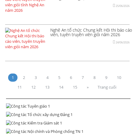
25/06/2026
Nghệ An tổ chức Chung kết Hội thi báo cáo
viên, tuyên truyền viên giỏi năm 2026
24/06/2026
1
2
3
4
5
6
7
8
9
10
11
12
13
14
15
»
Trang cuối