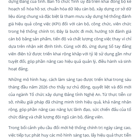
dựng Đảng của tỉnh. Ban Tổ chức Tỉnh ủy đã triển khai đồng bộ kế
hoạch số hóa hồ sơ, chuẩn hóa dữ liệu cán bộ, xây dựng cơ sở dữ
liệu dùng chung và đặc biệt là tham mưu xây dựng hệ thống đánh
giá hiệu quả công việc (KPI) đối với cán bộ, công chức, viên chức
trong hệ thống chính trị. Đây là bước đi mới, hướng tới đánh giá
cán bộ bằng sản phẩm, tiến độ và chất lượng công việc thay vì chỉ
dựa trên nhận xét định tính. Cùng với đó, ứng dụng Sổ tay đảng
viên điện tử được triển khai rộng khắp với tỷ lệ sử dụng gần như
tuyệt đối, góp phần nâng cao hiệu quả quản lý, điều hành và sinh
hoạt đảng.
Những mô hình hay, cách làm sáng tạo được triển khai trong sáu
tháng đầu năm 2026 cho thấy sự chủ động, quyết liệt và đổi mới
của ngành Tổ chức xây dựng Đảng tỉnh Nghệ An. Từ thực tiễn cơ
sở, nhiều giải pháp đã chứng minh tính hiệu quả, khả năng nhân
rộng, góp phần nâng cao năng lực lãnh đạo, sức chiến đấu của tổ
chức đảng và chất lượng đội ngũ cán bộ, đảng viên.
Trong bối cảnh yêu cầu đổi mới hệ thống chính trị ngày càng cao,
việc tiếp tục phát huy các mô hình sáng tạo, lấy hiệu quả thực tiễn