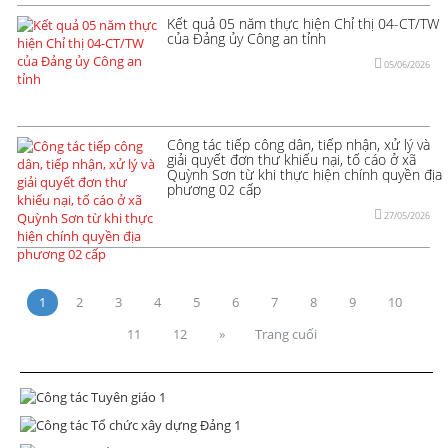
Kết quả 05 năm thực hiện Chỉ thị 04-CT/TW
của Đảng ủy Công an tỉnh
05/06/2026
Công tác tiếp công dân, tiếp nhận, xử lý và
giải quyết đơn thư khiếu nại, tố cáo ở xã
Quỳnh Sơn từ khi thực hiện chính quyền địa
phương 02 cấp
27/05/2026
1
2
3
4
5
6
7
8
9
10
11
12
»
Trang cuối