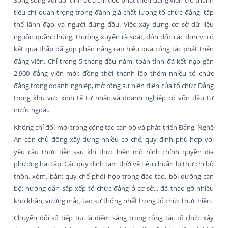
tiêu chí quan trọng trong đánh giá chất lượng tổ chức đảng, tập
thể lãnh đạo và người đứng đầu. Việc xây dựng cơ sở dữ liệu
nguồn quần chúng, thường xuyên rà soát, đôn đốc các đơn vị có
kết quả thấp đã góp phần nâng cao hiệu quả công tác phát triển
đảng viên. Chỉ trong 5 tháng đầu năm, toàn tỉnh đã kết nạp gần
2.900 đảng viên mới; đồng thời thành lập thêm nhiều tổ chức
đảng trong doanh nghiệp, mở rộng sự hiện diện của tổ chức Đảng
trong khu vực kinh tế tư nhân và doanh nghiệp có vốn đầu tư
nước ngoài.
Không chỉ đổi mới trong công tác cán bộ và phát triển Đảng, Nghệ
An còn chủ động xây dựng nhiều cơ chế, quy định phù hợp với
yêu cầu thực tiễn sau khi thực hiện mô hình chính quyền địa
phương hai cấp. Các quy định tạm thời về tiêu chuẩn bí thư chi bộ
thôn, xóm, bản; quy chế phối hợp trong đào tạo, bồi dưỡng cán
bộ; hướng dẫn sắp xếp tổ chức đảng ở cơ sở... đã tháo gỡ nhiều
khó khăn, vướng mắc, tạo sự thống nhất trong tổ chức thực hiện.
Chuyển đổi số tiếp tục là điểm sáng trong công tác tổ chức xây