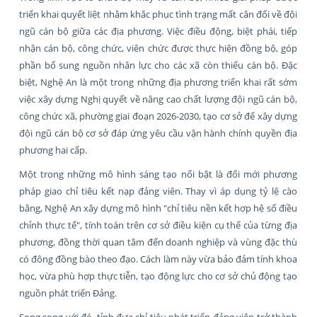
triển khai quyết liệt nhằm khắc phục tình trạng mất cân đối về đội
ngũ cán bộ giữa các địa phương. Việc điều động, biệt phái, tiếp
nhận cán bộ, công chức, viên chức được thực hiện đồng bộ, góp
phần bổ sung nguồn nhân lực cho các xã còn thiếu cán bộ. Đặc
biệt, Nghệ An là một trong những địa phương triển khai rất sớm
việc xây dựng Nghị quyết về nâng cao chất lượng đội ngũ cán bộ,
công chức xã, phường giai đoạn 2026-2030, tạo cơ sở để xây dựng
đội ngũ cán bộ cơ sở đáp ứng yêu cầu vận hành chính quyền địa
phương hai cấp.
Một trong những mô hình sáng tạo nổi bật là đổi mới phương
pháp giao chỉ tiêu kết nạp đảng viên. Thay vì áp dụng tỷ lệ cào
bằng, Nghệ An xây dựng mô hình "chỉ tiêu nền kết hợp hệ số điều
chỉnh thực tế", tính toán trên cơ sở điều kiện cụ thể của từng địa
phương, đồng thời quan tâm đến doanh nghiệp và vùng đặc thù
có đông đồng bào theo đạo. Cách làm này vừa bảo đảm tính khoa
học, vừa phù hợp thực tiễn, tạo động lực cho cơ sở chủ động tạo
nguồn phát triển Đảng.
Song song với đó, tỉnh đưa chỉ tiêu phát triển đảng viên trở thành