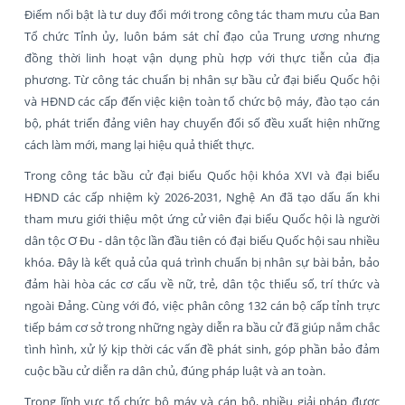
Điểm nổi bật là tư duy đổi mới trong công tác tham mưu của Ban
Tổ chức Tỉnh ủy, luôn bám sát chỉ đạo của Trung ương nhưng
đồng thời linh hoạt vận dụng phù hợp với thực tiễn của địa
phương. Từ công tác chuẩn bị nhân sự bầu cử đại biểu Quốc hội
và HĐND các cấp đến việc kiện toàn tổ chức bộ máy, đào tạo cán
bộ, phát triển đảng viên hay chuyển đổi số đều xuất hiện những
cách làm mới, mang lại hiệu quả thiết thực.
Trong công tác bầu cử đại biểu Quốc hội khóa XVI và đại biểu
HĐND các cấp nhiệm kỳ 2026-2031, Nghệ An đã tạo dấu ấn khi
tham mưu giới thiệu một ứng cử viên đại biểu Quốc hội là người
dân tộc Ơ Đu - dân tộc lần đầu tiên có đại biểu Quốc hội sau nhiều
khóa. Đây là kết quả của quá trình chuẩn bị nhân sự bài bản, bảo
đảm hài hòa các cơ cấu về nữ, trẻ, dân tộc thiểu số, trí thức và
ngoài Đảng. Cùng với đó, việc phân công 132 cán bộ cấp tỉnh trực
tiếp bám cơ sở trong những ngày diễn ra bầu cử đã giúp nắm chắc
tình hình, xử lý kịp thời các vấn đề phát sinh, góp phần bảo đảm
cuộc bầu cử diễn ra dân chủ, đúng pháp luật và an toàn.
Trong lĩnh vực tổ chức bộ máy và cán bộ, nhiều giải pháp được