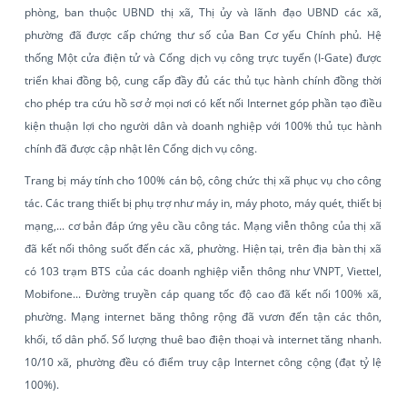
phòng, ban thuộc UBND thị xã, Thị ủy và lãnh đạo UBND các xã,
phường đã được cấp chứng thư số của Ban Cơ yếu Chính phủ. Hệ
thống Một cửa điện tử và Cổng dịch vụ công trực tuyến (I-Gate) được
triển khai đồng bộ, cung cấp đầy đủ các thủ tục hành chính đồng thời
cho phép tra cứu hồ sơ ở mọi nơi có kết nối Internet góp phần tạo điều
kiện thuận lợi cho người dân và doanh nghiệp với 100% thủ tục hành
chính đã được cập nhật lên Cổng dịch vụ công.
Trang bị máy tính cho 100% cán bộ, công chức thị xã phục vụ cho công
tác. Các trang thiết bị phụ trợ như máy in, máy photo, máy quét, thiết bị
mạng,... cơ bản đáp ứng yêu cầu công tác. Mạng viễn thông của thị xã
đã kết nối thông suốt đến các xã, phường. Hiện tại, trên địa bàn thị xã
có 103 trạm BTS của các doanh nghiệp viễn thông như VNPT, Viettel,
Mobifone... Đường truyền cáp quang tốc độ cao đã kết nối 100% xã,
phường. Mạng internet băng thông rộng đã vươn đến tận các thôn,
khối, tổ dân phố. Số lượng thuê bao điện thoại và internet tăng nhanh.
10/10 xã, phường đều có điểm truy cập Internet công cộng (đạt tỷ lệ
100%).