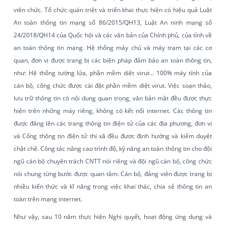
viên chức. Tổ chức quán triệt và triển khai thực hiện có hiệu quả Luật
An toàn thông tin mạng số 86/2015/QH13, Luật An ninh mạng số
24/2018/QH14 của Quốc hội và các văn bản của Chính phủ, của tỉnh về
an toàn thông tin mạng. Hệ thống máy chủ và máy trạm tại các cơ
quan, đơn vị được trang bị các biện pháp đảm bảo an toàn thông tin,
như: Hệ thống tường lửa, phần mềm diệt virut... 100% máy tính của
cán bộ, công chức được cài đặt phần mềm diệt virut. Việc soạn thảo,
lưu trữ thông tin có nội dung quan trọng, văn bản mật đều được thực
hiện trên những máy riêng, không có kết nối internet. Các thông tin
được đăng lên các trang thông tin điện tử của các địa phương, đơn vị
và Cổng thông tin điện tử thị xã đều được định hướng và kiểm duyệt
chặt chẽ. Công tác nâng cao trình độ, kỹ năng an toàn thông tin cho đội
ngũ cán bộ chuyên trách CNTT nói riêng và đội ngũ cán bộ, công chức
nói chung từng bước được quan tâm. Cán bộ, đảng viên được trang bị
nhiều kiến thức và kĩ năng trong việc khai thác, chia sẻ thông tin an
toàn trên mạng internet.
Như vậy, sau 10 năm thực hiện Nghị quyết, hoạt động ứng dụng và