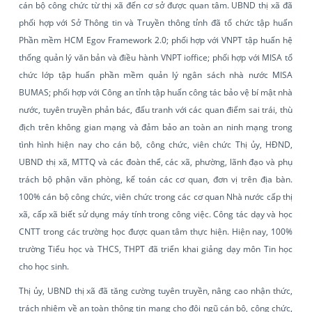
cán bộ công chức từ thị xã đến cơ sở được quan tâm. UBND thị xã đã
phối hợp với Sở Thông tin và Truyền thông tỉnh đã tổ chức tập huấn
Phần mềm HCM Egov Framework 2.0; phối hợp với VNPT tập huấn hệ
thống quản lý văn bản và điều hành VNPT ioffice; phối hợp với MISA tổ
chức lớp tập huấn phần mềm quản lý ngân sách nhà nước MISA
BUMAS; phối hợp với Công an tỉnh tập huấn công tác bảo vệ bí mật nhà
nước, tuyên truyền phản bác, đấu tranh với các quan điểm sai trái, thù
địch trên không gian mạng và đảm bảo an toàn an ninh mạng trong
tình hình hiện nay cho cán bộ, công chức, viên chức Thị ủy, HĐND,
UBND thị xã, MTTQ và các đoàn thể, các xã, phường, lãnh đạo và phụ
trách bộ phận văn phòng, kế toán các cơ quan, đơn vị trên địa bàn.
100% cán bộ công chức, viên chức trong các cơ quan Nhà nước cấp thị
xã, cấp xã biết sử dụng máy tính trong công việc. Công tác dạy và học
CNTT trong các trường học được quan tâm thực hiện. Hiện nay, 100%
trường Tiểu học và THCS, THPT đã triển khai giảng dạy môn Tin học
cho học sinh.
Thị ủy, UBND thị xã đã tăng cường tuyên truyền, nâng cao nhận thức,
trách nhiệm về an toàn thông tin mạng cho đội ngũ cán bộ, công chức,