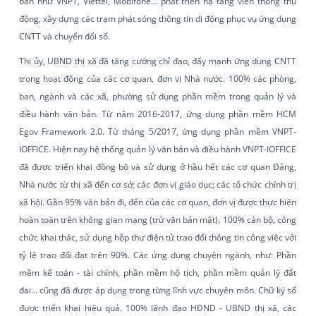
bàn như VNPT, Viettel, Mobifone... phát triển hạ tầng viễn thông thụ
động, xây dựng các trạm phát sóng thông tin di động phục vụ ứng dụng
CNTT và chuyển đổi số.
Thị ủy, UBND thị xã đã tăng cường chỉ đạo, đẩy mạnh ứng dụng CNTT
trong hoạt động của các cơ quan, đơn vị Nhà nước. 100% các phòng,
ban, ngành và các xã, phường sử dụng phần mềm trong quản lý và
điều hành văn bản. Từ năm 2016-2017, ứng dụng phần mềm HCM
Egov Framework 2.0. Từ tháng 5/2017, ứng dụng phần mềm VNPT-
IOFFICE. Hiện nay hệ thống quản lý văn bản và điều hành VNPT-IOFFICE
đã được triển khai đồng bộ và sử dụng ở hầu hết các cơ quan Đảng,
Nhà nước từ thị xã đến cơ sở; các đơn vị giáo dục; các tổ chức chính trị
xã hội. Gần 95% văn bản đi, đến của các cơ quan, đơn vị được thực hiện
hoàn toàn trên không gian mạng (trừ văn bản mật). 100% cán bộ, công
chức khai thác, sử dụng hộp thư điện tử trao đổi thông tin công việc với
tỷ lệ trao đổi đạt trên 90%. Các ứng dụng chuyên ngành, như: Phần
mềm kế toán - tài chính, phần mềm hộ tịch, phần mềm quản lý đất
đai... cũng đã được áp dụng trong từng lĩnh vực chuyên môn. Chữ ký số
được triển khai hiệu quả. 100% lãnh đạo HĐND - UBND thị xã, các