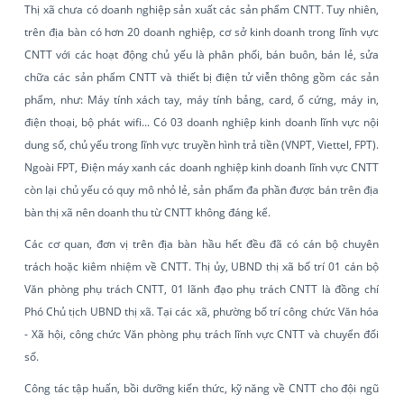
Thị xã chưa có doanh nghiệp sản xuất các sản phẩm CNTT. Tuy nhiên,
trên địa bàn có hơn 20 doanh nghiệp, cơ sở kinh doanh trong lĩnh vực
CNTT với các hoạt động chủ yếu là phân phối, bán buôn, bán lẻ, sửa
chữa các sản phẩm CNTT và thiết bị điện tử viễn thông gồm các sản
phẩm, như: Máy tính xách tay, máy tính bảng, card, ổ cứng, máy in,
điện thoại, bộ phát wifi... Có 03 doanh nghiệp kinh doanh lĩnh vực nội
dung số, chủ yếu trong lĩnh vực truyền hình trả tiền (VNPT, Viettel, FPT).
Ngoài FPT, Điện máy xanh các doanh nghiệp kinh doanh lĩnh vực CNTT
còn lại chủ yếu có quy mô nhỏ lẻ, sản phẩm đa phần được bán trên địa
bàn thị xã nên doanh thu từ CNTT không đáng kể.
Các cơ quan, đơn vị trên địa bàn hầu hết đều đã có cán bộ chuyên
trách hoặc kiêm nhiệm về CNTT. Thị ủy, UBND thị xã bố trí 01 cán bộ
Văn phòng phụ trách CNTT, 01 lãnh đạo phụ trách CNTT là đồng chí
Phó Chủ tịch UBND thị xã. Tại các xã, phường bố trí công chức Văn hóa
- Xã hội, công chức Văn phòng phụ trách lĩnh vực CNTT và chuyển đổi
số.
Công tác tập huấn, bồi dưỡng kiến thức, kỹ năng về CNTT cho đội ngũ