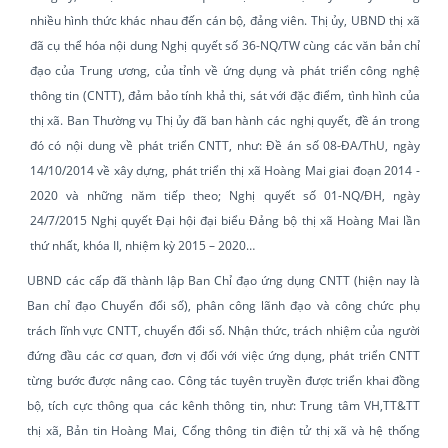
nhiều hình thức khác nhau đến cán bộ, đảng viên. Thị ủy, UBND thị xã
đã cụ thể hóa nội dung Nghị quyết số 36-NQ/TW cùng các văn bản chỉ
đạo của Trung ương, của tỉnh về ứng dụng và phát triển công nghệ
thông tin (CNTT), đảm bảo tính khả thi, sát với đặc điểm, tình hình của
thị xã. Ban Thường vụ Thị ủy đã ban hành các nghị quyết, đề án trong
đó có nội dung về phát triển CNTT, như: Đề án số 08-ĐA/ThU, ngày
14/10/2014 về xây dựng, phát triển thị xã Hoàng Mai giai đoạn 2014 -
2020 và những năm tiếp theo; Nghị quyết số 01-NQ/ĐH, ngày
24/7/2015 Nghị quyết Đại hội đại biểu Đảng bộ thị xã Hoàng Mai lần
thứ nhất, khóa II, nhiệm kỳ 2015 – 2020…
UBND các cấp đã thành lập Ban Chỉ đạo ứng dụng CNTT (hiện nay là
Ban chỉ đạo Chuyển đổi số), phân công lãnh đạo và công chức phụ
trách lĩnh vực CNTT, chuyển đổi số. Nhận thức, trách nhiệm của người
đứng đầu các cơ quan, đơn vị đối với việc ứng dụng, phát triển CNTT
từng bước được nâng cao. Công tác tuyên truyền được triển khai đồng
bộ, tích cực thông qua các kênh thông tin, như: Trung tâm VH,TT&TT
thị xã, Bản tin Hoàng Mai, Cổng thông tin điện tử thị xã và hệ thống