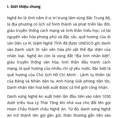
I. Giới thiệu chung
Nghệ An là tỉnh nằm ở vị trí trung tâm vùng Bắc Trung Bộ,
là địa phương có lịch sử hình thành và phát triển lâu đời,
giàu truyền thống cách mạng và tinh thần hiếu học; có tài
nguyên văn hóa phong phú và đặc sắc, quê hương của di
sản Dân ca Ví, Giặm Nghệ Tĩnh đã được UNESCO ghi danh
vào Danh sách Di sản văn hóa phi vật thể đại diện của
nhân loại. Nghệ An còn là vùng đất “địa linh nhân kiệt”,
giàu truyền thống văn hóa, tinh thần đấu tranh cách
mạng, là quê hương của nhiều chí sỹ yêu nước, đặc biệt là
quê hương của Chủ tịch Hồ Chí Minh - Lãnh tụ thiên tài
của Đảng và Nhân dân ta, Anh hùng Giải phóng dân tộc,
Danh nhân Văn hoá kiệt xuất được cả thế giới công nhận.
Danh xưng Nghệ An xuất hiện lần đầu tiên vào năm 1030
dưới triều Vua Lý Thái Tông khi nhà vua cho đổi tên gọi
Hoan Châu thành châu Nghệ An. Từ đó, danh xưng Nghệ
An trở thành tên gọi gần gũi, thân thương gắn liền vào