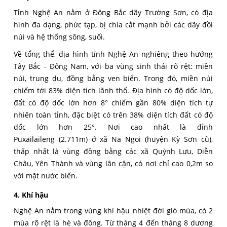
Tỉnh Nghệ An nằm ở Đông Bắc dãy Trường Sơn, có địa
hình đa dạng, phức tạp, bị chia cắt mạnh bởi các dãy đồi
núi và hệ thống sông, suối.
Về tổng thể, địa hình tỉnh Nghệ An nghiêng theo hướng
Tây Bắc - Đông Nam, với ba vùng sinh thái rõ rệt: miền
núi, trung du, đồng bằng ven biển. Trong đó, miền núi
chiếm tới 83% diện tích lãnh thổ. Địa hình có độ dốc lớn,
đất có độ dốc lớn hơn 8° chiếm gần 80% diện tích tự
nhiên toàn tỉnh, đặc biệt có trên 38% diện tích đất có độ
dốc lớn hơn 25°. Nơi cao nhất là đỉnh
Puxailaileng (2.711m) ở xã Na Ngoi (huyện Kỳ Sơn cũ),
thấp nhất là vùng đồng bằng các xã Quỳnh Lưu, Diễn
Châu, Yên Thành và vùng lân cận, có nơi chỉ cao 0,2m so
với mặt nước biển.
4. Khí hậu
Nghệ An nằm trong vùng khí hậu nhiệt đới gió mùa, có 2
mùa rõ rệt là hè và đông. Từ tháng 4 đến tháng 8 dương