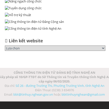
Liên kết website
CỔNG THÔNG TIN ĐIỆN TỬ ĐẢNG BỘ TỈNH NGHỆ AN
iấy phép số 10/GP-TTĐT do Sở Thông tin và Truyền thông tỉnh Nghệ 
cấp ngày 06/02/2020.
Địa chỉ:
Số 26 - đường Trường Thi, Phường Trường Vinh, tỉnh Nghệ An
Điện Thoại: (0238) 3 834976
Email:
bbt@tinhuy.nghean.gov.vn
hoặc
bbttinhuynghean@gmail.com