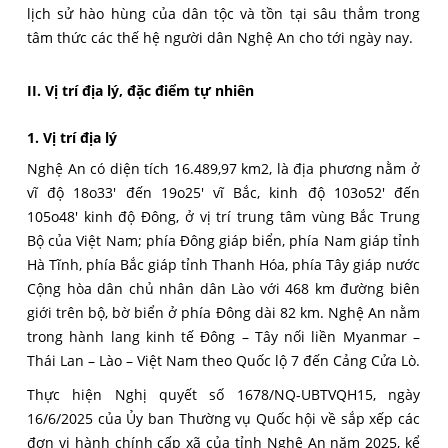
lịch sử hào hùng của dân tộc và tồn tại sâu thẳm trong
tâm thức các thế hệ người dân Nghệ An cho tới ngày nay.
II. Vị trí địa lý, đặc điểm tự nhiên
1. Vị trí địa lý
Nghệ An có diện tích 16.489,97 km2, là địa phương nằm ở
vĩ độ 18o33' đến 19o25' vĩ Bắc, kinh độ 103o52' đến
105o48' kinh độ Đông, ở vị trí trung tâm vùng Bắc Trung
Bộ của Việt Nam; phía Đông giáp biển, phía Nam giáp tỉnh
Hà Tĩnh, phía Bắc giáp tỉnh Thanh Hóa, phía Tây giáp nước
Cộng hòa dân chủ nhân dân Lào với 468 km đường biên
giới trên bộ, bờ biển ở phía Đông dài 82 km. Nghệ An nằm
trong hành lang kinh tế Đông – Tây nối liền Myanmar –
Thái Lan – Lào – Việt Nam theo Quốc lộ 7 đến Cảng Cửa Lò.
Thực hiện Nghị quyết số 1678/NQ-UBTVQH15, ngày
16/6/2025 của Ủy ban Thường vụ Quốc hội về sắp xếp các
đơn vị hành chính cấp xã của tỉnh Nghệ An năm 2025, kể