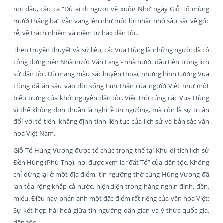
nơi đâu, câu ca “Dù ai đi ngược về xuôi/ Nhớ ngày Giỗ Tổ mùng
mười tháng ba” vẫn vang lên như một lời nhắc nhở sâu sắc về gốc
rễ, về trách nhiệm và niềm tự hào dân tộc.
Theo truyền thuyết và sử liệu, các Vua Hùng là những người đã có
công dựng nên Nhà nước Văn Lang - nhà nước đầu tiên trong lịch
sử dân tộc. Dù mang màu sắc huyền thoại, nhưng hình tượng Vua
Hùng đã ăn sâu vào đời sống tinh thần của người Việt như một
biểu trưng của khởi nguyên dân tộc. Việc thờ cúng các Vua Hùng
vì thế không đơn thuần là nghi lễ tín ngưỡng, mà còn là sự tri ân
đối với tổ tiên, khẳng định tính liên tục của lịch sử và bản sắc văn
hoá Việt Nam.
Giỗ Tổ Hùng Vương được tổ chức trọng thể tại Khu di tích lịch sử
Đền Hùng (Phú Thọ), nơi được xem là “đất Tổ” của dân tộc. Không
chỉ dừng lại ở một địa điểm, tín ngưỡng thờ cúng Hùng Vương đã
lan tỏa rộng khắp cả nước, hiện diện trong hàng nghìn đình, đền,
miếu. Điều này phản ánh một đặc điểm rất riêng của văn hóa Việt:
Sự kết hợp hài hoà giữa tín ngưỡng dân gian và ý thức quốc gia,
dân tộc.