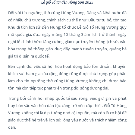
Lễ giỗ Tổ tại đền Hồng Sơn 2025
Đối với tín ngưỡng thờ cúng Hùng Vương, Đảng và Nhà nước đã
có nhiều chủ trương, chính sách cụ thể như: Đầu tư tu bổ, tôn tạo
Khu di tích lịch sử Đền Hùng; tổ chức Lễ Giỗ Tổ Hùng Vương quy
mô quốc gia; đưa ngày mùng 10 tháng 3 âm lịch trở thành ngày
nghỉ lễ chính thức; tăng cường giáo dục truyền thống lịch sử, văn
hóa trong hệ thống giáo dục; đẩy mạnh tuyên truyền, quảng bá
giá trị di sản ra quốc tế.
Bên cạnh đó, việc xã hội hóa hoạt động bảo tồn di sản, khuyến
khích sự tham gia của cộng đồng cũng được chú trọng, góp phần
làm cho tín ngưỡng thờ cúng Hùng Vương không chỉ được bảo
tồn mà còn tiếp tục phát triển trong đời sống đương đại.
Trong bối cảnh hội nhập quốc tế sâu rộng, việc giữ gìn và phát
huy bản sắc văn hóa dân tộc càng trở nên cấp thiết. Giỗ Tổ Hùng
Vương không chỉ là dịp tưởng nhớ cội nguồn, mà còn là cơ hội để
giáo dục thế hệ trẻ về lịch sử, lòng yêu nước và trách nhiệm công
dân.