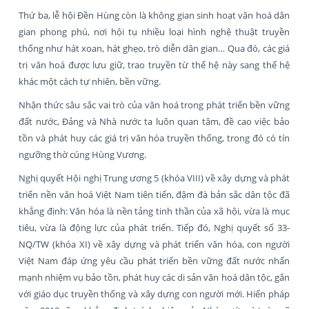
Thứ ba, lễ hội Đền Hùng còn là không gian sinh hoạt văn hoá dân
gian phong phú, nơi hội tụ nhiều loại hình nghệ thuật truyền
thống như hát xoan, hát ghẹo, trò diễn dân gian… Qua đó, các giá
trị văn hoá được lưu giữ, trao truyền từ thế hệ này sang thế hệ
khác một cách tự nhiên, bền vững.
Nhận thức sâu sắc vai trò của văn hoá trong phát triển bền vững
đất nước, Đảng và Nhà nước ta luôn quan tâm, đề cao việc bảo
tồn và phát huy các giá trị văn hóa truyền thống, trong đó có tín
ngưỡng thờ cúng Hùng Vương.
Nghị quyết Hội nghị Trung ương 5 (khóa VIII) về xây dựng và phát
triển nền văn hoá Việt Nam tiên tiến, đậm đà bản sắc dân tộc đã
khẳng định: Văn hóa là nền tảng tinh thần của xã hội, vừa là mục
tiêu, vừa là động lực của phát triển. Tiếp đó, Nghị quyết số 33-
NQ/TW (khóa XI) về xây dựng và phát triển văn hóa, con người
Việt Nam đáp ứng yêu cầu phát triển bền vững đất nước nhấn
mạnh nhiệm vụ bảo tồn, phát huy các di sản văn hoá dân tộc, gắn
với giáo dục truyền thống và xây dựng con người mới. Hiến pháp