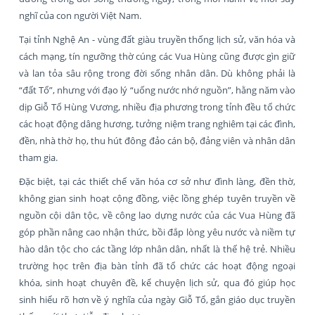
nghĩ của con người Việt Nam.
Tại tỉnh Nghệ An - vùng đất giàu truyền thống lịch sử, văn hóa và
cách mạng, tín ngưỡng thờ cúng các Vua Hùng cũng được gìn giữ
và lan tỏa sâu rộng trong đời sống nhân dân. Dù không phải là
“đất Tổ”, nhưng với đạo lý “uống nước nhớ nguồn”, hằng năm vào
dịp Giỗ Tổ Hùng Vương, nhiều địa phương trong tỉnh đều tổ chức
các hoạt động dâng hương, tưởng niệm trang nghiêm tại các đình,
đền, nhà thờ họ, thu hút đông đảo cán bộ, đảng viên và nhân dân
tham gia.
Đặc biệt, tại các thiết chế văn hóa cơ sở như đình làng, đền thờ,
không gian sinh hoạt cộng đồng, việc lồng ghép tuyên truyền về
nguồn cội dân tộc, về công lao dựng nước của các Vua Hùng đã
góp phần nâng cao nhận thức, bồi đắp lòng yêu nước và niềm tự
hào dân tộc cho các tầng lớp nhân dân, nhất là thế hệ trẻ. Nhiều
trường học trên địa bàn tỉnh đã tổ chức các hoạt động ngoại
khóa, sinh hoạt chuyên đề, kể chuyện lịch sử, qua đó giúp học
sinh hiểu rõ hơn về ý nghĩa của ngày Giỗ Tổ, gắn giáo dục truyền