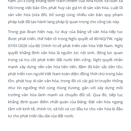
năm 2013 cũng khẳng định trách nhiệm của Nhà nước và toàn xã
hội trong việc bảo tồn, phát huy các giá trị di sản văn hóa. Luật Di
sản văn hóa (sửa đổi, bổ sung) cùng nhiều văn bản quy phạm
pháp luật đã tạo hành lang pháp lý quan trọng cho công tác này.
Trong giai đoạn hiện nay, tư duy của Đảng về văn hóa tiếp tục
được phát triển, thể hiện rõ trong Nghị quyết số 80-NQ/TW, ngày
07/01/2026 của Bộ Chính trị về phát triển văn hóa Việt Nam. Nghị
quyết khẳng định văn hóa là nguồn lực nội sinh, động lực quan
trọng và trụ cột phát triển đất nước bền vững. Nghị quyết nhấn
mạnh xây dựng nền văn hóa tiên tiến, đậm đà bản sắc dân tộc;
phát triển con người Việt Nam toàn diện; đồng thời chú trọng bảo
tồn, phát huy di sản văn hóa, trong đó có các giá trị truyền thống
như tín ngưỡng thờ cúng Hùng Vương, gắn với xây dựng môi
trường văn hóa lành mạnh và chuyển đổi số. Qua đó, tiếp tục
khẳng định quan điểm nhất quán của Đảng: Đặt văn hóa ngang
tầm với kinh tế, chính trị, xã hội và coi đầu tư cho văn hóa là đầu
tư cho phát triển lâu dài của đất nước.