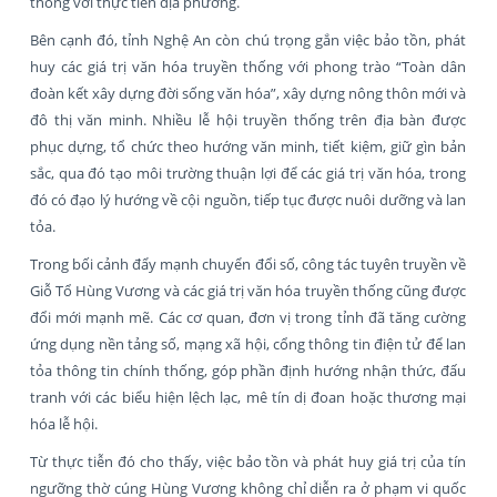
thống với thực tiễn địa phương.
Bên cạnh đó, tỉnh Nghệ An còn chú trọng gắn việc bảo tồn, phát
huy các giá trị văn hóa truyền thống với phong trào “Toàn dân
đoàn kết xây dựng đời sống văn hóa”, xây dựng nông thôn mới và
đô thị văn minh. Nhiều lễ hội truyền thống trên địa bàn được
phục dựng, tổ chức theo hướng văn minh, tiết kiệm, giữ gìn bản
sắc, qua đó tạo môi trường thuận lợi để các giá trị văn hóa, trong
đó có đạo lý hướng về cội nguồn, tiếp tục được nuôi dưỡng và lan
tỏa.
Trong bối cảnh đẩy mạnh chuyển đổi số, công tác tuyên truyền về
Giỗ Tổ Hùng Vương và các giá trị văn hóa truyền thống cũng được
đổi mới mạnh mẽ. Các cơ quan, đơn vị trong tỉnh đã tăng cường
ứng dụng nền tảng số, mạng xã hội, cổng thông tin điện tử để lan
tỏa thông tin chính thống, góp phần định hướng nhận thức, đấu
tranh với các biểu hiện lệch lạc, mê tín dị đoan hoặc thương mại
hóa lễ hội.
Từ thực tiễn đó cho thấy, việc bảo tồn và phát huy giá trị của tín
ngưỡng thờ cúng Hùng Vương không chỉ diễn ra ở phạm vi quốc