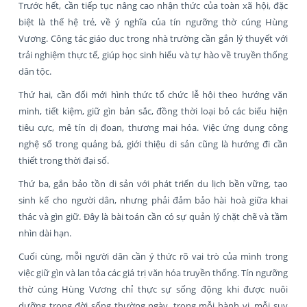
Trước hết, cần tiếp tục nâng cao nhận thức của toàn xã hội, đặc
biệt là thế hệ trẻ, về ý nghĩa của tín ngưỡng thờ cúng Hùng
Vương. Công tác giáo dục trong nhà trường cần gắn lý thuyết với
trải nghiệm thực tế, giúp học sinh hiểu và tự hào về truyền thống
dân tộc.
Thứ hai, cần đổi mới hình thức tổ chức lễ hội theo hướng văn
minh, tiết kiệm, giữ gìn bản sắc, đồng thời loại bỏ các biểu hiện
tiêu cực, mê tín dị đoan, thương mại hóa. Việc ứng dụng công
nghệ số trong quảng bá, giới thiệu di sản cũng là hướng đi cần
thiết trong thời đại số.
Thứ ba, gắn bảo tồn di sản với phát triển du lịch bền vững, tạo
sinh kế cho người dân, nhưng phải đảm bảo hài hoà giữa khai
thác và gìn giữ. Đây là bài toán cần có sự quản lý chặt chẽ và tầm
nhìn dài hạn.
Cuối cùng, mỗi người dân cần ý thức rõ vai trò của mình trong
việc giữ gìn và lan tỏa các giá trị văn hóa truyền thống. Tín ngưỡng
thờ cúng Hùng Vương chỉ thực sự sống động khi được nuôi
dưỡng trong đời sống thường ngày, trong mỗi hành vi, mỗi suy