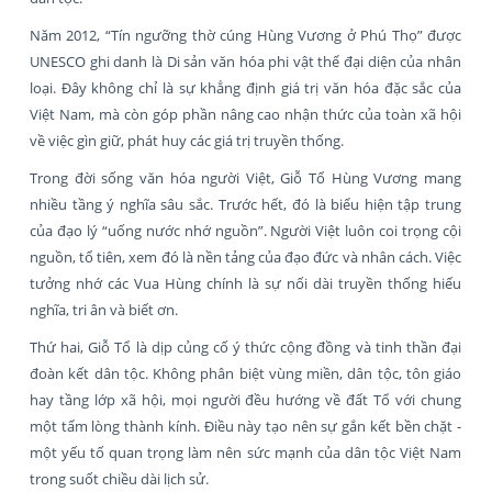
Năm 2012, “Tín ngưỡng thờ cúng Hùng Vương ở Phú Thọ” được
UNESCO ghi danh là Di sản văn hóa phi vật thể đại diện của nhân
loại. Đây không chỉ là sự khẳng định giá trị văn hóa đặc sắc của
Việt Nam, mà còn góp phần nâng cao nhận thức của toàn xã hội
về việc gìn giữ, phát huy các giá trị truyền thống.
Trong đời sống văn hóa người Việt, Giỗ Tổ Hùng Vương mang
nhiều tầng ý nghĩa sâu sắc. Trước hết, đó là biểu hiện tập trung
của đạo lý “uống nước nhớ nguồn”. Người Việt luôn coi trọng cội
nguồn, tổ tiên, xem đó là nền tảng của đạo đức và nhân cách. Việc
tưởng nhớ các Vua Hùng chính là sự nối dài truyền thống hiếu
nghĩa, tri ân và biết ơn.
Thứ hai, Giỗ Tổ là dịp củng cố ý thức cộng đồng và tinh thần đại
đoàn kết dân tộc. Không phân biệt vùng miền, dân tộc, tôn giáo
hay tầng lớp xã hội, mọi người đều hướng về đất Tổ với chung
một tấm lòng thành kính. Điều này tạo nên sự gắn kết bền chặt -
một yếu tố quan trọng làm nên sức mạnh của dân tộc Việt Nam
trong suốt chiều dài lịch sử.