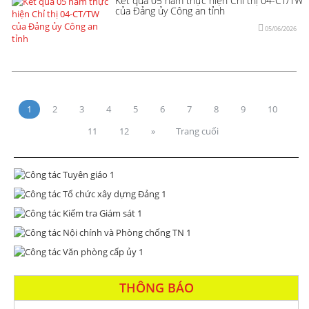
Kết quả 05 năm thực hiện Chỉ thị 04-CT/TW
của Đảng ủy Công an tỉnh
05/06/2026
1
2
3
4
5
6
7
8
9
10
11
12
»
Trang cuối
THÔNG BÁO