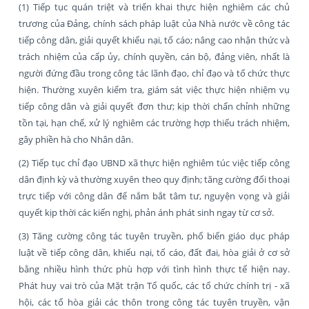
(1) Tiếp tục quán triệt và triển khai thực hiện nghiêm các chủ
trương của Đảng, chính sách pháp luật của Nhà nước về công tác
tiếp công dân, giải quyết khiếu nại, tố cáo; nâng cao nhận thức và
trách nhiệm của cấp ủy, chính quyền, cán bộ, đảng viên, nhất là
người đứng đầu trong công tác lãnh đạo, chỉ đạo và tổ chức thực
hiện. Thường xuyên kiểm tra, giám sát việc thực hiện nhiệm vụ
tiếp công dân và giải quyết đơn thư; kịp thời chấn chỉnh những
tồn tại, hạn chế, xử lý nghiêm các trường hợp thiếu trách nhiệm,
gây phiền hà cho Nhân dân.
(2) Tiếp tục chỉ đạo UBND xã thực hiện nghiêm túc việc tiếp công
dân định kỳ và thường xuyên theo quy định; tăng cường đối thoại
trực tiếp với công dân để nắm bắt tâm tư, nguyện vọng và giải
quyết kịp thời các kiến nghị, phản ánh phát sinh ngay từ cơ sở.
(3) Tăng cường công tác tuyên truyền, phổ biến giáo dục pháp
luật về tiếp công dân, khiếu nại, tố cáo, đất đai, hòa giải ở cơ sở
bằng nhiều hình thức phù hợp với tình hình thực tế hiện nay.
Phát huy vai trò của Mặt trận Tổ quốc, các tổ chức chính trị - xã
hội, các tổ hòa giải các thôn trong công tác tuyên truyền, vận