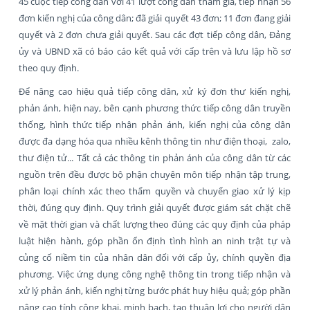
45 cuộc tiếp công dân với 41 lượt công dân tham gia, tiếp nhận 56
đơn kiến nghị của công dân; đã giải quyết 43 đơn; 11 đơn đang giải
quyết và 2 đơn chưa giải quyết. Sau các đợt tiếp công dân, Đảng
ủy và UBND xã có báo cáo kết quả với cấp trên và lưu lập hồ sơ
theo quy định.
Để nâng cao hiệu quả tiếp công dân, xử ký đơn thư kiến nghị,
phản ánh, hiện nay, bên cạnh phương thức tiếp công dân truyền
thống, hình thức tiếp nhận phản ánh, kiến nghị của công dân
được đa dạng hóa qua nhiều kênh thông tin như điện thoại, zalo,
thư điện tử... Tất cả các thông tin phản ánh của công dân từ các
nguồn trên đều được bộ phận chuyên môn tiếp nhận tập trung,
phân loại chính xác theo thẩm quyền và chuyển giao xử lý kịp
thời, đúng quy định. Quy trình giải quyết được giám sát chặt chẽ
về mặt thời gian và chất lượng theo đúng các quy định của pháp
luật hiện hành, góp phần ổn định tình hình an ninh trật tự và
củng cố niềm tin của nhân dân đối với cấp ủy, chính quyền địa
phương. Việc ứng dụng công nghệ thông tin trong tiếp nhận và
xử lý phản ánh, kiến nghị từng bước phát huy hiệu quả; góp phần
nâng cao tính công khai, minh bạch, tạo thuận lợi cho người dân