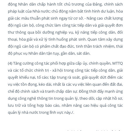
động Nhân dân chấp hành tốt chủ trương của Đảng, chính sách
pháp luật của Nhà nước; chủ động nắm bắt tình hình dư luận, hòa
giải các mâu thuẫn phát sinh ngay từ cơ sở. - Nâng cao chất lượng
đội ngũ cán bộ, công chức làm công tác tiếp dân và giải quyết đơn
thư thông qua bồi dưỡng nghiệp vụ, kỹ năng tiếp công dân, đối
thoại, hòa giải và xử lý tình huống phát sinh. Quan tâm xây dựng
đội ngũ cán bộ có phẩm chất đạo đức, tinh thần trách nhiệm, thái
độ phục vụ Nhân dân tận tụy, gần dân, sát dân.
(4) Tăng cường công tác phối hợp giữa cấp ủy, chính quyền, MTTQ
và các tổ chức chính trị - xã hội trong công tác tiếp công dân, giải
quyết khiếu nại, tố cáo; tập trung rà soát, giải quyết dứt điểm các
vụ việc tồn đọng, kéo dài, nhất là các vụ việc liên quan đến đất đai,
chế độ chính sách và tranh chấp dân sự. Đồng thời đẩy mạnh ứng
dụng công nghệ thông tin trong quản lý, theo dõi, cập nhật hồ sơ,
lưu trữ và tổng hợp báo cáo, nhằm nâng cao hiệu quả công tác
quản lý nhà nước trong lĩnh vực này./.