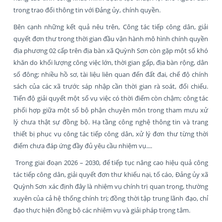
trong trao đổi thông tin với Đảng ủy, chính quyền.
Bên cạnh những kết quả nêu trên, Công tác tiếp công dân, giải
quyết đơn thư trong thời gian đầu vận hành mô hình chính quyền
địa phương 02 cấp trên địa bàn xã Quỳnh Sơn còn gặp một số khó
khăn do khối lượng công việc lớn, thời gian gấp, địa bàn rộng, dân
số đông; nhiều hồ sơ, tài liệu liên quan đến đất đai, chế độ chính
sách của các xã trước sáp nhập cần thời gian rà soát, đối chiếu.
Tiến độ giải quyết một số vụ việc có thời điểm còn chậm; công tác
phối hợp giữa một số bộ phận chuyên môn trong tham mưu xử
lý chưa thật sự đồng bộ. Hạ tầng công nghệ thông tin và trang
thiết bị phục vụ công tác tiếp công dân, xử lý đơn thư từng thời
điểm chưa đáp ứng đầy đủ yêu cầu nhiệm vụ....
Trong giai đoạn 2026 – 2030, để tiếp tục nâng cao hiệu quả công
tác tiếp công dân, giải quyết đơn thư khiếu nại, tố cáo, Đảng ủy xã
Quỳnh Sơn xác định đây là nhiệm vụ chính trị quan trọng, thường
xuyên của cả hệ thống chính trị; đồng thời tập trung lãnh đạo, chỉ
đạo thực hiện đồng bộ các nhiệm vụ và giải pháp trọng tâm.