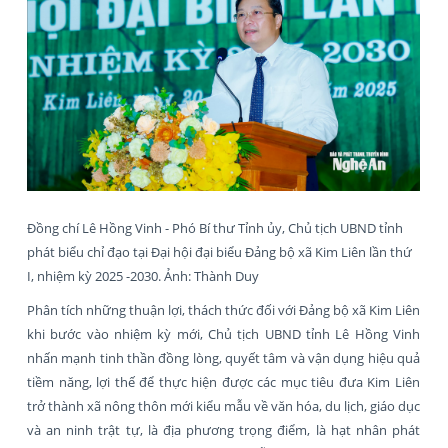
Đồng chí Lê Hồng Vinh - Phó Bí thư Tỉnh ủy, Chủ tịch UBND tỉnh
phát biểu chỉ đạo tại Đại hội đại biểu Đảng bộ xã Kim Liên lần thứ
I, nhiệm kỳ 2025 -2030. Ảnh: Thành Duy
Phân tích những thuận lợi, thách thức đối với Đảng bộ xã Kim Liên
khi bước vào nhiệm kỳ mới, Chủ tịch UBND tỉnh Lê Hồng Vinh
nhấn mạnh tinh thần đồng lòng, quyết tâm và vận dụng hiệu quả
tiềm năng, lợi thế để thực hiện được các mục tiêu đưa Kim Liên
trở thành xã nông thôn mới kiểu mẫu về văn hóa, du lịch, giáo dục
và an ninh trật tự, là địa phương trọng điểm, là hạt nhân phát