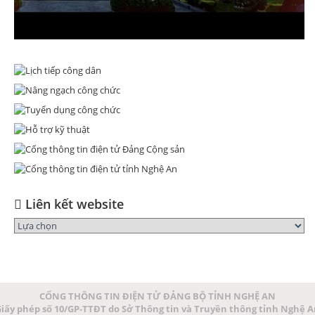
Liên kết website
CỔNG THÔNG TIN ĐIỆN TỬ ĐẢNG BỘ TỈNH NGHỆ AN
iấy phép số 10/GP-TTĐT do Sở Thông tin và Truyền thông tỉnh Nghệ 