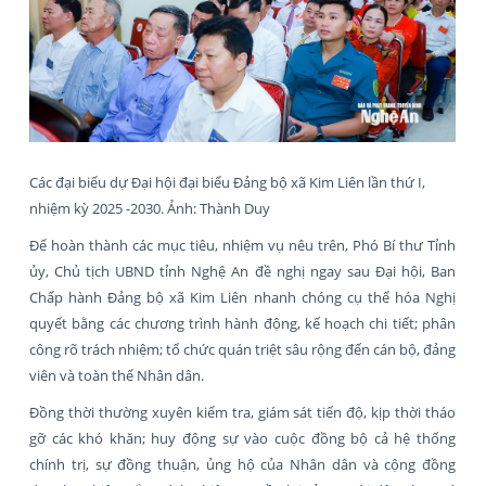
Các đại biểu dự Đại hội đại biểu Đảng bộ xã Kim Liên lần thứ I,
nhiệm kỳ 2025 -2030. Ảnh: Thành Duy
Để hoàn thành các mục tiêu, nhiệm vụ nêu trên, Phó Bí thư Tỉnh
ủy, Chủ tịch UBND tỉnh Nghệ An đề nghị ngay sau Đại hội, Ban
Chấp hành Đảng bộ xã Kim Liên nhanh chóng cụ thể hóa Nghị
quyết bằng các chương trình hành động, kế hoạch chi tiết; phân
công rõ trách nhiệm; tổ chức quán triệt sâu rộng đến cán bộ, đảng
viên và toàn thể Nhân dân.
Đồng thời thường xuyên kiểm tra, giám sát tiến độ, kịp thời tháo
gỡ các khó khăn; huy động sự vào cuộc đồng bộ cả hệ thống
chính trị, sự đồng thuận, ủng hộ của Nhân dân và cộng đồng