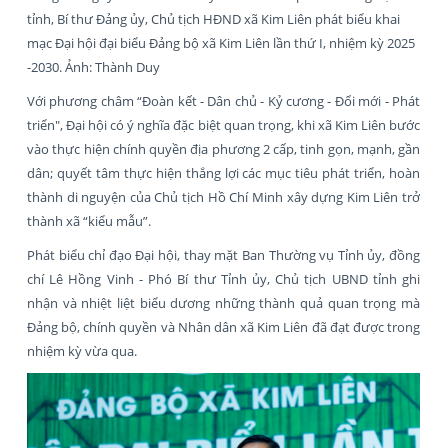
tỉnh, Bí thư Đảng ủy, Chủ tịch HĐND xã Kim Liên phát biểu khai
mạc Đại hội đại biểu Đảng bộ xã Kim Liên lần thứ I, nhiệm kỳ 2025
-2030. Ảnh: Thành Duy
Với phương châm “Đoàn kết - Dân chủ - Kỷ cương - Đổi mới - Phát
triển", Đại hội có ý nghĩa đặc biệt quan trọng, khi xã Kim Liên bước
vào thực hiện chính quyền địa phương 2 cấp, tinh gọn, mạnh, gần
dân; quyết tâm thực hiện thắng lợi các mục tiêu phát triển, hoàn
thành di nguyện của Chủ tịch Hồ Chí Minh xây dựng Kim Liên trở
thành xã “kiểu mẫu”.
Phát biểu chỉ đạo Đại hội, thay mặt Ban Thường vụ Tỉnh ủy, đồng
chí Lê Hồng Vinh - Phó Bí thư Tỉnh ủy, Chủ tịch UBND tỉnh ghi
nhận và nhiệt liệt biểu dương những thành quả quan trọng mà
Đảng bộ, chính quyền và Nhân dân xã Kim Liên đã đạt được trong
nhiệm kỳ vừa qua.