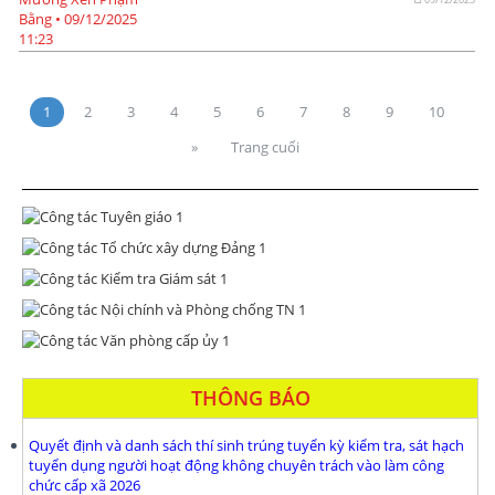
1
2
3
4
5
6
7
8
9
10
»
Trang cuối
THÔNG BÁO
Quyết định và danh sách thí sinh trúng tuyển kỳ kiểm tra, sát hạch
tuyển dụng người hoạt động không chuyên trách vào làm công
chức cấp xã 2026