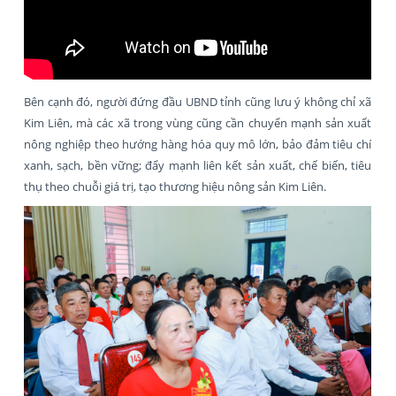
Bên cạnh đó, người đứng đầu UBND tỉnh cũng lưu ý không chỉ xã
Kim Liên, mà các xã trong vùng cũng cần chuyển mạnh sản xuất
nông nghiệp theo hướng hàng hóa quy mô lớn, bảo đảm tiêu chí
xanh, sạch, bền vững; đẩy mạnh liên kết sản xuất, chế biến, tiêu
thụ theo chuỗi giá trị, tạo thương hiệu nông sản Kim Liên.