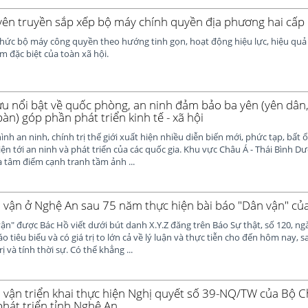
yên truyền sắp xếp bộ máy chính quyền địa phương hai cấp
 chức bộ máy công quyền theo hướng tinh gọn, hoạt động hiệu lực, hiệu qu
 đặc biệt của toàn xã hội.
u nổi bật về quốc phòng, an ninh đảm bảo ba yên (yên dân,
 bàn) góp phần phát triển kinh tế - xã hội
nh an ninh, chính trị thế giới xuất hiện nhiều diễn biến mới, phức tạp, bất 
iện tới an ninh và phát triển của các quốc gia. Khu vực Châu Á - Thái Bình 
à tâm điểm cạnh tranh tầm ảnh ...
 vận ở Nghệ An sau 75 năm thực hiện bài báo "Dân vận" củ
n" được Bác Hồ viết dưới bút danh X.Y.Z đăng trên Báo Sự thật, số 120, ng
o tiêu biểu và có giá trị to lớn cả về lý luận và thực tiễn cho đến hôm nay,
ị và tính thời sự. Có thể khẳng ...
 vận triển khai thực hiện Nghị quyết số 39-NQ/TW của Bộ Ch
phát triển tỉnh Nghệ An