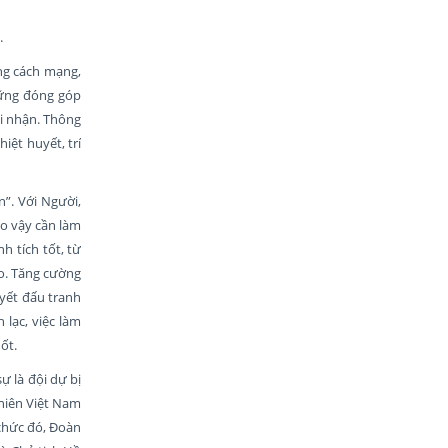
.
ng cách mạng,
hững đóng góp
hi nhận. Thông
iệt huyết, trí
”. Với Người,
Do vậy cần làm
h tích tốt, từ
eo. Tăng cường
uyết đấu tranh
 lạc, việc làm
ốt.
ự là đội dự bị
 niên Việt Nam
 chức đó, Đoàn