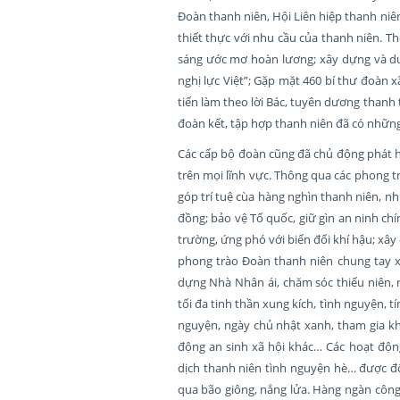
Đoàn thanh niên, Hội Liên hiệp thanh niê
thiết thực với nhu cầu của thanh niên. 
sáng ước mơ hoàn lương; xây dựng và duy
nghị lực Việt”; Gặp mặt 460 bí thư đoàn x
tiến làm theo lời Bác, tuyên dương thanh 
đoàn kết, tập hợp thanh niên đã có những
Các cấp bộ đoàn cũng đã chủ động phát h
trên mọi lĩnh vực. Thông qua các phong t
góp trí tuệ cùa hàng nghìn thanh niên, nh
đồng; bảo vệ Tổ quốc, giữ gìn an ninh chí
trường, ứng phó với biến đổi khí hậu; xâ
phong trào Đoàn thanh niên chung tay 
dựng Nhà Nhân ái, chăm sóc thiếu niên, 
tối đa tinh thần xung kích, tình nguyện, 
nguyện, ngày chủ nhật xanh, tham gia kh
động an sinh xã hội khác… Các hoạt động
dịch thanh niên tình nguyện hè… được đô
qua bão giông, nắng lửa. Hàng ngàn công 