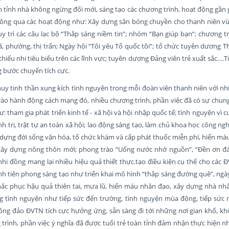
n tỉnh nhà không ngừng đổi mới, sáng tạo các chương trình, hoạt động gần 
Thông qua các hoạt động như: Xây dựng sân bóng chuyền cho thanh niên vù
 trì các câu lạc bộ “Thắp sáng niềm tin”; nhóm “Bạn giúp bạn”; chương tr
ã, phường, thị trấn; Ngày hội “Tôi yêu Tổ quốc tôi”; tổ chức tuyên dương T
thiếu nhi tiêu biểu trên các lĩnh vực; tuyên dương Đảng viên trẻ xuất sắc….T
 bước chuyển tích cực.
uy tinh thần xung kích tình nguyện trong mỗi đoàn viên thanh niên với nh
rào hành động cách mạng đó, nhiều chương trình, phần việc đã có sự chung
ư: tham gia phát triển kinh tế - xã hội và hội nhập quốc tế; tình nguyện vì 
nh trị, trật tự an toàn xã hội; lao động sáng tạo, làm chủ khoa học công ng
y dựng đời sống văn hóa, tổ chức khám và cấp phát thuốc miễn phí, hiến má
xây dựng nông thôn mới; phong trào “Uống nước nhớ nguồn”, “Đền ơn đá
nhi đồng mang lại nhiều hiệu quả thiết thực
.
tạo điều kiện cụ thể cho các 
tính tiên phong sáng tạo như triển khai mô hình “thắp sáng đường quê”, ngà
ắc phục hậu quả thiên tai, mưa lũ, hiến máu nhân đạo, xây dựng nhà nhân
 tình nguyện như tiếp sức đến trường, tình nguyện mùa đông, tiếp sức m
ng đảo ĐVTN tích cực hưởng ứng, sẵn sàng đi tới những nơi gian khổ, kh
trình, phần việc ý nghĩa đã được tuổi trẻ toàn tỉnh đảm nhận thực hiện n