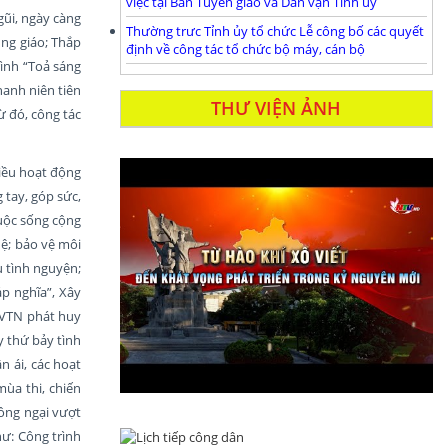
việc tại Ban Tuyên giáo và Dân vận Tỉnh ủy
gũi, ngày càng
Thường trưc Tỉnh ủy tổ chức Lễ công bố các quyết
ng giáo; Thắp
định về công tác tổ chức bộ máy, cán bộ
ình “Toả sáng
hanh niên tiên
THƯ VIỆN ẢNH
ừ đó, công tác
iều hoạt động
 tay, góp sức,
cuộc sống cộng
hệ; bảo vệ môi
u tình nguyện;
p nghĩa”, Xây
ĐVTN phát huy
y thứ bảy tình
 ái, các hoạt
ùa thi, chiến
ông ngại vượt
hư: Công trình