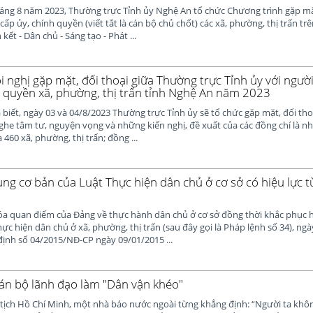
áng 8 năm 2023, Thường trực Tỉnh ủy Nghệ An tổ chức Chương trình gặp mặt
ấp ủy, chính quyền (viết tắt là cán bộ chủ chốt) các xã, phường, thị trấn trê
kết - Dân chủ - Sáng tạo - Phát ...
i nghị gặp mặt, đối thoại giữa Thường trực Tỉnh ủy với ngườ
h quyền xã, phường, thị trấn tỉnh Nghệ An năm 2023
biết, ngày 03 và 04/8/2023 Thường trực Tỉnh ủy sẽ tổ chức gặp mặt, đối tho
ghe tâm tư, nguyện vọng và những kiến nghị, đề xuất của các đồng chí là n
460 xã, phường, thị trấn; đồng ...
ng cơ bản của Luật Thực hiện dân chủ ở cơ sở có hiệu lực t
a quan điểm của Đảng về thực hành dân chủ ở cơ sở đồng thời khắc phục h
ực hiện dân chủ ở xã, phường, thị trấn (sau đây gọi là Pháp lệnh số 34), ngà
ịnh số 04/2015/NĐ-CP ngày 09/01/2015 ...
n bộ lãnh đạo làm "Dân vận khéo"
 tịch Hồ Chí Minh, một nhà báo nước ngoài từng khẳng định: “Người ta khôn