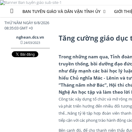
BAN TUYÊN GIÁO VÀ DÂN VẬN TỈNH ỦY
GIỚI THI
THỨ NĂM NGÀY 6/8/2026
08:35:04 GMT +0
Tăng cường giáo dục 
nghean.dcs.vn
24/03/2023
Trong những nam qua, Tỉnh đoàn 
truyền thống, bồi dưỡng đạo đức,
như đẩy mạnh các bài học lý luận
hiểu Chủ nghĩa Mác - Lênin và tư
“Tháng năm nhớ Bác”, Hội thi ch
Nghệ An học tập và làm theo lời 
Công tác xây dựng tổ chức và mở rộng mặ
và phát triển hướng đến nhiều đối tượng,
thế…Nâng tỷ lệ tập hợp đoàn viên thanh 
tiếp cận với các phong trào hành động cá
Bên cạnh đó, để cho thanh niên thấy đượ