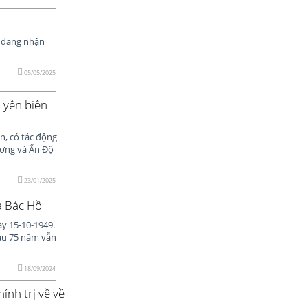
ả đang nhận
05/05/2025
 yên biên
ổn, có tác động
Dương và Ấn Độ
23/01/2025
a Bác Hồ
ày 15-10-1949.
 sau 75 năm vẫn
18/09/2024
ính trị về về