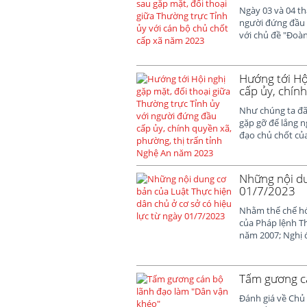
Ngày 03 và 04 th
người đứng đầu c
với chủ đề "Đoàn 
Hướng tới Hộ
cấp ủy, chín
Như chúng ta đã 
gặp gỡ để lắng n
đạo chủ chốt của 
Những nội du
01/7/2023
Nhằm thể chế hó
của Pháp lệnh Th
năm 2007; Nghị đ
Tấm gương cá
Đánh giá về Chủ