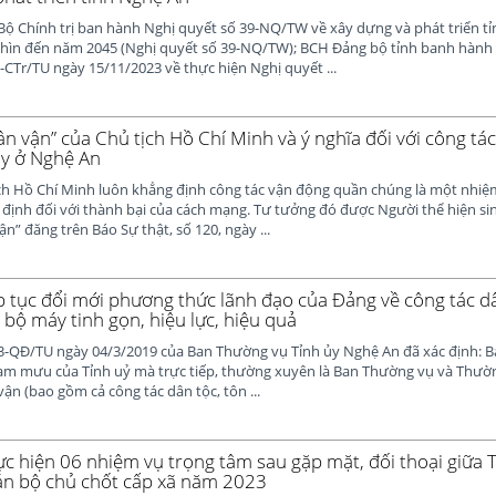
Bộ Chính trị ban hành Nghị quyết số 39-NQ/TW về xây dựng và phát triển t
hìn đến năm 2045 (Nghị quyết số 39-NQ/TW); BCH Đảng bộ tỉnh banh hành
CTr/TU ngày 15/11/2023 về thực hiện Nghị quyết ...
n vận” của Chủ tịch Hồ Chí Minh và ý nghĩa đối với công tá
y ở Nghệ An
ịch Hồ Chí Minh luôn khẳng định công tác vận động quần chúng là một nhiệm
 định đối với thành bại của cách mạng. Tư tưởng đó được Người thể hiện si
n” đăng trên Báo Sự thật, số 120, ngày ...
p tục đổi mới phương thức lãnh đạo của Đảng về công tác dâ
 bộ máy tinh gọn, hiệu lực, hiệu quả
3-QĐ/TU ngày 04/3/2019 của Ban Thường vụ Tỉnh ủy Nghệ An đã xác định: B
ham mưu của Tỉnh uỷ mà trực tiếp, thường xuyên là Ban Thường vụ và Thườn
vận (bao gồm cả công tác dân tộc, tôn ...
hực hiện 06 nhiệm vụ trọng tâm sau gặp mặt, đối thoại giữa 
cán bộ chủ chốt cấp xã năm 2023