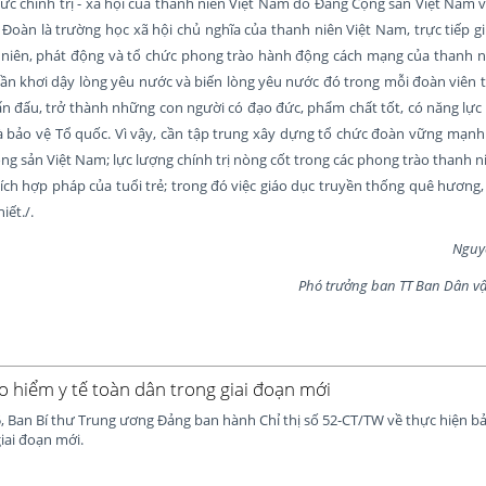
ức chính trị - xã hội của thanh niên Việt Nam do Đảng Cộng sản Việt Nam 
. Đoàn là trường học xã hội chủ nghĩa của thanh niên Việt Nam, trực tiếp 
niên, phát động và tổ chức phong trào hành động cách mạng của thanh niê
ần khơi dậy lòng yêu nước và biến lòng yêu nước đó trong mỗi đoàn viên 
n đấu, trở thành những con người có đạo đức, phẩm chất tốt, có năng lực 
bảo vệ Tổ quốc. Vì vậy, cần tập trung xây dựng tổ chức đoàn vững mạnh 
ộng sản Việt Nam; lực lượng chính trị nòng cốt trong các phong trào thanh n
i ích hợp pháp của tuổi trẻ; trong đó việc giáo dục truyền thống quê hương
iết./.
Nguyễn Mạn
Phó trưởng ban TT Ban Dân vận T
o hiểm y tế toàn dân trong giai đoạn mới
 Ban Bí thư Trung ương Đảng ban hành Chỉ thị số 52-CT/TW về thực hiện bả
iai đoạn mới.