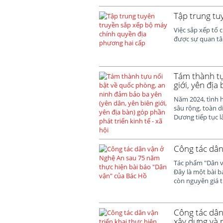
Tập trung tu
Việc sắp xếp tổ
được sự quan tâm
Tám thành tự
giới, yên địa
Năm 2024, tình hì
sâu rộng, toàn d
Dương tiếp tục l
Công tác dân
Tác phẩm "Dân vậ
Đây là một bài bá
còn nguyên giá tr
Công tác dân
xây dựng và 