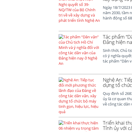
Ngày 18/7/2023 
năm 2030, tầm n
hành động số 68-
Tác phẩm “Dâ
Đảng hiện na
Sinh thời, Chủ t
có ý nghĩa quyết
tác phẩm “Dân vậ
Nghệ An: Tiế
dựng tổ chức
Quy định số 268
ủy là cơ quan t
về công tác dân 
Triển khai t
Tỉnh ủy với 