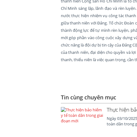
thanh niên Cộng sản Hồ Chí Minh là tổ ch
Chí Minh sáng lập, lãnh đạo và rèn luyện
nước thực hiện nhiệm vụ công tác thanh 
giữa thanh niên với Đảng. Tổ chức Đoàn c
thành động lực để tự mình rèn luyện, phấ
mới góp phần vào công cuộc xây dựng và 
chức năng là đội dự bị tin cậy của Đảng C
của thanh niên, đại diện cho quyền và lợ
thanh, thiếu niên là việc quan trọng, cần th
Tin cùng chuyên mục
Thực hiện bả
Ngày 03/10/2025,
toàn dân trong g