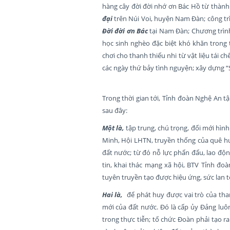
hàng cây đời đời nhớ ơn Bác Hồ từ thành
đại
trên Núi Voi, huyện Nam Đàn; công t
Đời đời ơn Bác
tại Nam Đàn; Chương trìn
học sinh nghèo đặc biệt khó khăn trong 
chơi cho thanh thiếu nhi từ vật liệu tái 
các ngày thứ bảy tình nguyện; xây dựng 
Trong thời gian tới, Tỉnh đoàn Nghệ An t
sau đây:
Một là,
tập trung, chú trọng, đổi mới hìn
Minh, Hội LHTN, truyền thống của quê hư
đất nước; từ đó nỗ lực phấn đấu, lao độn
tin, khai thác mạng xã hội, BTV Tỉnh đo
tuyên truyền tạo được hiệu ứng, sức lan 
Hai là,
để phát huy được vai trò của tha
mới của đất nước. Đó là cấp ủy Đảng luôn
trong thực tiễn; tổ chức Đoàn phải tạo r