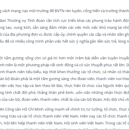
 cách mạng, tạo môi trường để ĐVTN rèn luyện, cống hiến và trường thành
an Thường vụ Tỉnh đoàn cần tích cực triển khai các phong trào hành độ
sáng tạo, xung kích, sẵn sàng đảm nhận các việc mới, việc khó mang lại n
 hội của địa phương đơn vị, được cấp ủy, chính quyền các cấp và nhân dân g
để có nhiều công trình phần việc hết sức ý nghĩa gắn liền sức trẻ, lòng nh
t tấm gương sống còn có giá trị hơn một trăm bài diễn văn tuyên truyền
anh niên là một phương pháp rất sinh động và có sức thuyết phục rất lớn. 
nh thanh niên tiêu biểu, kịp thời khen thưởng các tổ chức, cá nhân có thàn
cán bộ Đoàn phải là một tấm gương sáng cho đoàn viên, thanh niên noi th
hiện việc học tập và làm theo lời Bác, thực hiện Di chúc của Người. Kiên q
ang tính chất đối phó; thẳng thắn phê bình, uốn nắn những nhận thức lệch
 của cán bộ, đoàn viên, thanh niên, nhất là của cán bộ Đoàn, Hội, Đội chủ ch
n Cộng sản Hồ Chí Minh vững mạnh về chính trị, tư tưởng, tổ chức, thực s
 phong trào và các tổ chức thanh niên Việt Nam. Hiện nay các tổ chức thanh
 Hội liên hiệp thanh niên Việt Nam, Hội sinh viên Việt Nam. Trong các tổ