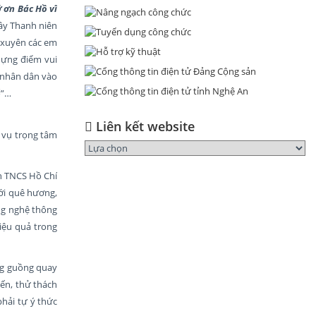
 ơn Bác Hồ vĩ
ây Thanh niên
 xuyên các em
dựng điểm vui
o nhân dân vào
ố”…
Liên kết website
m vụ trọng tâm
àn TNCS Hồ Chí
ới quê hương,
ông nghệ thông
iệu quả trong
ong guồng quay
iến, thử thách
phải tự ý thức