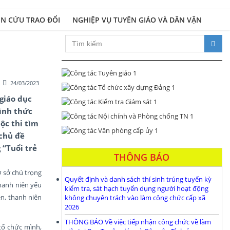
N CỨU TRAO ĐỔI
NGHIỆP VỤ TUYÊN GIÁO VÀ DÂN VẬN
Xây dựng Đảng bộ và hệ thống c
24/03/2023
giáo dục
hình thức
ộc thi tìm
 chủ đề
 “Tuổi trẻ
THÔNG BÁO
 sở chú trọng
Quyết định và danh sách thí sinh trúng tuyển kỳ
thanh niên yếu
kiểm tra, sát hạch tuyển dụng người hoạt động
n, thanh niên
không chuyên trách vào làm công chức cấp xã
2026
THÔNG BÁO Về việc tiếp nhận công chức về làm
tổ chức mình,