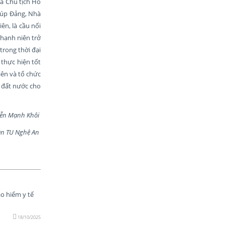
và Chủ tịch Hồ
giúp Đảng, Nhà
n, là cầu nối
thanh niên trở
trong thời đại
thực hiện tốt
iên và tổ chức
, đất nước cho
h Khôi
U Nghệ An
o hiểm y tế
18/10/2025