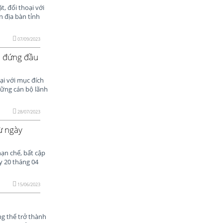
, đối thoại với
n địa bàn tỉnh
07/09/2023
i đứng đầu
ại với mục đích
hững cán bộ lãnh
28/07/2023
ừ ngày
ạn chế, bất cập
y 20 tháng 04
15/06/2023
g thể trở thành