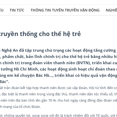
ỆU
TIN TỨC
THÔNG TIN TUYÊN TRUYỀN VẬN ĐỘNG
NGHIÊ
truyền thống cho thế hệ trẻ
Nghệ An đã tập trung chú trọng các hoạt động tăng cường 
 phẩm chất, bản lĩnh chính trị cho thế hệ trẻ bằng nhiều 
 chính trị trong đoàn viên thanh niên (ĐVTN), triển khai cu
 tưởng Hồ Chí Minh, các hoạt động sinh hoạt chi đoàn theo
úng em kể chuyện Bác Hồ…, triển khai có hiệu quả vận động
Bác”.
t trận đoàn kết tập hợp thanh niên được các cấp Đoàn, Hội từ tỉnh đến cơ
 đặc biệt là thanh niên trong vùng đặc thù, thanh niên dân tộc thiểu số, 
niên trên địa bàn tỉnh lên gần 70 %, thu hút ngày càng đông đảo đoàn viê
ch mạng của tổ chức Đoàn.
c những quyền lợi, song song với đó là trách nhiệm đối với Tổ quốc, với 