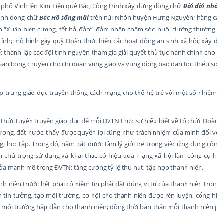
 phố Vinh lên Kim Liên quê Bác; Công trình xây dựng dòng chữ
Đời đời nhớ
rình dòng chữ
Bác Hồ sống mãi
trên núi Nhón huyện Hưng Nguyên; hàng c
h “Xuân biên cương, tết hải đảo”, đảm nhận chăm sóc, nuôi dưỡng thường
tỉnh; mô hình gây quỹ Đoàn thực hiện các hoạt động an sinh xã hội; xây 
chế; thành lập các đội tình nguyện tham gia giải quyết thủ tục hành chính ch
“Sân bóng chuyền cho chi đoàn vùng giáo và vùng đồng bào dân tộc thiểu s
ập trung giáo dục truyền thống cách mạng cho thế hệ trẻ với một số nhiệ
h thức tuyên truyền giáo dục để mỗi ĐVTN thực sự hiểu biết về tổ chức Đo
ơng, đất nước, thấy được quyền lợi cũng như trách nhiệm của mình đối v
g, học tập. Trong đó, nắm bắt được tâm lý giới trẻ trong việc ứng dụng c
àn chú trọng sử dụng và khai thác có hiệu quả mạng xã hội làm công cụ h
tỏa mạnh mẽ trong ĐVTN; tăng cường tỷ lệ thu hút, tập hợp thanh niên.
nh niên trước hết phải có niềm tin phải đặt đúng vị trí của thanh niên tr
 tin tưởng, tạo môi trường, cơ hội cho thanh niên được rèn luyện, cống h
a môi trường hấp dẫn cho thanh niên; đồng thời bản thân mỗi thanh niên 