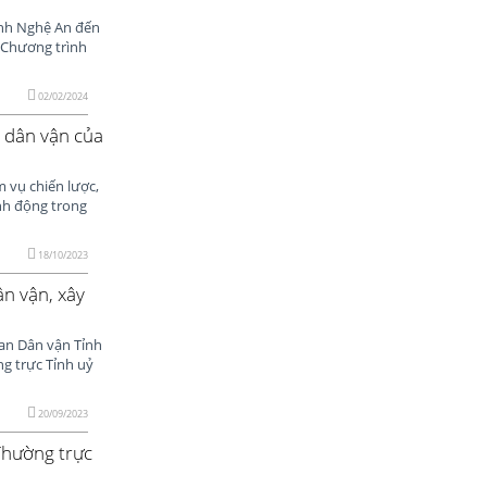
ỉnh Nghệ An đến
 Chương trình
02/02/2024
c dân vận của
 vụ chiến lược,
nh động trong
18/10/2023
n vận, xây
an Dân vận Tỉnh
g trực Tỉnh uỷ
20/09/2023
Thường trực