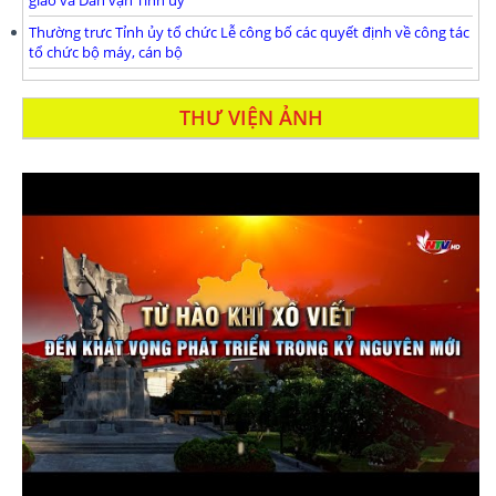
Thường trưc Tỉnh ủy tổ chức Lễ công bố các quyết định về công tác
tổ chức bộ máy, cán bộ
THƯ VIỆN ẢNH