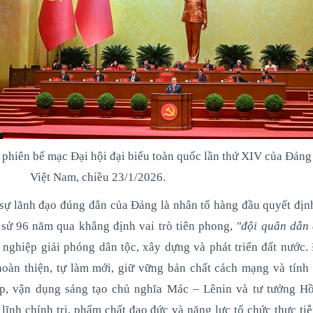
i phiên bế mạc Đại hội đại biểu toàn quốc lần thứ XIV của Đản
Việt Nam, chiều 23/1/2026.
à: sự lãnh đạo đúng đắn của Đảng là nhân tố hàng đầu quyết đị
 sử 96 năm qua khẳng định vai trò tiên phong,
"đội quân dẫn
nghiệp giải phóng dân tộc, xây dựng và phát triển đất nước
 hoàn thiện, tự làm mới, giữ vững bản chất cách mạng và tính 
p, vận dụng sáng tạo chủ nghĩa Mác – Lênin và tư tưởng H
lĩnh chính trị, phẩm chất đạo đức và năng lực tổ chức thực ti