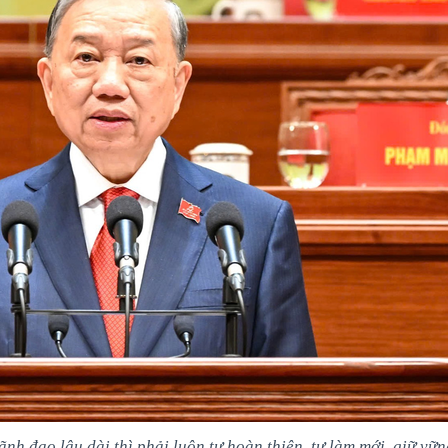
h đạo lâu dài thì phải luôn tự hoàn thiện, tự làm mới, giữ vữ