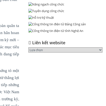
toàn quân ta
ần hân hoan
ệm kỳ mới –
Liên kết website
các mục tiêu
h đang tiếp
hứng tỏ một
từ thắng lợi
t tiếp những
ớc Việt Nam
 trường kỳ,