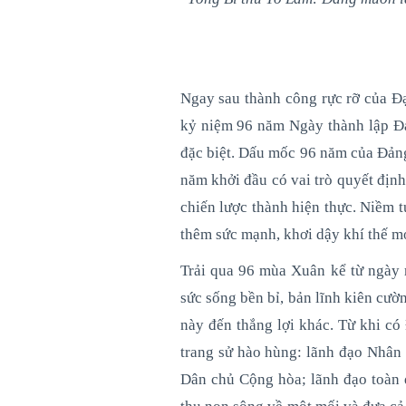
Ngay sau thành công rực rỡ của Đạ
kỷ niệm 96 năm Ngày thành lập Đả
đặc biệt. Dấu mốc 96 năm của Đảng
năm khởi đầu có vai trò quyết địn
chiến lược thành hiện thực. Niềm
thêm sức mạnh, khơi dậy khí thế mớ
Trải qua 96 mùa Xuân kể từ ngày 
sức sống bền bỉ, bản lĩnh kiên cườ
này đến thắng lợi khác. Từ khi có
trang sử hào hùng: lãnh đạo Nhân
Dân chủ Cộng hòa; lãnh đạo toàn 