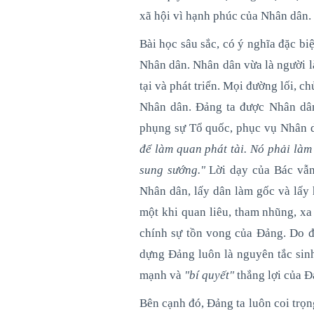
xã hội vì hạnh phúc của Nhân dân.
Bài học sâu sắc, có ý nghĩa đặc bi
Nhân dân. Nhân dân vừa là người l
tại và phát triển. Mọi đường lối, 
Nhân dân. Đảng ta được Nhân dân
phụng sự Tổ quốc, phục vụ Nhân 
để làm quan phát tài. Nó phải là
sung sướng."
Lời dạy của Bác vẫn 
Nhân dân, lấy dân làm gốc và lấy
một khi quan liêu, tham nhũng, xa
chính sự tồn vong của Đảng. Do đ
dựng Đảng luôn là nguyên tắc sinh
mạnh và
"bí quyết"
thắng lợi của Đ
Bên cạnh đó, Đảng ta luôn coi trọ