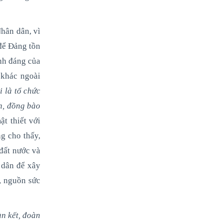
Nhân dân, vì
để Đảng tồn
ính đáng của
 khác ngoài
 là tổ chức
h, đồng bào
t thiết với
g cho thấy,
đất nước và
 dân để xây
, nguồn sức
n kết, đoàn