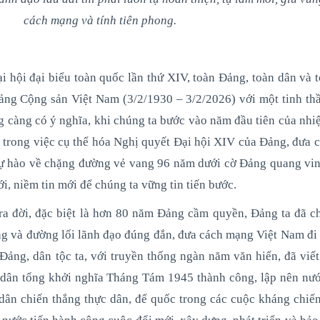
cách mạng và tính tiên phong.
i hội đại biểu toàn quốc lần thứ XIV, toàn Đảng, toàn dân và 
ng Cộng sản Việt Nam (3/2/1930 – 3/2/2026) với một tinh th
 càng có ý nghĩa, khi chúng ta bước vào năm đầu tiên của nhi
h trong việc cụ thể hóa Nghị quyết Đại hội XIV của Đảng, đưa 
 tự hào về chặng đường vẻ vang 96 năm dưới cờ Đảng quang vin
i, niềm tin mới để chúng ta vững tin tiến bước.
ra đời, đặc biệt là hơn 80 năm Đảng cầm quyền, Đảng ta đã c
ng và đường lối lãnh đạo đúng đắn, đưa cách mạng Việt Nam đi 
 Đảng, dân tộc ta, với truyền thống ngàn năm văn hiến, đã viế
 dân tổng khởi nghĩa Tháng Tám 1945 thành công, lập nên nư
dân chiến thắng thực dân, đế quốc trong các cuộc kháng chiến