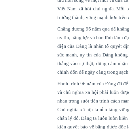
thu non sông về một mối và đưa cả
Việt Nam xã hội chủ nghĩa. Mỗi b
trưởng thành, vững mạnh hơn trên
Chặng đường 96 năm qua đã khẳng 
uy tín, năng lực và bản lĩnh lãnh 
diện của Đảng là nhân tố quyết đị
sức mạnh, uy tín của Đảng không 
thẳng vào sự thật, dũng cảm nhận
chỉnh đốn để ngày càng trong sạch
Hành trình 96 năm của Đảng đã để 
và chủ nghĩa xã hội phải luôn đượ
nhau trong suốt tiến trình cách mạ
Chủ nghĩa xã hội là nền tảng vữn
chân lý đó, Đảng ta luôn luôn kiê
kiên quyết bảo vệ bằng được độc l