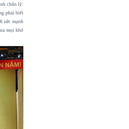
inh chân lý:
g phải biết
ới sức mạnh
qua mọi khó