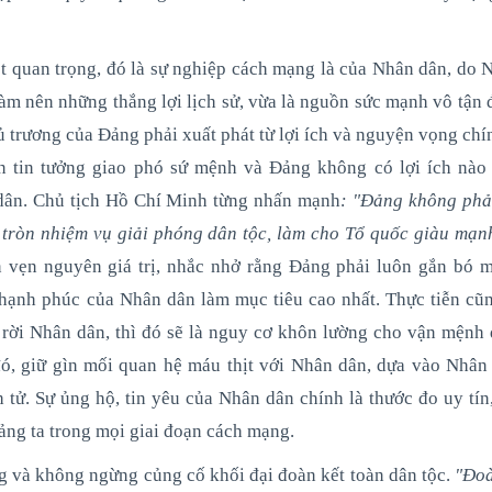
ệt quan trọng, đó là sự nghiệp cách mạng là của Nhân dân, do 
àm nên những thắng lợi lịch sử, vừa là nguồn sức mạnh vô tận 
chủ trương của Đảng phải xuất phát từ lợi ích và nguyện vọng ch
 tin tưởng giao phó sứ mệnh và Đảng không có lợi ích nào
dân. Chủ tịch Hồ Chí Minh từng nhấn mạnh
: "Đảng không phải
m tròn nhiệm vụ giải phóng dân tộc, làm cho Tổ quốc giàu mạn
vẹn nguyên giá trị, nhắc nhở rằng Đảng phải luôn gắn bó mậ
 hạnh phúc của Nhân dân làm mục tiêu cao nhất. Thực tiễn cũn
 rời Nhân dân, thì đó sẽ là nguy cơ khôn lường cho vận mệnh 
ó, giữ gìn mối quan hệ máu thịt với Nhân dân, dựa vào Nhân
 tử. Sự ủng hộ, tin yêu của Nhân dân chính là thước đo uy tín
ảng ta trong mọi giai đoạn cách mạng.
ng và không ngừng củng cố khối đại đoàn kết toàn dân tộc.
"Đoà