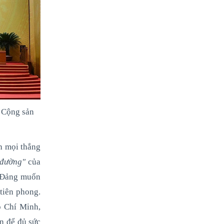
g Cộng sản
nh mọi thắng
 đường"
của
. Đảng muốn
tiên phong.
ồ Chí Minh,
ễn để đủ sức