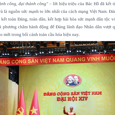
hành công, đại thành công"
– lời hiệu triệu của Bác Hồ đã kết t
và là nguồn sức mạnh to lớn nhất của cách mạng Việt Nam. Đản
 kết toàn Đảng, toàn dân, kết hợp hài hòa sức mạnh dân tộc v
a là phương châm hành động để Đảng lãnh đạo Nhân dân vượt 
o mới trong bối cảnh toàn cầu hóa hiện nay.