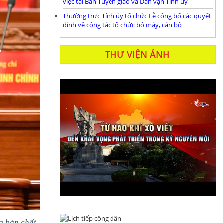
việc tại Ban Tuyên giáo và Dân vận Tỉnh ủy
Thường trưc Tỉnh ủy tổ chức Lễ công bố các quyết
định về công tác tổ chức bộ máy, cán bộ
THƯ VIỆN ẢNH
ng bản chất