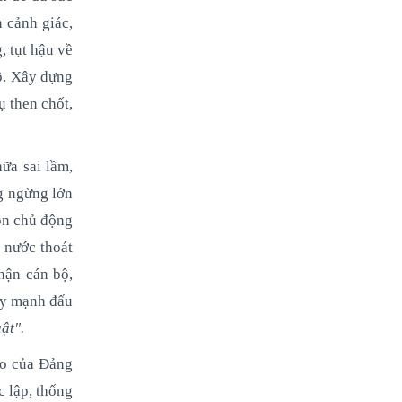
 cảnh giác,
, tụt hậu về
bộ. Xây dựng
ụ then chốt,
ữa sai lầm,
ng ngừng lớn
ôn chủ động
 nước thoát
hận cán bộ,
ẩy mạnh đấu
uật
".
ạo của Đảng
c lập, thống