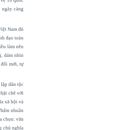
o vệ Tổ quốc
a ngày càng
Việt Nam đủ
ãnh đạo toàn
iều làm nên
ị, dám nhìn
đổi mới, tự
 lập dân tộc
chặt chẽ với
ĩa xã hội và
 Thấm nhuần
a chọn: vừa
g chủ nghĩa