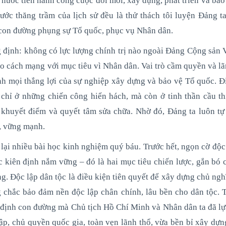
 nước tiến hành công cuộc đổi mới, xây dựng, phát triển và bả
ước thăng trầm của lịch sử đều là thử thách tôi luyện Đảng t
 con đường phụng sự Tổ quốc, phục vụ Nhân dân.
định: không có lực lượng chính trị nào ngoài Đảng Cộng sản 
đạo cách mạng với mục tiêu vì Nhân dân. Vai trò cầm quyền và l
nh mọi thắng lợi của sự nghiệp xây dựng và bảo vệ Tổ quốc. Đ
chỉ ở những chiến công hiển hách, mà còn ở tinh thần cầu th
 khuyết điểm và quyết tâm sửa chữa. Nhờ đó, Đảng ta luôn tự 
, vững mạnh.
lại nhiều bài học kinh nghiệm quý báu. Trước hết, ngọn cờ độc
c kiên định nắm vững – đó là hai mục tiêu chiến lược, gắn bó 
ng. Độc lập dân tộc là điều kiện tiên quyết để xây dựng chủ ngh
g chắc bảo đảm nền độc lập chân chính, lâu bền cho dân tộc.
n định con đường mà Chủ tịch Hồ Chí Minh và Nhân dân ta đã lự
ập, chủ quyền quốc gia, toàn vẹn lãnh thổ, vừa bền bỉ xây dựn