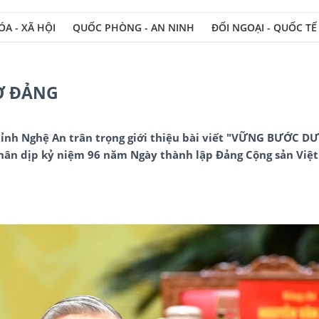
A - XÃ HỘI
QUỐC PHÒNG - AN NINH
ĐỐI NGOẠI - QUỐC TẾ
Ờ ĐẢNG
tỉnh Nghệ An trân trọng giới thiệu bài viết "VỮNG BƯỚC D
hân dịp kỷ niệm 96 năm Ngày thành lập Đảng Cộng sản Việ