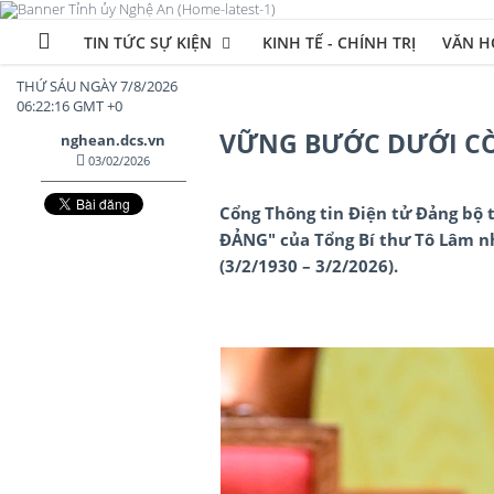
TIN TỨC SỰ KIỆN
KINH TẾ - CHÍNH TRỊ
VĂN HÓ
THỨ SÁU NGÀY 7/8/2026
06:22:17 GMT +0
VỮNG BƯỚC DƯỚI C
nghean.dcs.vn
03/02/2026
Cổng Thông tin Điện tử Đảng bộ 
ĐẢNG" của Tổng Bí thư Tô Lâm n
(3/2/1930 – 3/2/2026).