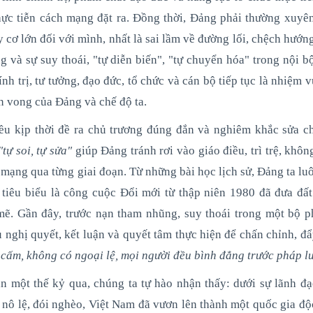
hực tiễn cách mạng đặt ra. Đồng thời, Đảng phải thường xuyên
ơ lớn đối với mình, nhất là sai lầm về đường lối, chệch hướng
g và sự suy thoái, "tự diễn biến", "tự chuyển hóa" trong nội 
h trị, tư tưởng, đạo đức, tổ chức và cán bộ tiếp tục là nhiệm v
ồn vong của Đảng và chế độ ta.
ều kịp thời đề ra chủ trương đúng đắn và nghiêm khắc sửa ch
"tự soi, tự sửa"
giúp Đảng tránh rơi vào giáo điều, trì trệ, khô
mạng qua từng giai đoạn. Từ những bài học lịch sử, Đảng ta lu
 tiêu biểu là công cuộc Đổi mới từ thập niên 1980 đã đưa đất
ẽ. Gần đây, trước nạn tham nhũng, suy thoái trong một bộ p
 nghị quyết, kết luận và quyết tâm thực hiện để chấn chỉnh, đ
cấm, không có ngoại lệ
, mọi người đều bình đẳng trước pháp l
n một thế kỷ qua, chúng ta tự hào nhận thấy: dưới sự lãnh đ
 nô lệ, đói nghèo, Việt Nam đã vươn lên thành một quốc gia độ