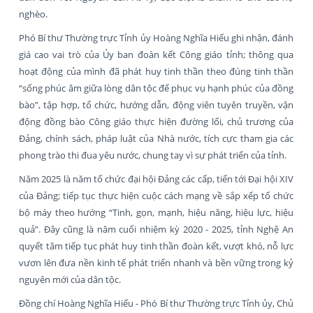
nghèo.
Phó Bí thư Thường trực Tỉnh ủy Hoàng Nghĩa Hiếu ghi nhận, đánh
giá cao vai trò của Ủy ban đoàn kết Công giáo tỉnh; thông qua
hoạt động của mình đã phát huy tinh thần theo đúng tinh thần
“sống phúc âm giữa lòng dân tộc để phục vụ hạnh phúc của đồng
bào”, tập hợp, tổ chức, hướng dẫn, động viên tuyên truyền, vận
động đồng bào Công giáo thực hiện đường lối, chủ trương của
Đảng, chính sách, pháp luật của Nhà nước, tích cực tham gia các
phong trào thi đua yêu nước, chung tay vì sự phát triển của tỉnh.
Năm 2025 là năm tổ chức đại hội Đảng các cấp, tiến tới Đại hội XIV
của Đảng; tiếp tục thực hiện cuộc cách mạng về sắp xếp tổ chức
bộ máy theo hướng “Tinh, gọn, mạnh, hiệu năng, hiệu lực, hiệu
quả”. Đây cũng là năm cuối nhiệm kỳ 2020 - 2025, tỉnh Nghệ An
quyết tâm tiếp tục phát huy tinh thần đoàn kết, vượt khó, nỗ lực
vươn lên đưa nền kinh tế phát triển nhanh và bền vững trong kỷ
nguyên mới của dân tộc.
Đồng chí Hoàng Nghĩa Hiếu - Phó Bí thư Thường trực Tỉnh ủy, Chủ