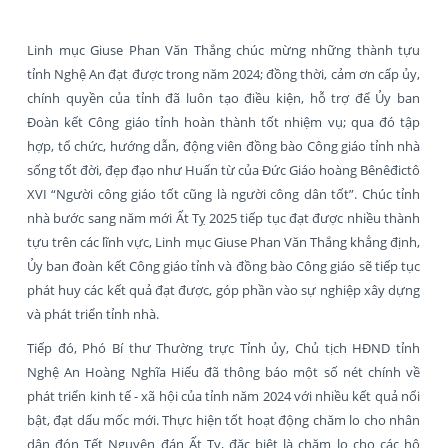
Linh mục Giuse Phan Văn Thắng chúc mừng những thành tựu
tỉnh Nghệ An đạt được trong năm 2024; đồng thời, cảm ơn cấp ủy,
chính quyền của tỉnh đã luôn tạo điều kiện, hỗ trợ để Ủy ban
Đoàn kết Công giáo tỉnh hoàn thành tốt nhiệm vụ; qua đó tập
hợp, tổ chức, hướng dẫn, động viên đồng bào Công giáo tỉnh nhà
sống tốt đời, đẹp đạo như Huấn từ của Đức Giáo hoàng Bênêđictô
XVI “Người công giáo tốt cũng là người công dân tốt”. Chúc tỉnh
nhà bước sang năm mới Ất Tỵ 2025 tiếp tục đạt được nhiều thành
tựu trên các lĩnh vực, Linh mục Giuse Phan Văn Thắng khẳng định,
Ủy ban đoàn kết Công giáo tỉnh và đồng bào Công giáo sẽ tiếp tục
phát huy các kết quả đạt được, góp phần vào sự nghiệp xây dựng
và phát triển tỉnh nhà.
Tiếp đó, Phó Bí thư Thường trực Tỉnh ủy, Chủ tịch HĐND tỉnh
Nghệ An Hoàng Nghĩa Hiếu đã thông báo một số nét chính về
phát triển kinh tế - xã hội của tỉnh năm 2024 với nhiều kết quả nổi
bật, đạt dấu mốc mới. Thực hiện tốt hoạt động chăm lo cho nhân
dân đón Tết Nguyên đán Ất Tỵ, đặc biệt là chăm lo cho các hộ