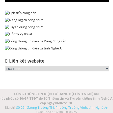
Liên kết website
CỔNG THÔNG TIN ĐIỆN TỬ ĐẢNG BỘ TỈNH NGHỆ AN
iấy phép số 10/GP-TTĐT do Sở Thông tin và Truyền thông tỉnh Nghệ 
cấp ngày 06/02/2020.
Địa chỉ:
Số 26 - đường Trường Thi, Phường Trường Vinh, tỉnh Nghệ An
Điện Thoại: (0238) 3 834976