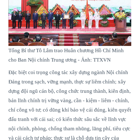
Tổng Bí thư Tô Lâm trao Huân chương Hồ Chí Minh
cho Ban Nội chính Trung ương - Ảnh: TTXVN
Đặc biệt coi trọng công tác xây dựng ngành Nội chính
Đảng trong sạch, vững mạnh, thực sự liêm chính; xây
dựng đội ngũ cán bộ, công chức trung thành, kiên định,
bản lĩnh chính trị vững vàng, cần - kiệm - liêm - chính,
chí công vô tư; có dũng khí bảo vệ cái đúng, kiên quyết
đấu tranh với cái sai; có kiến thức sâu sắc về lĩnh vực
nội chính, phòng, chống tham nhũng, lãng phí, tiêu cực
và cải cách tư pháp; thực sự là chỗ dựa tin cậy của