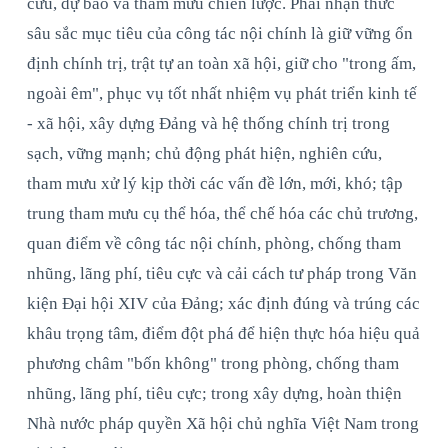
cứu, dự báo và tham mưu chiến lược. Phải nhận thức
sâu sắc mục tiêu của công tác nội chính là giữ vững ổn
định chính trị, trật tự an toàn xã hội, giữ cho "trong ấm,
ngoài êm", phục vụ tốt nhất nhiệm vụ phát triển kinh tế
- xã hội, xây dựng Đảng và hệ thống chính trị trong
sạch, vững mạnh; chủ động phát hiện, nghiên cứu,
tham mưu xử lý kịp thời các vấn đề lớn, mới, khó; tập
trung tham mưu cụ thể hóa, thể chế hóa các chủ trương,
quan điểm về công tác nội chính, phòng, chống tham
nhũng, lãng phí, tiêu cực và cải cách tư pháp trong Văn
kiện Đại hội XIV của Đảng; xác định đúng và trúng các
khâu trọng tâm, điểm đột phá để hiện thực hóa hiệu quả
phương châm "bốn không" trong phòng, chống tham
nhũng, lãng phí, tiêu cực; trong xây dựng, hoàn thiện
Nhà nước pháp quyền Xã hội chủ nghĩa Việt Nam trong