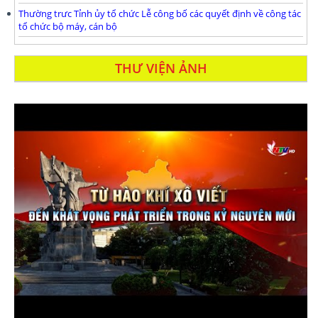
Thường trưc Tỉnh ủy tổ chức Lễ công bố các quyết định về công tác
tổ chức bộ máy, cán bộ
THƯ VIỆN ẢNH