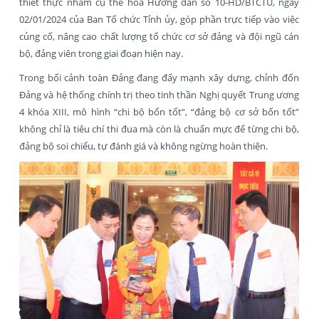
thiết thực nhằm cụ thể hóa Hướng dẫn số 10-HD/BTCTU, ngày
02/01/2024 của Ban Tổ chức Tỉnh ủy, góp phần trực tiếp vào việc
củng cố, nâng cao chất lượng tổ chức cơ sở đảng và đội ngũ cán
bộ, đảng viên trong giai đoạn hiện nay.
Trong bối cảnh toàn Đảng đang đẩy mạnh xây dựng, chỉnh đốn
Đảng và hệ thống chính trị theo tinh thần Nghị quyết Trung ương
4 khóa XIII, mô hình “chi bộ bốn tốt”, “đảng bộ cơ sở bốn tốt”
không chỉ là tiêu chí thi đua mà còn là chuẩn mực để từng chi bộ,
đảng bộ soi chiếu, tự đánh giá và không ngừng hoàn thiện.