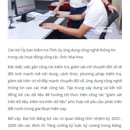
Cán bộ Ủy ban Kiểm tra Tỉnh ủy ứng dụng công nghệ thông tin
trong các hoạt động công tác. Ảnh: Mai Hoa
Đặc biệt, việc gắn công tác kiểm tra, giám sát với chuyển đổi số sẽ
đổi mới mạnh mẽ nội dung, cách thức, phương pháp kiểm tra,
giám sát trên cơ sở đẩy mạnh chuyển đổi số, ứng dụng công nghệ
thông tin vào các mặt công tác. Tập trung xây dựng và kết nối
đồng bộ các dữ liệu để hướng tới thực hiện công tác “giám sát
trên dữ liệu, kiểm tra trên dữ liệu” phù hợp với yêu cầu phát triển
đất nước trong giai đoạn hiện nay.
Bởi vậy, Đại hội Đảng bộ các cơ quan Đảng tỉnh nhiệm kỳ 2025 -
2030 cần xác định rõ: Tăng cường kỷ luật, kỷ cương trong Đảng,