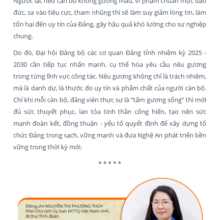
Ngược lại, nếu cán bộ không gương mẫu, vi phạm chuẩn mực đạo
đức, sa vào tiêu cực, tham nhũng thì sẽ làm suy giảm lòng tin, làm
tổn hại đến uy tín của Đảng, gây hậu quả khó lường cho sự nghiệp
chung.
Do đó, Đại hội Đảng bộ các cơ quan Đảng tỉnh nhiệm kỳ 2025 -
2030 cần tiếp tục nhấn mạnh, cụ thể hóa yêu cầu nêu gương
trong từng lĩnh vực công tác. Nêu gương không chỉ là trách nhiệm,
mà là danh dự, là thước đo uy tín và phẩm chất của người cán bộ.
Chỉ khi mỗi cán bộ, đảng viên thực sự là “tấm gương sống” thì mới
đủ sức thuyết phục, lan tỏa tinh thần cống hiến, tạo nên sức
mạnh đoàn kết, đồng thuận - yếu tố quyết định để xây dựng tổ
chức Đảng trong sạch, vững mạnh và đưa Nghệ An phát triển bền
vững trong thời kỳ mới.
* * * * *