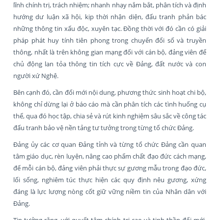
lĩnh chính trị, trách nhiệm; nhanh nhạy nắm bắt, phân tích và định
hướng dư luận xã hội, kịp thời nhận diện, đấu tranh phản bác
những thông tin xấu độc, xuyên tạc. Đồng thời với đó cần có giải
pháp phát huy tính tiên phong trong chuyển đổi số và truyền
thông, nhất là trên không gian mạng đối với cán bộ, đảng viên để
chủ động lan tỏa thông tin tích cực về Đảng, đất nước và con
người xứ Nghệ.
Bên cạnh đó, cần đổi mới nội dung, phương thức sinh hoạt chi bộ,
không chỉ dừng lại ở báo cáo mà cần phân tích các tình huống cụ
thể, qua đó học tập, chia sẻ và rút kinh nghiệm sâu sắc về công tác
đấu tranh bảo vệ nền tảng tư tưởng trong từng tổ chức Đảng.
Đảng ủy các cơ quan Đảng tỉnh và từng tổ chức Đảng cần quan
tâm giáo dục, rèn luyện, nâng cao phẩm chất đạo đức cách mạng,
để mỗi cán bộ, đảng viên phải thực sự gương mẫu trong đạo đức,
lối sống, nghiêm túc thực hiện các quy định nêu gương, xứng
đáng là lực lượng nòng cốt giữ vững niềm tin của Nhân dân với
Đảng.