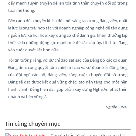
đẩy mạnh tuyên truyền để lan tỏa tinh thần chuyển đổi số trong
toàn hệ thống.
Bên cạnh đó, khuyến khích đổi mới sáng tạo trong đảng viên, nhất
là lực lượng trẻ; hợp tác với doanh nghiệp công nghệ để tận dụng
nguồn lực xã hội hóa; xây dựng cơ chế đánh giá, khen thưởng kịp
thời sẽ là những động lực mạnh mẽ để các cấp ủy, tổ chức đảng
vào cuộc quyết liệt hơn nữa.
Tôi tin tưởng rằng, với sự chỉ đạo sát sao của Đảng bộ các cơ quan
Đảng tỉnh, cùng quyết tâm chính trị cao và sự đoàn kết đồng lòng
của đội ngũ cán bộ, đảng viên, công cuộc chuyển đổi số trong
Đảng sẽ đạt được kết quả vững chắc, tạo nền tảng cho một nền
hành chính Đảng hiện đại, góp phần xây dựng Nghệ An phát triển
nhanh và bền vững./.
Nguồn: BNA
Tin cùng chuyên mục
Chuyển biến rõ nét trong nâng cao chất