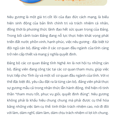
Nêu gương là một giá trị cốt lõi của đạo đức cách mạng, là biểu
hiện sinh động của bản lĩnh chính trị và trách nhiệm cá nhân,
đồng thời là phương thức lãnh đạo hết sức quan trọng của Đảng.
Trong bối cảnh toàn Đảng đang nỗ lực thực hiện khát vọng phát
triển đất nước phồn vinh, hạnh phúc, việc nêu gương - đặc biệt từ
đội ngũ cán bộ, đảng viên ở các cơ quan đầu ngành của tỉnh càng
trở nên cấp thiết và mang ý nghĩa quyết định.
Đảng bộ các cơ quan Đảng tỉnh Nghệ An là nơi hội tụ những cán
bộ, đảng viên đang công tác tại các cơ quan tham mưu, giúp việc
trực tiếp cho Tỉnh ủy và một số cơ quan đầu ngành của tỉnh. Với vị
thế đặc biệt đó, yêu cầu đặt ra là từng cán bộ, đảng viên phải thực
sự gương mẫu cả trong nhận thức lẫn hành động, thể hiện rõ tinh
thần “tham mưu tốt, phục vụ giỏi, quyết định đúng”. Nêu gương
không phải là khẩu hiệu chung chung mà phải được cụ thể hóa
bằng những việc làm cụ thể: tinh thần trách nhiệm cao, nói đi đôi
với làm, dám nghĩ, dám làm, dám chịu trách nhiệm vì lợi ích chung.