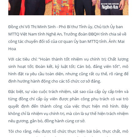
Đồng chí Võ Thị Minh Sinh - Phó Bí thư Tỉnh ủy, Chủ tịch Ủy ban
MTTQ Việt Nam tỉnh Nghệ An, Trưởng đoàn ĐBQH tỉnh chia sẻ về
công tác chuyển đổi số của cơ quan Ủy ban MTTQ tỉnh. Ảnh: Mai
Hoa
Với các tiêu chí: “Hoàn thành tốt nhiệm vụ chính trị; Chất lượng
sinh hoạt tốt; Đoàn kết, kỷ luật tốt; Cán bộ, đảng viên tốt”, mô
hình đặt ra yêu cầu toàn diện, nhưng cũng rất cụ thể, rõ ràng để
định hướng hành động cho các tổ chức cơ sở đảng.
Đặc biệt, sự vào cuộc trách nhiệm, sát sao của cấp ủy cấp trên và
từng đồng chí cấp ủy viên được phân công phụ trách có vai trò
quyết định đến thành công của việc thực hiện mô hình. Đây
không chỉ là nhiệm vụ chính trị, mà còn là sự thể hiện trách nhiệm
nêu gương, gắn bó, đồng hành cùng cơ sở.
Tôi cho rằng, nếu được tổ chức thực hiện bài bản, thực chất, mô