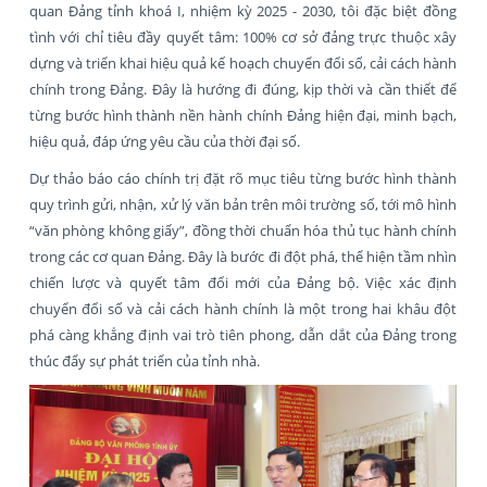
quan Đảng tỉnh khoá I, nhiệm kỳ 2025 - 2030, tôi đặc biệt đồng
tình với chỉ tiêu đầy quyết tâm: 100% cơ sở đảng trực thuộc xây
dựng và triển khai hiệu quả kế hoạch chuyển đổi số, cải cách hành
chính trong Đảng. Đây là hướng đi đúng, kịp thời và cần thiết để
từng bước hình thành nền hành chính Đảng hiện đại, minh bạch,
hiệu quả, đáp ứng yêu cầu của thời đại số.
Dự thảo báo cáo chính trị đặt rõ mục tiêu từng bước hình thành
quy trình gửi, nhận, xử lý văn bản trên môi trường số, tới mô hình
“văn phòng không giấy”, đồng thời chuẩn hóa thủ tục hành chính
trong các cơ quan Đảng. Đây là bước đi đột phá, thể hiện tầm nhìn
chiến lược và quyết tâm đổi mới của Đảng bộ. Việc xác định
chuyển đổi số và cải cách hành chính là một trong hai khâu đột
phá càng khẳng định vai trò tiên phong, dẫn dắt của Đảng trong
thúc đẩy sự phát triển của tỉnh nhà.