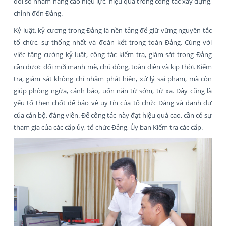
đổi số nhằm nâng cao hiệu lực, hiệu quả trong công tác xây dựng,
chỉnh đốn Đảng.
Kỷ luật, kỷ cương trong Đảng là nền tảng để giữ vững nguyên tắc
tổ chức, sự thống nhất và đoàn kết trong toàn Đảng. Cùng với
việc tăng cường kỷ luật, công tác kiểm tra, giám sát trong Đảng
cần được đổi mới mạnh mẽ, chủ động, toàn diện và kịp thời. Kiểm
tra, giám sát không chỉ nhằm phát hiện, xử lý sai phạm, mà còn
giúp phòng ngừa, cảnh báo, uốn nắn từ sớm, từ xa. Đây cũng là
yếu tố then chốt để bảo vệ uy tín của tổ chức Đảng và danh dự
của cán bộ, đảng viên. Để công tác này đạt hiệu quả cao, cần có sự
tham gia của các cấp ủy, tổ chức Đảng, Ủy ban Kiểm tra các cấp.