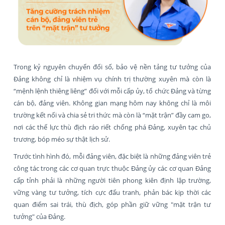
Trong kỷ nguyên chuyển đổi số, bảo vệ nền tảng tư tưởng của
Đảng không chỉ là nhiệm vụ chính trị thường xuyên mà còn là
“mệnh lệnh thiêng liêng” đối với mỗi cấp ủy, tổ chức Đảng và từng
cán bộ, đảng viên. Không gian mạng hôm nay không chỉ là môi
trường kết nối và chia sẻ tri thức mà còn là “mặt trận” đầy cam go,
nơi các thế lực thù địch ráo riết chống phá Đảng, xuyên tạc chủ
trương, bóp méo sự thật lịch sử.
Trước tình hình đó, mỗi đảng viên, đặc biệt là những đảng viên trẻ
công tác trong các cơ quan trực thuộc Đảng ủy các cơ quan Đảng
cấp tỉnh phải là những người tiên phong kiên định lập trường,
vững vàng tư tưởng, tích cực đấu tranh, phản bác kịp thời các
quan điểm sai trái, thù địch, góp phần giữ vững "mặt trận tư
tưởng" của Đảng.