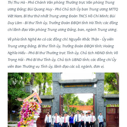
Thị Thu Hà - Phó Chánh Văn phòng Thường trực Văn phòng Trung
ương Đảng; Bùi Quang Huy - Phó Chủ tịch Ủy ban Trung ương MTTQ
Việt Nam, Bí thư thứ nhất Trung ương Đoàn TNCS Hồ Chí Minh; Bùi
Duy Lâm - Bí thư Tỉnh ủy, Trưởng Đoàn ĐBQH tỉnh Hà Tĩnh; các đồng
chí lãnh đạo Văn phòng Trung ương Đảng, ban, ngành Trung ương.
Về phía tỉnh Nghệ An có các đồng chí: Nguyễn Khắc Thận - Ủy viên
Trung ương Đảng, Bí thư Tỉnh ủy, Trưởng Đoàn ĐBQH tỉnh; Hoàng
Nghĩa Hiếu - Phó Bí thư Thường trực Tỉnh ủy, Chủ tịch HĐND tỉnh; Võ
Trọng Hải - Phó Bí thư Tỉnh ủy, Chủ tịch UBND tỉnh; các đồng chí Ủy
viên Ban Thường vụ Tỉnh ủy, lãnh đạo các sở, ngành, đơn vị.