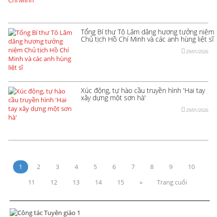
Tổng Bí thư Tô Lâm dâng hương tưởng niệm
Chủ tịch Hồ Chí Minh và các anh hùng liệt sĩ
29/01/2026
Xúc động, tự hào cầu truyền hình 'Hai tay
xây dựng một sơn hà'
29/01/2026
1
2
3
4
5
6
7
8
9
10
11
12
13
14
15
»
Trang cuối