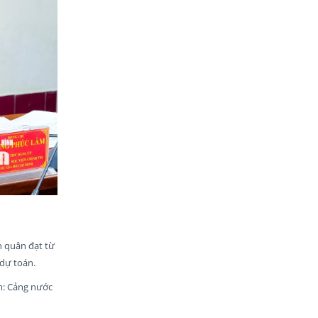
h quân đạt từ
 dự toán.
m: Cảng nước