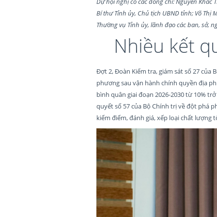
Dự hội nghị có các đồng chí: Nguyễn Khắc T
Bí thư Tỉnh ủy, Chủ tịch UBND tỉnh; Võ Thị 
Thường vụ Tỉnh ủy, lãnh đạo các ban, sở, n
Nhiều kết qu
Đợt 2, Đoàn Kiểm tra, giám sát số 27 của B
phương sau vận hành chính quyền địa phư
bình quân giai đoạn 2026-2030 từ 10% trở 
quyết số 57 của Bộ Chính trị về đột phá ph
kiểm điểm, đánh giá, xếp loại chất lượng t