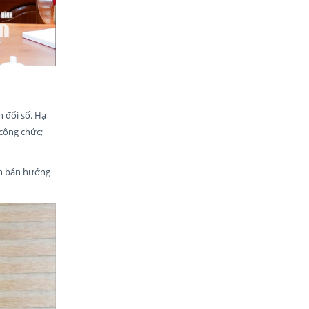
n đổi số. Hạ
 công chức;
ăn bản hướng