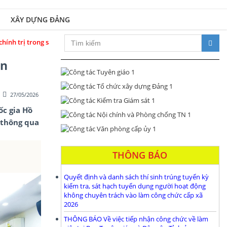
XÂY DỰNG ĐẢNG
h, vững mạnh; đổi mới toàn diện, phát triển đột phá, phấn đấu đưa Nghệ A
an
27/05/2026
ốc gia Hồ
ị thông qua
THÔNG BÁO
Quyết định và danh sách thí sinh trúng tuyển kỳ
kiểm tra, sát hạch tuyển dụng người hoạt động
không chuyên trách vào làm công chức cấp xã
2026
THÔNG BÁO Về việc tiếp nhận công chức về làm