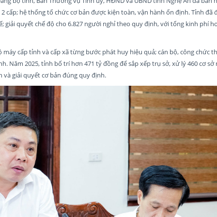
Đảng bộ tỉnh, Ban Thường vụ Tỉnh ủy, HĐND và UBND tỉnh Nghệ An đã ban 
 2 cấp; hệ thống tổ chức cơ bản được kiện toàn, vận hành ổn định. Tỉnh đã
; giải quyết chế độ cho 6.827 người nghỉ theo quy định, với tổng kinh phí hơ
ộ máy cấp tỉnh và cấp xã từng bước phát huy hiệu quả; cán bộ, công chức th
ính. Năm 2025, tỉnh bố trí hơn 471 tỷ đồng để sắp xếp trụ sở, xử lý 460 cơ sở
 và giải quyết cơ bản đúng quy định.