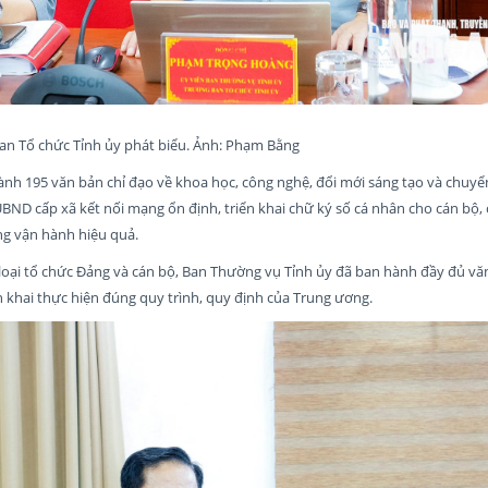
n Tổ chức Tỉnh ủy phát biểu. Ảnh: Phạm Bằng
hành 195 văn bản chỉ đạo về khoa học, công nghệ, đổi mới sáng tạo và chuyể
ND cấp xã kết nối mạng ổn định, triển khai chữ ký số cá nhân cho cán bộ,
ng vận hành hiệu quả.
p loại tổ chức Đảng và cán bộ, Ban Thường vụ Tỉnh ủy đã ban hành đầy đủ v
n khai thực hiện đúng quy trình, quy định của Trung ương.