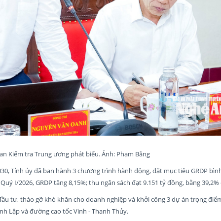
an Kiểm tra Trung ương phát biểu. Ảnh: Phạm Bằng
030, Tỉnh ủy đã ban hành 3 chương trình hành động, đặt mục tiêu GRDP bìn
 Quý I/2026, GRDP tăng 8,15%; thu ngân sách đạt 9.151 tỷ đồng, bằng 39,2%
 đầu tư, tháo gỡ khó khăn cho doanh nghiệp và khởi công 3 dự án trọng điể
h Lập và đường cao tốc Vinh - Thanh Thủy.