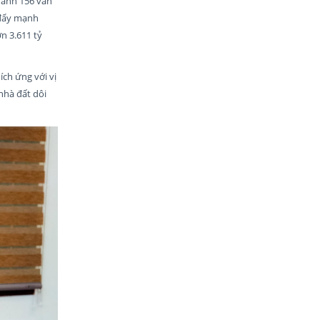
hành 156 văn
 đẩy mạnh
n 3.611 tỷ
ích ứng với vị
 nhà đất dôi