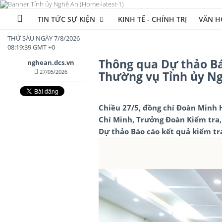
TIN TỨC SỰ KIỆN
KINH TẾ - CHÍNH TRỊ
VĂN HÓ
THỨ SÁU NGÀY 7/8/2026
08:19:41 GMT +0
Thông qua Dự thảo Báo
nghean.dcs.vn
27/05/2026
Thường vụ Tỉnh ủy N
Chiều 27/5, đồng chí Đoàn Minh H
Chí Minh, Trưởng Đoàn Kiểm tra, 
Dự thảo Báo cáo kết quả kiểm tra