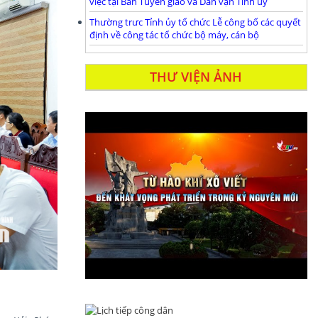
việc tại Ban Tuyên giáo và Dân vận Tỉnh ủy
Thường trưc Tỉnh ủy tổ chức Lễ công bố các quyết
định về công tác tổ chức bộ máy, cán bộ
THƯ VIỆN ẢNH