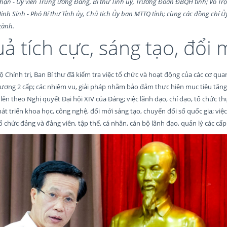
hận - Ủy viên Trung ương Đảng, Bí thư Tỉnh ủy, Trưởng Đoàn ĐBQH tỉnh; Võ Trọ
Minh Sinh - Phó Bí thư Tỉnh ủy, Chủ tịch Ủy ban MTTQ tỉnh; cùng các đồng chí Ủ
gành.
ả tích cực, sáng tạo, đổi 
ộ Chính trị, Ban Bí thư đã kiểm tra việc tổ chức và hoạt động của các cơ quan
ơng 2 cấp; các nhiệm vụ, giải pháp nhằm bảo đảm thực hiện mục tiêu tăn
lên theo Nghị quyết Đại hội XIV của Đảng; việc lãnh đạo, chỉ đạo, tổ chức th
át triển khoa học, công nghệ, đổi mới sáng tạo, chuyển đổi số quốc gia; việ
ổ chức đảng và đảng viên, tập thể, cá nhân, cán bộ lãnh đạo, quản lý các cấp