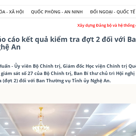
A - XÃ HỘI
QUỐC PHÒNG - AN NINH
ĐỐI NGOẠI - QUỐC TẾ
Xây dựng Đảng bộ và hệ thống chính trị trong sạc
 cáo kết quả kiểm tra đợt 2 đối với B
ghệ An
uấn - Ủy viên Bộ Chính trị, Giám đốc Học viện Chính trị Qu
giám sát số 27 của Bộ Chính trị, Ban Bí thư chủ trì Hội ngh
 (đợt 2) đối với Ban Thường vụ Tỉnh ủy Nghệ An.