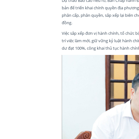
Dự thảo Báo cáo nêu rõ, Ban Chấp hành 
bản để triển khai chính quyền địa phương
phân cấp, phân quyền, sắp xếp lại biên chế
đồng.
Việc sắp xếp đơn vị hành chính, tổ chức b
trí việc làm mới, giữ vững kỷ luật hành ch
dư đạt 100%, công khai thủ tục hành chính