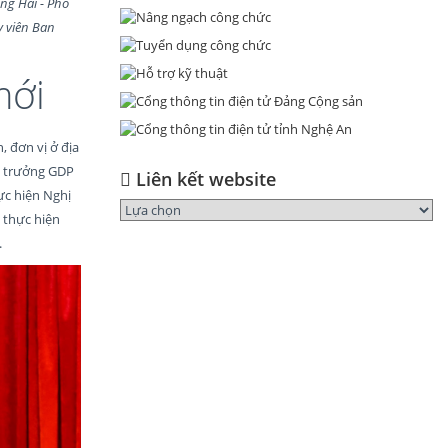
ng Hải - Phó
y viên Ban
mới
, đơn vị ở địa
g trưởng GDP
Liên kết website
ực hiện Nghị
c thực hiện
.