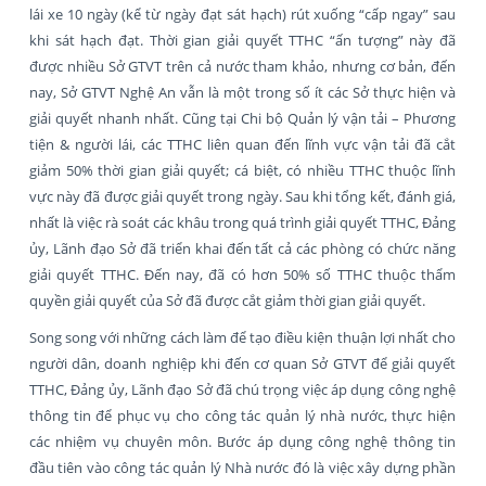
lái xe 10 ngày (kể từ ngày đạt sát hạch) rút xuống “cấp ngay” sau
khi sát hạch đạt. Thời gian giải quyết TTHC “ấn tượng” này đã
được nhiều Sở GTVT trên cả nước tham khảo, nhưng cơ bản, đến
nay, Sở GTVT Nghệ An vẫn là một trong số ít các Sở thực hiện và
giải quyết nhanh nhất. Cũng tại Chi bộ Quản lý vận tải – Phương
tiện & người lái, các TTHC liên quan đến lĩnh vực vận tải đã cắt
giảm 50% thời gian giải quyết; cá biệt, có nhiều TTHC thuộc lĩnh
vực này đã được giải quyết trong ngày. Sau khi tổng kết, đánh giá,
nhất là việc rà soát các khâu trong quá trình giải quyết TTHC, Đảng
ủy, Lãnh đạo Sở đã triển khai đến tất cả các phòng có chức năng
giải quyết TTHC. Đến nay, đã có hơn 50% số TTHC thuộc thẩm
quyền giải quyết của Sở đã được cắt giảm thời gian giải quyết.
Song song với những cách làm để tạo điều kiện thuận lợi nhất cho
người dân, doanh nghiệp khi đến cơ quan Sở GTVT để giải quyết
TTHC, Đảng ủy, Lãnh đạo Sở đã chú trọng việc áp dụng công nghệ
thông tin để phục vụ cho công tác quản lý nhà nước, thực hiện
các nhiệm vụ chuyên môn. Bước áp dụng công nghệ thông tin
đầu tiên vào công tác quản lý Nhà nước đó là việc xây dựng phần