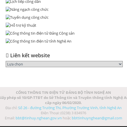
Liên kết website
CỔNG THÔNG TIN ĐIỆN TỬ ĐẢNG BỘ TỈNH NGHỆ AN
iấy phép số 10/GP-TTĐT do Sở Thông tin và Truyền thông tỉnh Nghệ 
cấp ngày 06/02/2020.
Địa chỉ:
Số 26 - đường Trường Thi, Phường Trường Vinh, tỉnh Nghệ An
Điện Thoại: (0238) 3 834976
Email:
bbt@tinhuy.nghean.gov.vn
hoặc
bbttinhuynghean@gmail.com