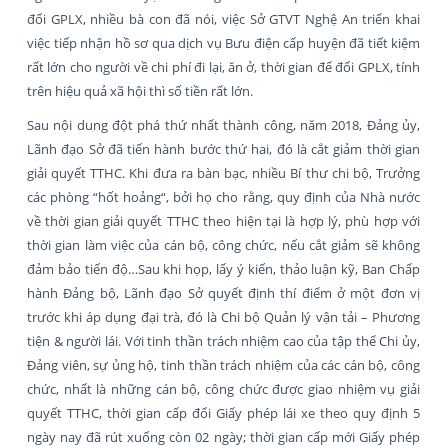
đổi GPLX, nhiều bà con đã nói, việc Sở GTVT Nghệ An triển khai
việc tiếp nhận hồ sơ qua dịch vụ Bưu điện cấp huyện đã tiết kiệm
rất lớn cho người về chi phí đi lại, ăn ở, thời gian để đổi GPLX, tính
trên hiệu quả xã hội thì số tiền rất lớn.
Sau nội dung đột phá thứ nhất thành công, năm 2018, Đảng ủy,
Lãnh đạo Sở đã tiến hành bước thứ hai, đó là cắt giảm thời gian
giải quyết TTHC. Khi đưa ra bàn bạc, nhiều Bí thư chi bộ, Trưởng
các phòng “hốt hoảng“, bởi họ cho rằng, quy định của Nhà nước
về thời gian giải quyết TTHC theo hiện tại là hợp lý, phù hợp với
thời gian làm việc của cán bộ, công chức, nếu cắt giảm sẽ không
đảm bảo tiến độ…Sau khi họp, lấy ý kiến, thảo luận kỹ, Ban Chấp
hành Đảng bộ, Lãnh đạo Sở quyết định thí điểm ở một đơn vị
trước khi áp dụng đại trà, đó là Chi bộ Quản lý vận tải – Phương
tiện & người lái. Với tinh thần trách nhiệm cao của tập thể Chi ủy,
Đảng viên, sự ủng hộ, tinh thần trách nhiệm của các cán bộ, công
chức, nhất là những cán bộ, công chức được giao nhiệm vụ giải
quyết TTHC, thời gian cấp đổi Giấy phép lái xe theo quy định 5
ngày nay đã rút xuống còn 02 ngày; thời gian cấp mới Giấy phép