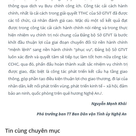
thông qua dịch vụ Bưu chính công ích. Công tác cải cách hành
chính, nhất là cải cách trong giải quyết TTHC của Sở GTVT đã được
các tổ chức, cá nhân đánh giá cao. Mặc dù một số kết quả đạt
được trong công tác cải cách hành chính nói riêng và trong thực
hiện nhiệm vụ chính trị nói chung của Đảng bộ Sở GTVT là bước
khởi đầu thuận lợi của giai đoạn chuyển đổi từ nền hành chính
“mệnh lệnh” sang nền hành chính “phục vụ“, Đảng bộ Sở GTVT
luôn xác định và quyết tâm sẽ tiếp tục làm tốt hơn nữa công tác
CCHC, qua đó, phấn đấu hoàn thành xuất sắc nhiệm vụ chính trị
được giao, đặc biệt là công tác phát triển kết cấu hạ tầng giao
thông, góp phần tạo điều kiện thuận lợi cho giao thương, đi lại của
nhân dân, kết nối phát triển vùng, phát triển kinh tế – xã hội, đảm
bảo an ninh, quốc phòng trên quê hương Nghệ An./.
Nguyễn Mạnh Khôi
Phó trưởng ban TT Ban Dân vận Tỉnh ủy Nghệ An
Tin cùng chuyên mục