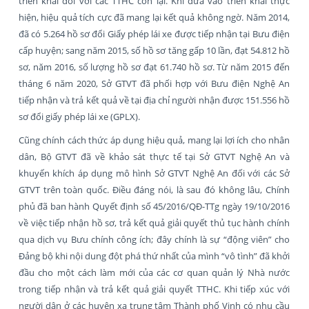
triển khai đối với các TTHC còn lại. Khi đưa vào triển khai thực
hiện, hiệu quả tích cực đã mang lại kết quả không ngờ. Năm 2014,
đã có 5.264 hồ sơ đổi Giấy phép lái xe được tiếp nhận tại Bưu điện
cấp huyện; sang năm 2015, số hồ sơ tăng gấp 10 lần, đạt 54.812 hồ
sơ, năm 2016, số lượng hồ sơ đạt 61.740 hồ sơ. Từ năm 2015 đến
tháng 6 năm 2020, Sở GTVT đã phối hợp với Bưu điện Nghệ An
tiếp nhận và trả kết quả về tại địa chỉ người nhận được 151.556 hồ
sơ đổi giấy phép lái xe (GPLX).
Cũng chính cách thức áp dụng hiệu quả, mang lại lợi ích cho nhân
dân, Bộ GTVT đã về khảo sát thực tế tại Sở GTVT Nghệ An và
khuyến khích áp dụng mô hình Sở GTVT Nghệ An đối với các Sở
GTVT trên toàn quốc. Điều đáng nói, là sau đó không lâu, Chính
phủ đã ban hành Quyết định số 45/2016/QĐ-TTg ngày 19/10/2016
về việc tiếp nhận hồ sơ, trả kết quả giải quyết thủ tục hành chính
qua dịch vụ Bưu chính công ích; đây chính là sự “động viên” cho
Đảng bộ khi nội dung đột phá thứ nhất của mình “vô tình” đã khởi
đầu cho một cách làm mới của các cơ quan quản lý Nhà nước
trong tiếp nhận và trả kết quả giải quyết TTHC. Khi tiếp xúc với
người dân ở các huyện xa trung tâm Thành phố Vinh có nhu cầu