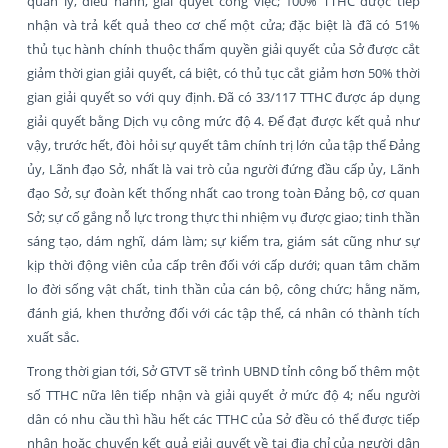
quản lý, điều hành, giải quyết công việc; 100% TTHC được tiếp
nhận và trả kết quả theo cơ chế một cửa; đặc biệt là đã có 51%
thủ tục hành chính thuộc thẩm quyền giải quyết của Sở được cắt
giảm thời gian giải quyết, cá biệt, có thủ tục cắt giảm hơn 50% thời
gian giải quyết so với quy định. Đã có 33/117 TTHC được áp dụng
giải quyết bằng Dịch vụ công mức độ 4. Để đạt được kết quả như
vậy, trước hết, đòi hỏi sự quyết tâm chính trị lớn của tập thể Đảng
ủy, Lãnh đạo Sở, nhất là vai trò của người đứng đầu cấp ủy, Lãnh
đạo Sở, sự đoàn kết thống nhất cao trong toàn Đảng bộ, cơ quan
Sở; sự cố gắng nỗ lực trong thực thi nhiệm vụ được giao; tinh thần
sáng tạo, dám nghĩ, dám làm; sự kiểm tra, giám sát cũng như sự
kịp thời động viên của cấp trên đối với cấp dưới; quan tâm chăm
lo đời sống vật chất, tinh thần của cán bộ, công chức; hằng năm,
đánh giá, khen thưởng đối với các tập thể, cá nhân có thành tích
xuất sắc.
Trong thời gian tới, Sở GTVT sẽ trình UBND tỉnh công bố thêm một
số TTHC nữa lên tiếp nhận và giải quyết ở mức độ 4; nếu người
dân có nhu cầu thì hầu hết các TTHC của Sở đều có thể được tiếp
nhận hoặc chuyển kết quả giải quyết về tại địa chỉ của người dân