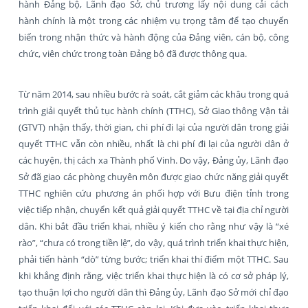
hành Đảng bộ, Lãnh đạo Sở, chủ trương lấy nội dung cải cách
hành chính là một trong các nhiệm vụ trọng tâm để tạo chuyển
biến trong nhận thức và hành động của Đảng viên, cán bộ, công
chức, viên chức trong toàn Đảng bộ đã được thông qua.
Từ năm 2014, sau nhiều bước rà soát, cắt giảm các khâu trong quá
trình giải quyết thủ tục hành chính (TTHC), Sở Giao thông Vận tải
(GTVT) nhận thấy, thời gian, chi phí đi lại của người dân trong giải
quyết TTHC vẫn còn nhiều, nhất là chi phí đi lại của người dân ở
các huyện, thị cách xa Thành phố Vinh. Do vậy, Đảng ủy, Lãnh đạo
Sở đã giao các phòng chuyên môn được giao chức năng giải quyết
TTHC nghiên cứu phương án phối hợp với Bưu điện tỉnh trong
việc tiếp nhận, chuyển kết quả giải quyết TTHC về tại địa chỉ người
dân. Khi bắt đầu triển khai, nhiều ý kiến cho rằng như vậy là “xé
rào”, “chưa có trong tiền lệ”, do vậy, quá trình triển khai thực hiện,
phải tiến hành “dò” từng bước; triển khai thí điểm một TTHC. Sau
khi khẳng định rằng, việc triển khai thực hiện là có cơ sở pháp lý,
tạo thuận lợi cho người dân thì Đảng ủy, Lãnh đạo Sở mới chỉ đạo