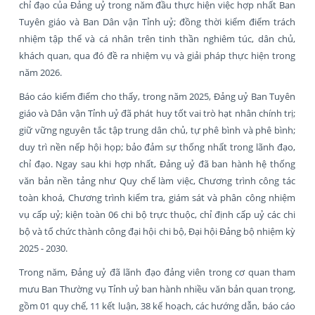
chỉ đạo của Đảng uỷ trong năm đầu thực hiện việc hợp nhất Ban
Tuyên giáo và Ban Dân vận Tỉnh uỷ; đồng thời kiểm điểm trách
nhiệm tập thể và cá nhân trên tinh thần nghiêm túc, dân chủ,
khách quan, qua đó đề ra nhiệm vụ và giải pháp thực hiện trong
năm 2026.
Báo cáo kiểm điểm cho thấy, trong năm 2025, Đảng uỷ Ban Tuyên
giáo và Dân vận Tỉnh uỷ đã phát huy tốt vai trò hạt nhân chính trị;
giữ vững nguyên tắc tập trung dân chủ, tự phê bình và phê bình;
duy trì nền nếp hội họp; bảo đảm sự thống nhất trong lãnh đạo,
chỉ đạo. Ngay sau khi hợp nhất, Đảng uỷ đã ban hành hệ thống
văn bản nền tảng như Quy chế làm việc, Chương trình công tác
toàn khoá, Chương trình kiểm tra, giám sát và phân công nhiệm
vụ cấp uỷ; kiện toàn 06 chi bộ trực thuộc, chỉ định cấp uỷ các chi
bộ và tổ chức thành công đại hội chi bộ, Đại hội Đảng bộ nhiệm kỳ
2025 - 2030.
Trong năm, Đảng uỷ đã lãnh đạo đảng viên trong cơ quan tham
mưu Ban Thường vụ Tỉnh uỷ ban hành nhiều văn bản quan trọng,
gồm 01 quy chế, 11 kết luận, 38 kế hoạch, các hướng dẫn, báo cáo