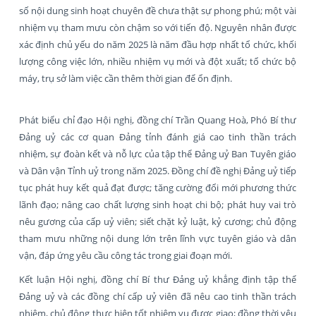
số nội dung sinh hoạt chuyên đề chưa thật sự phong phú; một vài
nhiệm vụ tham mưu còn chậm so với tiến độ. Nguyên nhân được
xác định chủ yếu do năm 2025 là năm đầu hợp nhất tổ chức, khối
lượng công việc lớn, nhiều nhiệm vụ mới và đột xuất; tổ chức bộ
máy, trụ sở làm việc cần thêm thời gian để ổn định.
Phát biểu chỉ đạo Hội nghị, đồng chí Trần Quang Hoà, Phó Bí thư
Đảng uỷ các cơ quan Đảng tỉnh đánh giá cao tinh thần trách
nhiệm, sự đoàn kết và nỗ lực của tập thể Đảng uỷ Ban Tuyên giáo
và Dân vận Tỉnh uỷ trong năm 2025. Đồng chí đề nghị Đảng uỷ tiếp
tục phát huy kết quả đạt được; tăng cường đổi mới phương thức
lãnh đạo; nâng cao chất lượng sinh hoạt chi bộ; phát huy vai trò
nêu gương của cấp uỷ viên; siết chặt kỷ luật, kỷ cương; chủ động
tham mưu những nội dung lớn trên lĩnh vực tuyên giáo và dân
vận, đáp ứng yêu cầu công tác trong giai đoạn mới.
Kết luận Hội nghị, đồng chí Bí thư Đảng uỷ khẳng định tập thể
Đảng uỷ và các đồng chí cấp uỷ viên đã nêu cao tinh thần trách
nhiệm, chủ động thực hiện tốt nhiệm vụ được giao; đồng thời yêu