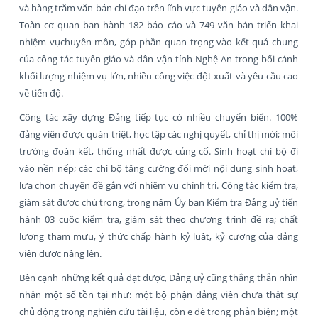
và hàng trăm văn bản chỉ đạo trên lĩnh vực tuyên giáo và dân vận.
Toàn cơ quan ban hành 182 báo cáo và 749 văn bản triển khai
nhiệm vụchuyên môn, góp phần quan trọng vào kết quả chung
của công tác tuyên giáo và dân vận tỉnh Nghệ An trong bối cảnh
khối lượng nhiệm vụ lớn, nhiều công việc đột xuất và yêu cầu cao
về tiến độ.
Công tác xây dựng Đảng tiếp tục có nhiều chuyển biến. 100%
đảng viên được quán triệt, học tập các nghị quyết, chỉ thị mới; môi
trường đoàn kết, thống nhất được củng cố. Sinh hoạt chi bộ đi
vào nền nếp; các chi bộ tăng cường đổi mới nội dung sinh hoạt,
lựa chọn chuyên đề gắn với nhiệm vụ chính trị. Công tác kiểm tra,
giám sát được chú trọng, trong năm Ủy ban Kiểm tra Đảng uỷ tiến
hành 03 cuộc kiểm tra, giám sát theo chương trình đề ra; chất
lượng tham mưu, ý thức chấp hành kỷ luật, kỷ cương của đảng
viên được nâng lên.
Bên cạnh những kết quả đạt được, Đảng uỷ cũng thẳng thắn nhìn
nhận một số tồn tại như: một bộ phận đảng viên chưa thật sự
chủ động trong nghiên cứu tài liệu, còn e dè trong phản biện; một