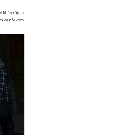
 khẩn cấp,...;
óm và nội xóm