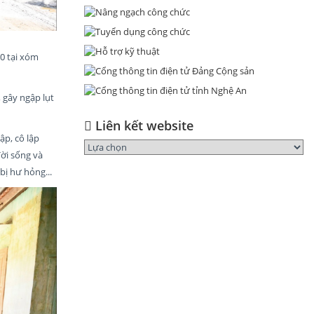
0 tại xóm
 gây ngập lụt
Liên kết website
ập, cô lập
đời sống và
bị hư hỏng...