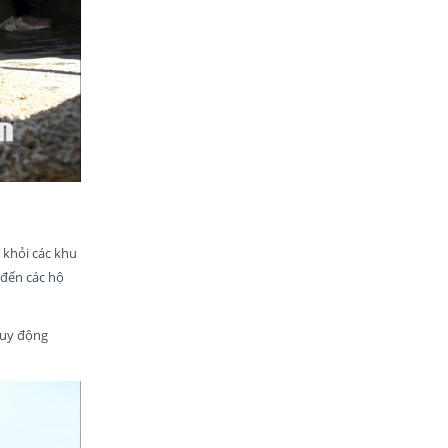
 khỏi các khu
 đến các hộ
huy động