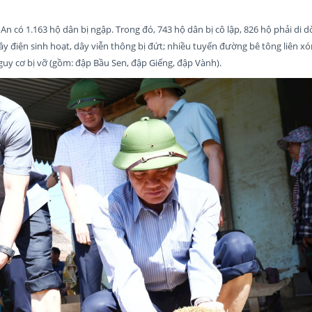
n có 1.163 hộ dân bị ngập. Trong đó, 743 hộ dân bị cô lập, 826 hộ phải di dời
ây điện sinh hoạt, dây viễn thông bị đứt; nhiều tuyến đường bê tông liên x
nguy cơ bị vỡ (gồm: đập Bầu Sen, đập Giếng, đập Vành).