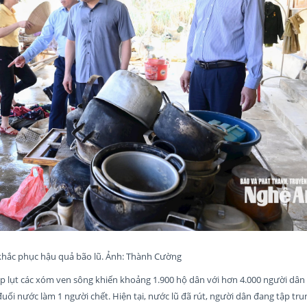
 khắc phục hậu quả bão lũ. Ảnh: Thành Cường
p lụt các xóm ven sông khiến khoảng 1.900 hộ dân với hơn 4.000 người dân b
 đuối nước làm 1 người chết. Hiện tại, nước lũ đã rút, người dân đang tập tr