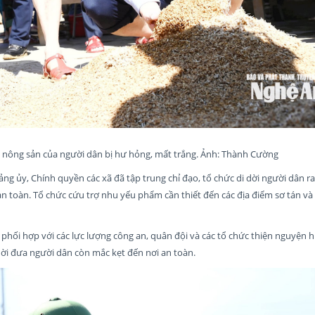
àu, nông sản của người dân bị hư hỏng, mất trắng. Ảnh: Thành Cường
g ủy, Chính quyền các xã đã tập trung chỉ đạo, tổ chức di dời người dân ra
i an toàn. Tổ chức cứu trợ nhu yếu phẩm cần thiết đến các địa điểm sơ tán và
 phối hợp với các lực lượng công an, quân đội và các tổ chức thiện nguyện 
ời đưa người dân còn mắc kẹt đến nơi an toàn.