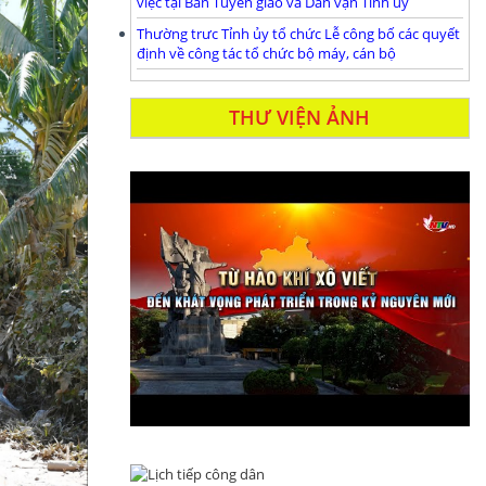
việc tại Ban Tuyên giáo và Dân vận Tỉnh ủy
Thường trưc Tỉnh ủy tổ chức Lễ công bố các quyết
định về công tác tổ chức bộ máy, cán bộ
THƯ VIỆN ẢNH