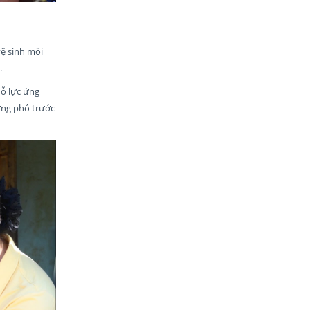
vệ sinh môi
.
nỗ lực ứng
ứng phó trước