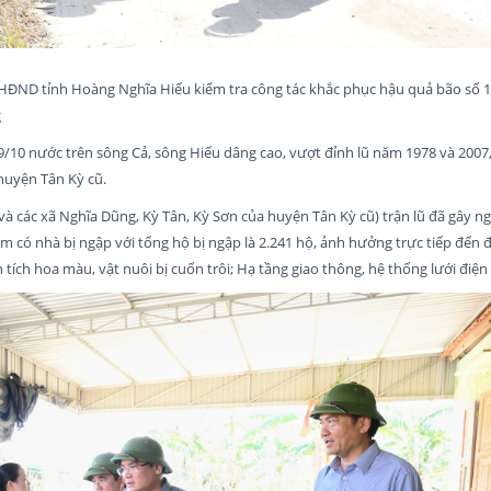
 HĐND tỉnh Hoàng Nghĩa Hiếu kiểm tra công tác khắc phục hậu quả bão số 1
g
10 nước trên sông Cả, sông Hiếu dâng cao, vượt đỉnh lũ năm 1978 và 2007,
 huyện Tân Kỳ cũ.
và các xã Nghĩa Dũng, Kỳ Tân, Kỳ Sơn của huyện Tân Kỳ cũ) trận lũ đã gây ng
m có nhà bị ngập với tổng hộ bị ngập là 2.241 hộ, ảnh hưởng trực tiếp đến 
tích hoa màu, vật nuôi bị cuốn trôi; Hạ tầng giao thông, hệ thống lưới điện 