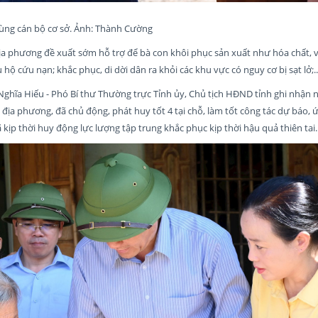
cùng cán bộ cơ sở. Ảnh: Thành Cường
địa phương đề xuất sớm hỗ trợ để bà con khôi phục sản xuất như hóa chất, 
ộ cứu nạn; khắc phục, di dời dân ra khỏi các khu vực có nguy cơ bị sạt lở;..
 Nghĩa Hiếu - Phó Bí thư Thường trực Tỉnh ủy, Chủ tịch HĐND tỉnh ghi nhận 
địa phương, đã chủ động, phát huy tốt 4 tại chỗ, làm tốt công tác dự báo, 
 kịp thời huy động lực lượng tập trung khắc phục kịp thời hậu quả thiên tai.