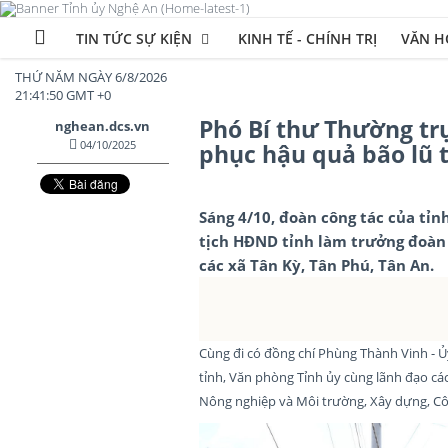
TIN TỨC SỰ KIỆN
KINH TẾ - CHÍNH TRỊ
VĂN HÓ
THỨ NĂM NGÀY 6/8/2026
21:41:52 GMT +0
Phó Bí thư Thường trự
nghean.dcs.vn
04/10/2025
phục hậu quả bão lũ t
Sáng 4/10, đoàn công tác của tỉn
tịch HĐND tỉnh làm trưởng đoàn đ
các xã Tân Kỳ, Tân Phú, Tân An.
Cùng đi có đồng chí Phùng Thành Vinh - Ủ
tỉnh, Văn phòng Tỉnh ủy cùng lãnh đạo các
Nông nghiệp và Môi trường, Xây dựng, Cô