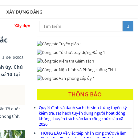
XÂY DỰNG ĐẢNG
ng bộ và hệ thống chính trị trong sạch, vững mạnh; đổi mới toàn diện, p
hắc
04/10/2025
nh ủy, Chủ
số 10 tại
THÔNG BÁO
Quyết định và danh sách thí sinh trúng tuyển kỳ
rận Tổ quốc
kiểm tra, sát hạch tuyển dụng người hoạt động
 phòng tỉnh,
không chuyên trách vào làm công chức cấp xã
2026
THÔNG BÁO Về việc tiếp nhận công chức về làm