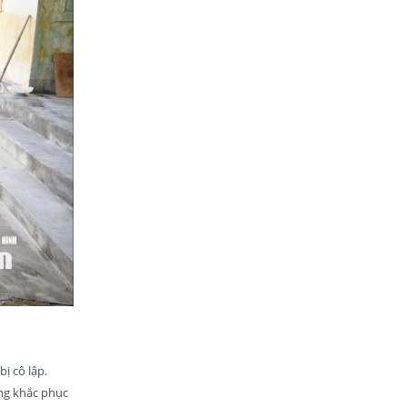
ị cô lập.
ung khắc phục