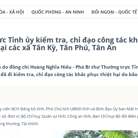
A - XÃ HỘI
QUỐC PHÒNG - AN NINH
ĐỐI NGOẠI - QUỐC TẾ
Xây dựng Đả
c Tỉnh ủy kiểm tra, chỉ đạo công tác k
ại các xã Tân Kỳ, Tân Phú, Tân An
h do đồng chí Hoàng Nghĩa Hiếu - Phó Bí thư Thường trực Tỉ
ã đi kiểm tra, chỉ đạo công tác khắc phục thiệt hại do bão 
y viên BCH Đảng bộ tỉnh, Phó Chủ tịch UBND tỉnh và lãnh đạo Ủy ban Mặt t
 sở, đơn vị: Bộ Chỉ huy Quân sự tỉnh, Công an tỉnh, Ban Chỉ huy Bộ đội Biên
ng thương, Tài chính.