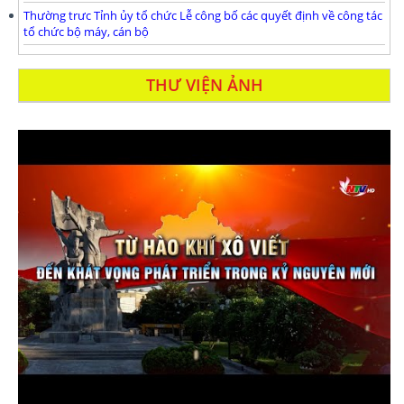
Thường trưc Tỉnh ủy tổ chức Lễ công bố các quyết định về công tác
tổ chức bộ máy, cán bộ
THƯ VIỆN ẢNH