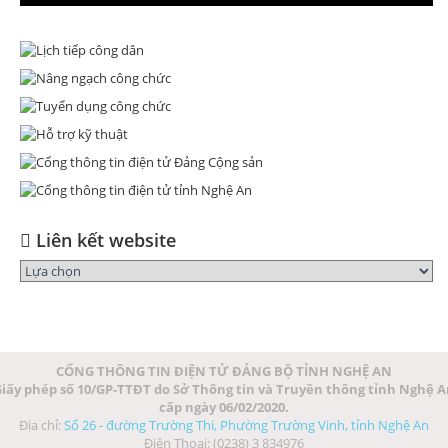
Liên kết website
CỔNG THÔNG TIN ĐIỆN TỬ ĐẢNG BỘ TỈNH NGHỆ AN
iấy phép số 10/GP-TTĐT do Sở Thông tin và Truyền thông tỉnh Nghệ 
cấp ngày 06/02/2020.
Địa chỉ:
Số 26 - đường Trường Thi, Phường Trường Vinh, tỉnh Nghệ An
Điện Thoại: (0238) 3 834976