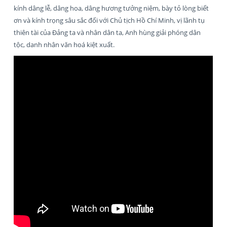
kính dâng lễ, dâng hoa, dâng hương tưởng niệm, bày tỏ lòng biết
ơn và kính trọng sâu sắc đối với Chủ tịch Hồ Chí Minh, vị lãnh tụ
thiên tài của Đảng ta và nhân dân ta, Anh hùng giải phóng dân
tộc, danh nhân văn hoá kiệt xuất.