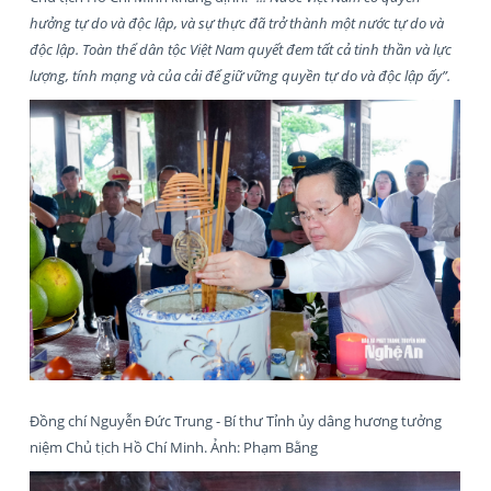
hưởng tự do và độc lập, và sự thực đã trở thành một nước tự do và
độc lập. Toàn thể dân tộc Việt Nam quyết đem tất cả tinh thần và lực
lượng, tính mạng và của cải để giữ vững quyền tự do và độc lập ấy”.
Đồng chí Nguyễn Đức Trung - Bí thư Tỉnh ủy dâng hương tưởng
niệm Chủ tịch Hồ Chí Minh. Ảnh: Phạm Bằng