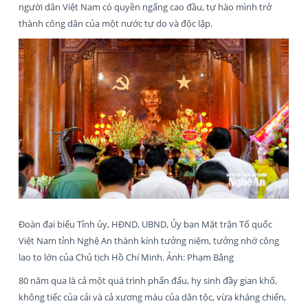
người dân Việt Nam có quyền ngẩng cao đầu, tự hào mình trở
thành công dân của một nước tự do và độc lập.
Đoàn đại biểu Tỉnh ủy, HĐND, UBND, Ủy ban Mặt trận Tổ quốc
Việt Nam tỉnh Nghệ An thành kính tưởng niệm, tưởng nhớ công
lao to lớn của Chủ tịch Hồ Chí Minh. Ảnh: Phạm Bằng
80 năm qua là cả một quá trình phấn đấu, hy sinh đầy gian khổ,
không tiếc của cải và cả xương máu của dân tộc, vừa kháng chiến,