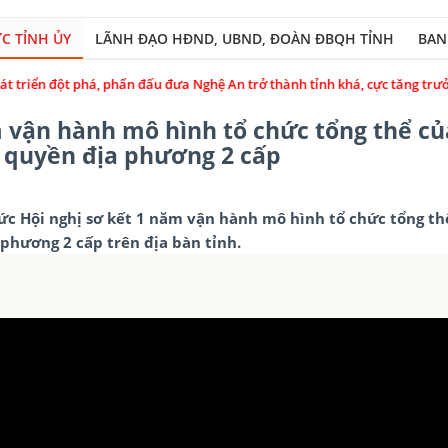
C TỈNH ỦY
LÃNH ĐẠO HĐND, UBND, ĐOÀN ĐBQH TỈNH
BAN
ấn đấu đưa Nghệ An trở thành tỉnh khá, cực tăng trưởng tầm quốc gia tro
 vận hành mô hình tổ chức tổng thể củ
h quyền địa phương 2 cấp
hức Hội nghị sơ kết 1 năm vận hành mô hình tổ chức tổng th
 phương 2 cấp trên địa bàn tỉnh.