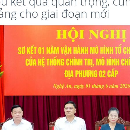
u kết quả quan trọng, củ
ảng cho giai đoạn mới