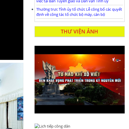
việc tại Ban Tuyên giáo và Dân vận Tỉnh ủy
Thường trưc Tỉnh ủy tổ chức Lễ công bố các quyết
định về công tác tổ chức bộ máy, cán bộ
THƯ VIỆN ẢNH