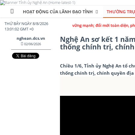
HOẠT ĐỘNG CỦA LÃNH ĐẠO TỈNH
THƯỜNG TRỰ
THỨ BẢY NGÀY 8/8/2026
nh trị trong sạch, vững mạnh; đổi mới toàn diện, phát triển đột phá, ph
13:01:04 GMT +0
Nghệ An sơ kết 1 năm
nghean.dcs.vn
02/06/2026
thống chính trị, chín
Chiều 1/6, Tỉnh ủy Nghệ An tổ c
thống chính trị, chính quyền địa