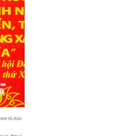
hình tổ chức
quan, đơn vị