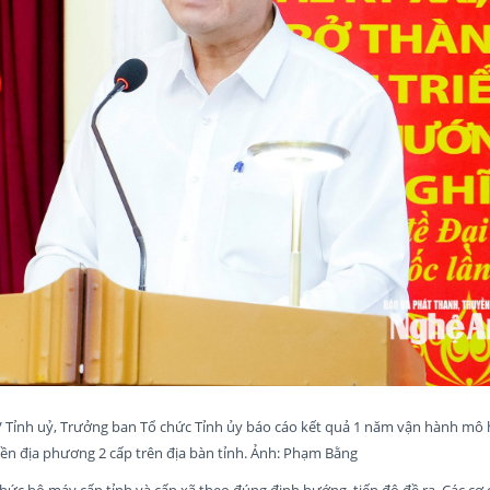
 Tỉnh uỷ, Trưởng ban Tổ chức Tỉnh ủy báo cáo kết quả 1 năm vận hành mô 
yền địa phương 2 cấp trên địa bàn tỉnh. Ảnh: Phạm Bằng
hức bộ máy cấp tỉnh và cấp xã theo đúng định hướng, tiến độ đề ra. Các cơ 