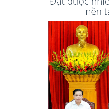
Đạt được nhiề
nền t