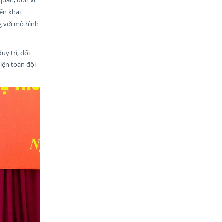
ển khai
ng với mô hình
uy trì, đổi
iện toàn đội