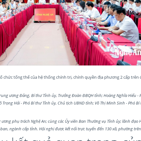
 chức tổng thể của hệ thống chính trị, chính quyền địa phương 2 cấp trên 
Trung ương Đảng, Bí thư Tỉnh ủy, Trưởng Đoàn ĐBQH tỉnh; Hoàng Nghĩa Hiếu - 
 Trọng Hải - Phó Bí thư Tỉnh ủy, Chủ tịch UBND tỉnh; Võ Thị Minh Sinh - Phó Bí 
g ương phụ trách Nghệ An; cùng các Ủy viên Ban Thường vụ Tỉnh ủy; lãnh đạ
ban, ngành cấp tỉnh. Hội nghị được kết nối trực tuyến đến 130 xã, phường trên