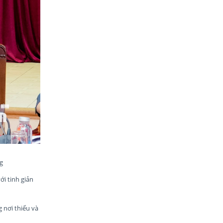
g
ới tinh giản
 nơi thiếu và