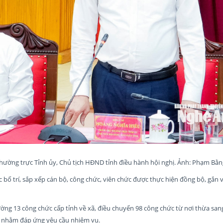
hường trực Tỉnh ủy, Chủ tịch HĐND tỉnh điều hành hội nghị. Ảnh: Phạm Bằn
 bố trí, sắp xếp cán bộ, công chức, viên chức được thực hiện đồng bộ, gắn v
ờng 13 công chức cấp tỉnh về xã, điều chuyển 98 công chức từ nơi thừa sang
c nhằm đáp ứng yêu cầu nhiệm vụ.