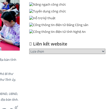
Liên kết website
địa bàn tỉnh
Phó Bí thư
thư Tỉnh ủy,
o HĐND, UBND,
 địa bàn tỉnh.