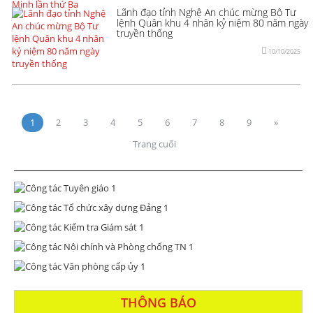
Lãnh đạo tỉnh Nghệ An chúc mừng Bộ Tư
lệnh Quân khu 4 nhân kỷ niệm 80 năm ngày
truyền thống
10/10/2025
1
2
3
4
5
6
7
8
9
»
Trang cuối
THÔNG BÁO