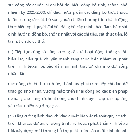
sự, công tác chuẩn bị đại hội đại biểu đảng bộ tỉnh, thành phố
nhiệm kỳ 2025-2030; chỉ đạo, hướng dẫn các đảng bộ trực thuộc
khẩn trương rà soát, bổ sung, hoàn thiện chương trình hành động
thực hiện nghị quyết đại hội đảng bộ cấp mình, bảo đảm bám sát
định hướng, đồng bộ, thống nhất với các chỉ tiêu, sát thực tiễn, lộ
trình, tiến độ cụ thể.
(iii) Tiếp tục củng cố, tăng cường cấp xã hoạt động thông suốt,
hiệu lực, hiệu quả; chuyển mạnh sang thực hiện nhiệm vụ phát
triển kinh tế-xã hội, bảo đảm an ninh trật tự, chăm lo đời sống
nhân dân.
Các đồng chí bí thư tỉnh ủy, thành ủy phải trực tiếp chỉ đạo để
tháo gỡ khó khăn, vướng mắc; triển khai đồng bộ các biện pháp
để nâng cao năng lực hoạt động cho chính quyền cấp xã, đáp ứng
yêu cầu, nhiệm vụ được giao.
(iv) Tăng cường lãnh đạo, chỉ đạo quyết liệt việc rà soát quy hoạch,
triển khai các dự án, chương trình, kế hoạch phát triển kinh tế-xã
hội, xây dựng môi trường hỗ trợ phát triển sản xuất kinh doanh