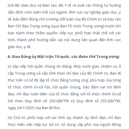
(vii) Bộ Giáo dục và Đào tạo, Bộ Y tế rà soát các thông tư hướng
dẫn định mức biên chế của ngành, lĩnh vực sự nghiệp giáo dục, y
tế, bảo đảm đúng chủ trương, kết luận của Bộ Chính trị và báo cáo
Ban Chỉ đạo Trung ương (qua Ban Tổ chức Trung ương) trước khi
ban hành theo thẩm quyền; tiếp tục phối hợp chặt chẽ với các
tỉnh, thành phố hướng dẫn các nội dung liên quan đến lĩnh vực
giáo dục, y tế.
6. Giao Đảng ủy Mặt trận Tổ quốc, các đoàn thể Trung ương:
(i) Sắp xếp hội quần chúng do Đảng, Nhà nước giao nhiệm vụ ở
cấp Trung ương và cấp tỉnh theo chỉ đạo của Bộ Chính trị, Ban Bí
thư; trên cơ sở đó lập tổ chức đảng tương ứng, phù hợp của từng
tổ chức chính trị-xã hội, hội quần chúng, bảo đảm vai trò lãnh
đạo, chỉ đạo toàn diện của tổ chức đảng với tổ chức chính trị-xã
hội theo Quy định số 253-QĐ/TW và Quy định số 255-QĐ/TW,
ngày 24/1/2025 của Ban Bí thư.
(ii) Chủ trì, phối hợp với các tỉnh ủy, thành ủy lãnh đạo, chỉ đạo
thực hiện việc tiếp tục bố trí, sử dụng cấp phó của người đứng