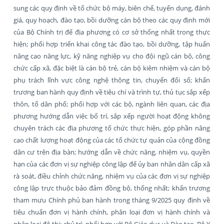
sung các quy định về tổ chức bộ máy, biên chế, tuyển dụng, đánh
giá, quy hoạch, đào tạo, bồi dưỡng cán bộ theo các quy định mới
của Bộ Chính trị để địa phương có cơ sở thống nhất trong thực
hiện; phối hợp triển khai công tác đào tạo, bồi dưỡng, tập huấn
nâng cao năng lực, kỹ năng nghiệp vụ cho đội ngũ cán bộ, công
chức cấp xã, đặc biệt là cán bộ trẻ, cán bộ kiêm nhiệm và cán bộ
phụ trách lĩnh vực công nghệ thông tin, chuyển đổi số; khẩn
trương ban hành quy định về tiêu chí và trình tự, thủ tục sắp xếp
thôn, tổ dân phố; phối hợp với các bộ, ngành liên quan, các địa
phương hướng dẫn việc bố trí, sắp xếp người hoạt động không
chuyên trách các địa phương tổ chức thực hiện, góp phần nâng
cao chất lượng hoạt động của các tổ chức tự quản của cộng đồng
dân cư trên địa bàn; hướng dẫn về chức năng, nhiệm vụ, quyền
hạn của các đơn vị sự nghiệp công lập để ủy ban nhân dân cấp xã
rà soát, điều chỉnh chức năng, nhiệm vụ của các đơn vị sự nghiệp
công lập trực thuộc bảo đảm đồng bộ, thống nhất; khẩn trương
tham mưu Chính phủ ban hành trong tháng 9/2025 quy định về
tiêu chuẩn đơn vị hành chính, phân loại đơn vị hành chính và
phân loại đô thị; chủ trì, phối hợp với Bộ Giáo dục và Đào tạo, Bộ Y