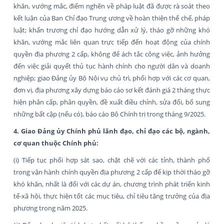
khăn, vướng mắc, điểm nghẽn về pháp luật đã được rà soát theo
kết luận của Ban Chỉ đạo Trung ương về hoàn thiện thể chế, pháp
luật; khẩn trương chỉ đạo hướng dẫn xử lý, tháo gỡ những khó
khăn, vướng mắc liên quan trực tiếp đến hoạt động của chính
quyền địa phương 2 cấp, không để ách tắc công việc, ảnh hưởng
đến việc giải quyết thủ tục hành chính cho người dân và doanh
nghiệp; giao Đảng ủy Bộ Nội vụ chủ trì, phối hợp với các cơ quan,
đơn vị, địa phương xây dựng báo cáo sơ kết đánh giá 2 tháng thực
hiện phân cấp, phân quyền, đề xuất điều chỉnh, sửa đổi, bổ sung
những bất cập (nếu có), báo cáo Bộ Chính trị trong tháng 9/2025.
4. Giao Đảng ủy Chính phủ lãnh đạo, chỉ đạo các bộ, ngành,
cơ quan thuộc Chính phủ:
(i) Tiếp tục phối hợp sát sao, chặt chẽ với các tỉnh, thành phố
trong vận hành chính quyền địa phương 2 cấp để kịp thời tháo gỡ
khó khăn, nhất là đối với các dự án, chương trình phát triển kinh
tế-xã hội, thực hiện tốt các mục tiêu, chỉ tiêu tăng trưởng của địa
phương trong năm 2025.