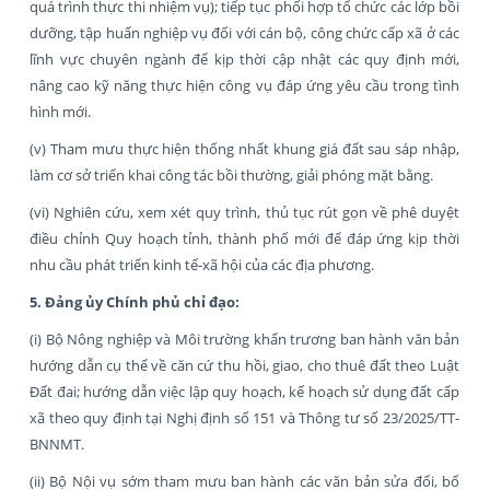
quá trình thực thi nhiệm vụ); tiếp tục phối hợp tổ chức các lớp bồi
dưỡng, tập huấn nghiệp vụ đối với cán bộ, công chức cấp xã ở các
lĩnh vực chuyên ngành để kịp thời cập nhật các quy định mới,
nâng cao kỹ năng thực hiện công vụ đáp ứng yêu cầu trong tình
hình mới.
(v) Tham mưu thực hiện thống nhất khung giá đất sau sáp nhập,
làm cơ sở triển khai công tác bồi thường, giải phóng mặt bằng.
(vi) Nghiên cứu, xem xét quy trình, thủ tục rút gọn về phê duyệt
điều chỉnh Quy hoạch tỉnh, thành phố mới để đáp ứng kịp thời
nhu cầu phát triển kinh tế-xã hội của các địa phương.
5. Đảng ủy Chính phủ chỉ đạo:
(i) Bộ Nông nghiệp và Môi trường khẩn trương ban hành văn bản
hướng dẫn cụ thể về căn cứ thu hồi, giao, cho thuê đất theo Luật
Đất đai; hướng dẫn việc lập quy hoạch, kế hoạch sử dụng đất cấp
xã theo quy định tại Nghị định số 151 và Thông tư số 23/2025/TT-
BNNMT.
(ii) Bộ Nội vụ sớm tham mưu ban hành các văn bản sửa đổi, bổ