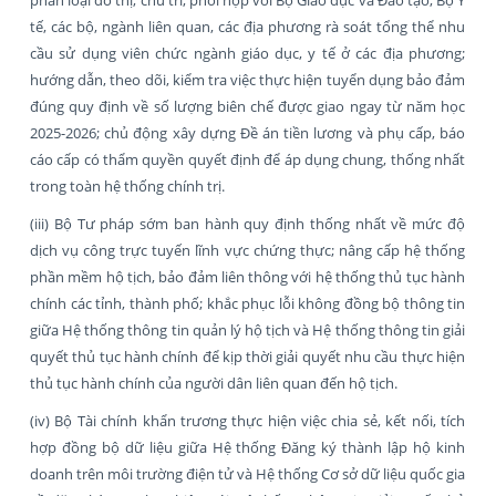
tế, các bộ, ngành liên quan, các địa phương rà soát tổng thể nhu
cầu sử dụng viên chức ngành giáo dục, y tế ở các địa phương;
hướng dẫn, theo dõi, kiểm tra việc thực hiện tuyển dụng bảo đảm
đúng quy định về số lượng biên chế được giao ngay từ năm học
2025-2026; chủ động xây dựng Đề án tiền lương và phụ cấp, báo
cáo cấp có thẩm quyền quyết định để áp dụng chung, thống nhất
trong toàn hệ thống chính trị.
(iii) Bộ Tư pháp sớm ban hành quy định thống nhất về mức độ
dịch vụ công trực tuyến lĩnh vực chứng thực; nâng cấp hệ thống
phần mềm hộ tịch, bảo đảm liên thông với hệ thống thủ tục hành
chính các tỉnh, thành phố; khắc phục lỗi không đồng bộ thông tin
giữa Hệ thống thông tin quản lý hộ tịch và Hệ thống thông tin giải
quyết thủ tục hành chính để kịp thời giải quyết nhu cầu thực hiện
thủ tục hành chính của người dân liên quan đến hộ tịch.
(iv) Bộ Tài chính khẩn trương thực hiện việc chia sẻ, kết nối, tích
hợp đồng bộ dữ liệu giữa Hệ thống Đăng ký thành lập hộ kinh
doanh trên môi trường điện tử và Hệ thống Cơ sở dữ liệu quốc gia