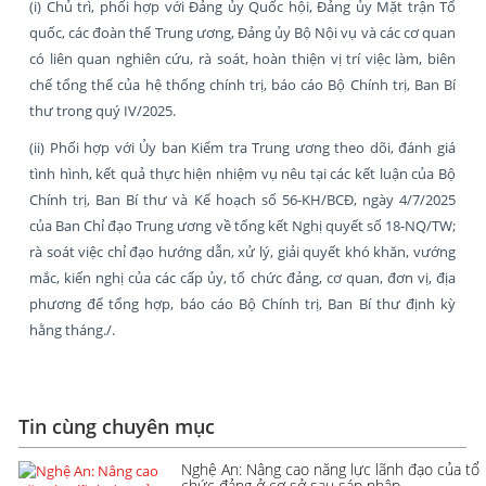
(i) Chủ trì, phối hợp với Đảng ủy Quốc hội, Đảng ủy Mặt trận Tổ
quốc, các đoàn thể Trung ương, Đảng ủy Bộ Nội vụ và các cơ quan
có liên quan nghiên cứu, rà soát, hoàn thiện vị trí việc làm, biên
chế tổng thể của hệ thống chính trị, báo cáo Bộ Chính trị, Ban Bí
thư trong quý IV/2025.
(ii) Phối hợp với Ủy ban Kiểm tra Trung ương theo dõi, đánh giá
tình hình, kết quả thực hiện nhiệm vụ nêu tại các kết luận của Bộ
Chính trị, Ban Bí thư và Kế hoạch số 56-KH/BCĐ, ngày 4/7/2025
của Ban Chỉ đạo Trung ương về tổng kết Nghị quyết số 18-NQ/TW;
rà soát việc chỉ đạo hướng dẫn, xử lý, giải quyết khó khăn, vướng
mắc, kiến nghị của các cấp ủy, tổ chức đảng, cơ quan, đơn vị, địa
phương để tổng hợp, báo cáo Bộ Chính trị, Ban Bí thư định kỳ
hằng tháng./.
Tin cùng chuyên mục
Nghệ An: Nâng cao năng lực lãnh đạo của tổ
chức đảng ở cơ sở sau sáp nhập