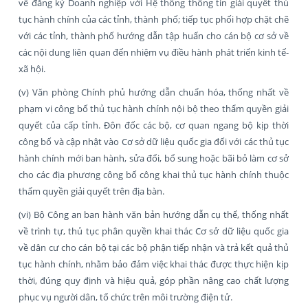
về đăng ký Doanh nghiệp với Hệ thống thông tin giải quyết thủ
tục hành chính của các tỉnh, thành phố; tiếp tục phối hợp chặt chẽ
với các tỉnh, thành phố hướng dẫn tập huấn cho cán bộ cơ sở về
các nội dung liên quan đến nhiệm vụ điều hành phát triển kinh tế-
xã hội.
(v) Văn phòng Chính phủ hướng dẫn chuẩn hóa, thống nhất về
phạm vi công bố thủ tục hành chính nội bộ theo thẩm quyền giải
quyết của cấp tỉnh. Đôn đốc các bộ, cơ quan ngang bộ kịp thời
công bố và cập nhật vào Cơ sở dữ liệu quốc gia đối với các thủ tục
hành chính mới ban hành, sửa đổi, bổ sung hoặc bãi bỏ làm cơ sở
cho các địa phương công bố công khai thủ tục hành chính thuộc
thẩm quyền giải quyết trên địa bàn.
(vi) Bộ Công an ban hành văn bản hướng dẫn cụ thể, thống nhất
về trình tự, thủ tục phân quyền khai thác Cơ sở dữ liệu quốc gia
về dân cư cho cán bộ tại các bộ phận tiếp nhận và trả kết quả thủ
tục hành chính, nhằm bảo đảm việc khai thác được thực hiện kịp
thời, đúng quy định và hiệu quả, góp phần nâng cao chất lượng
phục vụ người dân, tổ chức trên môi trường điện tử.