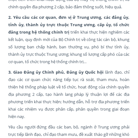
chính quyền địa phương 2 cấp, bảo đảm thông suốt, hiệu quả.
2. Yêu cầu các cơ quan, đơn vị ở Trung ương, các đảng ủy,
tỉnh ủy, thành ủy trực thuộc Trung ương, cấp ủy, tổ chức
đảng trong hệ thống chính trị
triển khai thực hiện nghiêm các
kết luận, quy định mới của Bộ Chính trị về công tác cán bộ, khung
số lượng ban chấp hành, ban thường vụ, phó bí thư tỉnh ủy,
thành ủy trực thuộc Trung ương; khung số lượng cấp phó của các
cơ quan, tổ chức trong hệ thống chính trị…
3. Giao Đảng ủy Chính phủ, Đảng ủy Quốc hội
lãnh đạo, chỉ
đạo các cơ quan chức năng tiếp tục rà soát, tham mưu, hoàn
thiện hệ thống pháp luật về tổ chức, hoạt động của chính quyền
địa phương 2 cấp, tạo hành lang pháp lý thuận lợi để các địa
phương triển khai thực hiện; hướng dẫn, hỗ trợ địa phương triển
khai các nhiệm vụ được phân cấp, phân quyền trong giai đoạn
hiện nay.
Yêu cầu người đứng đầu các ban, bộ, ngành ở Trung ương phải
trực tiếp lãnh đạo, chỉ đạo tham mưu, đề xuất tháo gỡ những khó