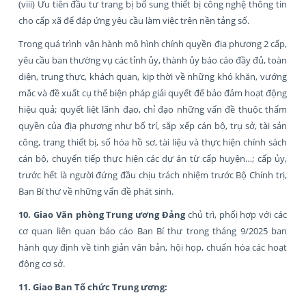
(viii) Ưu tiên đầu tư trang bị bổ sung thiết bị công nghệ thông tin
cho cấp xã để đáp ứng yêu cầu làm việc trên nền tảng số.
Trong quá trình vận hành mô hình chính quyền địa phương 2 cấp,
yêu cầu ban thường vụ các tỉnh ủy, thành ủy báo cáo đầy đủ, toàn
diện, trung thực, khách quan, kịp thời về những khó khăn, vướng
mắc và đề xuất cụ thể biện pháp giải quyết để bảo đảm hoạt động
hiệu quả; quyết liệt lãnh đạo, chỉ đạo những vấn đề thuộc thẩm
quyền của địa phương như bố trí, sắp xếp cán bộ, trụ sở, tài sản
công, trang thiết bị, số hóa hồ sơ, tài liệu và thực hiện chính sách
cán bộ, chuyển tiếp thực hiện các dự án từ cấp huyện…; cấp ủy,
trước hết là người đứng đầu chịu trách nhiệm trước Bộ Chính trị,
Ban Bí thư về những vấn đề phát sinh.
10. Giao Văn phòng Trung ương Đảng
chủ trì, phối hợp với các
cơ quan liên quan báo cáo Ban Bí thư trong tháng 9/2025 ban
hành quy định về tinh giản văn bản, hội họp, chuẩn hóa các hoạt
động cơ sở.
11. Giao Ban Tổ chức Trung ương: