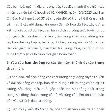
Các ban, bộ, ngành, địa phương tiếp tục đẩy mạnh thực hiện các
nhiệm vụ nêu tại Kế hoạch số 02-KH/BCĐ, ngày 19/6/2025 của Ban
Chỉ đạo Nghị quyết số 57 về chuyển đổi số trong hệ thống chính
trị, nhất là các nội dung liên quan đến số hóa dữ liệu, xây dựng,
kết nối các cơ sở dữ liệu, vận hành dịch vụ công trực tuyến phục
vụ người dân và doanh nghiệp…; tập trung khắc phục những tồn
tại, hạn chế về pháp lý, hạ tầng, dữ liệu, con người… được nêu tại
Báo cáo giám sát của Ủy ban Kiểm tra Trung ương; xác định rõ nội
dung thực hiện và lộ trình thời gian hoàn thành.
9. Yêu cầu ban thường vụ các tỉnh ủy, thành ủy tập trung
thực hiện:
(i) Lãnh đạo, chỉ đạo, nâng cao chất lượng hoạt động tuyên truyền
về đại hội đảng các cấp, bảo đảm đúng định hướng chính trị, tư
tưởng, sâu rộng, hiệu quả, góp phần tạo sự thống nhất trong
Đảng, sự đồng thuận trong xã hội và củng cố niềm tin của nhân
dân vào sự lãnh đạo của Đảng.
(ii) Tiếp thu ý kiến Bộ Chính trị, hoàn thiện văn kiện, đề án nhân