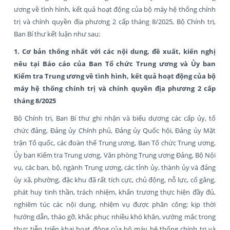
ương về tình hình, kết quả hoạt động của bộ máy hệ thống chính
trị và chính quyền địa phương 2 cấp tháng 8/2025, Bộ Chính trị,
Ban Bí thư kết luận như sau:
1. Cơ bản thống nhất với các nội dung, đề xuất, kiến nghị
nêu tại Báo cáo của Ban Tổ chức Trung ương và Ủy ban
Kiểm tra Trung ương về tình hình, kết quả hoạt động của bộ
máy hệ thống chính trị và chính quyền địa phương 2 cấp
tháng 8/2025
Bộ Chính trị, Ban Bí thư ghi nhận và biểu dương các cấp ủy, tổ
chức đảng, Đảng ủy Chính phủ, Đảng ủy Quốc hội, Đảng ủy Mặt
trận Tổ quốc, các đoàn thể Trung ương, Ban Tổ chức Trung ương,
Ủy ban Kiểm tra Trung ương, Văn phòng Trung ương Đảng, Bộ Nội
vụ, các ban, bộ, ngành Trung ương, các tỉnh ủy, thành ủy và đảng
ủy xã, phường, đặc khu đã rất tích cực, chủ động, nỗ lực, cố gắng,
phát huy tinh thần, trách nhiệm, khẩn trương thực hiện đầy đủ,
nghiêm túc các nội dung, nhiệm vụ được phân công; kịp thời
hướng dẫn, tháo gỡ, khắc phục nhiều khó khăn, vướng mắc trong
thực tiễn triển khai hoạt động của bộ máy hệ thống chính trị và