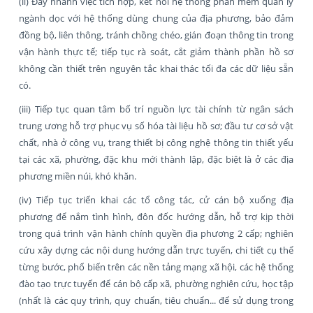
(ii) Đẩy nhanh việc tích hợp, kết nối hệ thống phần mềm quản lý
ngành dọc với hệ thống dùng chung của địa phương, bảo đảm
đồng bộ, liên thông, tránh chồng chéo, gián đoạn thông tin trong
vận hành thực tế; tiếp tục rà soát, cắt giảm thành phần hồ sơ
không cần thiết trên nguyên tắc khai thác tối đa các dữ liệu sẵn
có.
(iii) Tiếp tục quan tâm bố trí nguồn lực tài chính từ ngân sách
trung ương hỗ trợ phục vụ số hóa tài liệu hồ sơ; đầu tư cơ sở vật
chất, nhà ở công vụ, trang thiết bị công nghệ thông tin thiết yếu
tại các xã, phường, đặc khu mới thành lập, đặc biệt là ở các địa
phương miền núi, khó khăn.
(iv) Tiếp tục triển khai các tổ công tác, cử cán bộ xuống địa
phương để nắm tình hình, đôn đốc hướng dẫn, hỗ trợ kịp thời
trong quá trình vận hành chính quyền địa phương 2 cấp; nghiên
cứu xây dựng các nội dung hướng dẫn trực tuyến, chi tiết cụ thể
từng bước, phổ biến trên các nền tảng mạng xã hội, các hệ thống
đào tạo trực tuyến để cán bộ cấp xã, phường nghiên cứu, học tập
(nhất là các quy trình, quy chuẩn, tiêu chuẩn... để sử dụng trong