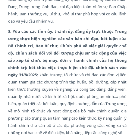
Đảng Trung ương lãnh đạo, chỉ đạo kiện toàn nhân sự Ban Chấp
hành, Ban Thường vụ, Bí thư, Phó Bí thư phù hợp với cơ cấu lãnh
đạo và yêu cầu nhiệm vụ.
8. Yêu cầu các tỉnh ủy, thành ủy, đảng ủy trực thuộc Trung
ương thực hiện nghiêm các văn bản chỉ đạo, kết luận của
Bộ Chính trị, Ban Bí thư, Chính phủ về việc giải quyết chế
độ, chính sách đối với đối tượng chịu sự tác động của việc
sắp xếp tổ chức bộ máy, đơn vị hành chính của hệ thống
chính trị; kết thúc việc thực hiện chế độ, chính sách vào
ngày 31/8/2025;
khẩn trương tổ chức và chỉ đạo các đơn vị liên
quan tham gia các chương trình tập huấn, bồi dưỡng, cập nhật
kiến thức thường xuyên về nghiệp vụ công tác đảng, đảng viên,
quản lý nhà nước về kinh tế-xã hội, quốc phòng an ninh…; phổ
biến, quán triệt các kết luận, quy định, hướng dẫn của Trung ương
về mô hình tổ chức và hoạt động của bộ máy chính quyền địa
phương; tập trung quan tâm nâng cao kiến thức, kỹ năng quản lý
hành chính cho cán bộ ở các địa phương vùng sâu, vùng xa và
những nơi hạn chế về điều kiện, khả năng tiếp cận công nghệ số.