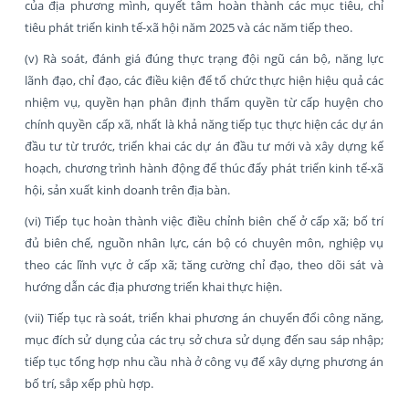
của địa phương mình, quyết tâm hoàn thành các mục tiêu, chỉ
tiêu phát triển kinh tế-xã hội năm 2025 và các năm tiếp theo.
(v) Rà soát, đánh giá đúng thực trạng đội ngũ cán bộ, năng lực
lãnh đạo, chỉ đạo, các điều kiện để tổ chức thực hiện hiệu quả các
nhiệm vụ, quyền hạn phân định thẩm quyền từ cấp huyện cho
chính quyền cấp xã, nhất là khả năng tiếp tục thực hiện các dự án
đầu tư từ trước, triển khai các dự án đầu tư mới và xây dựng kế
hoạch, chương trình hành động để thúc đẩy phát triển kinh tế-xã
hội, sản xuất kinh doanh trên địa bàn.
(vi) Tiếp tục hoàn thành việc điều chỉnh biên chế ở cấp xã; bố trí
đủ biên chế, nguồn nhân lực, cán bộ có chuyên môn, nghiệp vụ
theo các lĩnh vực ở cấp xã; tăng cường chỉ đạo, theo dõi sát và
hướng dẫn các địa phương triển khai thực hiện.
(vii) Tiếp tục rà soát, triển khai phương án chuyển đổi công năng,
mục đích sử dụng của các trụ sở chưa sử dụng đến sau sáp nhập;
tiếp tục tổng hợp nhu cầu nhà ở công vụ để xây dựng phương án
bố trí, sắp xếp phù hợp.