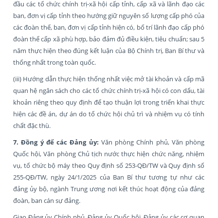
đầu các tổ chức chính trị-xã hội cấp tỉnh, cấp xã và lãnh đạo các
ban, đơn vị cấp tỉnh theo hướng giữ nguyên số lượng cấp phó của
các đoàn thể, ban, đơn vị cấp tỉnh hiện có, bố trí lãnh đạo cấp phó
đoàn thể cấp xã phù hợp, bảo đảm đủ điều kiện, tiêu chuẩn; sau 5
năm thực hiện theo đúng kết luận của Bộ Chính trị, Ban Bí thư và
thống nhất trong toàn quốc.
(iii) Hướng dẫn thực hiện thống nhất việc mở tài khoản và cấp mã
quan hệ ngân sách cho các tổ chức chính trị-xã hội có con dấu, tài
khoản riêng theo quy định để tạo thuận lợi trong triển khai thực
hiện các đề án, dự án do tổ chức hội chủ trì và nhiệm vụ có tính
chất đặc thù.
7. Đồng ý để các Đảng ủy:
Văn phòng Chính phủ, Văn phòng
Quốc hội, Văn phòng Chủ tịch nước thực hiện chức năng, nhiệm
vụ, tổ chức bộ máy theo Quy định số 253-QĐ/TW và Quy định số
255-QĐ/TW, ngày 24/1/2025 của Ban Bí thư tương tự như các
đảng ủy bộ, ngành Trung ương nơi kết thúc hoạt động của đảng
đoàn, ban cán sự đảng.
Giao Đảng ủy Chính phủ, Đảng ủy Quốc hội, Đảng ủy các cơ quan