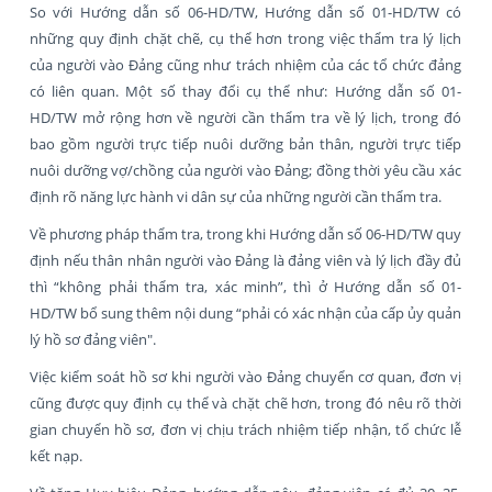
So với Hướng dẫn số 06-HD/TW, Hướng dẫn số 01-HD/TW có
những quy định chặt chẽ, cụ thể hơn trong việc thẩm tra lý lịch
của người vào Đảng cũng như trách nhiệm của các tổ chức đảng
có liên quan. Một số thay đổi cụ thể như: Hướng dẫn số 01-
HD/TW mở rộng hơn về người cần thẩm tra về lý lịch, trong đó
bao gồm người trực tiếp nuôi dưỡng bản thân, người trực tiếp
nuôi dưỡng vợ/chồng của người vào Đảng; đồng thời yêu cầu xác
định rõ năng lực hành vi dân sự của những người cần thẩm tra.
Về phương pháp thẩm tra, trong khi Hướng dẫn số 06-HD/TW quy
định nếu thân nhân người vào Đảng là đảng viên và lý lịch đầy đủ
thì “không phải thẩm tra, xác minh”, thì ở Hướng dẫn số 01-
HD/TW bổ sung thêm nội dung “phải có xác nhận của cấp ủy quản
lý hồ sơ đảng viên".
Việc kiểm soát hồ sơ khi người vào Đảng chuyển cơ quan, đơn vị
cũng được quy định cụ thể và chặt chẽ hơn, trong đó nêu rõ thời
gian chuyển hồ sơ, đơn vị chịu trách nhiệm tiếp nhận, tổ chức lễ
kết nạp.