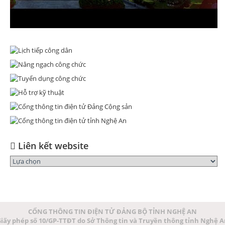
Liên kết website
CỔNG THÔNG TIN ĐIỆN TỬ ĐẢNG BỘ TỈNH NGHỆ AN
iấy phép số 10/GP-TTĐT do Sở Thông tin và Truyền thông tỉnh Nghệ 