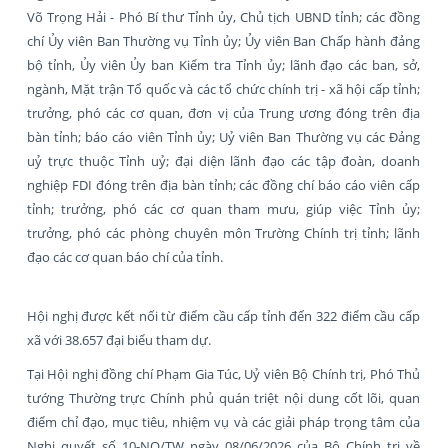
Võ Trọng Hải - Phó Bí thư Tỉnh ủy, Chủ tịch UBND tỉnh; các đồng
chí Ủy viên Ban Thường vụ Tỉnh ủy; Ủy viên Ban Chấp hành đảng
bộ tỉnh, Ủy viên Ủy ban Kiểm tra Tỉnh ủy; lãnh đạo các ban, sở,
ngành, Mặt trận Tổ quốc và các tổ chức chính trị - xã hội cấp tỉnh;
trưởng, phó các cơ quan, đơn vị của Trung ương đóng trên địa
bàn tỉnh; báo cáo viên Tỉnh ủy; Uỷ viên Ban Thường vụ các Đảng
uỷ trực thuộc Tỉnh uỷ; đại diện lãnh đạo các tập đoàn, doanh
nghiệp FDI đóng trên địa bàn tỉnh; các đồng chí báo cáo viên cấp
tỉnh; trưởng, phó các cơ quan tham mưu, giúp việc Tỉnh ủy;
trưởng, phó các phòng chuyên môn Trường Chính trị tỉnh; lãnh
đạo các cơ quan báo chí của tỉnh.
Hội nghị được kết nối từ điểm cầu cấp tỉnh đến 322 điểm cầu cấp
xã với 38.657 đại biểu tham dự.
Tại Hội nghị đồng chí Phạm Gia Túc, Uỷ viên Bộ Chính trị, Phó Thủ
tướng Thường trực Chính phủ quán triệt nội dung cốt lõi, quan
điểm chỉ đạo, mục tiêu, nhiệm vụ và các giải pháp trọng tâm của
Nghị quyết số 10-NQ/TW ngày 08/06/2026 của Bộ Chính trị về