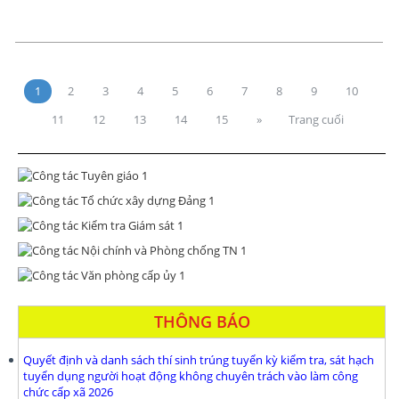
1
2
3
4
5
6
7
8
9
10
11
12
13
14
15
»
Trang cuối
THÔNG BÁO
Quyết định và danh sách thí sinh trúng tuyển kỳ kiểm tra, sát hạch
tuyển dụng người hoạt động không chuyên trách vào làm công
chức cấp xã 2026