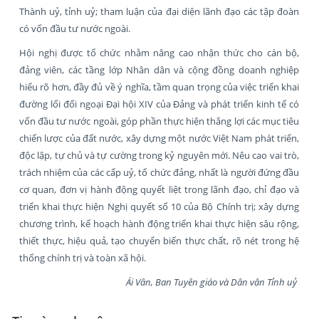
Thành uỷ, tỉnh uỷ; tham luận của đại diện lãnh đạo các tập đoàn
có vốn đầu tư nước ngoài.
Hội nghị được tổ chức nhằm nâng cao nhận thức cho cán bộ,
đảng viên, các tầng lớp Nhân dân và cộng đồng doanh nghiệp
hiểu rõ hơn, đầy đủ về ý nghĩa, tầm quan trọng của việc triển khai
đường lối đối ngoại Đại hội XIV của Đảng và phát triển kinh tế có
vốn đầu tư nước ngoài, góp phần thực hiện thắng lợi các mục tiêu
chiến lược của đất nước, xây dựng một nước Việt Nam phát triển,
độc lập, tự chủ và tự cường trong kỷ nguyên mới. Nêu cao vai trò,
trách nhiệm của các cấp uỷ, tổ chức đảng, nhất là người đứng đầu
cơ quan, đơn vị hành động quyết liệt trong lãnh đạo, chỉ đạo và
triển khai thực hiện Nghị quyết số 10 của Bộ Chính trị; xây dựng
chương trình, kế hoạch hành động triển khai thực hiện sâu rộng,
thiết thực, hiệu quả, tạo chuyển biến thực chất, rõ nét trong hệ
thống chính trị và toàn xã hội.
Ái Vân, Ban Tuyên giáo và Dân vận Tỉnh uỷ