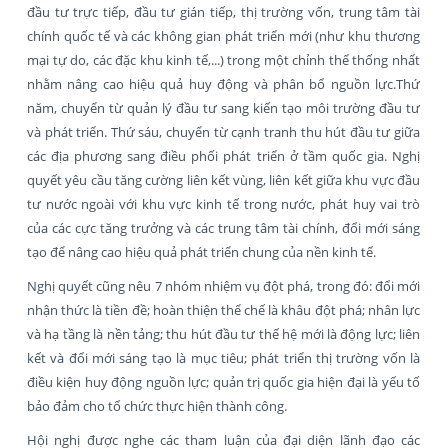
đầu tư trực tiếp, đầu tư gián tiếp, thị trường vốn, trung tâm tài
chính quốc tế và các không gian phát triển mới (như khu thương
mại tự do, các đặc khu kinh tế,...) trong một chỉnh thể thống nhất
nhằm nâng cao hiệu quả huy động và phân bổ nguồn lực.Thứ
năm, chuyển từ quản lý đầu tư sang kiến tạo môi trường đầu tư
và phát triển. Thứ sáu, chuyển từ cạnh tranh thu hút đầu tư giữa
các địa phương sang điều phối phát triển ở tầm quốc gia. Nghị
quyết yêu cầu tăng cường liên kết vùng, liên kết giữa khu vực đầu
tư nước ngoài với khu vực kinh tế trong nước, phát huy vai trò
của các cực tăng trưởng và các trung tâm tài chính, đổi mới sáng
tạo để nâng cao hiệu quả phát triển chung của nền kinh tế.
Nghị quyết cũng nêu 7 nhóm nhiệm vụ đột phá, trong đó: đổi mới
nhận thức là tiền đề; hoàn thiện thể chế là khâu đột phá; nhân lực
và hạ tầng là nền tảng; thu hút đầu tư thế hệ mới là động lực; liên
kết và đổi mới sáng tạo là mục tiêu; phát triển thị trường vốn là
điều kiện huy động nguồn lực; quản trị quốc gia hiện đại là yếu tố
bảo đảm cho tổ chức thực hiện thành công.
Hội nghị được nghe các tham luận của đại diện lãnh đạo các