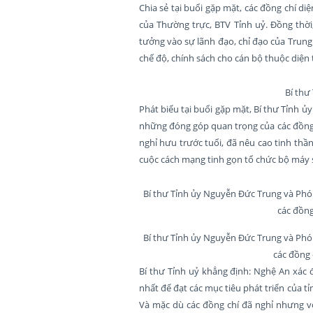
Chia sẻ tại buổi gặp mặt, các đồng chí d
của Thường trực, BTV Tỉnh uỷ. Đồng thời
tưởng vào sự lãnh đạo, chỉ đạo của Trung
chế độ, chính sách cho cán bộ thuộc diện t
Bí thư
Phát biểu tại buổi gặp mặt, Bí thư Tỉnh 
những đóng góp quan trọng của các đồng c
nghỉ hưu trước tuổi, đã nêu cao tinh thầ
cuộc cách mạng tinh gọn tổ chức bộ máy
Bí thư Tỉnh ủy Nguyễn Đức Trung và Phó
các đồng
Bí thư Tỉnh ủy Nguyễn Đức Trung và Phó
các đồng 
Bí thư Tỉnh uỷ khẳng định: Nghệ An xác đ
nhất để đạt các mục tiêu phát triển của t
Và mặc dù các đồng chí đã nghỉ nhưng vớ