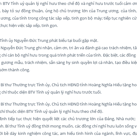
iện BTV Tỉnh uỷ quản lý nghỉ hưu theo chế độ và nghỉ hưu trước tuổi cảm 
, bày tỏ sự đồng thuận, ủng hộ chủ trương lớn của Trung ương, của tỉnh,
 ương, của tỉnh trong công tác sắp xếp, tinh gọn bộ máy; tiếp tục nghiên 
hực hiện việc sắp xếp, tinh gọn.
 Tỉnh ủy Nguyễn Đức Trung phát biểu tại buổi gặp mặt.
ủy Nguyễn Đức Trung ghi nhận, cảm ơn, tri ân và đánh giá cao trách nhiệm, 
hí cán bộ nghỉ hưu trong quá trình phát triển của tỉnh. Đặc biệt, các đồng
n gương mẫu, trách nhiệm, sẵn sàng hy sinh quyền lợi cá nhân, tạo điều kiệ
 sớm thành công.
 Bí thư Thường trực Tỉnh ủy, Chủ tịch HĐND tỉnh Hoàng Nghĩa Hiếu tặng h
 chí thuộc diện BTV Tỉnh uỷ quản lý nghỉ hưu trước tuổi.
 Bí thư Thường trực Tỉnh ủy, Chủ tịch HĐND tỉnh Hoàng Nghĩa Hiếu tặng h
chí thuộc diện BTV Tỉnh uỷ quản lý nghỉ hưu theo chế độ.
ịnh tiếp tục thực hiện quyết liệt các chủ trương lớn của Đảng, Nhà nước
ỉnh. Bí thư Tỉnh uỷ đồng thời mong muốn, các đồng chí nghỉ hưu luôn sống v
i bề dày kinh nghiệm công tác, am hiểu tình hình của ngành, lĩnh vực, đị