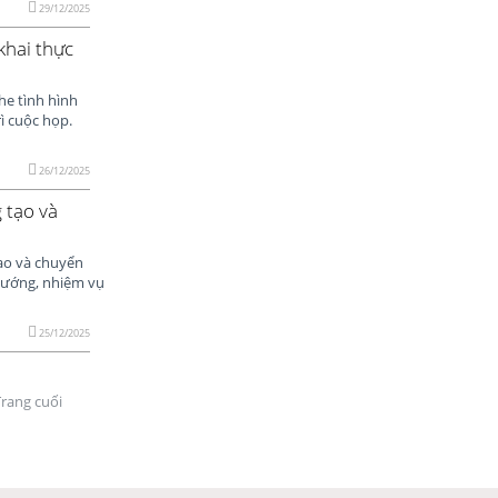
29/12/2025
khai thực
he tình hình
ì cuộc họp.
26/12/2025
 tạo và
tạo và chuyển
 hướng, nhiệm vụ
25/12/2025
Trang cuối