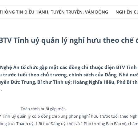
THÔNG TIN ĐIỀU HÀNH, TUYÊN TRUYỀN, VẬN ĐỘNG
NGHIÊN C
BTV Tỉnh uỷ quản lý nghỉ hưu theo chế 
 Nghệ An tổ chức gặp mặt các đồng chí thuộc diện BTV Tỉnh
 trước tuổi theo chủ trương, chính sách của Đảng, Nhà nướ
uyễn Đức Trung, Bí thư Tỉnh uỷ; Hoàng Nghĩa Hiếu, Phó Bí 
.
Toàn cảnh buổi gặp mặt.
 Tỉnh uỷ quản lý có 6 đồng chí xung phong nghỉ hưu trước tuổi theo Nghị
ng trực Thành uỷ, 1 Bí thư Đảng uỷ khối và 1 Phó trưởng Ban Bảo vệ, chă