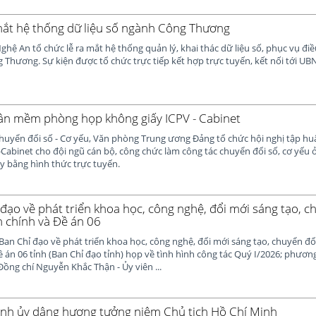
ắt hệ thống dữ liệu số ngành Công Thương
Nghệ An tổ chức lễ ra mắt hệ thống quản lý, khai thác dữ liệu số, phục vụ đi
 Thương. Sự kiện được tổ chức trực tiếp kết hợp trực tuyến, kết nối tới UB
ần mềm phòng họp không giấy ICPV - Cabinet
Chuyển đổi số - Cơ yếu, Văn phòng Trung ương Đảng tổ chức hội nghị tập h
abinet cho đội ngũ cán bộ, công chức làm công tác chuyển đổi số, cơ yếu 
ủy bằng hình thức trực tuyến.
đạo về phát triển khoa học, công nghệ, đổi mới sáng tạo, ch
h chính và Đề án 06
Ban Chỉ đạo về phát triển khoa học, công nghệ, đổi mới sáng tạo, chuyển đổi
 án 06 tỉnh (Ban Chỉ đạo tỉnh) họp về tình hình công tác Quý I/2026; phươ
 Đồng chí Nguyễn Khắc Thận - Ủy viên ...
nh ủy dâng hương tưởng niệm Chủ tịch Hồ Chí Minh