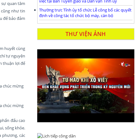
việc tại Ban Tuyên giáo và Dân vận Tỉnh ủy
ơn sự quan tâm
Thường trưc Tỉnh ủy tổ chức Lễ công bố các quyết
 cũng như tin
định về công tác tổ chức bộ máy, cán bộ
cứu để bảo đảm
THƯ VIỆN ẢNH
tâm huyết cùng
 chí tự nguyện
n thuận lợi để
oa chúc mừng
oa chúc mừng
; phấn đấu cao
ui, sống khỏe.
a phương, các