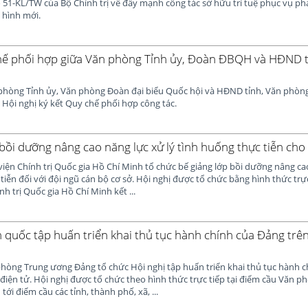
 51-KL/TW của Bộ Chính trị về đẩy mạnh công tác sở hữu trí tuệ phục vụ phát
h hình mới.
hế phối hợp giữa Văn phòng Tỉnh ủy, Đoàn ĐBQH và HĐND 
 phòng Tỉnh ủy, Văn phòng Đoàn đại biểu Quốc hội và HĐND tỉnh, Văn phòn
Hội nghị ký kết Quy chế phối hợp công tác.
 bồi dưỡng nâng cao năng lực xử lý tình huống thực tiễn cho
viện Chính trị Quốc gia Hồ Chí Minh tổ chức bế giảng lớp bồi dưỡng nâng ca
tiễn đối với đội ngũ cán bộ cơ sở. Hội nghị được tổ chức bằng hình thức trực
h trị Quốc gia Hồ Chí Minh kết ...
n quốc tập huấn triển khai thủ tục hành chính của Đảng trê
phòng Trung ương Đảng tổ chức Hội nghị tập huấn triển khai thủ tục hành 
điện tử. Hội nghị được tổ chức theo hình thức trực tiếp tại điểm cầu Văn 
tới điểm cầu các tỉnh, thành phố, xã, ...