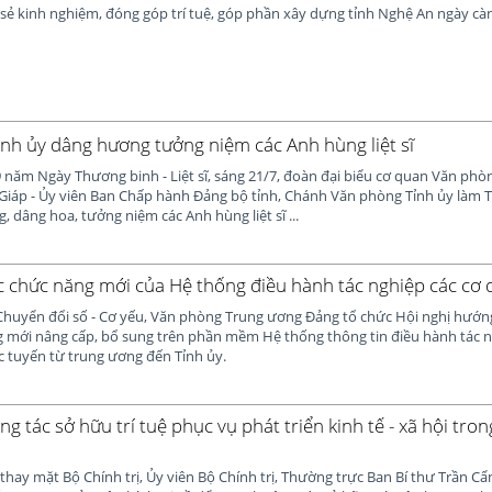
sẻ kinh nghiệm, đóng góp trí tuệ, góp phần xây dựng tỉnh Nghệ An ngày càn
nh ủy dâng hương tưởng niệm các Anh hùng liệt sĩ
năm Ngày Thương binh - Liệt sĩ, sáng 21/7, đoàn đại biểu cơ quan Văn phò
 Giáp - Ủy viên Ban Chấp hành Đảng bộ tỉnh, Chánh Văn phòng Tỉnh ủy làm 
 dâng hoa, tưởng niệm các Anh hùng liệt sĩ ...
ác chức năng mới của Hệ thống điều hành tác nghiệp các cơ
 Chuyển đổi số - Cơ yếu, Văn phòng Trung ương Đảng tổ chức Hội nghị hướ
g mới nâng cấp, bổ sung trên phần mềm Hệ thống thông tin điều hành tác n
c tuyến từ trung ương đến Tỉnh ủy.
 tác sở hữu trí tuệ phục vụ phát triển kinh tế - xã hội tron
thay mặt Bộ Chính trị, Ủy viên Bộ Chính trị, Thường trực Ban Bí thư Trần C