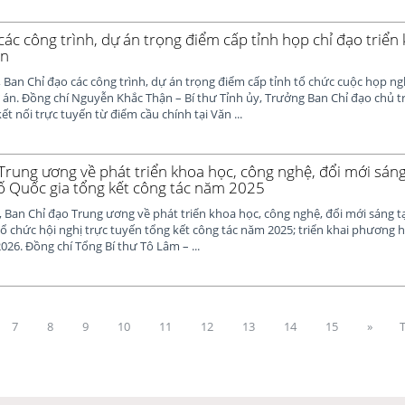
ác công trình, dự án trọng điểm cấp tỉnh họp chỉ đạo triển 
án
 Ban Chỉ đạo các công trình, dự án trọng điểm cấp tỉnh tổ chức cuộc họp ng
 án. Đồng chí Nguyễn Khắc Thận – Bí thư Tỉnh ủy, Trưởng Ban Chỉ đạo chủ tr
t nối trực tuyến từ điểm cầu chính tại Văn ...
Trung ương về phát triển khoa học, công nghệ, đổi mới sáng
ố Quốc gia tổng kết công tác năm 2025
 Ban Chỉ đạo Trung ương về phát triển khoa học, công nghệ, đổi mới sáng 
tổ chức hội nghị trực tuyến tổng kết công tác năm 2025; triển khai phương
26. Đồng chí Tổng Bí thư Tô Lâm – ...
7
8
9
10
11
12
13
14
15
»