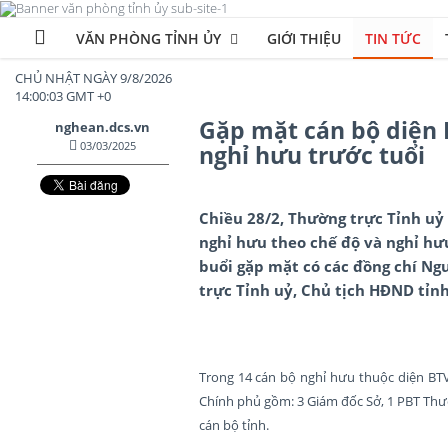
VĂN PHÒNG TỈNH ỦY
GIỚI THIỆU
TIN TỨC
CHỦ NHẬT NGÀY 9/8/2026
14:00:04 GMT +0
Gặp mặt cán bộ diện 
nghean.dcs.vn
03/03/2025
nghỉ hưu trước tuổi
Chiều 28/2, Thường trực Tỉnh uỷ
nghỉ hưu theo chế độ và nghỉ hưu
buổi gặp mặt có các đồng chí Ng
trực Tỉnh uỷ, Chủ tịch HĐND tỉnh
Trong 14 cán bộ nghỉ hưu thuộc diện BTV
Chính phủ gồm: 3 Giám đốc Sở, 1 PBT Thườ
cán bộ tỉnh.