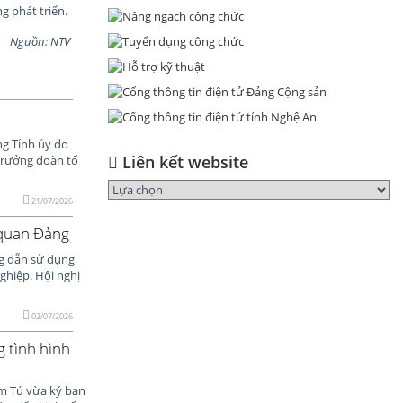
g phát triển.
Nguồn: NTV
ng Tỉnh ủy do
Liên kết website
Trưởng đoàn tổ
21/07/2026
 quan Đảng
ng dẫn sử dụng
ghiệp. Hội nghị
02/07/2026
g tình hình
ẩm Tú vừa ký ban