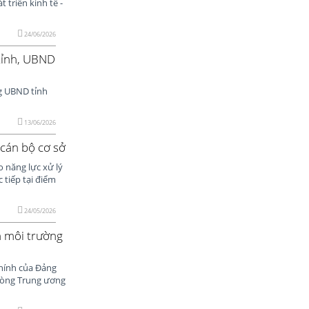
 triển kinh tế -
24/06/2026
tỉnh, UBND
g UBND tỉnh
13/06/2026
 cán bộ cơ sở
o năng lực xử lý
 tiếp tại điểm
24/05/2026
n môi trường
chính của Đảng
phòng Trung ương