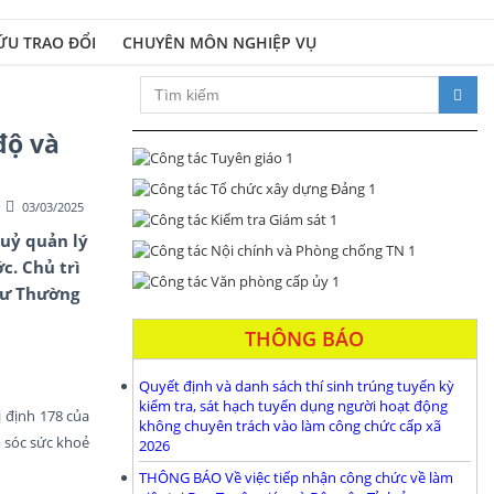
ỨU TRAO ĐỔI
CHUYÊN MÔN NGHIỆP VỤ
Xây dựng Đảng bộ và hệ thống chính trị tro
độ và
03/03/2025
 uỷ quản lý
c. Chủ trì
thư Thường
THÔNG BÁO
Quyết định và danh sách thí sinh trúng tuyển kỳ
kiểm tra, sát hạch tuyển dụng người hoạt động
 định 178 của
không chuyên trách vào làm công chức cấp xã
m sóc sức khoẻ
2026
THÔNG BÁO Về việc tiếp nhận công chức về làm