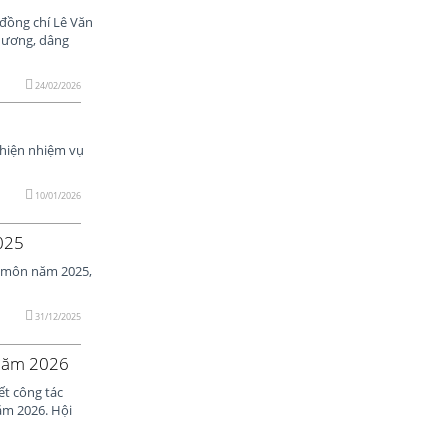
đồng chí Lê Văn
hương, dâng
24/02/2026
 hiện nhiệm vụ
10/01/2026
025
n môn năm 2025,
31/12/2025
 năm 2026
ết công tác
ăm 2026. Hội