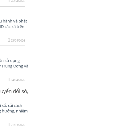
26/04/2026
ều hành và phát
ND các xã trên
23/04/2026
uấn sử dụng
ở Trung ương và
04/04/2026
uyển đổi số,
 số, cải cách
ng hướng, nhiệm
21/03/2026