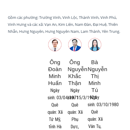
Gồm các phường: Trường Vinh, Vinh Lộc, Thành Vinh, Vinh Phú,
Vinh Hưng và các xã: Vạn An, Kim Liên, Nam Đàn, Đại Huệ, Thiên
Nhẫn, Hưng Nguyên, Hưng Nguyên Nam, Lam Thành, Yên Trung.
Ông
Ông
Bà
Đoàn
Nguyễn
Nguyễn
Minh
Khắc
Thị
Huấn
Thận
Minh
Tú
Ngày
Ngày
Ngày
sinh:
03/04/1971
sinh:
15/3/1974
sinh:
03/10/1980
Quê
Quê
Quê
quán:
Xã
quán:
Xã
quán:
Xã
Tứ Mỹ,
Phụ
Vân Tụ,
tỉnh Hà
Dực,