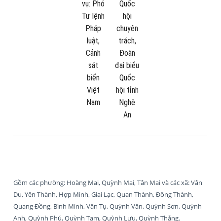
vụ:
Phó
Quốc
Tư lệnh
hội
Pháp
chuyên
luật,
trách,
Cảnh
Đoàn
sát
đại biểu
biển
Quốc
Việt
hội tỉnh
Nam
Nghệ
An
Gồm các phường: Hoàng Mai, Quỳnh Mai, Tân Mai và các xã: Vân
Du, Yên Thành, Hợp Minh, Giai Lạc, Quan Thành, Đông Thành,
Quang Đồng, Bình Minh, Vân Tụ, Quỳnh Văn, Quỳnh Sơn, Quỳnh
Anh, Quỳnh Phú, Quỳnh Tam, Quỳnh Lưu, Quỳnh Thắng.