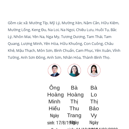
Gồm các xã: Mường Típ, Mỹ Lý, Mường Xén, Nậm Cắn, Hữu Kiệm,
Mường Lống, Keng Đu, Na Loi, Na Ngoi, Chiêu Lưu, Huồi Tụ, Bắc
Lý, Nhôn Mai, Yên Na, Nga My, Tương Dương, Tam Thái, Tam
Quang, Lượng Minh, Yên Hòa, Hữu Khuông, Con Cuông, Châu
Khê, Mậu Thạch, Môn Sơn, Bình Chuẩn, Cam Phục, Yên Xuân, Vĩnh
Tường, Anh Sơn Đông, Anh Sơn, Nhân Hòa, Thành Bình Thọ.
Ông
Bà
Bà
Hoàng
Hoàng
Lo
Minh
Thị
Thị
Hiếu
Thu
Bảo
Trang
Vy
Ngày
Ngày
Ngày
sinh:
17/8/1976