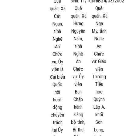
sinh:
11/10/1981
sinh:
24/03/2002
Quê
Quê
Quê
quán:
Xã
quán:
Xã
quán:
Xã
Cát
Hưng
Nga
Ngạn,
Nguyên
My, tỉnh
tỉnh
Nam,
Nghệ
Nghệ
tỉnh
An
An
Nghệ
Chức
Chức
An
vụ:
Giáo
vụ:
Ủy
Chức
viên
viên là
vụ:
Ủy
Trường
đại biểu
viên
Tiểu
Quốc
Ban
học
hội
Chấp
Quỳnh
hoạt
hành
Lập A,
động
Đảng
khối
chuyên
bộ tỉnh,
Sơn
trách
Bí thư
Long,
tại Ủy