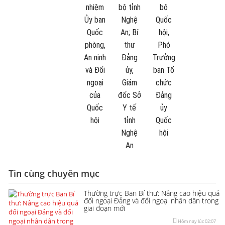
nhiệm
bộ tỉnh
bộ
Ủy ban
Nghệ
Quốc
Quốc
An; Bí
hội,
phòng,
thư
Phó
An ninh
Đảng
Trưởng
và Đối
ủy,
ban Tổ
ngoại
Giám
chức
của
đốc Sở
Đảng
Quốc
Y tế
ủy
hội
tỉnh
Quốc
Nghệ
hội
An
Tin cùng chuyên mục
Thường trực Ban Bí thư: Nâng cao hiệu quả
đối ngoại Đảng và đối ngoại nhân dân trong
giai đoạn mới
Hôm nay lúc 02:07