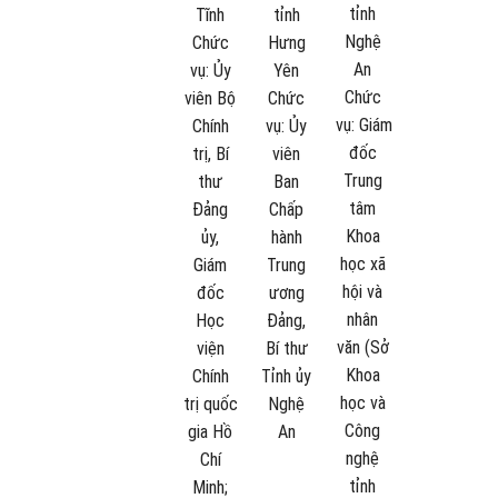
tỉnh
Tĩnh
tỉnh
Nghệ
Chức
Hưng
An
vụ:
Ủy
Yên
Chức
viên Bộ
Chức
vụ:
Giám
Chính
vụ:
Ủy
đốc
trị, Bí
viên
Trung
thư
Ban
tâm
Đảng
Chấp
Khoa
ủy,
hành
học xã
Giám
Trung
hội và
đốc
ương
nhân
Học
Đảng,
văn (Sở
viện
Bí thư
Khoa
Chính
Tỉnh ủy
học và
trị quốc
Nghệ
Công
gia Hồ
An
nghệ
Chí
tỉnh
Minh;