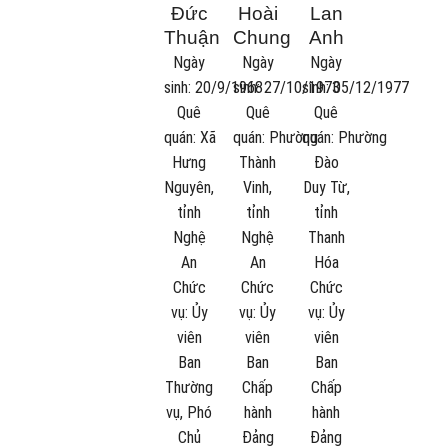
Đức
Hoài
Lan
Thuận
Chung
Anh
Ngày
Ngày
Ngày
sinh:
20/9/1968
sinh:
27/10/1973
sinh:
05/12/1977
Quê
Quê
Quê
quán:
Xã
quán:
Phường
quán:
Phường
Hưng
Thành
Đào
Nguyên,
Vinh,
Duy Từ,
tỉnh
tỉnh
tỉnh
Nghệ
Nghệ
Thanh
An
An
Hóa
Chức
Chức
Chức
vụ:
Ủy
vụ:
Ủy
vụ:
Ủy
viên
viên
viên
Ban
Ban
Ban
Thường
Chấp
Chấp
vụ, Phó
hành
hành
Chủ
Đảng
Đảng