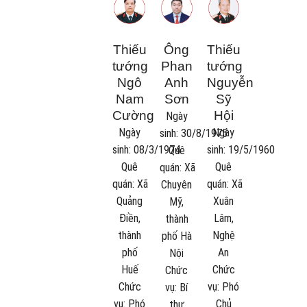
Thiếu
Ông
Thiếu
tướng
Phan
tướng
Ngô
Anh
Nguyễn
Nam
Sơn
Sỹ
Cường
Hội
Ngày
Ngày
Ngày
sinh:
30/8/1975
sinh:
08/3/1974
sinh:
19/5/1960
Quê
Quê
Quê
quán:
Xã
quán:
Xã
quán:
Xã
Chuyên
Quảng
Xuân
Mỹ,
Điền,
Lâm,
thành
thành
Nghệ
phố Hà
phố
An
Nội
Huế
Chức
Chức
Chức
vụ:
Phó
vụ:
Bí
vụ:
Phó
Chủ
thư