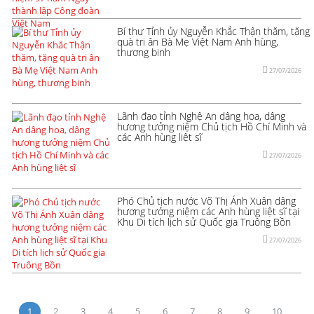
Bí thư Tỉnh ủy Nguyễn Khắc Thận thăm, tặng
quà tri ân Bà Mẹ Việt Nam Anh hùng,
thương binh
27/07/2026
Lãnh đạo tỉnh Nghệ An dâng hoa, dâng
hương tưởng niệm Chủ tịch Hồ Chí Minh và
các Anh hùng liệt sĩ
27/07/2026
Phó Chủ tịch nước Võ Thị Ánh Xuân dâng
hương tưởng niệm các Anh hùng liệt sĩ tại
Khu Di tích lịch sử Quốc gia Truông Bồn
27/07/2026
1
2
3
4
5
6
7
8
9
10