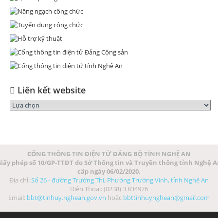
Liên kết website
CỔNG THÔNG TIN ĐIỆN TỬ ĐẢNG BỘ TỈNH NGHỆ AN
iấy phép số 10/GP-TTĐT do Sở Thông tin và Truyền thông tỉnh Nghệ 
cấp ngày 06/02/2020.
Địa chỉ:
Số 26 - đường Trường Thi, Phường Trường Vinh, tỉnh Nghệ An
Điện Thoại: (0238) 3 834976
Email:
bbt@tinhuy.nghean.gov.vn
hoặc
bbttinhuynghean@gmail.com