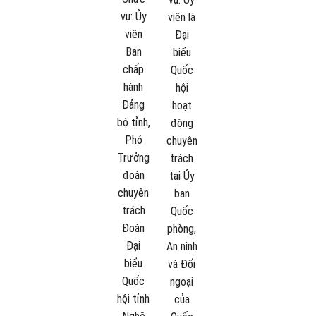
vụ:
Ủy
viên là
viên
Đại
Ban
biểu
chấp
Quốc
hành
hội
Đảng
hoạt
bộ tỉnh,
động
Phó
chuyên
Trưởng
trách
đoàn
tại Ủy
chuyên
ban
trách
Quốc
Đoàn
phòng,
Đại
An ninh
biểu
và Đối
Quốc
ngoại
hội tỉnh
của