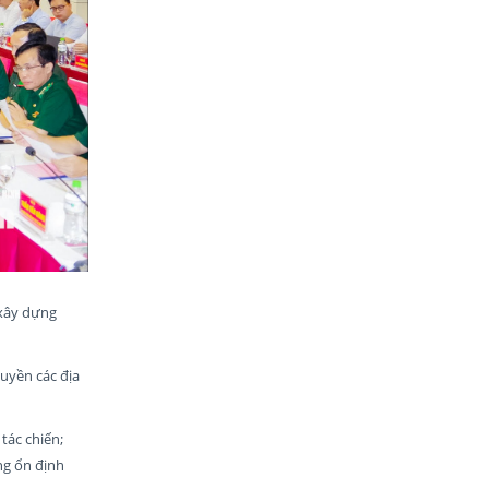
 xây dựng
uyền các địa
tác chiến;
ng ổn định