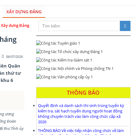
XÂY DỰNG ĐẢNG
ộ và hệ thống chính trị trong sạch, vững mạnh; đổi mới toàn diện, phát t
tháng
06/07/2026
viên Quân
ần thứ tư
 khu 6
THÔNG BÁO
Quyết định và danh sách thí sinh trúng tuyển kỳ
kiểm tra, sát hạch tuyển dụng người hoạt động
ung ương
không chuyên trách vào làm công chức cấp xã
ưởng Đoàn
2026
Bí thư Tỉnh ủy
THÔNG BÁO Về việc tiếp nhận công chức về làm