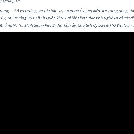
y Quảng Trị.
 Hưng - Phó Vụ trưởng, Vụ Địa bàn 1A, Cơ quan Ủy ban Kiểm tra Trung ương, đại
, Thủ trưởng Bộ Tư lệnh Quân khu. Đại biểu lãnh đạo tỉnh Nghệ An có các đồ
ND tỉnh; Võ Thị Minh Sinh - Phó Bí thư Tỉnh ủy, Chủ tịch Ủy ban MTTQ Việt Nam t