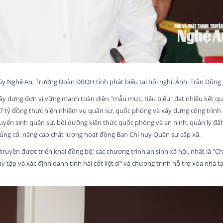
ủy Nghệ An, Trưởng Đoàn ĐBQH tỉnh phát biểu tại hội nghị. Ảnh: Trần Dũng
xây dựng đơn vị vững mạnh toàn diện "mẫu mực, tiêu biểu" đạt nhiều kết quả
 tỷ đồng thực hiện nhiệm vụ quân sự, quốc phòng và xây dựng công trình 
 tuyển sinh quân sự, bồi dưỡng kiến thức quốc phòng và an ninh, quản lý đấ
củng cố, nâng cao chất lượng hoạt động Ban Chỉ huy Quân sự cấp xã.
n truyền được triển khai đồng bộ; các chương trình an sinh xã hội, nhất là "C
tập và xác định danh tính hài cốt liệt sĩ" và chương trình hỗ trợ xóa nhà t