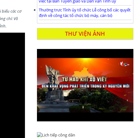
việc tại Ban Tuyên giáo và Dân vận Tỉnh ủy
Thường trưc Tỉnh ủy tổ chức Lễ công bố các quyết
 biểu các cơ
định về công tác tổ chức bộ máy, cán bộ
ng chí: Võ
ỉnh.
THƯ VIỆN ẢNH