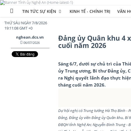
TIN TỨC SỰ KIỆN
KINH TẾ - CHÍNH TRỊ
VĂN HÓ
THỨ SÁU NGÀY 7/8/2026
19:11:10 GMT +0
Đảng ủy Quân khu 4 x
nghean.dcs.vn
06/07/2026
cuối năm 2026
Sáng 6/7, dưới sự chủ trì của T
ủy Trung ương, Bí thư Đảng ủy, 
ra Nghị quyết lãnh đạo thực hi
tháng cuối năm 2026.
Dự hội nghị có Trung tướng Hà Thọ Bình - 
Đảng, Đảng ủy viên Đảng ủy Quân khu, Bí t
ĐBQH tỉnh Nghệ An; Nguyễn Đình Trung - Bí 