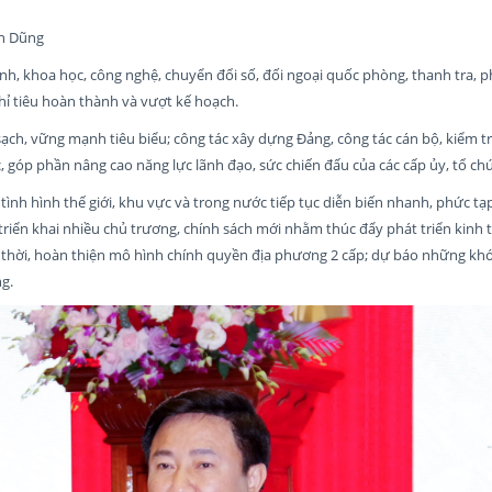
ần Dũng
hính, khoa học, công nghệ, chuyển đổi số, đối ngoại quốc phòng, thanh tra, p
chỉ tiêu hoàn thành và vượt kế hoạch.
h, vững mạnh tiêu biểu; công tác xây dựng Đảng, công tác cán bộ, kiểm tr
, góp phần nâng cao năng lực lãnh đạo, sức chiến đấu của các cấp ủy, tổ ch
ình hình thế giới, khu vực và trong nước tiếp tục diễn biến nhanh, phức tạp
iển khai nhiều chủ trương, chính sách mới nhằm thúc đẩy phát triển kinh tế
g thời, hoàn thiện mô hình chính quyền địa phương 2 cấp; dự báo những khó
g.