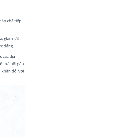
háp chế tiếp
a, giám sát
ức đảng.
; các địa
 - xã hội gắn
 khăn đối với