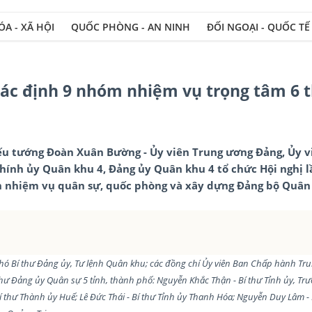
A - XÃ HỘI
QUỐC PHÒNG - AN NINH
ĐỐI NGOẠI - QUỐC TẾ
Xây dựng Đảng b
ác định 9 nhóm nhiệm vụ trọng tâm 6 
hiếu tướng Đoàn Xuân Bường - Ủy viên Trung ương Đảng, Ủy 
Chính ủy Quân khu 4, Đảng ủy Quân khu 4 tổ chức Hội nghị l
ện nhiệm vụ quân sự, quốc phòng và xây dựng Đảng bộ Quân
Phó Bí thư Đảng ủy, Tư lệnh Quân khu; các đồng chí Ủy viên Ban Chấp hành Tr
hư Đảng ủy Quân sự 5 tỉnh, thành phố: Nguyễn Khắc Thận - Bí thư Tỉnh ủy, Tr
thư Thành ủy Huế; Lê Đức Thái - Bí thư Tỉnh ủy Thanh Hóa; Nguyễn Duy Lâm - 