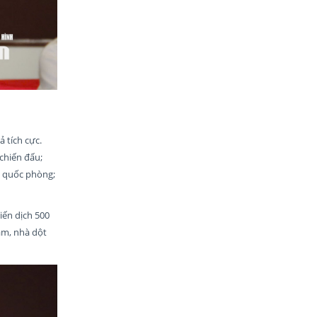
 tích cực.
chiến đấu;
t quốc phòng;
hiến dịch 500
ạm, nhà dột