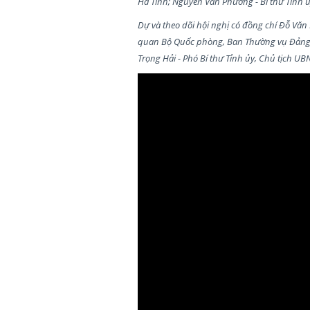
Hà Tĩnh; Nguyễn Văn Phương - Bí thư Tỉnh ủ
Dự và theo dõi hội nghị có đồng chí Đỗ Văn
quan Bộ Quốc phòng, Ban Thường vụ Đảng ủy
Trọng Hải - Phó Bí thư Tỉnh ủy, Chủ tịch UB