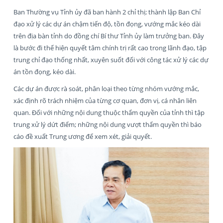
Ban Thường vụ Tỉnh ủy đã ban hành 2 chỉ thị; thành lập Ban Chỉ
đạo xử lý các dự án chậm tiến độ, tồn đọng, vướng mắc kéo dài
trên địa bàn tỉnh do đồng chí Bí thư Tỉnh ủy làm trưởng ban. Đây
là bước đi thể hiện quyết tâm chính trị rất cao trong lãnh đạo, tập
trung chỉ đạo thống nhất, xuyên suốt đối với công tác xử lý các dự
án tồn đọng, kéo dài.
Các dự án được rà soát, phân loại theo từng nhóm vướng mắc,
xác định rõ trách nhiệm của từng cơ quan, đơn vị, cá nhân liên
quan. Đối với những nội dung thuộc thẩm quyền của tỉnh thì tập
trung xử lý dứt điểm; những nội dung vượt thẩm quyền thì báo
cáo đề xuất Trung ương để xem xét, giải quyết.