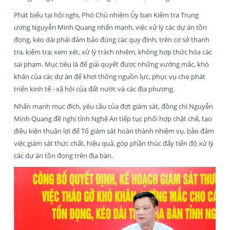
Phát biểu tại hội nghị, Phó Chủ nhiệm Ủy ban Kiểm tra Trung
ương Nguyễn Minh Quang nhấn mạnh, việc xử lý các dự án tồn
đọng, kéo dài phải đảm bảo đúng các quy định, trên cơ sở thanh
tra, kiểm tra; xem xét, xử lý trách nhiệm, không hợp thức hóa các
sai phạm. Mục tiêu là để giải quyết được những vướng mắc, khó
khăn của các dự án để khơi thông nguồn lực, phục vụ cho phát
triển kinh tế - xã hội của đất nước và các địa phương.
Nhấn mạnh mục đích, yêu cầu của đợt giám sát, đồng chí Nguyễn
Minh Quang đề nghị tỉnh Nghệ An tiếp tục phối hợp chặt chẽ, tạo
điều kiện thuận lợi để Tổ giám sát hoàn thành nhiệm vụ, bảo đảm
việc giám sát thực chất, hiệu quả, góp phần thúc đẩy tiến độ xử lý
các dự án tồn đọng trên địa bàn.