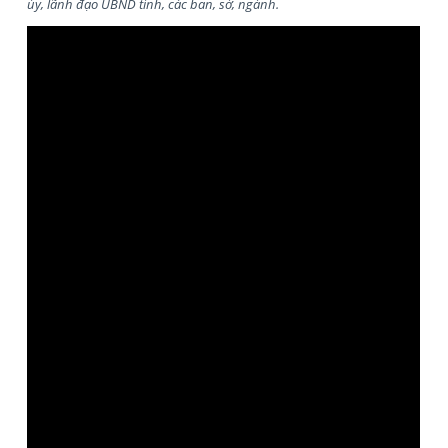
ủy, lãnh đạo UBND tỉnh, các ban, sở, ngành.