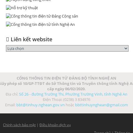
Liên kết website
CỔNG THÔNG TIN ĐIỆN TỬ ĐẢNG BỘ TỈNH NGHỆ AN
iấy phép số 10/GP-TTĐT do Sở Thông tin và Truyền thông tỉnh Nghệ 
cấp ngày 06/02/2020.
Địa chỉ:
Số 26 - đường Trường Thi, Phường Trường Vinh, tỉnh Nghệ An
Điện Thoại: (0238) 3 834976
Email:
bbt@tinhuy.nghean.gov.vn
hoặc
bbttinhuynghean@gmail.com
Chính sách bảo mật
|
Điều khoản dịch vụ
Trang chủ
|
Thông tin