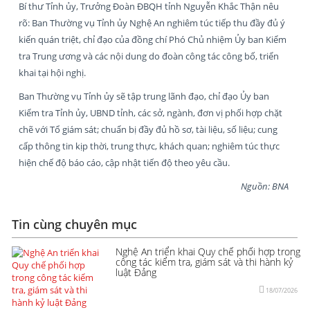
Bí thư Tỉnh ủy, Trưởng Đoàn ĐBQH tỉnh Nguyễn Khắc Thận nêu
rõ: Ban Thường vụ Tỉnh ủy Nghệ An nghiêm túc tiếp thu đầy đủ ý
kiến quán triệt, chỉ đạo của đồng chí Phó Chủ nhiệm Ủy ban Kiểm
tra Trung ương và các nội dung do đoàn công tác công bố, triển
khai tại hội nghị.
Ban Thường vụ Tỉnh ủy sẽ tập trung lãnh đạo, chỉ đạo Ủy ban
Kiểm tra Tỉnh ủy, UBND tỉnh, các sở, ngành, đơn vị phối hợp chặt
chẽ với Tổ giám sát; chuẩn bị đầy đủ hồ sơ, tài liệu, số liệu; cung
cấp thông tin kịp thời, trung thực, khách quan; nghiêm túc thực
hiện chế độ báo cáo, cập nhật tiến độ theo yêu cầu.
Nguồn: BNA
Tin cùng chuyên mục
Nghệ An triển khai Quy chế phối hợp trong
công tác kiểm tra, giám sát và thi hành kỷ
luật Đảng
18/07/2026