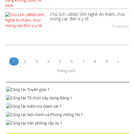
Chủ tịch UBND tỉnh Nghệ An thăm, chúc
mừng các đơn vị y tế
22/02/2025
1
2
3
4
5
6
7
8
9
»
Trang cuối