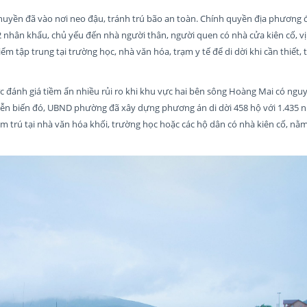
huyền đã vào nơi neo đậu, tránh trú bão an toàn. Chính quyền địa phương 
nhân khẩu, chủ yếu đến nhà người thân, người quen có nhà cửa kiên cố, vị 
ểm tập trung tại trường học, nhà văn hóa, trạm y tế để di dời khi cần thiết
 đánh giá tiềm ẩn nhiều rủi ro khi khu vực hai bên sông Hoàng Mai có ngu
diễn biến đó, UBND phường đã xây dựng phương án di dời 458 hộ với 1.435 
ạm trú tại nhà văn hóa khối, trường học hoặc các hộ dân có nhà kiên cố, nằm ở