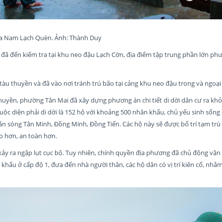
hía Nam Lạch Quèn. Ảnh: Thành Duy
 đã đến kiểm tra tại khu neo đậu Lạch Cờn, địa điểm tập trung phần lớn ph
àu thuyền và đã vào nơi tránh trú bão tại cảng khu neo đậu trong và ngoại 
huyền, phường Tân Mai đã xây dựng phương án chi tiết di dời dân cư ra khỏ
uộc diện phải di dời là 152 hộ với khoảng 500 nhân khẩu, chủ yếu sinh sống
hắn sóng Tân Minh, Đồng Minh, Đồng Tiến. Các hộ này sẽ được bố trí tạm trú
ao hơn, an toàn hơn.
ảy ra ngập lụt cục bộ. Tuy nhiên, chính quyền địa phương đã chủ động vận
 khẩu ở cấp độ 1, đưa đến nhà người thân, các hộ dân có vị trí kiên cố, nh