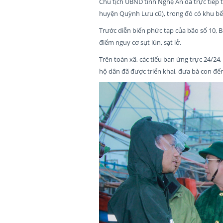
Chủ tịch UBND tỉnh Nghệ An đã trực tiếp t
huyện Quỳnh Lưu cũ), trong đó có khu b
Trước diễn biến phức tạp của bão số 10, B
điểm nguy cơ sụt lún, sạt lở.
Trên toàn xã, các tiểu ban ứng trực 24/24
hộ dân đã được triển khai, đưa bà con đến