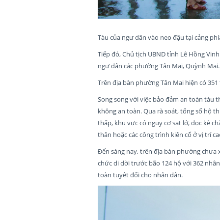
Tàu của ngư dân vào neo đậu tại cảng p
Tiếp đó, Chủ tịch UBND tỉnh Lê Hồng Vinh
ngư dân các phường Tân Mai, Quỳnh Mai.
Trên địa bàn phường Tân Mai hiện có 351 t
Song song với việc bảo đảm an toàn tàu t
không an toàn. Qua rà soát, tổng số hộ th
thấp, khu vực có nguy cơ sạt lở, dọc kè c
thân hoặc các công trình kiên cố ở vị trí c
Đến sáng nay, trên địa bàn phường chưa x
chức di dời trước bão 124 hộ với 362 nhân
toàn tuyệt đối cho nhân dân.