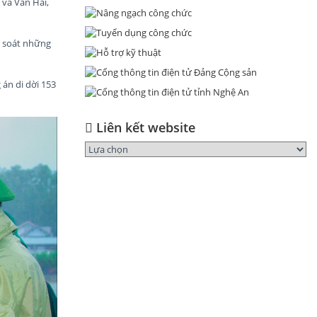
 và Văn Hải,
à soát những
án di dời 153
Liên kết website