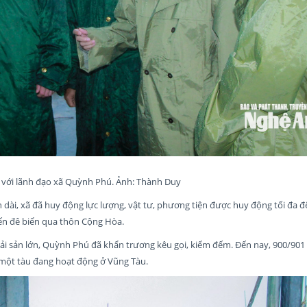
i với lãnh đạo xã Quỳnh Phú. Ảnh: Thành Duy
ển dài, xã đã huy động lực lượng, vật tư, phương tiện được huy động tối đa đ
yến đê biển qua thôn Cộng Hòa.
ải sản lớn, Quỳnh Phú đã khẩn trương kêu gọi, kiểm đếm. Đến nay, 900/901
n một tàu đang hoạt động ở Vũng Tàu.