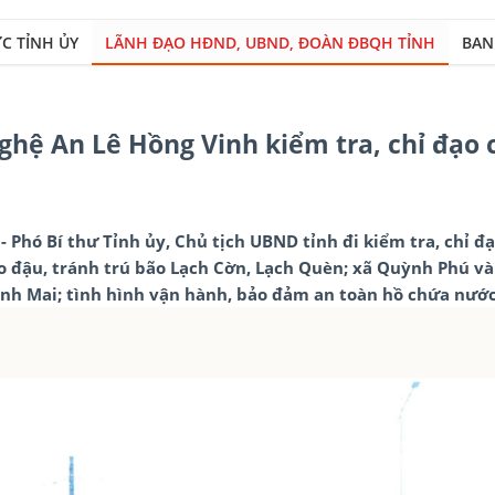
C TỈNH ỦY
LÃNH ĐẠO HĐND, UBND, ĐOÀN ĐBQH TỈNH
BAN
ghệ An Lê Hồng Vinh kiểm tra, chỉ đạo 
- Phó Bí thư Tỉnh ủy, Chủ tịch UBND tỉnh đi kiểm tra, chỉ đ
o đậu, tránh trú bão Lạch Cờn, Lạch Quèn; xã Quỳnh Phú và 
nh Mai; tình hình vận hành, bảo đảm an toàn hồ chứa nướ