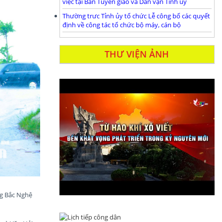
việc tại Ban Tuyên giáo và Dân vận Tỉnh ủy
Thường trưc Tỉnh ủy tổ chức Lễ công bố các quyết
định về công tác tổ chức bộ máy, cán bộ
THƯ VIỆN ẢNH
ng Bắc Nghệ