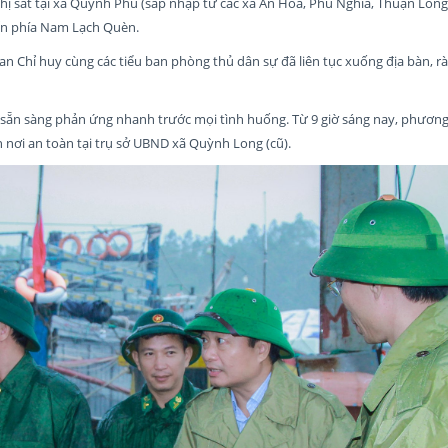
hị sát tại xã Quỳnh Phú (sáp nhập từ các xã An Hòa, Phú Nghĩa, Thuận Long
ến phía Nam Lạch Quèn.
an Chỉ huy cùng các tiểu ban phòng thủ dân sự đã liên tục xuống địa bàn, r
, sẵn sàng phản ứng nhanh trước mọi tình huống. Từ 9 giờ sáng nay, phương 
 nơi an toàn tại trụ sở UBND xã Quỳnh Long (cũ).