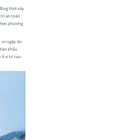
đồng thời xây
trí an toàn.
, theo phương
y cơ ngập do
nhân khẩu
 vị trí cao,