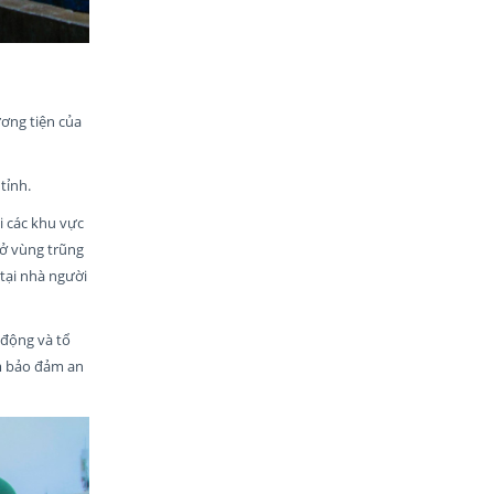
ương tiện của
tỉnh.
i các khu vực
 ở vùng trũng
 tại nhà người
 động và tổ
ằm bảo đảm an