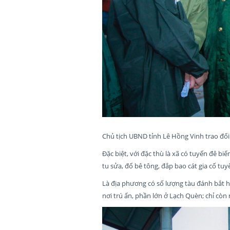
Chủ tịch UBND tỉnh Lê Hồng Vinh trao đổ
Đặc biệt, với đặc thù là xã có tuyến đê bi
tu sửa, đổ bê tông, đắp bao cát gia cố tu
Là địa phương có số lượng tàu đánh bắt h
nơi trú ẩn, phần lớn ở Lạch Quèn; chỉ cò