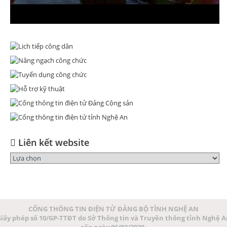
Liên kết website
CỔNG THÔNG TIN ĐIỆN TỬ ĐẢNG BỘ TỈNH NGHỆ AN
iấy phép số 10/GP-TTĐT do Sở Thông tin và Truyền thông tỉnh Nghệ 